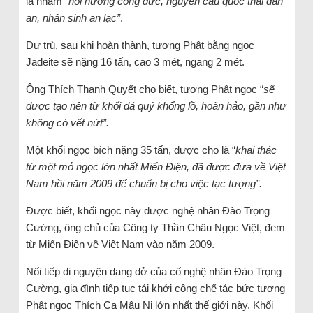
là nhằm “
hồi hướng công đức, nguyện cầu quốc thái dân
an, nhân sinh an lạc”
.
Dự trù, sau khi hoàn thành, tượng Phật bằng ngọc
Jadeite sẽ nặng 16 tấn, cao 3 mét, ngang 2 mét.
Ông Thích Thanh Quyết cho biết, tượng Phật ngọc “
sẽ
được tạo nên từ khối đá quý khổng lồ, hoàn hảo, gần như
không có vết nứt”.
Một khối ngọc bích nặng 35 tấn, được cho là “
khai thác
từ một mỏ ngọc lớn nhất Miến Điện, đã được đưa về Việt
Nam hồi năm 2009 để chuẩn bị cho việc tạc tượng”.
Được biết, khối ngọc này được nghệ nhân Đào Trọng
Cường, ông chủ của Công ty Thần Châu Ngọc Việt, đem
từ Miến Điện về Việt Nam vào năm 2009.
Nối tiếp di nguyện dang dở của cố nghệ nhân Đào Trọng
Cường, gia đình tiếp tục tái khởi công chế tác bức tượng
Phật ngọc Thích Ca Mâu Ni lớn nhất thế giới này. Khối