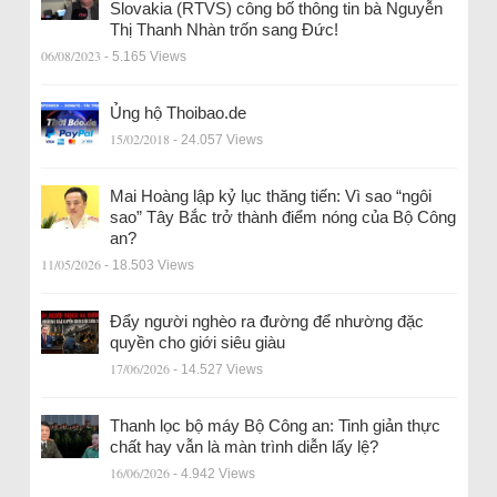
Slovakia (RTVS) công bố thông tin bà Nguyễn
Thị Thanh Nhàn trốn sang Đức!
06/08/2023
- 5.165 Views
Ủng hộ Thoibao.de
15/02/2018
- 24.057 Views
Mai Hoàng lập kỷ lục thăng tiến: Vì sao “ngôi
sao” Tây Bắc trở thành điểm nóng của Bộ Công
an?
11/05/2026
- 18.503 Views
Đẩy người nghèo ra đường để nhường đặc
quyền cho giới siêu giàu
17/06/2026
- 14.527 Views
Thanh lọc bộ máy Bộ Công an: Tinh giản thực
chất hay vẫn là màn trình diễn lấy lệ?
16/06/2026
- 4.942 Views