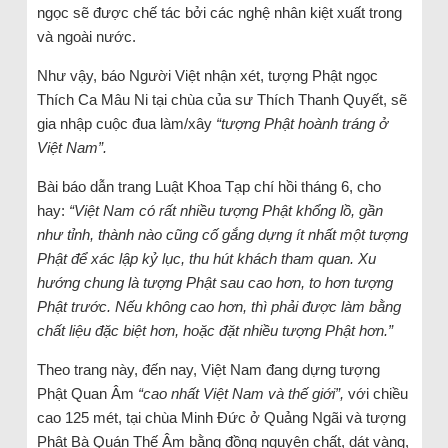
ngọc sẽ được chế tác bởi các nghệ nhân kiệt xuất trong
và ngoài nước.
Như vậy, báo Người Việt nhận xét, tượng Phật ngọc
Thích Ca Mâu Ni tại chùa của sư Thích Thanh Quyết, sẽ
gia nhập cuộc đua làm/xây
“tượng Phật hoành tráng ở
Việt Nam”.
Bài báo dẫn trang Luật Khoa Tạp chí hồi tháng 6, cho
hay:
“Việt Nam có rất nhiều tượng Phật khổng lồ, gần
như tỉnh, thành nào cũng cố gắng dựng ít nhất một tượng
Phật để xác lập kỷ lục, thu hút khách tham quan. Xu
hướng chung là tượng Phật sau cao hơn, to hơn tượng
Phật trước. Nếu không cao hơn, thì phải được làm bằng
chất liệu đặc biệt hơn, hoặc đặt nhiều tượng Phật hơn.”
Theo trang này, đến nay, Việt Nam đang dựng tượng
Phật Quan Âm
“cao nhất Việt Nam và thế giới”,
với chiều
cao 125 mét, tại chùa Minh Đức ở Quảng Ngãi và tượng
Phật Bà Quán Thế Âm bằng đồng nguyên chất, dát vàng,