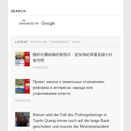
SEARCH
LATEST
POPULAR
COMMENTS
TAGS
關於社團組織的新指示：是加強紀律還是縮小社
會空間
07/08/2026
Проект закона о земельных отношениях:
реформа в интересах народа или
узаконивание власти
07/08/2026
Warum wird der Fall des Prüfungsbetrugs in
Tuyên Quang immer noch auf die lange Bank
geschoben und musste der Ministerpräsident