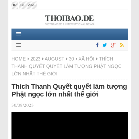
07
08
2026
HOME
2023
AUGUST
30
XÃ HỘI
THÍCH
THANH QUYẾT QUYẾT LÀM TƯỢNG PHẬT NGỌC
LỚN NHẤT THẾ GIỚI
Thích Thanh Quyết quyết làm tượng
Phật ngọc lớn nhất thế giới
30/08/2023
|