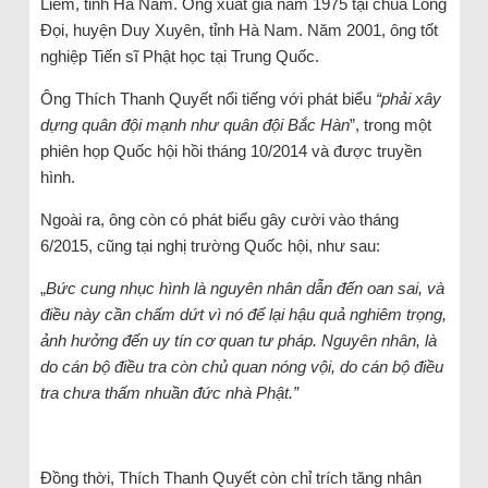
Liêm, tỉnh Hà Nam. Ông xuất gia năm 1975 tại chùa Long
Đọi, huyện Duy Xuyên, tỉnh Hà Nam. Năm 2001, ông tốt
nghiệp Tiến sĩ Phật học tại Trung Quốc.
Ông Thích Thanh Quyết nổi tiếng với phát biểu
“phải xây
dựng quân đội mạnh như quân đội Bắc Hàn
”, trong một
phiên họp Quốc hội hồi tháng 10/2014 và được truyền
hình.
Ngoài ra, ông còn có phát biểu gây cười vào tháng
6/2015, cũng tại nghị trường Quốc hội, như sau:
„
Bức cung nhục hình là nguyên nhân dẫn đến oan sai, và
điều này cần chấm dứt vì nó để lại hậu quả nghiêm trọng,
ảnh hưởng đến uy tín cơ quan tư pháp. Nguyên nhân, là
do cán bộ điều tra còn chủ quan nóng vội, do cán bộ điều
tra chưa thấm nhuần đức nhà Phật.”
Đồng thời, Thích Thanh Quyết còn chỉ trích tăng nhân