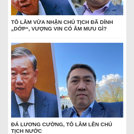
TÔ LÂM VỪA NHẬN CHỦ TỊCH ĐÃ DÍNH
„DỚP“, VƯỢNG VIN CÓ ÂM MƯU GÌ?
ĐÁ LƯƠNG CƯỜNG, TÔ LÂM LÊN CHỦ
TỊCH NƯỚC