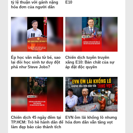
tỷ lệ thuận với gánh nặng
E10
hóa đơn của người dân
Ép học văn mẫu từ bé, sao
Chiến dịch tuyên truyền
lại đòi học sinh tư duy đột
xăng E10: Bản chất của sự
phá như Steve Jobs?
áp đặt độc quyền
Chiến dịch 45 ngày đêm tại
EVN ôm lãi khổng lồ nhưng
TP.HCM: Trò hề hành dân để
hóa đơn dân vẫn tăng vọt
làm đẹp báo cáo thành tích