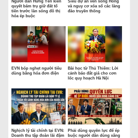
Người dân Hưng Yên kiên
Siêu dự án ven sông Hồng
quyết bám trụ giữ đất tổ
và nguy cơ xóa sổ các làng
tiên trước làn sóng đô thị
đào truyền thống
hóa ép buộc
EVN bóp nghẹt người tiêu
Bài học từ Thủ Thiêm: Lời
dùng bằng hóa đơn điện
cảnh báo đắt giá cho cơn
lốc quy hoạch Hà Nội
Nghịch lý tài chính tại EVN:
Phải dùng quyền lực để ép
Doanh thu tập đoàn lãi đậm
buộc người dân dùng xăng