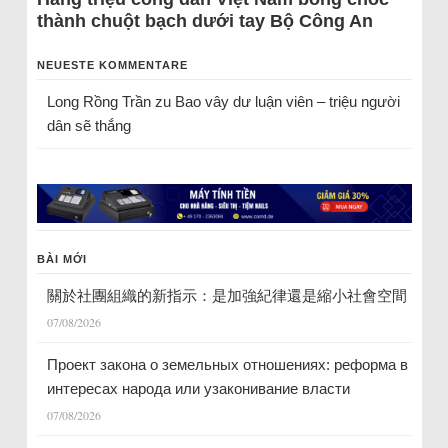
thành chuột bạch dưới tay Bộ Công An
NEUESTE KOMMENTARE
Long Rồng Trần
zu
Bao vây dư luận viên – triệu người
dân sẽ thắng
BÀI MỚI
關於社團組織的新指示：是加強紀律還是縮小社會空間
07/08/2026
Проект закона о земельных отношениях: реформа в
интересах народа или узаконивание власти
07/08/2026