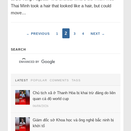
Thai Minh took a hair that looked like a hair, but could
move…
2
← PREVIOUS
1
3
4
NEXT →
SEARCH
LATEST
POPULAR
COMMENTS
TAGS
Chủ tịch xã ở Thanh Hóa bị khai trừ đảng do liên
quan cá độ world cup
06/08/2026
Giám đốc sở Khoa học và ông nghệ bắc ninh bị
khởi tố