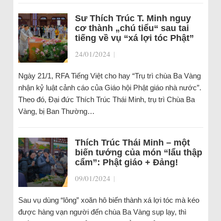
Sư Thích Trúc T. Minh nguy
cơ thành „chú tiểu“ sau tai
tiếng về vụ “xá lợi tóc Phật”
24/01/2024
|
Ngày 21/1, RFA Tiếng Việt cho hay “Trụ trì chùa Ba Vàng
nhận kỷ luật cảnh cáo của Giáo hội Phật giáo nhà nước”.
Theo đó, Đại đức Thích Trúc Thái Minh, trụ trì Chùa Ba
Vàng, bị Ban Thường…
Thích Trúc Thái Minh – một
biến tướng của món “lẩu thập
cẩm”: Phật giáo + Đảng!
09/01/2024
|
Sau vụ dùng “lông” xoăn hô biến thành xá lợi tóc mà kéo
được hàng vạn người đến chùa Ba Vàng sụp lạy, thì