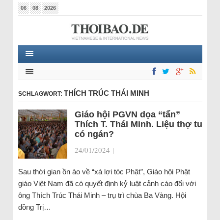
06
08
2026
THÍCH TRÚC THÁI MINH
SCHLAGWORT:
Giáo hội PGVN dọa “tẩn”
Thích T. Thái Minh. Liệu thợ tu
có ngán?
24/01/2024
|
Sau thời gian ồn ào về “xá lợi tóc Phật”, Giáo hội Phật
giáo Việt Nam đã có quyết định kỷ luật cảnh cáo đối với
ông Thích Trúc Thái Minh – trụ trì chùa Ba Vàng. Hội
đồng Trị…