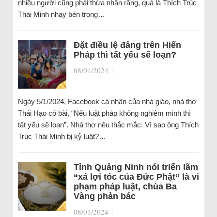
nhiều người cũng phải thừa nhận rằng, quả là Thích Trúc
Thái Minh nhạy bén trong…
Đặt điều lệ đảng trên Hiến
Pháp thì tất yếu sẽ loạn?
08/01/2024
|
Ngày 5/1/2024, Facebook cá nhân của nhà giáo, nhà thơ
Thái Hạo có bài, “Nếu luật pháp không nghiêm minh thì
tất yếu sẽ loạn”. Nhà thơ nêu thắc mắc: Vì sao ông Thích
Trúc Thái Minh bị kỷ luật?…
Tỉnh Quảng Ninh nói triển lãm
“xá lợi tóc của Đức Phật” là vi
phạm pháp luật, chùa Ba
Vàng phản bác
08/01/2024
|