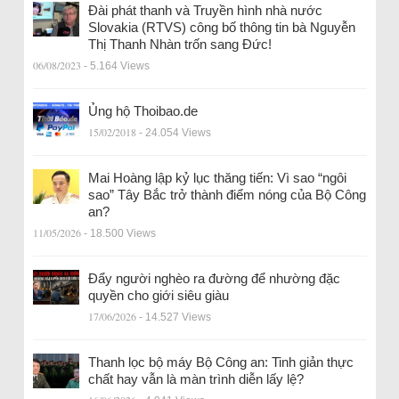
Đài phát thanh và Truyền hình nhà nước
Slovakia (RTVS) công bố thông tin bà Nguyễn
Thị Thanh Nhàn trốn sang Đức!
06/08/2023
- 5.164 Views
Ủng hộ Thoibao.de
15/02/2018
- 24.054 Views
Mai Hoàng lập kỷ lục thăng tiến: Vì sao “ngôi
sao” Tây Bắc trở thành điểm nóng của Bộ Công
an?
11/05/2026
- 18.500 Views
Đẩy người nghèo ra đường để nhường đặc
quyền cho giới siêu giàu
17/06/2026
- 14.527 Views
Thanh lọc bộ máy Bộ Công an: Tinh giản thực
chất hay vẫn là màn trình diễn lấy lệ?