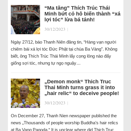
“Ma tăng” Thích Trúc Thái
Minh bứt cỏ hô biến thành “xá
lợi tóc” lừa bá tánh!
30/12/2023
|
Ngày 27/12, báo Thanh Niên đăng tin, “Hàng vạn người
chiêm bái xá lợi tóc Đức Phật tại chùa Ba Vàng”. Không
biết, ông Thích Trúc Thái Minh lấy cọng lông nào đấy
giống sợi tóc, nhưng tự ngọ nguậy…
„Demon monk“ Thich Truc
Thai Minh turns grass it into
„hair relic“ to deceive people!
30/12/2023
|
On December 27, Thanh Nien newspaper published the
news „Thousands of people worship Buddha’s hair relics
at Ba Vang Pagoda.“ It is unclear where did Thich Truc