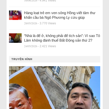
16/06/2026
- 4.941 Views
Hàng loạt trẻ em ven sông Hồng viết tâm thư
khẩn cầu bà Ngô Phương Ly cứu giúp
28/05/2026
- 3.770 Views
“Nhà là để ở, không phải để tích sản”: Vì sao Tô
Lâm không đánh thuế Bất Động sản thứ 2?
24/05/2026
- 2.421 Views
TRUYỀN HÌNH