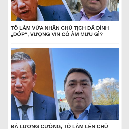
TÔ LÂM VỪA NHẬN CHỦ TỊCH ĐÃ DÍNH
„DỚP“, VƯỢNG VIN CÓ ÂM MƯU GÌ?
ĐÁ LƯƠNG CƯỜNG, TÔ LÂM LÊN CHỦ