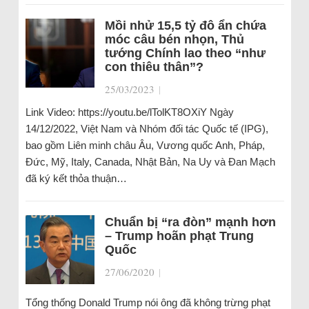
Mồi nhử 15,5 tỷ đô ẩn chứa
móc câu bén nhọn, Thủ
tướng Chính lao theo “như
con thiêu thân”?
25/03/2023
|
Link Video: https://youtu.be/lTolKT8OXiY Ngày
14/12/2022, Việt Nam và Nhóm đối tác Quốc tế (IPG),
bao gồm Liên minh châu Âu, Vương quốc Anh, Pháp,
Đức, Mỹ, Italy, Canada, Nhật Bản, Na Uy và Đan Mạch
đã ký kết thỏa thuận…
Chuẩn bị “ra đòn” mạnh hơn
– Trump hoãn phạt Trung
Quốc
27/06/2020
|
Tổng thống Donald Trump nói ông đã không trừng phạt