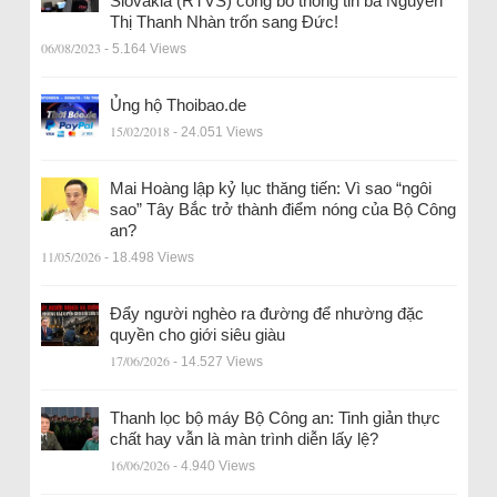
Slovakia (RTVS) công bố thông tin bà Nguyễn
Thị Thanh Nhàn trốn sang Đức!
06/08/2023
- 5.164 Views
Ủng hộ Thoibao.de
15/02/2018
- 24.051 Views
Mai Hoàng lập kỷ lục thăng tiến: Vì sao “ngôi
sao” Tây Bắc trở thành điểm nóng của Bộ Công
an?
11/05/2026
- 18.498 Views
Đẩy người nghèo ra đường để nhường đặc
quyền cho giới siêu giàu
17/06/2026
- 14.527 Views
Thanh lọc bộ máy Bộ Công an: Tinh giản thực
chất hay vẫn là màn trình diễn lấy lệ?
16/06/2026
- 4.940 Views