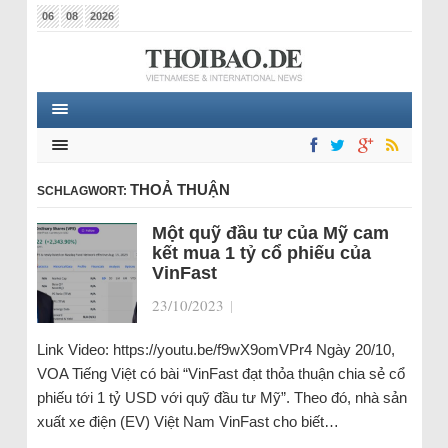
06
08
2026
THOẢ THUẬN
SCHLAGWORT:
Một quỹ đầu tư của Mỹ cam
kết mua 1 tỷ cổ phiếu của
VinFast
23/10/2023
|
Link Video: https://youtu.be/f9wX9omVPr4 Ngày 20/10,
VOA Tiếng Việt có bài “VinFast đạt thỏa thuận chia sẻ cổ
phiếu tới 1 tỷ USD với quỹ đầu tư Mỹ”. Theo đó, nhà sản
xuất xe điện (EV) Việt Nam VinFast cho biết…