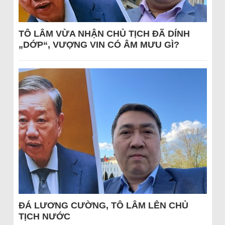
TÔ LÂM VỪA NHẬN CHỦ TỊCH ĐÃ DÍNH
„DỚP“, VƯỢNG VIN CÓ ÂM MƯU GÌ?
ĐÁ LƯƠNG CƯỜNG, TÔ LÂM LÊN CHỦ
TỊCH NƯỚC