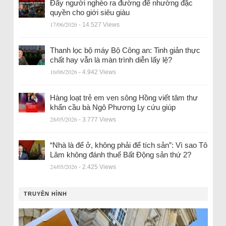
Đẩy người nghèo ra đường để nhường đặc
quyền cho giới siêu giàu
17/06/2026
- 14.527 Views
Thanh lọc bộ máy Bộ Công an: Tinh giản thực
chất hay vẫn là màn trình diễn lấy lệ?
16/06/2026
- 4.942 Views
Hàng loạt trẻ em ven sông Hồng viết tâm thư
khẩn cầu bà Ngô Phương Ly cứu giúp
28/05/2026
- 3.777 Views
“Nhà là để ở, không phải để tích sản”: Vì sao Tô
Lâm không đánh thuế Bất Động sản thứ 2?
24/05/2026
- 2.425 Views
TRUYỀN HÌNH