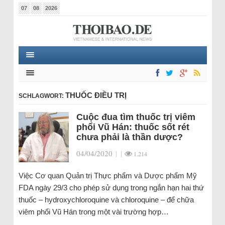
07
08
2026
THUỐC ĐIỀU TRỊ
SCHLAGWORT:
Cuộc đua tìm thuốc trị viêm
phổi Vũ Hán: thuốc sốt rét
chưa phải là thần dược?
04/04/2020
|
|
1.214
Việc Cơ quan Quản trị Thực phẩm và Dược phẩm Mỹ
FDA ngày 29/3 cho phép sử dụng trong ngắn hạn hai thứ
thuốc – hydroxychloroquine và chloroquine – để chữa
viêm phổi Vũ Hán trong một vài trường hợp…