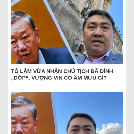
TÔ LÂM VỪA NHẬN CHỦ TỊCH ĐÃ DÍNH
„DỚP“, VƯỢNG VIN CÓ ÂM MƯU GÌ?