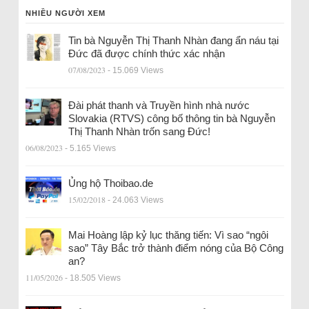
NHIỀU NGƯỜI XEM
Tin bà Nguyễn Thị Thanh Nhàn đang ẩn náu tại
Đức đã được chính thức xác nhận
07/08/2023
- 15.069 Views
Đài phát thanh và Truyền hình nhà nước
Slovakia (RTVS) công bố thông tin bà Nguyễn
Thị Thanh Nhàn trốn sang Đức!
06/08/2023
- 5.165 Views
Ủng hộ Thoibao.de
15/02/2018
- 24.063 Views
Mai Hoàng lập kỷ lục thăng tiến: Vì sao “ngôi
sao” Tây Bắc trở thành điểm nóng của Bộ Công
an?
11/05/2026
- 18.505 Views