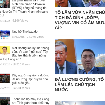
Đài phát thanh và Truyền
hình nhà nước Slovakia
(RTVS) công bố thông tin
à Nguyễn Thị Thanh Nhàn trốn sang
TÔ LÂM VỪA NHẬN CHỦ
ức!
TỊCH ĐÃ DÍNH „DỚP“,
/08/2023
- 5.166 Views
VƯỢNG VIN CÓ ÂM MƯ
GÌ?
Ủng hộ Thoibao.de
15/02/2018
- 24.076 Views
Mai Hoàng lập kỷ lục thăng
tiến: Vì sao “ngôi sao” Tây
Bắc trở thành điểm nóng
ủa Bộ Công an?
/05/2026
- 18.515 Views
Đẩy người nghèo ra đường
ĐÁ LƯƠNG CƯỜNG, TÔ
để nhường đặc quyền cho
giới siêu giàu
LÂM LÊN CHỦ TỊCH
/06/2026
- 14.531 Views
NƯỚC
Thanh lọc bộ máy Bộ Công
an: Tinh giản thực chất hay