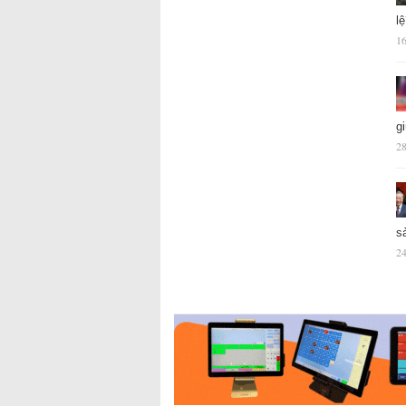
l
16
g
28
s
24