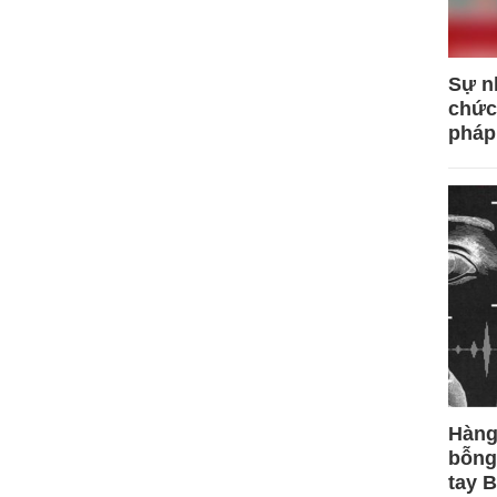
Sự n
chức
pháp
Hàng
bỗng
tay 