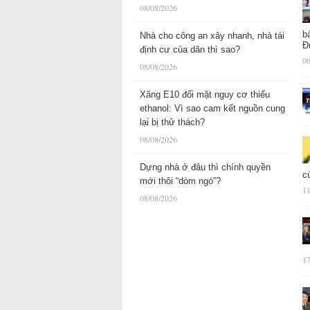
08/08/2026
b
Nhà cho công an xây nhanh, nhà tái
Đ
định cư của dân thì sao?
06
08/08/2026
Xăng E10 đối mặt nguy cơ thiếu
ethanol: Vì sao cam kết nguồn cung
lại bị thử thách?
08/08/2026
Dựng nhà ở đâu thì chính quyền
c
mới thôi “dòm ngó”?
11
08/08/2026
17