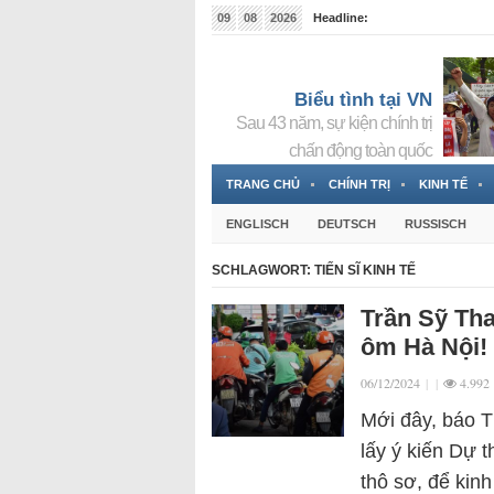
09
08
2026
Headline:
Tin bà Nguyễn Thị Thanh Nhàn đang ẩn náu tại Đức
Biểu tình tại VN
Sau 43 năm, sự kiện chính trị
chấn động toàn quốc
TRANG CHỦ
CHÍNH TRỊ
KINH TẾ
ENGLISCH
DEUTSCH
RUSSISCH
SCHLAGWORT:
TIẾN SĨ KINH TẾ
Trần Sỹ Tha
ôm Hà Nội!
06/12/2024
|
|
4.992
Mới đây, báo T
lấy ý kiến Dự 
thô sơ, để kin