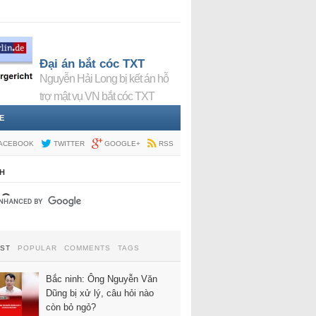
Đại án bắt cóc TXT
Nguyễn Hải Long bị kết án hỗ
trợ mật vụ VN bắt cóc TXT
E
ACEBOOK
TWITTER
GOOGLE+
RSS
H
EST
POPULAR
COMMENTS
TAGS
Bắc ninh: Ông Nguyễn Văn
Dũng bị xử lý, câu hỏi nào
còn bỏ ngỏ?