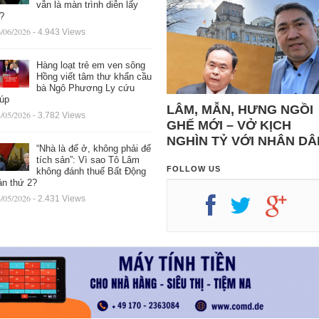
vẫn là màn trình diễn lấy
ệ?
/06/2026
- 4.943 Views
Hàng loạt trẻ em ven sông
Hồng viết tâm thư khẩn cầu
bà Ngô Phương Ly cứu
iúp
LÂM, MẪN, HƯNG NGỒI
/05/2026
- 3.782 Views
GHẾ MỚI – VỞ KỊCH
NGHÌN TỶ VỚI NHÂN DÂ
“Nhà là để ở, không phải để
tích sản”: Vì sao Tô Lâm
FOLLOW US
không đánh thuế Bất Động
ản thứ 2?
/05/2026
- 2.431 Views