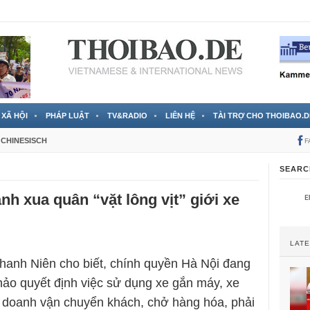
 đã được chính thức xác nhận
3 Jahren ago
XÃ HỘI
PHÁP LUẬT
TV&RADIO
LIÊN HỆ
TÀI TRỢ CHO THOIBAO.D
CHINESISCH
F
SEARC
nh xua quân “vặt lông vịt” giới xe
LAT
hanh Niên cho biết, chính quyền Hà Nội đang
thảo quyết định việc sử dụng xe gắn máy, xe
h doanh vận chuyển khách, chở hàng hóa, phải