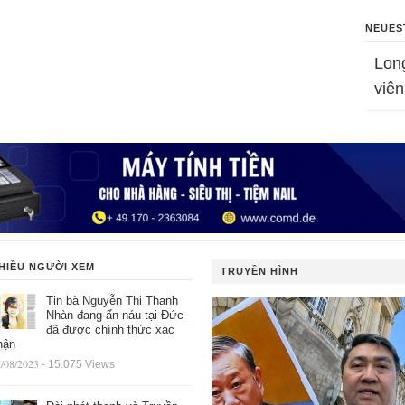
NEUES
Lon
viên
HIỀU NGƯỜI XEM
TRUYỀN HÌNH
Tin bà Nguyễn Thị Thanh
Nhàn đang ẩn náu tại Đức
đã được chính thức xác
hận
/08/2023
- 15.075 Views