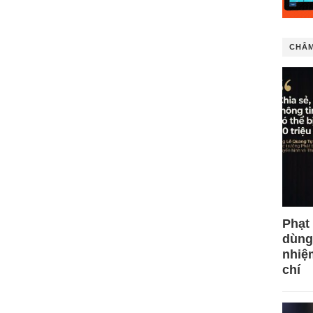
CHÂM
Phạt
dùng
nhiệ
chí