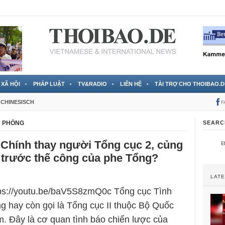
 đã được chính thức xác nhận
3 Jahren ago
XÃ HỘI
PHÁP LUẬT
TV&RADIO
LIÊN HỆ
TÀI TRỢ CHO THOIBAO.D
CHINESISCH
F
C PHÒNG
SEARC
Chính thay người Tổng cục 2, củng
ì trước thế công của phe Tổng?
LAT
tps://youtu.be/baV5S8zmQ0c Tổng cục Tình
 hay còn gọi là Tổng cục II thuộc Bộ Quốc
. Đây là cơ quan tình báo chiến lược của