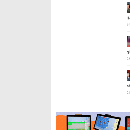
l
16
g
28
s
24