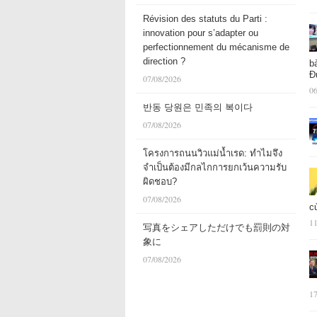
Révision des statuts du Parti :
innovation pour s’adapter ou
perfectionnement du mécanisme de
direction ?
b
Đ
07/08/2026
06
반동 당원은 민족의 복이다
07/08/2026
โครงการถนนวิวแม่น้ำเรด: ทำไมจึง
จำเป็นต้องมีกลไกการยกเว้นความรับ
ผิดชอบ?
07/08/2026
c
11
写真をシェアしただけでも罰則の対
象に
07/08/2026
17