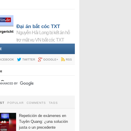
Đại án bắt cóc TXT
Nguyễn Hải Long bị kết án hỗ
trợ mật vụ VN bắt cóc TXT
E
ACEBOOK
TWITTER
GOOGLE+
RSS
H
EST
POPULAR
COMMENTS
TAGS
Repetición de exámenes en
Tuyên Quang: ¿una solución
justa o un precedente