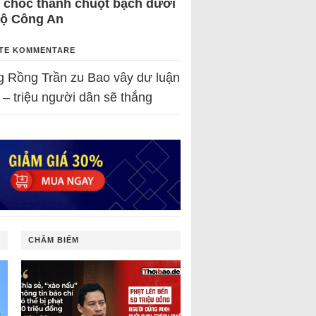
 chốc thành chuột bạch dưới
Bộ Công An
TE KOMMENTARE
g Rồng Trần
zu
Bao vây dư luận
 – triệu người dân sẽ thắng
CHÂM BIẾM