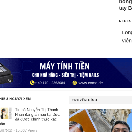
bỗng
tay 
NEUES
Lon
viên
HIỀU NGƯỜI XEM
TRUYỀN HÌNH
Tin bà Nguyễn Thị Thanh
Nhàn đang ẩn náu tại Đức
đã được chính thức xác
hận
/08/2023
- 15.067 Views