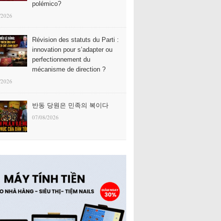
polémico?
/2026
Révision des statuts du Parti :
innovation pour s’adapter ou
perfectionnement du
mécanisme de direction ?
/2026
반동 당원은 민족의 복이다
07/08/2026