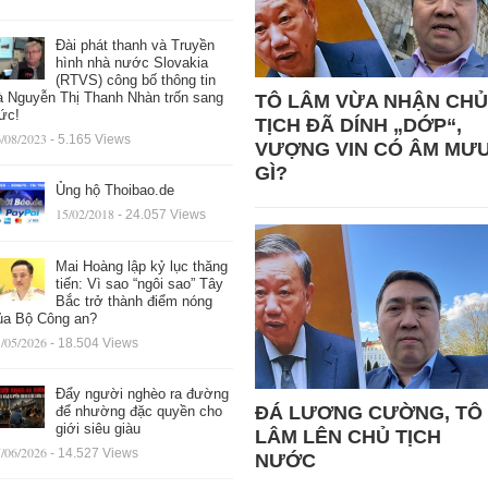
Đài phát thanh và Truyền
hình nhà nước Slovakia
(RTVS) công bố thông tin
à Nguyễn Thị Thanh Nhàn trốn sang
TÔ LÂM VỪA NHẬN CHỦ
ức!
TỊCH ĐÃ DÍNH „DỚP“,
/08/2023
- 5.165 Views
VƯỢNG VIN CÓ ÂM MƯ
GÌ?
Ủng hộ Thoibao.de
15/02/2018
- 24.057 Views
Mai Hoàng lập kỷ lục thăng
tiến: Vì sao “ngôi sao” Tây
Bắc trở thành điểm nóng
ủa Bộ Công an?
/05/2026
- 18.504 Views
Đẩy người nghèo ra đường
ĐÁ LƯƠNG CƯỜNG, TÔ
để nhường đặc quyền cho
giới siêu giàu
LÂM LÊN CHỦ TỊCH
/06/2026
- 14.527 Views
NƯỚC