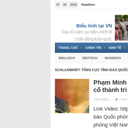
07
08
2026
Headline:
Tin bà Nguyễn Thị Thanh Nhàn đang ẩn náu tại Đức
Biểu tình tại VN
Sau 43 năm, sự kiện chính trị
chấn động toàn quốc
TRANG CHỦ
CHÍNH TRỊ
KINH TẾ
ENGLISCH
DEUTSCH
RUSSISCH
SCHLAGWORT:
TỔNG CỤC TÌNH BÁO QUỐ
Phạm Minh 
cố thành tr
15/01/2023
|
|
1.019
Link Video: ht
báo Quốc phòng
phòng Việt Nam