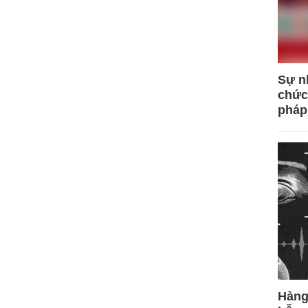
Sự n
chức
pháp
Hàng