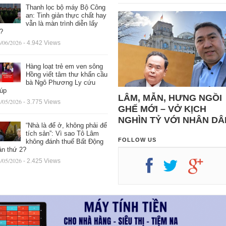
Thanh lọc bộ máy Bộ Công
an: Tinh giản thực chất hay
vẫn là màn trình diễn lấy
ệ?
/06/2026
- 4.942 Views
Hàng loạt trẻ em ven sông
Hồng viết tâm thư khẩn cầu
bà Ngô Phương Ly cứu
iúp
LÂM, MẪN, HƯNG NGỒI
/05/2026
- 3.775 Views
GHẾ MỚI – VỞ KỊCH
NGHÌN TỶ VỚI NHÂN DÂ
“Nhà là để ở, không phải để
tích sản”: Vì sao Tô Lâm
FOLLOW US
không đánh thuế Bất Động
ản thứ 2?
/05/2026
- 2.425 Views