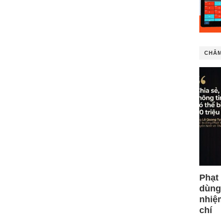
CHÂM
Phạt
dùng
nhiệ
chí