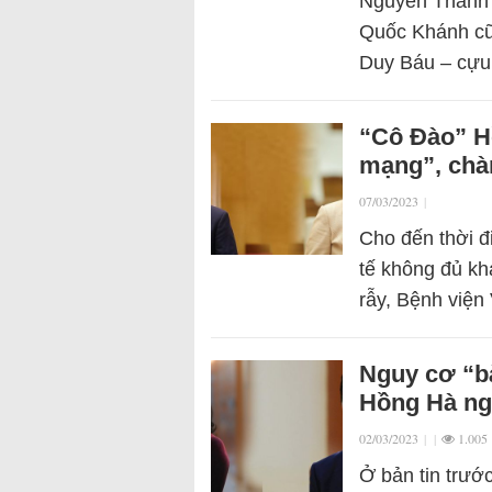
Nguyễn Thanh 
Quốc Khánh cũn
Duy Báu – cựu
“Cô Đào” Hồ
mạng”, chà
07/03/2023
|
Cho đến thời đ
tế không đủ kh
rẫy, Bệnh viện
Nguy cơ “b
Hồng Hà n
02/03/2023
|
|
1.005
Ở bản tin trướ