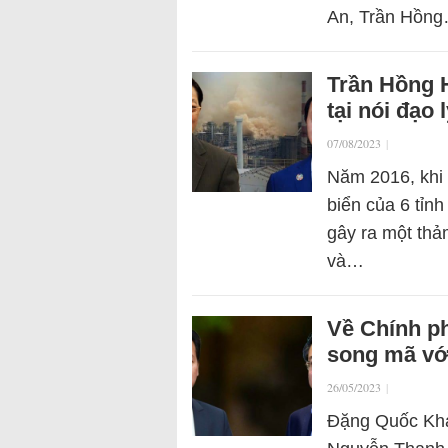
An, Trần Hồn
Trần Hồng 
tại nói đạo 
07/08/2023
|
Năm 2016, khi 
biển của 6 tỉn
gây ra một thả
và…
Về Chính p
song mã vớ
26/05/2023
|
Đặng Quốc Khá