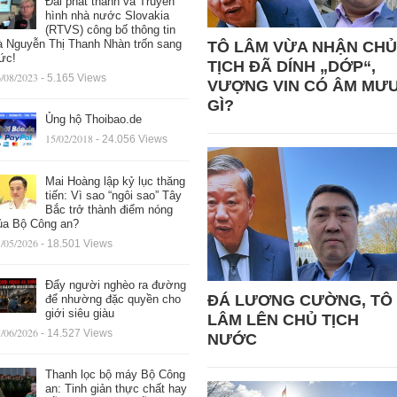
Đài phát thanh và Truyền
hình nhà nước Slovakia
(RTVS) công bố thông tin
à Nguyễn Thị Thanh Nhàn trốn sang
TÔ LÂM VỪA NHẬN CHỦ
ức!
TỊCH ĐÃ DÍNH „DỚP“,
/08/2023
- 5.165 Views
VƯỢNG VIN CÓ ÂM MƯ
GÌ?
Ủng hộ Thoibao.de
15/02/2018
- 24.056 Views
Mai Hoàng lập kỷ lục thăng
tiến: Vì sao “ngôi sao” Tây
Bắc trở thành điểm nóng
ủa Bộ Công an?
/05/2026
- 18.501 Views
Đẩy người nghèo ra đường
ĐÁ LƯƠNG CƯỜNG, TÔ
để nhường đặc quyền cho
giới siêu giàu
LÂM LÊN CHỦ TỊCH
/06/2026
- 14.527 Views
NƯỚC
Thanh lọc bộ máy Bộ Công
an: Tinh giản thực chất hay