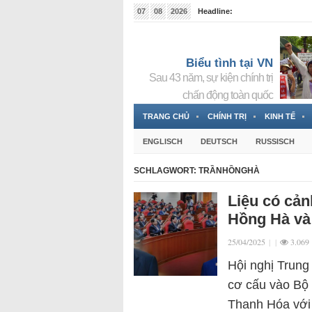
07
08
2026
Headline:
Tin bà Nguyễn Thị Thanh Nhàn đang ẩn náu tại Đức
Biểu tình tại VN
Sau 43 năm, sự kiện chính trị
chấn động toàn quốc
TRANG CHỦ
CHÍNH TRỊ
KINH TẾ
ENGLISCH
DEUTSCH
RUSSISCH
SCHLAGWORT:
TRẦNHỒNGHÀ
Liệu có cản
Hồng Hà và
25/04/2025
|
|
3.069
Hội nghị Trung
cơ cấu vào Bộ 
Thanh Hóa với