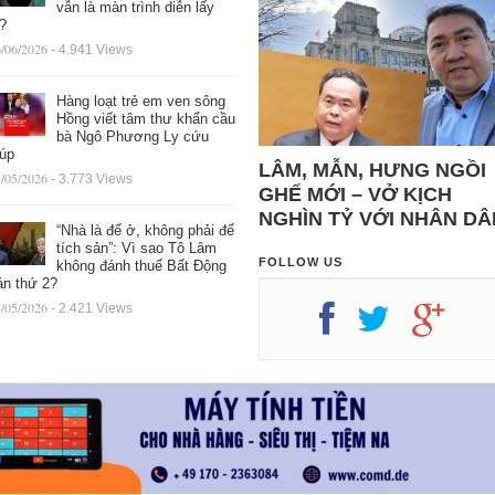
vẫn là màn trình diễn lấy
ệ?
/06/2026
- 4.941 Views
Hàng loạt trẻ em ven sông
Hồng viết tâm thư khẩn cầu
bà Ngô Phương Ly cứu
iúp
LÂM, MẪN, HƯNG NGỒI
/05/2026
- 3.773 Views
GHẾ MỚI – VỞ KỊCH
NGHÌN TỶ VỚI NHÂN DÂ
“Nhà là để ở, không phải để
tích sản”: Vì sao Tô Lâm
FOLLOW US
không đánh thuế Bất Động
ản thứ 2?
/05/2026
- 2.421 Views