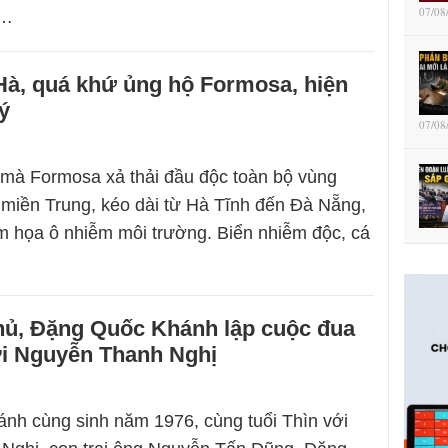
07/08
g…
Hà, quá khứ ủng hộ Formosa, hiện
lý
07/08
mà Formosa xả thải đầu độc toàn bộ vùng
h miền Trung, kéo dài từ Hà Tĩnh đến Đà Nẵng,
m họa ô nhiễm môi trường. Biển nhiễm độc, cá
hủ, Đặng Quốc Khánh lập cuộc đua
i Nguyễn Thanh Nghị
nh cùng sinh năm 1976, cùng tuổi Thìn với