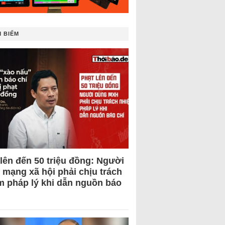
 BIẾM
 lên đến 50 triệu đồng: Người
 mạng xã hội phải chịu trách
m pháp lý khi dẫn nguồn báo