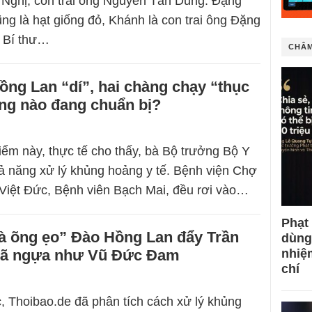
Nghị, con trai ông Nguyễn Tấn Dũng. Đặng
g là hạt giống đỏ, Khánh là con trai ông Đặng
 Bí thư…
CHÂM
ng Lan “dí”, hai chàng chạy “thục
ng nào đang chuẩn bị?
iểm này, thực tế cho thấy, bà Bộ trưởng Bộ Y
ả năng xử lý khủng hoảng y tế. Bệnh viện Chợ
 Việt Đức, Bệnh viên Bạch Mai, đều rơi vào…
Phạt
à õng ẹo” Đào Hồng Lan đẩy Trần
dùng
gã ngựa như Vũ Đức Đam
nhiệ
chí
c, Thoibao.de đã phân tích cách xử lý khủng