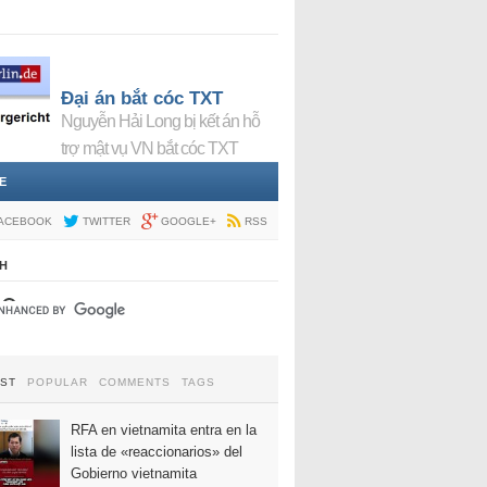
Đại án bắt cóc TXT
Nguyễn Hải Long bị kết án hỗ
trợ mật vụ VN bắt cóc TXT
E
ACEBOOK
TWITTER
GOOGLE+
RSS
H
EST
POPULAR
COMMENTS
TAGS
RFA en vietnamita entra en la
lista de «reaccionarios» del
Gobierno vietnamita