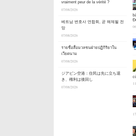
vraiment peur de la vérité ?
07/08/2026
b
Đ
베트남 변호사 연합회, 곧 해체될 전
06
망
07/08/2026
รายชื่อสื่อมวลชนฝ่ายปฏิกิริยาใน
เวียดนาม
07/08/2026
ジアビン空港：住民は先に立ち退
c
き、権利は後回し
11
07/08/2026
17