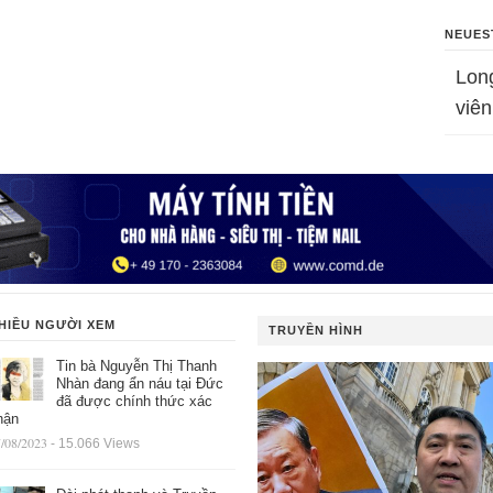
NEUES
Lon
viên
HIỀU NGƯỜI XEM
TRUYỀN HÌNH
Tin bà Nguyễn Thị Thanh
Nhàn đang ẩn náu tại Đức
đã được chính thức xác
hận
/08/2023
- 15.066 Views