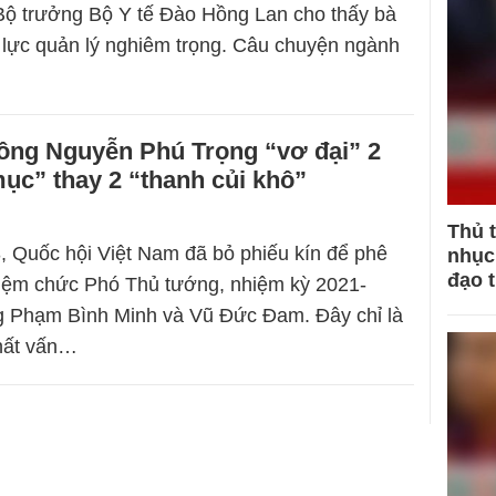
Bộ trưởng Bộ Y tế Đào Hồng Lan cho thấy bà
 lực quản lý nghiêm trọng. Câu chuyện ngành
 ông Nguyễn Phú Trọng “vơ đại” 2
ục” thay 2 “thanh củi khô”
Thủ 
, Quốc hội Việt Nam đã bỏ phiếu kín để phê
nhục 
đạo 
iệm chức Phó Thủ tướng, nhiệm kỳ 2021-
ng Phạm Bình Minh và Vũ Đức Đam. Đây chỉ là
chất vấn…