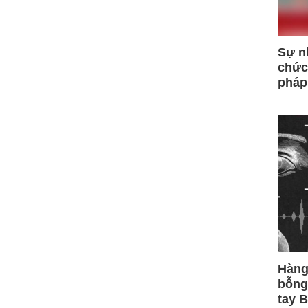
Sự n
chức
pháp
Hàng
bỗng
tay 