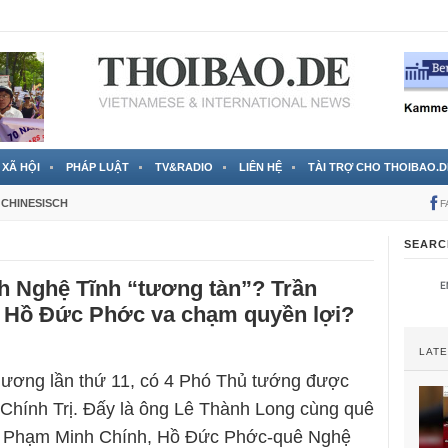
 đã được chính thức xác nhận
3 Jahren ago
XÃ HỘI
PHÁP LUẬT
TV&RADIO
LIÊN HỆ
TÀI TRỢ CHO THOIBAO.D
CHINESISCH
F
SEARC
h Nghệ Tĩnh “tương tàn”? Trần
 Hồ Đức Phớc va chạm quyền lợi?
LAT
 ương lần thứ 11, có 4 Phó Thủ tướng được
Chính Trị. Đấy là ông Lê Thành Long cùng quê
 Phạm Minh Chính, Hồ Đức Phớc-quê Nghệ