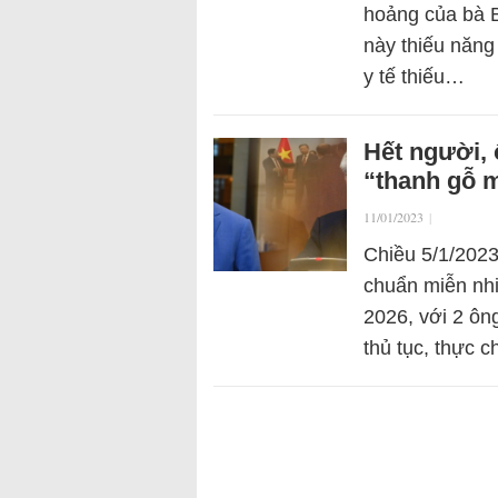
hoảng của bà 
này thiếu năng
y tế thiếu…
Hết người,
“thanh gỗ m
11/01/2023
|
Chiều 5/1/2023
chuẩn miễn nh
2026, với 2 ô
thủ tục, thực 