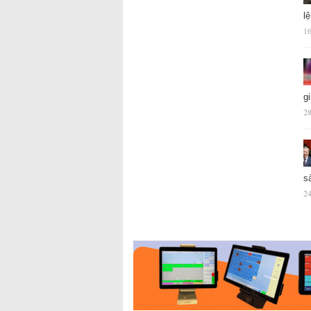
l
16
g
28
s
24