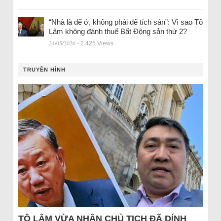
“Nhà là để ở, không phải để tích sản”: Vì sao Tô
Lâm không đánh thuế Bất Động sản thứ 2?
24/05/2026
- 2.425 Views
TRUYỀN HÌNH
TÔ LÂM VỪA NHẬN CHỦ TỊCH ĐÃ DÍNH