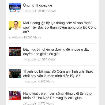
Ủng hộ Thoibao.de
15/02/2018
- 24.062 Views
Mai Hoàng lập kỷ lục thăng tiến: Vì sao “ngôi
sao” Tây Bắc trở thành điểm nóng của Bộ Công
an?
11/05/2026
- 18.505 Views
Đẩy người nghèo ra đường để nhường đặc
quyền cho giới siêu giàu
17/06/2026
- 14.527 Views
Thanh lọc bộ máy Bộ Công an: Tinh giản thực
chất hay vẫn là màn trình diễn lấy lệ?
16/06/2026
- 4.942 Views
Hàng loạt trẻ em ven sông Hồng viết tâm thư
khẩn cầu bà Ngô Phương Ly cứu giúp
28/05/2026
- 3.776 Views