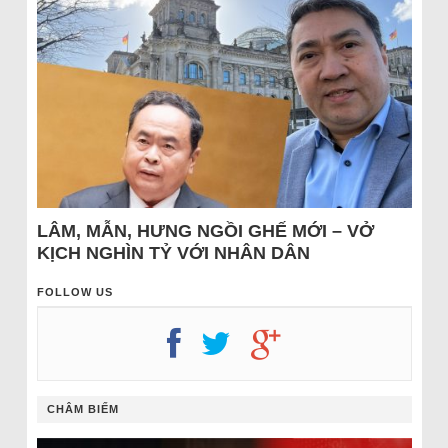
LÂM, MẪN, HƯNG NGỒI GHẾ MỚI – VỞ
KỊCH NGHÌN TỶ VỚI NHÂN DÂN
FOLLOW US
CHÂM BIẾM