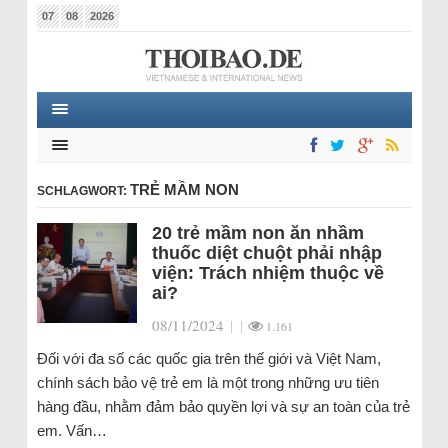
07
08
2026
TRẺ MẦM NON
SCHLAGWORT:
20 trẻ mầm non ăn nhầm
thuốc diệt chuột phải nhập
viện: Trách nhiệm thuộc về
ai?
08/11/2024
|
|
1.161
Đối với đa số các quốc gia trên thế giới và Việt Nam,
chính sách bảo vệ trẻ em là một trong những ưu tiên
hàng đầu, nhằm đảm bảo quyền lợi và sự an toàn của trẻ
em. Vấn…