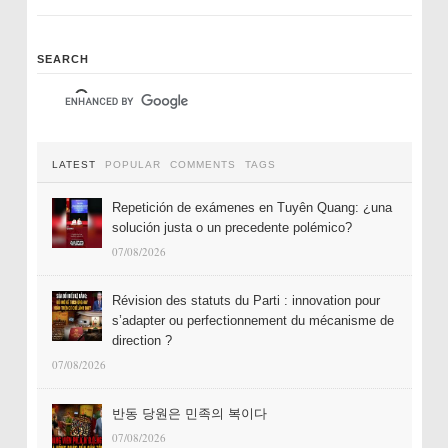
SEARCH
LATEST
POPULAR
COMMENTS
TAGS
Repetición de exámenes en Tuyên Quang: ¿una
solución justa o un precedente polémico?
07/08/2026
Révision des statuts du Parti : innovation pour
s’adapter ou perfectionnement du mécanisme de
direction ?
07/08/2026
반동 당원은 민족의 복이다
07/08/2026