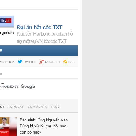
Đại án bắt cóc TXT
Nguyễn Hải Long bị kết án hỗ
trợ mật vụ VN bắt cóc TXT
E
ACEBOOK
TWITTER
GOOGLE+
RSS
H
EST
POPULAR
COMMENTS
TAGS
Bắc ninh: Ông Nguyễn Văn
Dũng bị xử lý, câu hỏi nào
còn bỏ ngỏ?