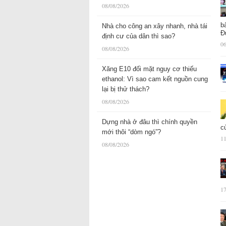
08/08/2026
b
Nhà cho công an xây nhanh, nhà tái
Đ
định cư của dân thì sao?
06
08/08/2026
Xăng E10 đối mặt nguy cơ thiếu
ethanol: Vì sao cam kết nguồn cung
lại bị thử thách?
08/08/2026
Dựng nhà ở đâu thì chính quyền
c
mới thôi “dòm ngó”?
11
08/08/2026
17