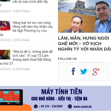
vẫn là màn trình diễn lấy
ệ?
/06/2026
- 4.942 Views
Hàng loạt trẻ em ven sông
Hồng viết tâm thư khẩn cầu
bà Ngô Phương Ly cứu
iúp
LÂM, MẪN, HƯNG NGỒI
/05/2026
- 3.781 Views
GHẾ MỚI – VỞ KỊCH
NGHÌN TỶ VỚI NHÂN DÂ
“Nhà là để ở, không phải để
tích sản”: Vì sao Tô Lâm
FOLLOW US
không đánh thuế Bất Động
ản thứ 2?
/05/2026
- 2.428 Views