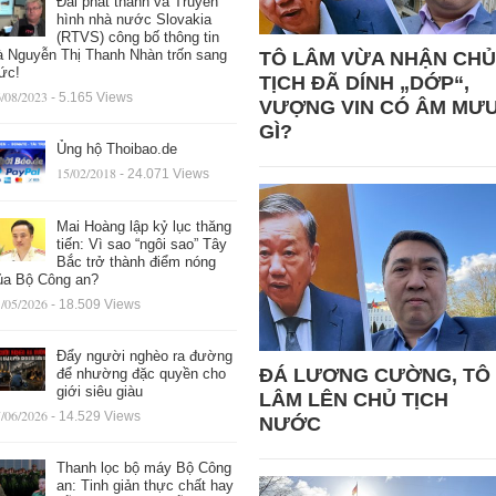
Đài phát thanh và Truyền
hình nhà nước Slovakia
(RTVS) công bố thông tin
à Nguyễn Thị Thanh Nhàn trốn sang
TÔ LÂM VỪA NHẬN CHỦ
ức!
TỊCH ĐÃ DÍNH „DỚP“,
/08/2023
- 5.165 Views
VƯỢNG VIN CÓ ÂM MƯ
GÌ?
Ủng hộ Thoibao.de
15/02/2018
- 24.071 Views
Mai Hoàng lập kỷ lục thăng
tiến: Vì sao “ngôi sao” Tây
Bắc trở thành điểm nóng
ủa Bộ Công an?
/05/2026
- 18.509 Views
Đẩy người nghèo ra đường
ĐÁ LƯƠNG CƯỜNG, TÔ
để nhường đặc quyền cho
giới siêu giàu
LÂM LÊN CHỦ TỊCH
/06/2026
- 14.529 Views
NƯỚC
Thanh lọc bộ máy Bộ Công
an: Tinh giản thực chất hay