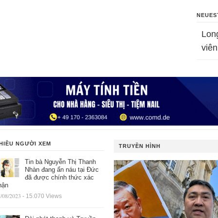
NEUES
Lon
viên
HIỀU NGƯỜI XEM
TRUYỀN HÌNH
Tin bà Nguyễn Thị Thanh
Nhàn đang ẩn náu tại Đức
đã được chính thức xác
hận
/08/2023
- 15.070 Views