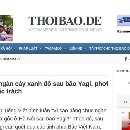
 đã được chính thức xác nhận
3 Jahren ago
XÃ HỘI
PHÁP LUẬT
TV&RADIO
LIÊN HỆ
TÀI TRỢ CHO THOIBAO.D
CHINESISCH
F
SEARC
gàn cây xanh đổ sau bão Yagi, phơi
ắc trách
LAT
 Tiếng Việt bình luận “Vì sao hàng chục ngàn
rơ gốc ở Hà Nội sau bão Yagi?” Theo đó, sau
gi càn quét qua các tỉnh phía Bắc Việt Nam,