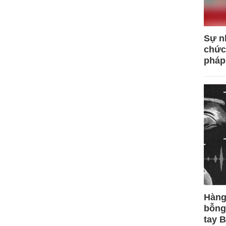
Sự n
chức
pháp
Hàng
bỗng
tay 