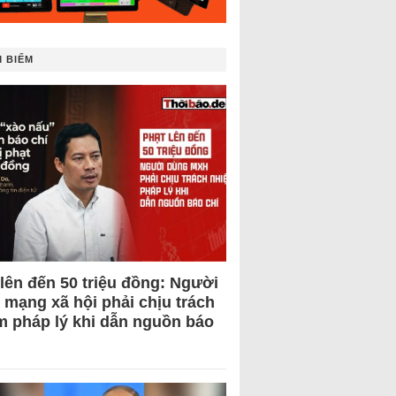
 BIẾM
 lên đến 50 triệu đồng: Người
 mạng xã hội phải chịu trách
m pháp lý khi dẫn nguồn báo