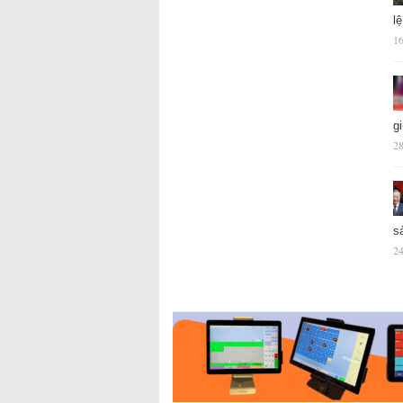
l
16
g
28
s
24