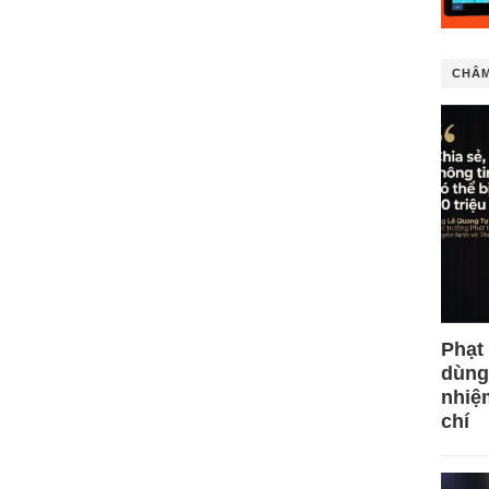
CHÂM
Phạt
dùng
nhiệ
chí