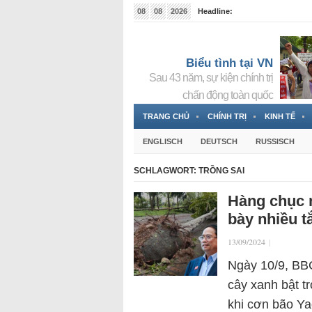
08
08
2026
Headline:
Tin bà Nguyễn Thị Thanh Nhàn đang ẩn náu tại Đức
Biểu tình tại VN
Sau 43 năm, sự kiện chính trị
chấn động toàn quốc
TRANG CHỦ
CHÍNH TRỊ
KINH TẾ
ENGLISCH
DEUTSCH
RUSSISCH
SCHLAGWORT:
TRỒNG SAI
Hàng chục n
bày nhiều t
13/09/2024
|
Ngày 10/9, BBC
cây xanh bật t
khi cơn bão Ya