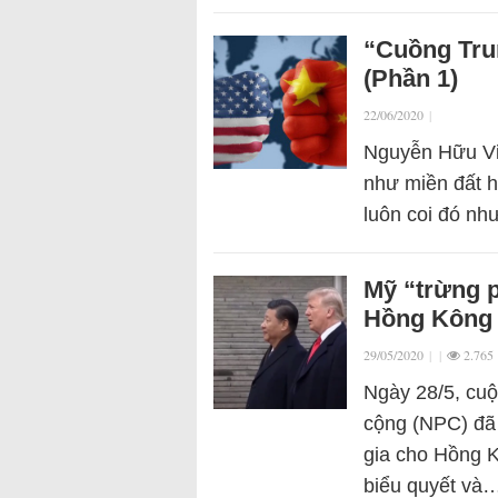
“Cuồng Tru
(Phần 1)
22/06/2020
|
Nguyễn Hữu Vi
như miền đất h
luôn coi đó nh
Mỹ “trừng p
Hồng Kông
29/05/2020
|
|
2.765
Ngày 28/5, cuộ
cộng (NPC) đã 
gia cho Hồng K
biểu quyết và