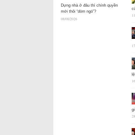
Dựng nhà ở đâu thì chính quyền
c
mới thôi “dòm ngó”?
11
08/08/2026
17
l
16
g
28