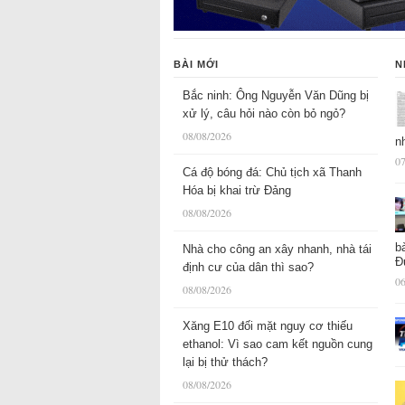
BÀI MỚI
N
Bắc ninh: Ông Nguyễn Văn Dũng bị
xử lý, câu hỏi nào còn bỏ ngỏ?
08/08/2026
n
07
Cá độ bóng đá: Chủ tịch xã Thanh
Hóa bị khai trừ Đảng
08/08/2026
b
Nhà cho công an xây nhanh, nhà tái
Đ
định cư của dân thì sao?
06
08/08/2026
Xăng E10 đối mặt nguy cơ thiếu
ethanol: Vì sao cam kết nguồn cung
lại bị thử thách?
08/08/2026