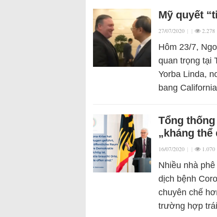
Mỹ quyết “t
27/07/2020
|
|
2.278
Hôm 23/7, Ngo
quan trọng tại
Yorba Linda, n
bang Californi
Tổng thống 
„kháng thể
16/07/2020
|
|
1.070
Nhiều nhà phê 
dịch bệnh Cor
chuyên chế hơn
trường hợp tr