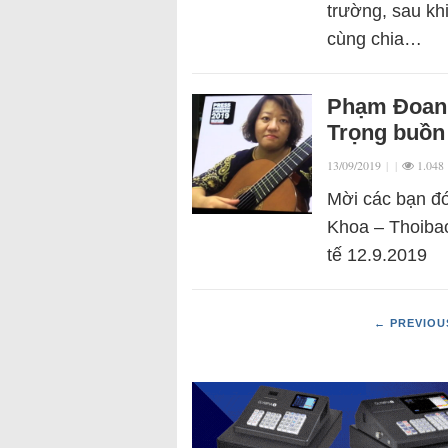
trường, sau khi
cùng chia…
Phạm Đoan T
Trọng buồn
13/09/2019
|
|
1.048
Mời các bạn đó
Khoa – Thoibao
tế 12.9.2019
← PREVIOU