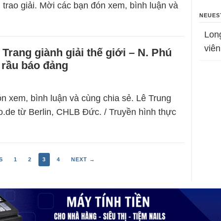
 trao giải. Mời các bạn đón xem, bình luận và
NEUES
Lon
viên
rang giành giải thế giới – N. Phú
 rầu báo đảng
n xem, bình luận và cùng chia sẻ. Lê Trung
.de từ Berlin, CHLB Đức. / Truyền hình thực
S
1
2
3
4
NEXT →