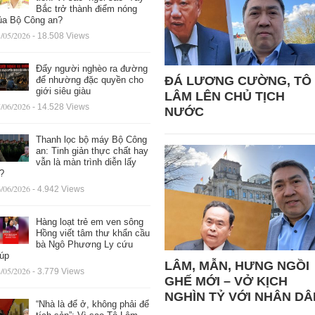
Bắc trở thành điểm nóng
ủa Bộ Công an?
/05/2026
- 18.508 Views
Đẩy người nghèo ra đường
ĐÁ LƯƠNG CƯỜNG, TÔ
để nhường đặc quyền cho
giới siêu giàu
LÂM LÊN CHỦ TỊCH
/06/2026
- 14.528 Views
NƯỚC
Thanh lọc bộ máy Bộ Công
an: Tinh giản thực chất hay
vẫn là màn trình diễn lấy
ệ?
/06/2026
- 4.942 Views
Hàng loạt trẻ em ven sông
Hồng viết tâm thư khẩn cầu
bà Ngô Phương Ly cứu
iúp
LÂM, MẪN, HƯNG NGỒI
/05/2026
- 3.779 Views
GHẾ MỚI – VỞ KỊCH
NGHÌN TỶ VỚI NHÂN DÂ
“Nhà là để ở, không phải để