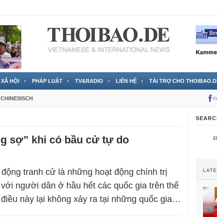
 đã được chính thức xác nhận
3 Jahren ago
XÃ HỘI
PHÁP LUẬT
TV&RADIO
LIÊN HỆ
TÀI TRỢ CHO THOIBAO.D
CHINESISCH
F
SEARC
g sợ” khi có bầu cử tự do
động tranh cử là những hoạt động chính trị
LAT
 với người dân ở hầu hết các quốc gia trên thế
n điều này lại không xảy ra tại những quốc gia…