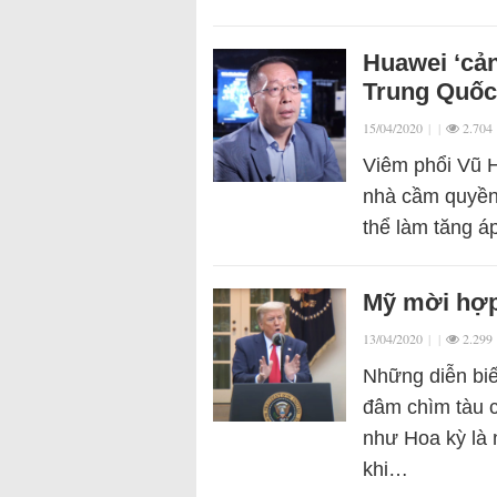
Huawei ‘cả
Trung Quốc
15/04/2020
|
|
2.704
Viêm phổi Vũ H
nhà cầm quyền 
thể làm tăng á
Mỹ mời hợp 
13/04/2020
|
|
2.299
Những diễn biế
đâm chìm tàu 
như Hoa kỳ là
khi…