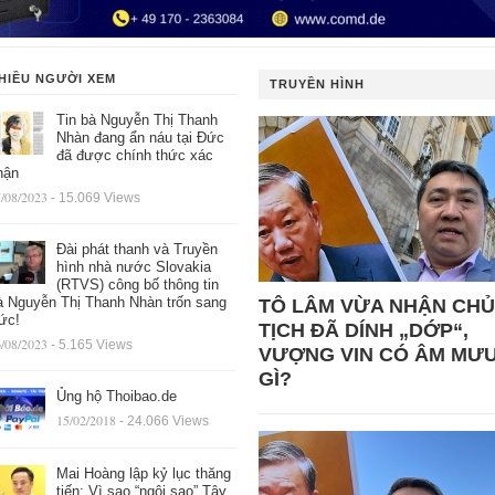
HIỀU NGƯỜI XEM
TRUYỀN HÌNH
Tin bà Nguyễn Thị Thanh
Nhàn đang ẩn náu tại Đức
đã được chính thức xác
hận
/08/2023
- 15.069 Views
Đài phát thanh và Truyền
hình nhà nước Slovakia
(RTVS) công bố thông tin
à Nguyễn Thị Thanh Nhàn trốn sang
TÔ LÂM VỪA NHẬN CHỦ
ức!
TỊCH ĐÃ DÍNH „DỚP“,
/08/2023
- 5.165 Views
VƯỢNG VIN CÓ ÂM MƯ
GÌ?
Ủng hộ Thoibao.de
15/02/2018
- 24.066 Views
Mai Hoàng lập kỷ lục thăng
tiến: Vì sao “ngôi sao” Tây