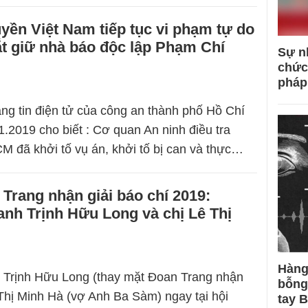
ền Việt Nam tiếp tục vi phạm tự do
ắt giữ nhà báo độc lập Phạm Chí
Sự n
chức
pháp
rang tin điện tử của công an thành phố Hồ Chí
.2019 cho biết : Cơ quan An ninh điều tra
 đã khởi tố vụ án, khởi tố bị can và thực…
rang nhận giải báo chí 2019:
nh Trịnh Hữu Long và chị Lê Thị
Hàng
 Trịnh Hữu Long (thay mặt Đoan Trang nhận
bỗng
ê Thị Minh Hà (vợ Anh Ba Sàm) ngay tại hội
tay 