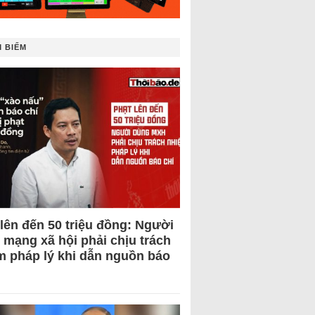
 BIẾM
 lên đến 50 triệu đồng: Người
 mạng xã hội phải chịu trách
m pháp lý khi dẫn nguồn báo