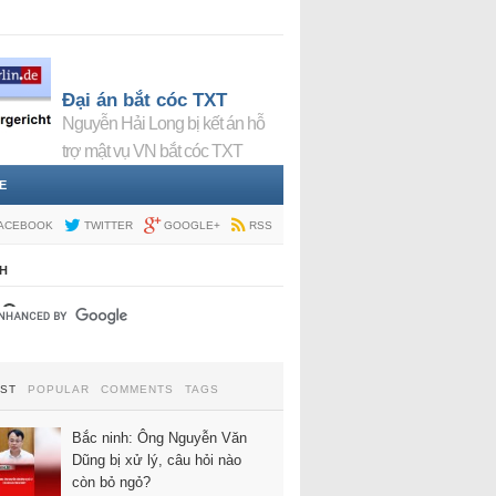
Đại án bắt cóc TXT
Nguyễn Hải Long bị kết án hỗ
trợ mật vụ VN bắt cóc TXT
E
ACEBOOK
TWITTER
GOOGLE+
RSS
H
EST
POPULAR
COMMENTS
TAGS
Bắc ninh: Ông Nguyễn Văn
Dũng bị xử lý, câu hỏi nào
còn bỏ ngỏ?