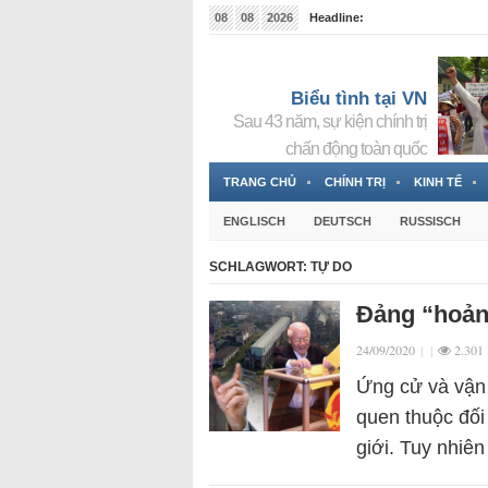
08
08
2026
Headline:
Tin bà Nguyễn Thị Thanh Nhàn đang ẩn náu tại Đức
Biểu tình tại VN
Sau 43 năm, sự kiện chính trị
chấn động toàn quốc
TRANG CHỦ
CHÍNH TRỊ
KINH TẾ
ENGLISCH
DEUTSCH
RUSSISCH
SCHLAGWORT:
TỰ DO
Đảng “hoản
24/09/2020
|
|
2.301
Ứng cử và vận 
quen thuộc đối
giới. Tuy nhiê