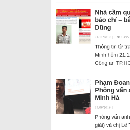
Nhà cầm quy
báo chí – b
Dũng
21/11/2019
|
|
1.495
Thông tin từ t
Minh hôm 21.11
Công an TP.HCM
Phạm Đoan T
Phỏng vấn a
Minh Hà
13/09/2019
|
Phỏng vấn anh
giải) và chị L