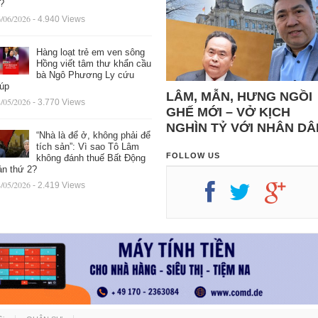
ệ?
/06/2026
- 4.940 Views
Hàng loạt trẻ em ven sông
Hồng viết tâm thư khẩn cầu
bà Ngô Phương Ly cứu
iúp
LÂM, MẪN, HƯNG NGỒI
/05/2026
- 3.770 Views
GHẾ MỚI – VỞ KỊCH
NGHÌN TỶ VỚI NHÂN DÂ
“Nhà là để ở, không phải để
tích sản”: Vì sao Tô Lâm
FOLLOW US
không đánh thuế Bất Động
ản thứ 2?
/05/2026
- 2.419 Views