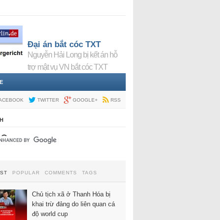
Đại án bắt cóc TXT
Nguyễn Hải Long bị kết án hỗ
trợ mật vụ VN bắt cóc TXT
E
ACEBOOK
TWITTER
GOOGLE+
RSS
H
EST
POPULAR
COMMENTS
TAGS
Chủ tịch xã ở Thanh Hóa bị
khai trừ đảng do liên quan cá
độ world cup