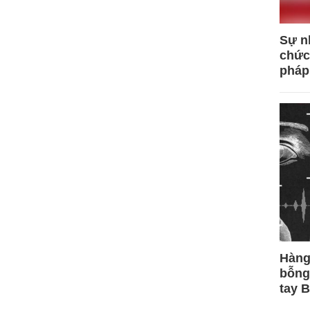
Sự n
chức
pháp
Hàng
bỗng
tay 