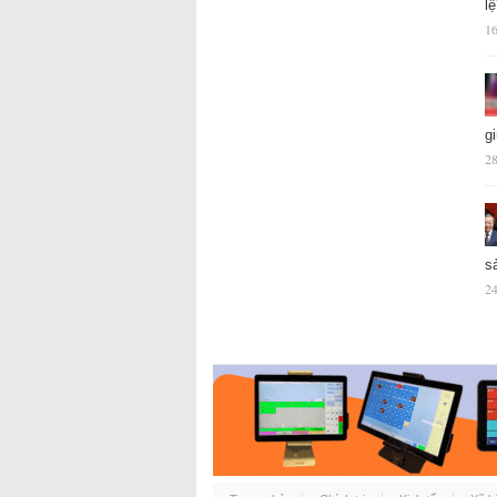
l
16
g
28
s
24