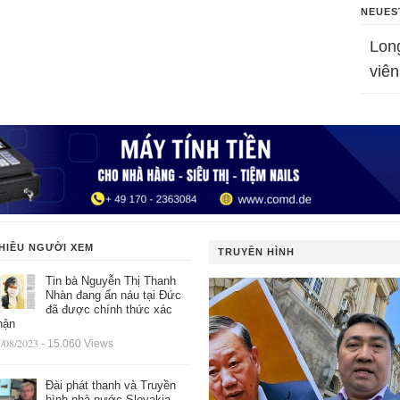
NEUES
Lon
viên
HIỀU NGƯỜI XEM
TRUYỀN HÌNH
Tin bà Nguyễn Thị Thanh
Nhàn đang ẩn náu tại Đức
đã được chính thức xác
hận
/08/2023
- 15.060 Views
Đài phát thanh và Truyền
hình nhà nước Slovakia