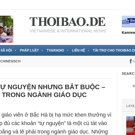
 đã được chính thức xác nhận
3 Jahren ago
XÃ HỘI
PHÁP LUẬT
TV&RADIO
LIÊN HỆ
TÀI TRỢ CHO THOIBAO.D
CHINESISCH
F
SEARC
TỰ NGUYỆN NHƯNG BẮT BUỘC –
Ý TRONG NGÀNH GIÁO DỤC
LAT
 giáo viên ở Bắc Hà bị hạ mức khen thưởng vì
 đủ các khoản “tự nguyện” là một cú tát vào
 bằng và lẽ phải trong ngành giáo dục. Những