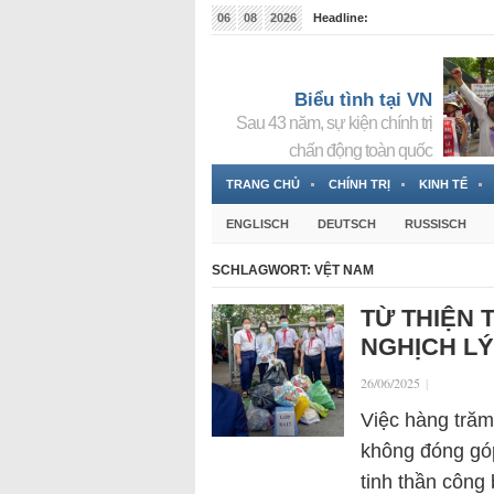
06
08
2026
Headline:
Tin bà Nguyễn Thị Thanh Nhàn đang ẩn náu tại Đức
Biểu tình tại VN
Sau 43 năm, sự kiện chính trị
chấn động toàn quốc
TRANG CHỦ
CHÍNH TRỊ
KINH TẾ
ENGLISCH
DEUTSCH
RUSSISCH
SCHLAGWORT:
VỆT NAM
TỪ THIỆN 
NGHỊCH L
26/06/2025
|
Việc hàng trăm
không đóng góp
tinh thần công