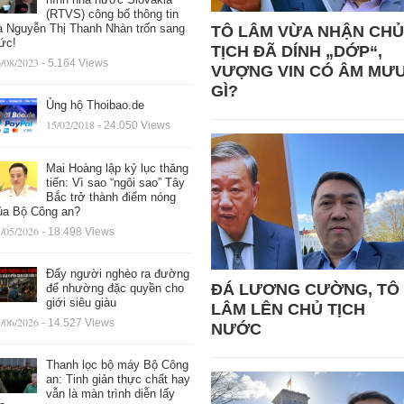
(RTVS) công bố thông tin
à Nguyễn Thị Thanh Nhàn trốn sang
TÔ LÂM VỪA NHẬN CHỦ
ức!
TỊCH ĐÃ DÍNH „DỚP“,
/08/2023
- 5.164 Views
VƯỢNG VIN CÓ ÂM MƯ
GÌ?
Ủng hộ Thoibao.de
15/02/2018
- 24.050 Views
Mai Hoàng lập kỷ lục thăng
tiến: Vì sao “ngôi sao” Tây
Bắc trở thành điểm nóng
ủa Bộ Công an?
/05/2026
- 18.498 Views
Đẩy người nghèo ra đường
ĐÁ LƯƠNG CƯỜNG, TÔ
để nhường đặc quyền cho
giới siêu giàu
LÂM LÊN CHỦ TỊCH
/06/2026
- 14.527 Views
NƯỚC
Thanh lọc bộ máy Bộ Công
an: Tinh giản thực chất hay
vẫn là màn trình diễn lấy