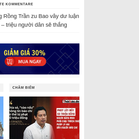
TE KOMMENTARE
g Rồng Trần
zu
Bao vây dư luận
 – triệu người dân sẽ thắng
CHÂM BIẾM