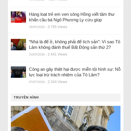
Hàng loạt trẻ em ven sông Hồng viết tâm thư
khẩn cầu bà Ngô Phương Ly cứu giúp
28/05/2026
- 3.795 Views
“Nhà là để ở, không phải để tích sản”: Vì sao Tô
Lâm không đánh thuế Bất Động sản thứ 2?
24/05/2026
- 2.441 Views
Công an gây thiệt hại được miễn tội hình sự: Nỗ
lực loại trừ trách nhiệm của Tô Lâm?
07/07/2026
- 2.344 Views
TRUYỀN HÌNH