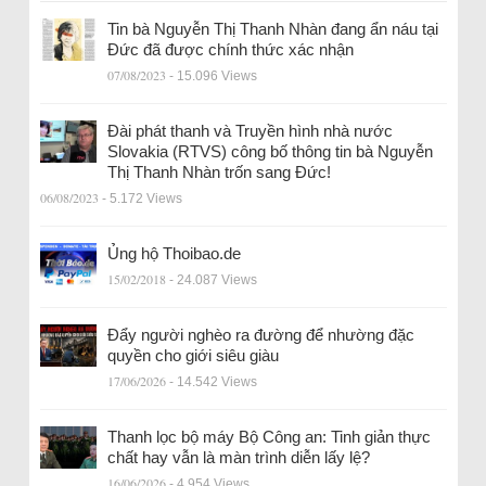
Tin bà Nguyễn Thị Thanh Nhàn đang ẩn náu tại
Đức đã được chính thức xác nhận
07/08/2023
- 15.096 Views
Đài phát thanh và Truyền hình nhà nước
Slovakia (RTVS) công bố thông tin bà Nguyễn
Thị Thanh Nhàn trốn sang Đức!
06/08/2023
- 5.172 Views
Ủng hộ Thoibao.de
15/02/2018
- 24.087 Views
Đẩy người nghèo ra đường để nhường đặc
quyền cho giới siêu giàu
17/06/2026
- 14.542 Views
Thanh lọc bộ máy Bộ Công an: Tinh giản thực
chất hay vẫn là màn trình diễn lấy lệ?
16/06/2026
- 4.954 Views