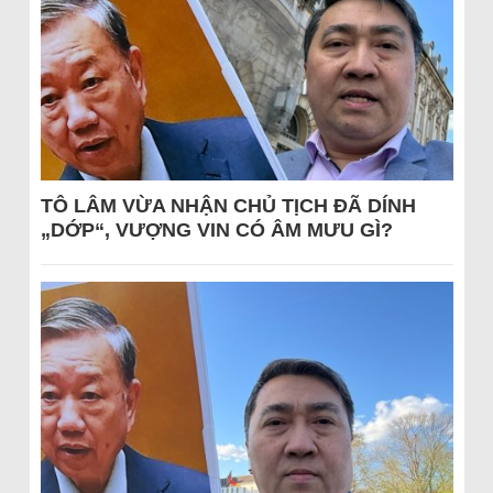
TÔ LÂM VỪA NHẬN CHỦ TỊCH ĐÃ DÍNH
„DỚP“, VƯỢNG VIN CÓ ÂM MƯU GÌ?