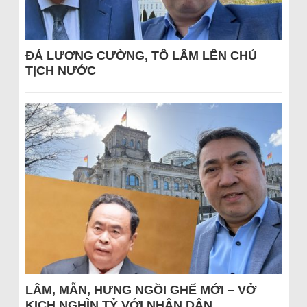
ĐÁ LƯƠNG CƯỜNG, TÔ LÂM LÊN CHỦ
TỊCH NƯỚC
LÂM, MẪN, HƯNG NGỒI GHẾ MỚI – VỞ
KỊCH NGHÌN TỶ VỚI NHÂN DÂN