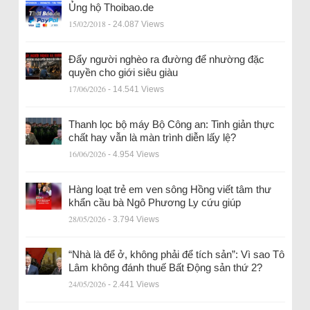
Ủng hộ Thoibao.de
15/02/2018
- 24.087 Views
Đẩy người nghèo ra đường để nhường đặc
quyền cho giới siêu giàu
17/06/2026
- 14.541 Views
Thanh lọc bộ máy Bộ Công an: Tinh giản thực
chất hay vẫn là màn trình diễn lấy lệ?
16/06/2026
- 4.954 Views
Hàng loạt trẻ em ven sông Hồng viết tâm thư
khẩn cầu bà Ngô Phương Ly cứu giúp
28/05/2026
- 3.794 Views
“Nhà là để ở, không phải để tích sản”: Vì sao Tô
Lâm không đánh thuế Bất Động sản thứ 2?
24/05/2026
- 2.441 Views