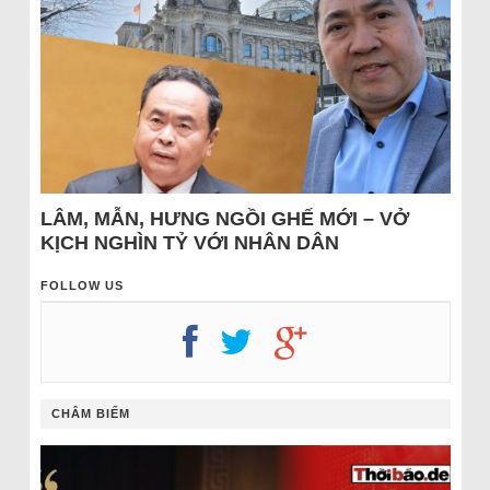
LÂM, MẪN, HƯNG NGỒI GHẾ MỚI – VỞ
KỊCH NGHÌN TỶ VỚI NHÂN DÂN
FOLLOW US
CHÂM BIẾM