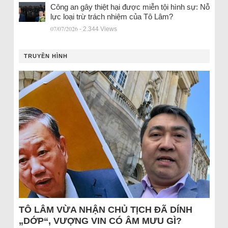
Công an gây thiệt hại được miễn tội hình sự: Nỗ
lực loại trừ trách nhiệm của Tô Lâm?
07/07/2026
- 2.344 Views
TRUYỀN HÌNH
TÔ LÂM VỪA NHẬN CHỦ TỊCH ĐÃ DÍNH
„DỚP“, VƯỢNG VIN CÓ ÂM MƯU GÌ?