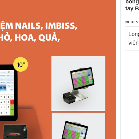
bỗng
tay 
NEUES
Lon
viên