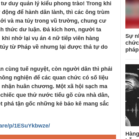
tư duy quản lý kiểu phong trào! Trong khi
động để hành dân lành, thì các ông trùm
iới và ma túy trong vũ trường, chung cư
h thức dư luận. Đả kích hơn, người ta
Sự n
khi nhớ lại vụ án 4 nữ tiếp viên hàng
chức
úy từ Pháp về nhưng lại được thả tự do
pháp
n cùng tuế nguyệt, còn người dân thì phải
ông nghiện để các quan chức có số liệu
à nhận huân chương. Một xã hội sạch ma
chiếc que thử nước tiểu gõ cửa nhà dân,
iệt phá tận gốc những kẻ bảo kê mang sắc
are/p/1ESuYkbwze/
Hàng