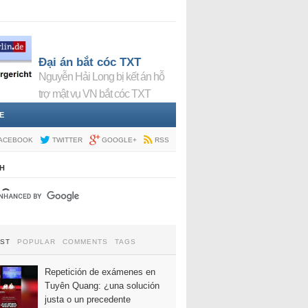
Đại án bắt cóc TXT
Nguyễn Hải Long bị kết án hỗ
trợ mật vụ VN bắt cóc TXT
E
ACEBOOK
TWITTER
GOOGLE+
RSS
H
EST
POPULAR
COMMENTS
TAGS
Repetición de exámenes en
Tuyên Quang: ¿una solución
justa o un precedente