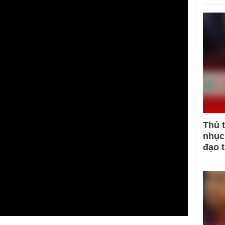
Thủ 
nhục 
đạo 