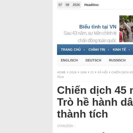
07
08
2026
Headline:
Tin bà Nguyễn Thị Thanh Nhàn đang ẩn náu tại Đức
Biểu tình tại VN
Sau 43 năm, sự kiện chính trị
chấn động toàn quốc
TRANG CHỦ
CHÍNH TRỊ
KINH TẾ
ENGLISCH
DEUTSCH
RUSSISCH
HOME
2026
JUNI
15
XÃ HỘI
CHIẾN DỊCH 4
TÍCH
Chiến dịch 45 
Trò hề hành d
thành tích
15/06/2026
|