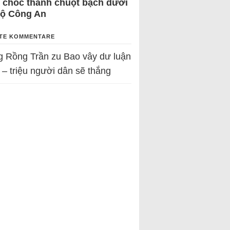
 chốc thành chuột bạch dưới
Bộ Công An
TE KOMMENTARE
g Rồng Trần
zu
Bao vây dư luận
 – triệu người dân sẽ thắng