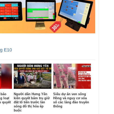
g E10
 báo
Người dân Hưng Yên
Siêu dự án ven sông
g loạt
kiên quyết bám trụ giữ
Hồng và nguy cơ xóa
u quyết
đất tổ tiên trước làn
sổ các làng đào truyền
sóng đô thị hóa ép
thống
buộc