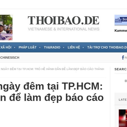
 đã được chính thức xác nhận
3 Jahren ago
XÃ HỘI
PHÁP LUẬT
TV&RADIO
LIÊN HỆ
TÀI TRỢ CHO THOIBAO.D
CHINESISCH
F
5 NGÀY ĐÊM TẠI TP.HCM: TRÒ HỀ HÀNH DÂN ĐỂ LÀM ĐẸP BÁO CÁO THÀNH
SEARC
ngày đêm tại TP.HCM:
ân để làm đẹp báo cáo
LAT