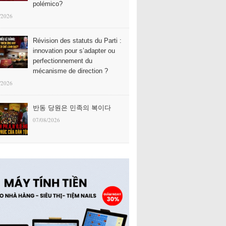
polémico?
/2026
Révision des statuts du Parti :
innovation pour s’adapter ou
perfectionnement du
mécanisme de direction ?
/2026
반동 당원은 민족의 복이다
07/08/2026