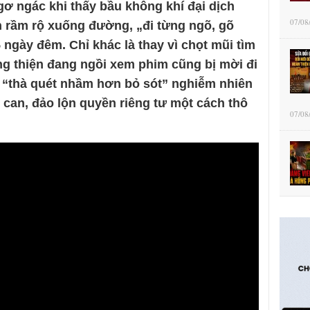
 ngác khi thấy bầu không khí đại dịch
07/08
an rầm rộ xuống đường, „đi từng ngõ, gõ
 ngày đêm. Chỉ khác là thay vì chọt mũi tìm
ng thiện đang ngồi xem phim cũng bị mời đi
 “thà quét nhầm hơn bỏ sót” nghiễm nhiên
 can, đảo lộn quyền riêng tư một cách thô
07/08