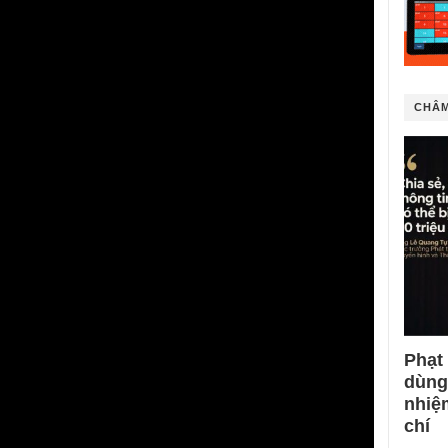
CHÂM
Phạt
dùng
nhiệ
chí