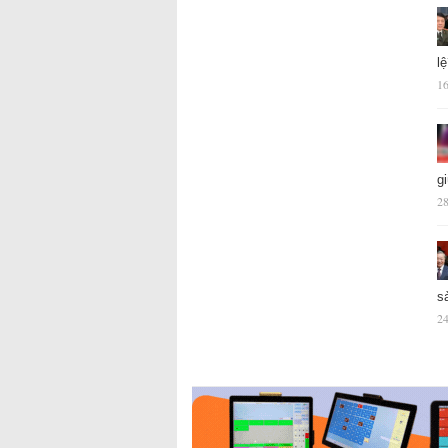
l
16
g
28
s
24