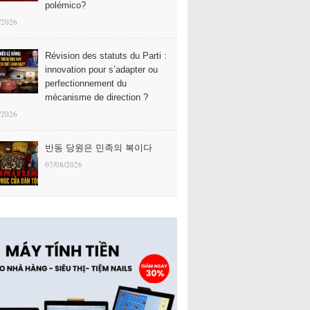
polémico?
/2026
Révision des statuts du Parti :
innovation pour s’adapter ou
perfectionnement du
mécanisme de direction ?
/2026
반동 당원은 민족의 복이다
07/08/2026