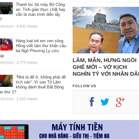
Thanh lọc bộ máy Bộ Công
an: Tinh giản thực chất hay
vẫn là màn trình diễn lấy
ệ?
/06/2026
- 4.942 Views
Hàng loạt trẻ em ven sông
Hồng viết tâm thư khẩn cầu
bà Ngô Phương Ly cứu
iúp
LÂM, MẪN, HƯNG NGỒI
/05/2026
- 3.775 Views
GHẾ MỚI – VỞ KỊCH
NGHÌN TỶ VỚI NHÂN DÂ
“Nhà là để ở, không phải để
tích sản”: Vì sao Tô Lâm
FOLLOW US
không đánh thuế Bất Động
ản thứ 2?
/05/2026
- 2.425 Views