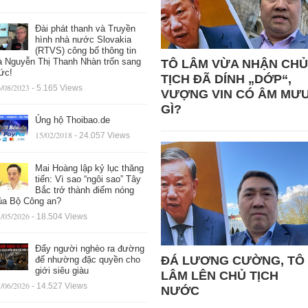
Đài phát thanh và Truyền
hình nhà nước Slovakia
(RTVS) công bố thông tin
à Nguyễn Thị Thanh Nhàn trốn sang
TÔ LÂM VỪA NHẬN CHỦ
ức!
TỊCH ĐÃ DÍNH „DỚP“,
/08/2023
- 5.165 Views
VƯỢNG VIN CÓ ÂM MƯ
GÌ?
Ủng hộ Thoibao.de
15/02/2018
- 24.057 Views
Mai Hoàng lập kỷ lục thăng
tiến: Vì sao “ngôi sao” Tây
Bắc trở thành điểm nóng
ủa Bộ Công an?
/05/2026
- 18.504 Views
Đẩy người nghèo ra đường
ĐÁ LƯƠNG CƯỜNG, TÔ
để nhường đặc quyền cho
giới siêu giàu
LÂM LÊN CHỦ TỊCH
/06/2026
- 14.527 Views
NƯỚC