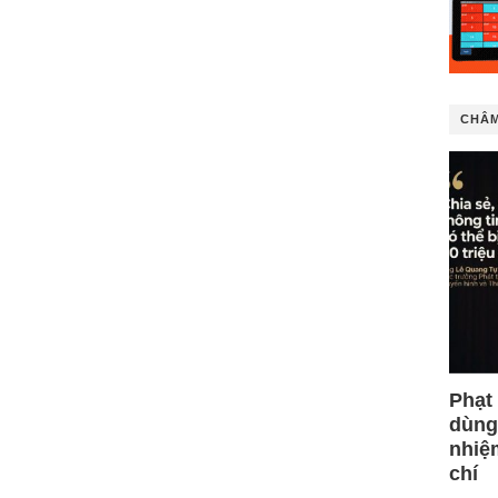
CHÂM
Phạt
dùng
nhiệ
chí