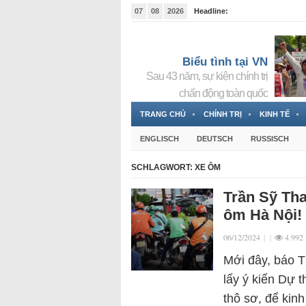
07
08
2026
Headline:
Tin bà Nguyễn Thị Thanh Nhàn đang ẩn náu tại Đức
Biểu tình tại VN
Sau 43 năm, sự kiện chính trị
chấn động toàn quốc
TRANG CHỦ
CHÍNH TRỊ
KINH TẾ
ENGLISCH
DEUTSCH
RUSSISCH
SCHLAGWORT:
XE ÔM
Trần Sỹ Tha
ôm Hà Nội!
06/12/2024
|
|
4.992
Mới đây, báo T
lấy ý kiến Dự 
thô sơ, để kin