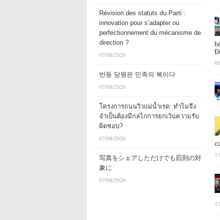
Révision des statuts du Parti :
innovation pour s’adapter ou
perfectionnement du mécanisme de
direction ?
b
Đ
07/08/2026
06
반동 당원은 민족의 복이다
07/08/2026
โครงการถนนวิวแม่น้ำเรด: ทำไมจึง
จำเป็นต้องมีกลไกการยกเว้นความรับ
ผิดชอบ?
07/08/2026
c
11
写真をシェアしただけでも罰則の対
象に
07/08/2026
17