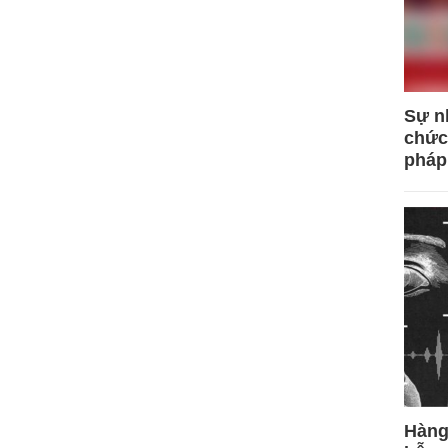
Sự n
chức
pháp
Hàng