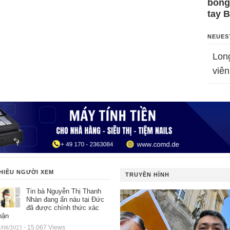
bỗng
tay 
NEUES
Lon
viên
HIỀU NGƯỜI XEM
TRUYỀN HÌNH
Tin bà Nguyễn Thị Thanh
Nhàn đang ẩn náu tại Đức
đã được chính thức xác
hận
/08/2023
- 15.067 Views