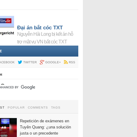
Đại án bắt cóc TXT
Nguyễn Hải Long bị kết án hỗ
trợ mật vụ VN bắt cóc TXT
E
ACEBOOK
TWITTER
GOOGLE+
RSS
H
EST
POPULAR
COMMENTS
TAGS
Repetición de exámenes en
Tuyên Quang: ¿una solución
justa o un precedente