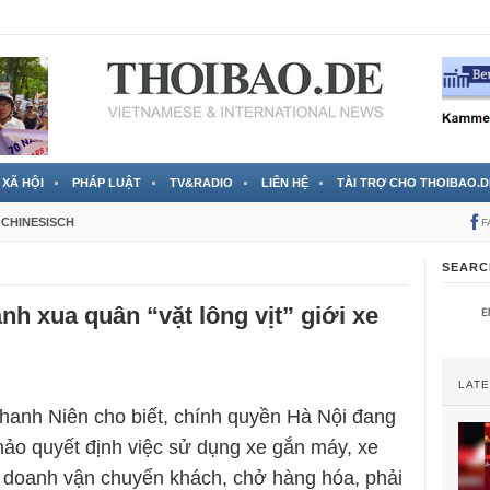
 đã được chính thức xác nhận
3 Jahren ago
XÃ HỘI
PHÁP LUẬT
TV&RADIO
LIÊN HỆ
TÀI TRỢ CHO THOIBAO.D
CHINESISCH
F
SEARC
nh xua quân “vặt lông vịt” giới xe
LAT
hanh Niên cho biết, chính quyền Hà Nội đang
thảo quyết định việc sử dụng xe gắn máy, xe
h doanh vận chuyển khách, chở hàng hóa, phải