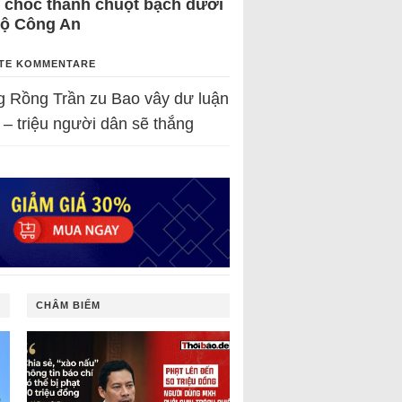
 chốc thành chuột bạch dưới
Bộ Công An
TE KOMMENTARE
g Rồng Trần
zu
Bao vây dư luận
 – triệu người dân sẽ thắng
CHÂM BIẾM