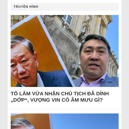
TRUYỀN HÌNH
TÔ LÂM VỪA NHẬN CHỦ TỊCH ĐÃ DÍNH
„DỚP“, VƯỢNG VIN CÓ ÂM MƯU GÌ?