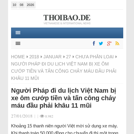
10
08
2026
HOME
2018
JANUAR
27
CHƯA PHÂN LOẠI
NGƯỜI PHÁP ĐI DU LỊCH VIỆT NAM BỊ XE ÔM
CƯỚP TIỀN VÀ TẤN CÔNG CHẢY MÁU ĐẦU PHẢI
KHÂU 11 MŨI
Người Pháp đi du lịch Việt Nam bị
xe ôm cướp tiền và tấn công chảy
máu đầu phải khâu 11 mũi
27/01/2018
|
|
8.982
Khoảng 15 thanh niên người Việt mời sử dụng xe máy.
Khi thanh toán 50.000 đồng cho chuyến đi thì một trong