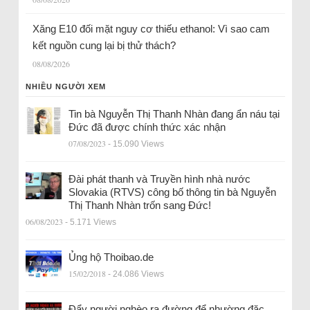
Xăng E10 đối mặt nguy cơ thiếu ethanol: Vì sao cam
kết nguồn cung lại bị thử thách?
08/08/2026
NHIỀU NGƯỜI XEM
Tin bà Nguyễn Thị Thanh Nhàn đang ẩn náu tại
Đức đã được chính thức xác nhận
07/08/2023
- 15.090 Views
Đài phát thanh và Truyền hình nhà nước
Slovakia (RTVS) công bố thông tin bà Nguyễn
Thị Thanh Nhàn trốn sang Đức!
06/08/2023
- 5.171 Views
Ủng hộ Thoibao.de
15/02/2018
- 24.086 Views
Đẩy người nghèo ra đường để nhường đặc