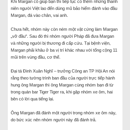
Khi Margan cố giúp bạn thì tiếp tục có thêm những thanh
niên người Việt lao đến dùng mũ bảo hiểm đánh vào đầu
Margan, đá vào chân, vai anh.
Chưa hết, nhóm này còn ném một vật cứng làm Margan
„vỡ đầu“. Sau đó thì nhóm người Pháp đã đưa Margan
và những người bị thương đi cấp cứu. Tại bệnh viện,
Margan phải khâu ở ba vị trí khác nhau với tổng cộng 11
mũi trên vùng đầu, cơ thể.
Đại tá Đinh Xuân Nghĩ – trưởng Công an TP Hội An nói
rằng theo tường trình ban đầu của người trực tiếp hành
hung ông Margan thì ông Margan cùng nhóm bạn đi từ
trong quán bar Tiger Tiger ra, khi gặp nhóm xe ôm, hai
bên có lời qua tiếng lại.
Ông Margan đã đánh một người trong nhóm xe ôm này,
do bức xúc nên nhóm người này đã đánh trả.