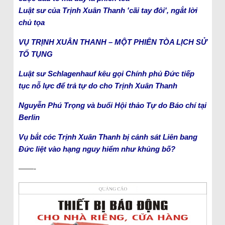
Luật sư của Trịnh Xuân Thanh 'cãi tay đôi', ngắt lời
chủ tọa
VỤ TRỊNH XUÂN THANH – MỘT PHIÊN TÒA LỊCH SỬ
TỐ TỤNG
Luật sư Schlagenhauf kêu gọi Chính phủ Đức tiếp
tục nỗ lực để trả tự do cho Trịnh Xuân Thanh
Nguyễn Phú Trọng và buổi Hội thảo Tự do Báo chí tại
Berlin
Vụ bắt cóc Trịnh Xuân Thanh bị cảnh sát Liên bang
Đức liệt vào hạng nguy hiểm như khủng bố?
——-