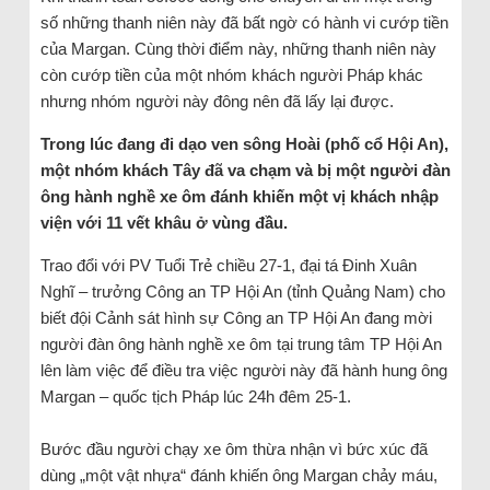
số những thanh niên này đã bất ngờ có hành vi cướp tiền
của Margan. Cùng thời điểm này, những thanh niên này
còn cướp tiền của một nhóm khách người Pháp khác
nhưng nhóm người này đông nên đã lấy lại được.
Trong lúc đang đi dạo ven sông Hoài (phố cổ Hội An),
một nhóm khách Tây đã va chạm và bị một người đàn
ông hành nghề xe ôm đánh khiến một vị khách nhập
viện với 11 vết khâu ở vùng đầu.
Trao đổi với PV Tuổi Trẻ chiều 27-1, đại tá Đinh Xuân
Nghĩ – trưởng Công an TP Hội An (tỉnh Quảng Nam) cho
biết đội Cảnh sát hình sự Công an TP Hội An đang mời
người đàn ông hành nghề xe ôm tại trung tâm TP Hội An
lên làm việc để điều tra việc người này đã hành hung ông
Margan – quốc tịch Pháp lúc 24h đêm 25-1.
Bước đầu người chạy xe ôm thừa nhận vì bức xúc đã
dùng „một vật nhựa“ đánh khiến ông Margan chảy máu,