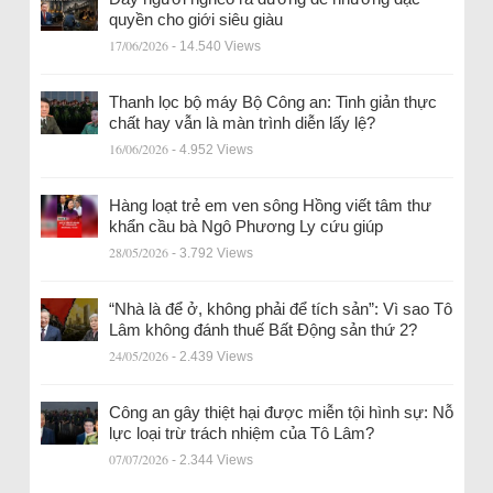
quyền cho giới siêu giàu
17/06/2026
- 14.540 Views
Thanh lọc bộ máy Bộ Công an: Tinh giản thực
chất hay vẫn là màn trình diễn lấy lệ?
16/06/2026
- 4.952 Views
Hàng loạt trẻ em ven sông Hồng viết tâm thư
khẩn cầu bà Ngô Phương Ly cứu giúp
28/05/2026
- 3.792 Views
“Nhà là để ở, không phải để tích sản”: Vì sao Tô
Lâm không đánh thuế Bất Động sản thứ 2?
24/05/2026
- 2.439 Views
Công an gây thiệt hại được miễn tội hình sự: Nỗ
lực loại trừ trách nhiệm của Tô Lâm?
07/07/2026
- 2.344 Views