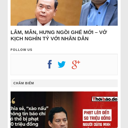
LÂM, MẪN, HƯNG NGỒI GHẾ MỚI – VỞ
KỊCH NGHÌN TỶ VỚI NHÂN DÂN
FOLLOW US
CHÂM BIẾM