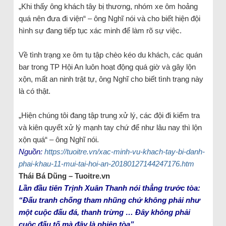
„Khi thấy ông khách tây bị thương, nhóm xe ôm hoảng
quá nên đưa đi viện“ – ông Nghĩ nói và cho biết hiện đội
hình sự đang tiếp tục xác minh để làm rõ sự việc.
Về tình trạng xe ôm tụ tập chèo kéo du khách, các quán
bar trong TP Hội An luôn hoạt động quá giờ và gây lộn
xộn, mất an ninh trật tự, ông Nghĩ cho biết tình trạng này
là có thật.
„Hiện chúng tôi đang tập trung xử lý, các đội đi kiểm tra
và kiên quyết xử lý mạnh tay chứ để như lâu nay thì lộn
xộn quá“ – ông Nghĩ nói.
Nguồn:
https://tuoitre.vn/xac-minh-vu-khach-tay-bi-danh-
phai-khau-11-mui-tai-hoi-an-20180127144247176.htm
Thái Bá Dũng – Tuoitre.vn
Lần đầu tiên Trịnh Xuân Thanh nói thẳng trước tòa:
“Đấu tranh chống tham nhũng chứ không phải như
một cuộc đấu đá, thanh trừng … Đây không phải
cuộc đấu tố mà đây là phiên tòa”