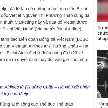
etjet đã từ lâu có những màn trình diễn Bikini
m đốc Vietjet Nguyễn Thị Phương Thảo cũng đã
n thuật Marketing này và qua đó Vietjet được
Sự n
ikini Việt Nam” (Vietnam’s Bikini Airline).
chức
pháp
ao lãnh đạo Liên đoàn Bóng đá Việt Nam (LĐBĐ
vé của Vietnam Airlines từ (Thường Châu – Hà
m’s Bikini Airline” chở đoàn bóng đá U23 về
 đã ra quyết định thay đổi vào giờ chót như
m Airlines từ (Thường Châu – Hà Nội) để nhận
ài trợ của Vietjet
Hàng
những ai ở Tổng cục Thể dục Thể thao