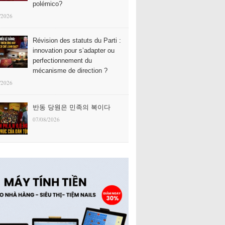
polémico?
/2026
Révision des statuts du Parti :
innovation pour s’adapter ou
perfectionnement du
mécanisme de direction ?
/2026
반동 당원은 민족의 복이다
07/08/2026