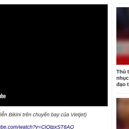
Thủ 
nhục 
đạo 
iễn Bikini trên chuyến bay của Vietjet)
tube.com/watch?v=CiQtpxST6AQ