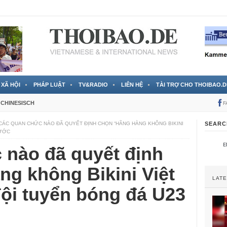
 đã được chính thức xác nhận
3 Jahren ago
XÃ HỘI
PHÁP LUẬT
TV&RADIO
LIÊN HỆ
TÀI TRỢ CHO THOIBAO.D
CHINESISCH
F
CÁC QUAN CHỨC NÀO ĐÃ QUYẾT ĐỊNH CHỌN “HÃNG HÀNG KHÔNG BIKINI
SEARC
NƯỚC
 nào đã quyết định
g không Bikini Việt
LAT
ội tuyển bóng đá U23