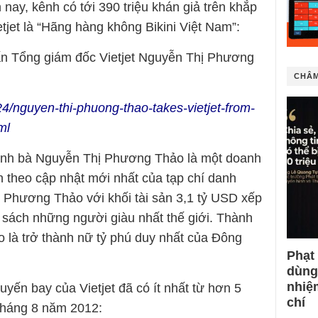
nay, kênh có tới 390 triệu khán giả trên khắp
etjet là “Hãng hàng không Bikini Việt Nam”:
n Tổng giám đốc Vietjet Nguyễn Thị Phương
CHÂM
4/nguyen-thi-phuong-thao-takes-vietjet-from-
ml
anh bà Nguyễn Thị Phương Thảo là một doanh
n theo cập nhật mới nhất của tạp chí danh
ị Phương Thảo với khối tài sản 3,1 tỷ USD xếp
h sách những người giàu nhất thế giới. Thành
o là trở thành nữ tỷ phú duy nhất của Đông
Phạt
dùng
nhiệ
huyến bay của Vietjet đã có ít nhất từ hơn 5
chí
 tháng 8 năm 2012: