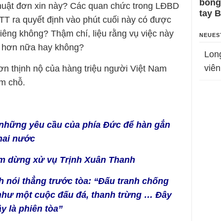
bỗng
huật đơn xin này? Các quan chức trong LĐBD
tay 
T ra quyết định vào phút cuối này có được
” riêng không? Thậm chí, liệu rằng vụ việc này
NEUES
o hơn nữa hay không?
Lon
viên
n thịnh nộ của hàng triệu người Việt Nam
ầm chỗ.
những yêu cầu của phía Đức để hàn gắn
hai nước
ạm dừng xử vụ Trịnh Xuân Thanh
h nói thẳng trước tòa: “Đấu tranh chống
hư một cuộc đấu đá, thanh trừng … Đây
y là phiên tòa”