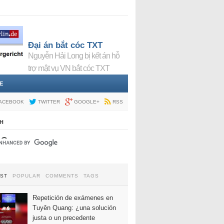
Đại án bắt cóc TXT
Nguyễn Hải Long bị kết án hỗ
trợ mật vụ VN bắt cóc TXT
E
ACEBOOK
TWITTER
GOOGLE+
RSS
H
EST
POPULAR
COMMENTS
TAGS
Repetición de exámenes en
Tuyên Quang: ¿una solución
justa o un precedente