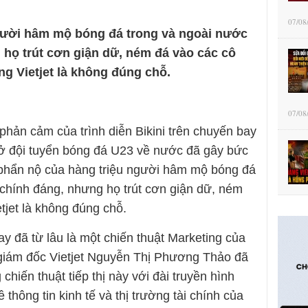
07/08
gười hâm mộ bóng đá trong và ngoài nước
 họ trút cơn giận dữ, ném đá vào các cô
g Vietjet là không đúng chỗ.
07/08
ản cảm của trình diễn Bikini trên chuyến bay
hở đội tuyển bóng đá U23 về nước đã gây bức
 phẩn nộ của hàng triệu người hâm mộ bóng đá
 chính đáng, nhưng họ trút cơn giận dữ, ném
tjet là không đúng chỗ.
ay đã từ lâu là một chiến thuật Marketing của
 giám đốc Vietjet Nguyễn Thị Phương Thảo đã
chiến thuật tiếp thị này với đài truyền hình
ông tin kinh tế và thị trường tài chính của