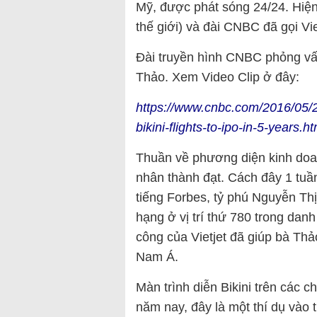
Mỹ, được phát sóng 24/24. Hiện 
thế giới) và đài CNBC đã gọi Vi
Đài truyền hình CNBC phỏng vấ
Thảo. Xem Video Clip ở đây:
https://www.cnbc.com/2016/05/2
bikini-flights-to-ipo-in-5-years.ht
Thuần về phương diện kinh do
nhân thành đạt. Cách đây 1 tuầ
tiếng Forbes, tỷ phú Nguyễn Th
hạng ở vị trí thứ 780 trong dan
công của Vietjet đã giúp bà Thả
Nam Á.
Màn trình diễn Bikini trên các c
năm nay, đây là một thí dụ vào