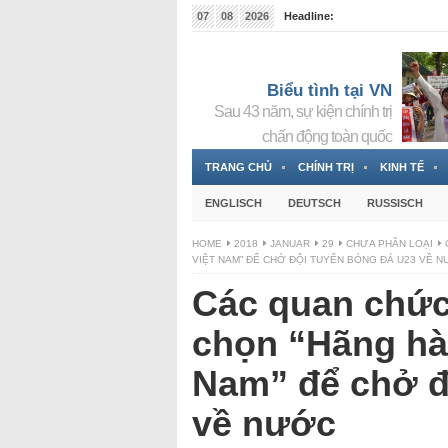
07
08
2026
Headline:
Tin bà Nguyễn Thị Thanh Nhàn đang ẩn náu tại Đức
Biểu tình tại VN
Sau 43 năm, sự kiện chính trị
chấn động toàn quốc
TRANG CHỦ
CHÍNH TRỊ
KINH TẾ
ENGLISCH
DEUTSCH
RUSSISCH
HOME
2018
JANUAR
29
CHƯA PHÂN LOẠI
VIỆT NAM” ĐỂ CHỞ ĐỘI TUYỂN BÓNG ĐÁ U23 VỀ 
Các quan chức
chọn “Hãng hàn
Nam” để chở đ
về nước