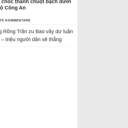
 chốc thành chuột bạch dưới
Bộ Công An
TE KOMMENTARE
g Rồng Trần
zu
Bao vây dư luận
 – triệu người dân sẽ thắng