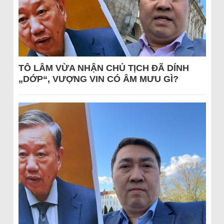
TÔ LÂM VỪA NHẬN CHỦ TỊCH ĐÃ DÍNH
„DỚP“, VƯỢNG VIN CÓ ÂM MƯU GÌ?