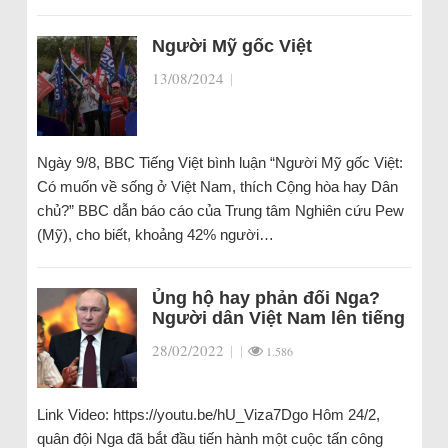
Người Mỹ gốc Việt
13/08/2024
|
Ngày 9/8, BBC Tiếng Việt bình luận “Người Mỹ gốc Việt:
Có muốn về sống ở Việt Nam, thích Cộng hòa hay Dân
chủ?” BBC dẫn báo cáo của Trung tâm Nghiên cứu Pew
(Mỹ), cho biết, khoảng 42% người…
Ủng hộ hay phản đối Nga?
Người dân Việt Nam lên tiếng
28/02/2022
|
|
1.586
Link Video: https://youtu.be/hU_Viza7Dgo Hôm 24/2,
quân đội Nga đã bắt đầu tiến hành một cuộc tấn công