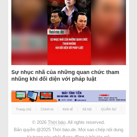
Sự nhục nhã của những quan chức tham
nhũng khi đối diện với pháp luật
Trang chủ
Chính trị
Kinh tế
Xã hội
QUÂN SỰ
© 2026
Thời báo
. All rights reserved.
Bản quyền @2025 Thời báo.de. Mọi sao chép nội dung
từ trang này phải được đồng ý bởi tác giả