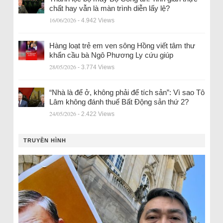
chất hay vẫn là màn trình diễn lấy lệ?
16/06/2026
- 4.942 Views
Hàng loạt trẻ em ven sông Hồng viết tâm thư
khẩn cầu bà Ngô Phương Ly cứu giúp
28/05/2026
- 3.774 Views
“Nhà là để ở, không phải để tích sản”: Vì sao Tô
Lâm không đánh thuế Bất Động sản thứ 2?
24/05/2026
- 2.422 Views
TRUYỀN HÌNH