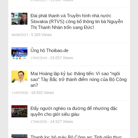
- 15.067 Views
Đài phát thanh và Truyền hình nhà nước
Slovakia (RTVS) công bố thông tin bà Nguyễn
Thị Thanh Nhàn trốn sang Đức!
06/08/2023
- 5.165 Views
Ủng hộ Thoibao.de
15/02/2018
- 24.057 Views
Mai Hoàng lập kỷ lục thăng tiến: Vì sao “ngôi
sao” Tây Bắc trở thành điểm nóng của Bộ Công
an?
11/05/2026
- 18.502 Views
Đẩy người nghèo ra đường để nhường đặc
quyền cho giới siêu giàu
17/06/2026
- 14.527 Views
Thanh lọc bộ máy Bộ Công an: Tinh giản thực