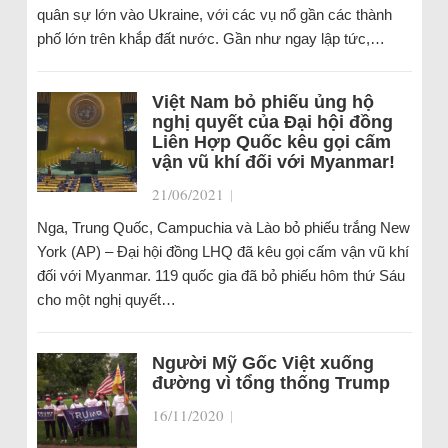
quân sự lớn vào Ukraine, với các vụ nổ gần các thành
phố lớn trên khắp đất nước. Gần như ngay lập tức,…
Việt Nam bỏ phiếu ủng hộ
nghị quyết của Đại hội đồng
Liên Hợp Quốc kêu gọi cấm
vận vũ khí đối với Myanmar!
21/06/2021
|
Nga, Trung Quốc, Campuchia và Lào bỏ phiếu trắng New
York (AP) – Đại hội đồng LHQ đã kêu gọi cấm vận vũ khí
đối với Myanmar. 119 quốc gia đã bỏ phiếu hôm thứ Sáu
cho một nghị quyết…
Người Mỹ Gốc Việt xuống
đường vì tổng thống Trump
16/11/2020
|