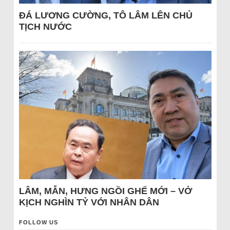
ĐÁ LƯƠNG CƯỜNG, TÔ LÂM LÊN CHỦ
TỊCH NƯỚC
LÂM, MẪN, HƯNG NGỒI GHẾ MỚI – VỞ
KỊCH NGHÌN TỶ VỚI NHÂN DÂN
FOLLOW US