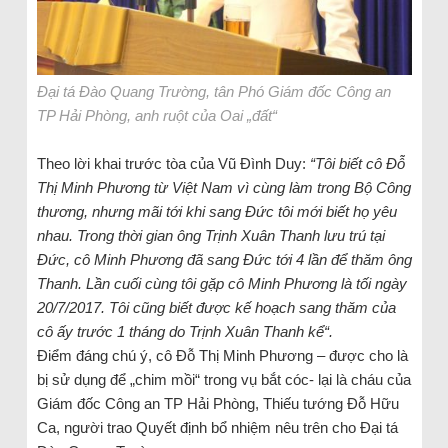
Đại tá Đào Quang Trường, tân Phó Giám đốc Công an
TP Hải Phòng, anh ruột của Oai „đất“
Theo lời khai trước tòa của Vũ Đình Duy:
“
Tôi biết cô Đỗ
Thị Minh Phương từ Việt Nam vì cùng làm trong Bộ Công
thương, nhưng mãi tới khi sang Đức tôi mới biết họ yêu
nhau. Trong thời gian ông Trịnh Xuân Thanh lưu trú tại
Đức, cô Minh Phương đã sang Đức tới 4 lần để thăm ông
Thanh
.
Lần cuối cùng tôi gặp cô Minh Phương là tối ngày
20/7/2017. Tôi cũng biết được kế hoạch sang thăm của
cô ấy trước 1 tháng do Trịnh Xuân Thanh kể
“.
Điểm đáng chú ý, cô Đỗ Thị Minh Phương – được cho là
bị sử dụng để „chim mồi“ trong vụ bắt cóc- lại là cháu của
Giám đốc Công an TP Hải Phòng, Thiếu tướng Đỗ Hữu
Ca, người trao Quyết định bổ nhiệm nêu trên cho Đại tá