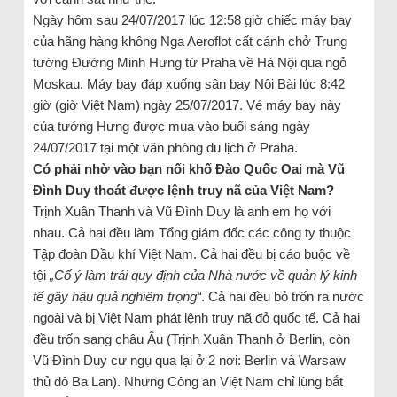
Ngày hôm sau 24/07/2017 lúc 12:58 giờ chiếc máy bay
của hãng hàng không Nga Aeroflot cất cánh chở Trung
tướng Đường Minh Hưng từ Praha về Hà Nội qua ngỏ
Moskau. Máy bay đáp xuống sân bay Nội Bài lúc 8:42
giờ (giờ Việt Nam) ngày 25/07/2017. Vé máy bay này
của tướng Hưng được mua vào buổi sáng ngày
24/07/2017 tại một văn phòng du lịch ở Praha.
Có phải nhờ vào bạn nối khố Đào Quốc Oai mà Vũ
Đình Duy thoát được lệnh truy nã của Việt Nam?
Trịnh Xuân Thanh và Vũ Đình Duy là anh em họ với
nhau. Cả hai đều làm Tổng giám đốc các công ty thuộc
Tập đoàn Dầu khí Việt Nam. Cả hai đều bị cáo buộc về
tội
„
Cố ý làm trái quy định của Nhà nước về quản lý kinh
tế gây hậu quả nghiêm trọng
“
. Cả hai đều bỏ trốn ra nước
ngoài và bị Việt Nam phát lệnh truy nã đỏ quốc tế. Cả hai
đều trốn sang châu Âu (Trịnh Xuân Thanh ở Berlin, còn
Vũ Đình Duy cư ngụ qua lại ở 2 nơi: Berlin và Warsaw
thủ đô Ba Lan). Nhưng Công an Việt Nam chỉ lùng bắt