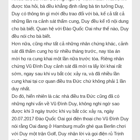
được tòa hỏi, bà đều khẳng định rằng bà tin tưởng Duy,
Duy có thông tin gì mới đều trao đổi với bà, kể cả tất cả
những lần ra cảnh sát thẩm cung, Duy đều kể rõ nội dung
cho bà biết. Quan hệ với Đào Quốc Oai như thế nào, Duy
đều nói cho bà biết.
Hơn nữa, cũng như tất cả những nhân chứng khác, cảnh
sát đã thẩm cung họ từ nhiều tháng trước, nay tòa án
mời họ ra cung khai một lần nữa trước tòa. Riêng nhân
chứng Vũ Đình Duy cảnh sát đã mời ra lấy lời khai rất
sớm, ngay sau khi vụ bắt cóc xảy ra, và đã nhiều lần
cung khai tại cơ quan điều tra Đức chứ không phải 1 lần
duy nhất.
Do đó, hiển nhiên là các nhà điều tra Đức cũng đã có
những nghi vấn về Vũ Đình Duy, không nghi ngờ sao
được khi 3 ngày trước khi vụ bắt cóc xảy ra, ngày
20.07.2017 Đào Quốc Oai gọi điện thoại cho Vũ Đình Duy
nói rằng Oai đang ở Hamburg muốn ghé qua Berlin chơi
với Duy một trận Golf, Duy nhận lời và gọi điện rủ Trịnh