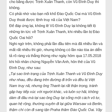
cho bằng được Trịnh Xuân Thanh, còn Vũ Đình Duy thì
không.
Có phải nhờ vào bạn nối khố Đào Quốc Oai mà Vũ Đình
Duy thoát được lệnh truy nã của Việt Nam?
Để đáp ứng lại, không lẽ Vũ Đình Duy lại không tiết lộ
những tin tức về Trịnh Xuân Thanh, khi nhiều lần bị Đào
Quốc Oai hỏi?
Nghi ngờ trên, không phải lần đầu tiên mà đã nhiều lần và
mất rất nhiều thì giờ, nhưng không có lần nào tòa án diễn
tả rõ ràng và thẳng thừng như ngày hôm qua 17.05.2018
khi hỏi nhân chứng Nguyễn Vân Anh, hôn thê của Vũ
Đình Duy, như sau:
„Tại sao tình trạng của Trịnh Xuân Thanh và Vũ Đình Duy
như nhau, đều đang trên đường đi trốn và đều bị Việt
Nam truy nã, nhưng ông Thanh lại rất thận trọng, tránh
gặp hay tiếp xúc với người khác, và luôn sợ hãi, không
dám đi đâu mà tại sao ông Duy lại sống một cách vô tư,
quan hệ rộng, thường xuyên đi lại giữa Warsaw và Berlin,
thậm chí còn đi sang tận Praha thăm Đào Quốc Oai. Vậy