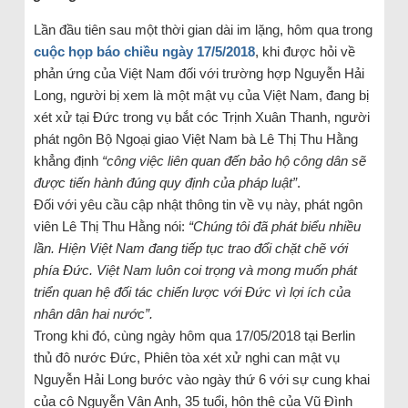
Lần đầu tiên sau một thời gian dài im lặng, hôm qua trong
cuộc họp báo chiều ngày 17/5/2018
, khi được hỏi về
phản ứng của Việt Nam đối với trường hợp Nguyễn Hải
Long, người bị xem là một mật vụ của Việt Nam, đang bị
xét xử tại Đức trong vụ bắt cóc Trịnh Xuân Thanh, người
phát ngôn Bộ Ngoại giao Việt Nam bà Lê Thị Thu Hằng
khẳng định
“
công việc liên quan đến bảo hộ công dân sẽ
được tiến hành đúng quy định của pháp luật
”
.
Đối với yêu cầu cập nhật thông tin về vụ này, phát ngôn
viên Lê Thị Thu Hằng nói:
“
Chúng tôi đã phát biểu nhiều
lần. Hiện Việt Nam đang tiếp tục trao đổi chặt chẽ với
phía Đức. Việt Nam luôn coi trọng và mong muốn phát
triển quan hệ đối tác chiến lược với Đức vì lợi ích của
nhân dân hai nước
”.
Trong khi đó, cùng ngày hôm qua 17/05/2018 tại Berlin
thủ đô nước Đức, Phiên tòa xét xử nghi can mật vụ
Nguyễn Hải Long bước vào ngày thứ 6 với sự cung khai
của cô Nguyễn Vân Anh, 35 tuổi, hôn thê của Vũ Đình