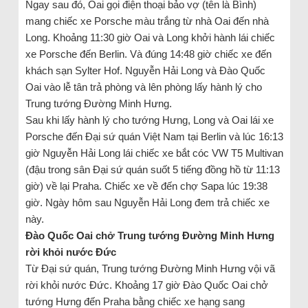
Ngay sau đó, Oai gọi điện thoại bảo vợ (tên là Bình)
mang chiếc xe Porsche màu trắng từ nhà Oai đến nhà
Long. Khoảng 11:30 giờ Oai và Long khởi hành lái chiếc
xe Porsche đến Berlin. Và đúng 14:48 giờ chiếc xe đến
khách sạn Sylter Hof. Nguyễn Hải Long và Đào Quốc
Oai vào lễ tân trả phòng và lên phòng lấy hành lý cho
Trung tướng Đường Minh Hưng.
Sau khi lấy hành lý cho tướng Hưng, Long và Oai lái xe
Porsche đến Đại sứ quán Việt Nam tại Berlin và lúc 16:13
giờ Nguyễn Hải Long lái chiếc xe bắt cóc VW T5 Multivan
(đậu trong sân Đại sứ quán suốt 5 tiếng đồng hồ từ 11:13
giờ) về lại Praha. Chiếc xe về đến chợ Sapa lúc 19:38
giờ. Ngày hôm sau Nguyễn Hải Long đem trả chiếc xe
này.
Đào Quốc Oai chở Trung tướng Đường Minh Hưng
rời khỏi nước Đức
Từ Đại sứ quán, Trung tướng Đường Minh Hưng vội vã
rời khỏi nước Đức. Khoảng 17 giờ Đào Quốc Oai chở
tướng Hưng đến Praha bằng chiếc xe hạng sang