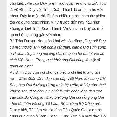
cho biết: „
Mẹ của Duy là em ruột của mẹ chồng tôi
“. Tức
là Vũ Đình Duy với Trịnh Xuân Thanh là anh em họ với
nhau. Đây là một chi tiết làm nhiều người tham dự phiên
tòa vô cùng ngạc nhiên, vì từ trước đến nay hầu như
không ai biết Trịnh Xuân Thanh Và Vũ Đình Duy có mối
quan hệ họ hàng gần với nhau.
Bà Trần Dương Nga còn khai với tòa rằng:
„
Duy nói Duy
có một người anh kết nghĩa rất thân, hiện đang sinh sống
ở Praha. Duy cũng nói ông Oai có quan hệ rất tốt với an
ninh Việt Nam. Trong quá khứ ông Oai cũng là một sĩ
quan an ninh
“.
Vũ Đình Duy còn nói cho tòa biết rõ chi tiết tường tận
hơn:
„
Các đoàn lãnh đạo cao cấp Việt Nam khi sang CH
Séc, ông Oai thường đứng ra lo hậu cần, thí dụ như thuê
khách sạn, đưa đón v.v. nhất là các đoàn lãnh đạo cao
cấp của Bộ Công an. Đặc biệt ông Oai nói rằng ông Oai
chơi rất thân với ông Tô Lâm, Bộ trưởng Bộ Công an
“.
Được biết, Tô Lâm và gia đình Đào Quốc Oai là người
cùng quê quán ở Văn Giang, Hưng Yên. Và mới đây, Bộ