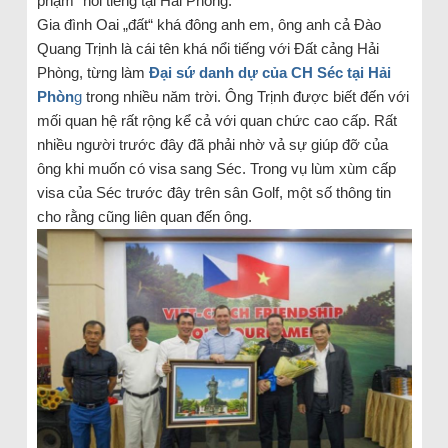
phạm“ nổi tiếng tại Hải Phòng.
Gia đình Oai „đất“ khá đông anh em, ông anh cả Đào
Quang Trịnh là cái tên khá nổi tiếng với Đất cảng Hải
Phòng, từng làm
Đại sứ danh dự của CH Séc tại Hải
Phòn
g
trong nhiều năm trời. Ông Trịnh được biết đến với
mối quan hệ rất rộng kể cả với quan chức cao cấp. Rất
nhiều người trước đây đã phải nhờ vả sự giúp đỡ của
ông khi muốn có visa sang Séc. Trong vụ lùm xùm cấp
visa của Séc trước đây trên sân Golf, một số thông tin
cho rằng cũng liên quan đến ông.