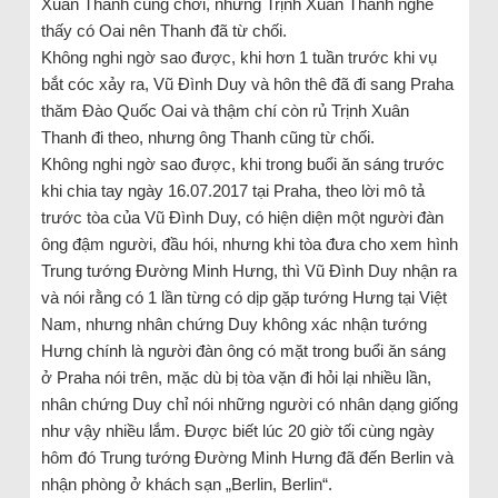
Xuân Thanh cùng chơi, nhưng Trịnh Xuân Thanh nghe
thấy có Oai nên Thanh đã từ chối.
Không nghi ngờ sao được, khi hơn 1 tuần trước khi vụ
bắt cóc xảy ra, Vũ Đình Duy và hôn thê đã đi sang Praha
thăm Đào Quốc Oai và thậm chí còn rủ Trịnh Xuân
Thanh đi theo, nhưng ông Thanh cũng từ chối.
Không nghi ngờ sao được, khi trong buổi ăn sáng trước
khi chia tay ngày 16.07.2017 tại Praha, theo lời mô tả
trước tòa của Vũ Đình Duy, có hiện diện một người đàn
ông đậm người, đầu hói, nhưng khi tòa đưa cho xem hình
Trung tướng Đường Minh Hưng, thì Vũ Đình Duy nhận ra
và nói rằng có 1 lần từng có dịp gặp tướng Hưng tại Việt
Nam, nhưng nhân chứng Duy không xác nhận tướng
Hưng chính là người đàn ông có mặt trong buổi ăn sáng
ở Praha nói trên, mặc dù bị tòa vặn đi hỏi lại nhiều lần,
nhân chứng Duy chỉ nói những người có nhân dạng giống
như vậy nhiều lắm. Được biết lúc 20 giờ tối cùng ngày
hôm đó Trung tướng Đường Minh Hưng đã đến Berlin và
nhận phòng ở khách sạn „Berlin, Berlin“.