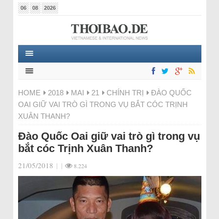
06
08
2026
HOME
2018
MAI
21
CHÍNH TRỊ
ĐÀO QUỐC
OAI GIỮ VAI TRÒ GÌ TRONG VỤ BẮT CÓC TRỊNH
XUÂN THANH?
Đào Quốc Oai giữ vai trò gì trong vụ
bắt cóc Trịnh Xuân Thanh?
21/05/2018
|
|
8.224