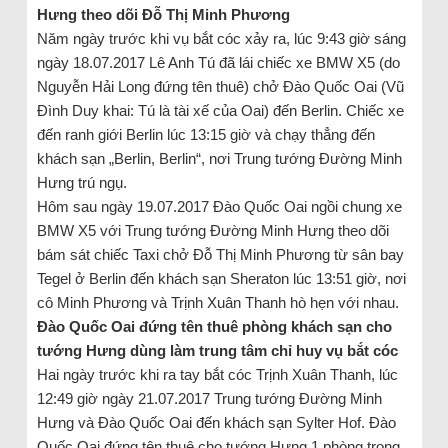
Hưng theo dõi Đỗ Thị Minh Phương
Năm ngày trước khi vụ bắt cóc xảy ra, lúc 9:43 giờ sáng
ngày 18.07.2017 Lê Anh Tú đã lái chiếc xe BMW X5 (do
Nguyễn Hải Long đứng tên thuê) chở Đào Quốc Oai (Vũ
Đình Duy khai: Tú là tài xế của Oai) đến Berlin. Chiếc xe
đến ranh giới Berlin lúc 13:15 giờ và chạy thẳng đến
khách sạn „Berlin, Berlin“, nơi Trung tướng Đường Minh
Hưng trú ngụ.
Hôm sau ngày 19.07.2017 Đào Quốc Oai ngồi chung xe
BMW X5 với Trung tướng Đường Minh Hưng theo dõi
bám sát chiếc Taxi chở Đỗ Thị Minh Phương từ sân bay
Tegel ở Berlin đến khách sạn Sheraton lúc 13:51 giờ, nơi
cô Minh Phương và Trịnh Xuân Thanh hò hẹn với nhau.
Đào Quốc Oai đứng tên thuê phòng khách sạn cho
tướng Hưng dùng làm trung tâm chỉ huy vụ bắt cóc
Hai ngày trước khi ra tay bắt cóc Trịnh Xuân Thanh, lúc
12:49 giờ ngày 21.07.2017 Trung tướng Đường Minh
Hưng và Đào Quốc Oai đến khách sạn Sylter Hof. Đào
Quốc Oai đứng tên thuê cho tướng Hưng 1 phòng trong