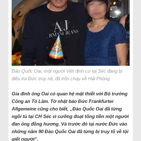
Đào Quốc Oai, một người Việt định cư tại Séc đang bị
điều tra Đức truy nã, đã trốn chạy về Hải Phòng.
Gia đình ông Oai có quan hệ mật thiết với Bộ trưởng
Công an Tô Lâm. Tờ nhật báo Đức Frankfurter
Allgemeine cũng cho biết, „Đào Quốc Oai đã từng
ngồi tù tại CH Séc vì cưỡng đoạt tống tiền một người
đàn ông đồng hương.
Và trước đó tại nước Đức vào
những năm 90 Đào Quốc Oai đã từng bị truy tố về tội
giết người“.