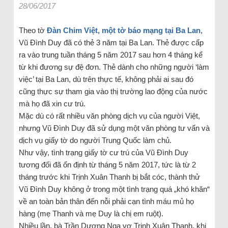
28/06/2017
Theo tờ
Đàn Chim Việt, một tờ báo mạng tại Ba Lan
,
Vũ Đình Duy đã có thẻ 3 năm tại Ba Lan. Thẻ được cấp
ra vào trung tuần tháng 5 năm 2017 sau hơn 4 tháng kể
từ khi đương sự đệ đơn. Thẻ dành cho những người ‘
làm
việc
’ tại Ba Lan, dù trên thực tế, không phải ai sau đó
cũng thực sự tham gia vào thị trường lao động của nước
mà họ đã xin cư trú.
Mặc dù có rất nhiều văn phòng dịch vụ của người Việt,
nhưng Vũ Đình Duy đã sử dụng một văn phòng tư vấn và
dịch vụ giấy tờ do người Trung Quốc làm chủ.
Như vậy, tình trạng giấy tờ cư trú của Vũ Đình Duy
tương đối đã ổn định từ tháng 5 năm 2017, tức là từ 2
tháng trước khi Trịnh Xuân Thanh bị bắt cóc, thành thử
Vũ Đình Duy không ở trong một tình trạng quá „khó khăn“
về an toàn bản thân đến nỗi phải cạn tình máu mủ họ
hàng (mẹ Thanh và mẹ Duy là chị em ruột).
Nhiều lần, bà Trần Dương Nga vợ Trịnh Xuân Thanh, khi