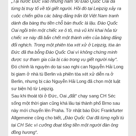
„
Tại nước Đức vào những năm 90 Đào Quốc Oai đã
từng bị truy tố về tội giết người. Hồi đó tại Leipzig xảy ra
cuộc chiến giữa các băng đảng trấn lột Việt Nam tranh
dành địa bàng thu tiền chỗ bán thuốc lá lậu. Đào Quốc
Oai ngồi trên một chiếc xe ô tô, mà vũ khí khai hỏa từ
chiếc xe này đã bắn chết một thành viên của băng đảng
đối nghịch. Trong một phiên tòa xét xử ở Leipzig, tòa án
Đức đã tha bỗng Đào Quốc Oai vì không chứng minh
được sự tham gia của bị cáo trong vụ giết người này
“.
Đó chính là nguyên do tại sao nghi can Nguyễn Hải Long
bị giam ở nhà tù Berlin và phiên tòa xét xử diễn ra ở
Berlin, nhưng bị cáo Nguyễn Hải Long đã chọn một luật
sư biện hộ từ Leipzig.
Sau khi thoát tội ở Đức, Oai „đất“ chạy sang CH Séc
sống một thời gian cũng khá lâu tại thành phố Brno sau
này mới chuyển lên Praha. Tờ nhật báo Đức Frankfurter
Allgemeine cũng cho biết,
„
Đào Quốc Oai đã từng ngồi tù
tại CH Séc vì cưỡng đoạt tống tiền một người đàn ông
đồng hương
“.