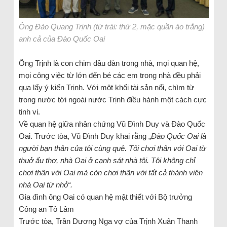
Ông Đào Quang Trịnh (từ trái: thứ 2, mặc quần áo trắng)
anh cả của Đào Quốc Oai
Ông Trịnh là con chim đầu đàn trong nhà, mọi quan hệ,
mọi công việc từ lớn đến bé các em trong nhà đều phải
qua lấy ý kiến Trịnh. Với một khối tài sản nổi, chìm từ
trong nước tới ngoài nước Trịnh điều hành một cách cực
tinh vi.
Về quan hệ giữa nhân chứng Vũ Đình Duy và Đào Quốc
Oai. Trước tòa, Vũ Đình Duy khai rằng „
Đào Quốc Oai là
người bạn thân của tôi cùng quê. Tôi chơi thân với Oai từ
thuở ấu thơ, nhà Oai ở cạnh sát nhà tôi. Tôi không chỉ
chơi thân với Oai mà còn chơi thân với tất cả thành viên
nhà Oai từ nhỏ
“.
Gia đình ông Oai có quan hệ mật thiết với Bộ trưởng
Công an Tô Lâm
Trước tòa, Trần Dương Nga vợ của Trịnh Xuân Thanh