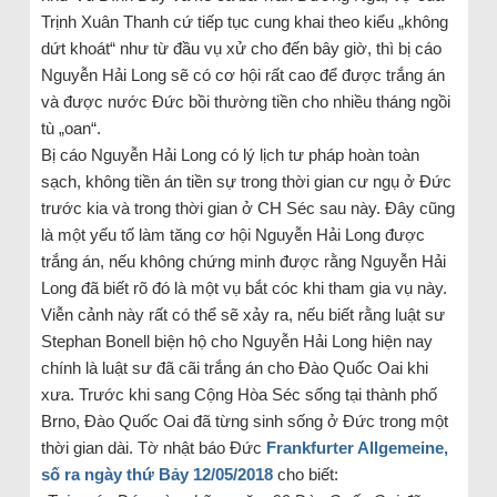
Trịnh Xuân Thanh cứ tiếp tục cung khai theo kiểu „
không
dứt khoát
“ như từ đầu vụ xử cho đến bây giờ, thì bị cáo
Nguyễn Hải Long sẽ có cơ hội rất cao để được trắng án
và được nước Đức bồi thường tiền cho nhiều tháng ngồi
tù „oan“.
Bị cáo Nguyễn Hải Long có lý lịch tư pháp hoàn toàn
sạch, không tiền án tiền sự trong thời gian cư ngụ ở Đức
trước kia và trong thời gian ở CH Séc sau này. Đây cũng
là một yếu tố làm tăng cơ hội Nguyễn Hải Long được
trắng án, nếu không chứng minh được rằng Nguyễn Hải
Long đã biết rõ đó là một vụ bắt cóc khi tham gia vụ này.
Viễn cảnh này rất có thể sẽ xảy ra, nếu biết rằng luật sư
Stephan Bonell biện hộ cho Nguyễn Hải Long hiện nay
chính là luật sư đã cãi trắng án cho Đào Quốc Oai khi
xưa. Trước khi sang Cộng Hòa Séc sống tại thành phố
Brno, Đào Quốc Oai đã từng sinh sống ở Đức trong một
thời gian dài. Tờ nhật báo Đức
Frankfurter Allgemeine,
số ra ngày thứ Bảy 12/05/2018
cho biết: