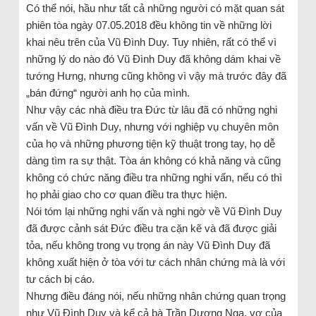
Có thể nói, hầu như tất cả những người có mặt quan sát
phiên tòa ngày 07.05.2018 đều không tin về những lời
khai nêu trên của Vũ Đình Duy. Tuy nhiên, rất có thể vì
những lý do nào đó Vũ Đình Duy đã không dám khai về
tướng Hưng, nhưng cũng không vì vậy mà trước đây đã
„bán đứng“ người anh họ của mình.
Như vậy các nhà điều tra Đức từ lâu đã có những nghi
vấn về Vũ Đình Duy, nhưng với nghiệp vụ chuyên môn
của họ và những phương tiện kỹ thuật trong tay, họ dễ
dàng tìm ra sự thật. Tòa án không có khả năng và cũng
không có chức năng điều tra những nghi vấn, nếu có thì
họ phải giao cho cơ quan điều tra thực hiện.
Nói tóm lại những nghi vấn và nghi ngờ về Vũ Đình Duy
đã được cảnh sát Đức điều tra cặn kẽ và đã được giải
tỏa, nếu không trong vụ trọng án này Vũ Đình Duy đã
không xuất hiện ở tòa với tư cách nhân chứng mà là với
tư cách bị cáo.
Nhưng điều đáng nói, nếu những nhân chứng quan trọng
như Vũ Đình Duy và kể cả bà Trần Dương Nga, vợ của