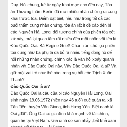
Duy. Nói chung, kể từ ngày khai mạc cho đến nay, Tòa
án Thượng thẩm Berlin đã mời nhiều nhân chứng ra cung
khai trước tòa. Điểm đặt biệt, hầu như trong tất cả các
buổi thẩm cung nhân chứng, tòa án rất ít đề cập đến bị
cáo Nguyễn Hải Long, đối tượng chính của phiên tòa xét
xử này, mà lại quan tâm rất nhiều đến một nhân vật tên là
Đào Quốc Oai. Bà Regine Grieß Chánh án chủ tọa phiên
tòa cũng như bà phụ tá đã bỏ ra nhiều tiếng đồng hồ để
hỏi những nhân chứng, chính xác là vặn hỏi xoáy quanh
nhân vật Đào Quốc Oai này. Vậy Đào Quốc Oai là ai? Và
giữ một vai trò như thế nào trong vụ bắt cóc Trịnh Xuân
Thanh?
Đào Quốc Oai là ai?
Đào Quốc Oai là cậu của bị cáo Nguyễn Hải Long. Oai
sinh ngày 19.06.1972 (hiện nay 46 tuổi) quê quán tại xã
Tân Tiến, huyện Văn Giang, tỉnh Hưng Yên. Biệt danh là
Oai „đất“. Ông Oai có gia đình khá mạnh về tài chính,
quan hệ tại Việt Nam. Gia đình có sàn nhảy „bất khả xâm