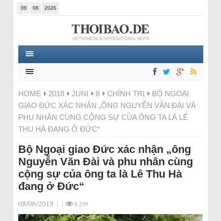
09
08
2026
HOME
2018
JUNI
8
CHÍNH TRỊ
BỘ NGOẠI
GIAO ĐỨC XÁC NHẬN „ÔNG NGUYỄN VĂN ĐÀI VÀ
PHU NHÂN CÙNG CỘNG SỰ CỦA ÔNG TA LÀ LÊ
THU HÀ ĐANG Ở ĐỨC“
Bộ Ngoại giao Đức xác nhận „ông
Nguyễn Văn Đài và phu nhân cùng
cộng sự của ông ta là Lê Thu Hà
đang ở Đức“
08/06/2018
|
|
8.239