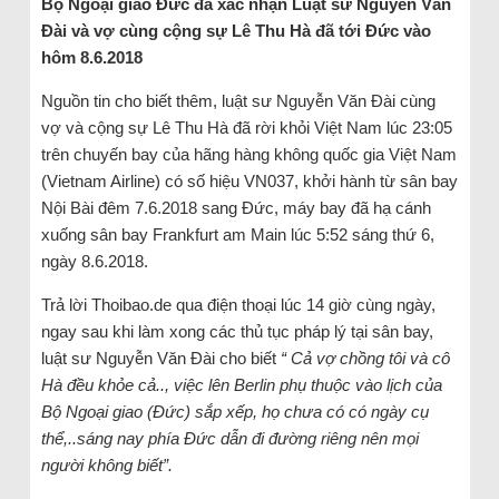
Bộ Ngoại giao Đức đã xác nhận Luật sư Nguyễn Văn
Đài và vợ cùng cộng sự Lê Thu Hà đã tới Đức vào
hôm 8.6.2018
Nguồn tin cho biết thêm, luật sư Nguyễn Văn Đài cùng
vợ và cộng sự Lê Thu Hà đã rời khỏi Việt Nam lúc 23:05
trên chuyến bay của hãng hàng không quốc gia Việt Nam
(Vietnam Airline) có số hiệu VN037, khởi hành từ sân bay
Nội Bài đêm 7.6.2018 sang Đức, máy bay đã hạ cánh
xuống sân bay Frankfurt am Main lúc 5:52 sáng thứ 6,
ngày 8.6.2018.
Trả lời Thoibao.de qua điện thoại lúc 14 giờ cùng ngày,
ngay sau khi làm xong các thủ tục pháp lý tại sân bay,
luật sư Nguyễn Văn Đài cho biết
“ Cả vợ chồng tôi và cô
Hà đều khỏe cả.., việc lên Berlin phụ thuộc vào lịch của
Bộ Ngoại giao (Đức) sắp xếp, họ chưa có có ngày cụ
thể,..sáng nay phía Đức dẫn đi đường riêng nên mọi
người không biết”.