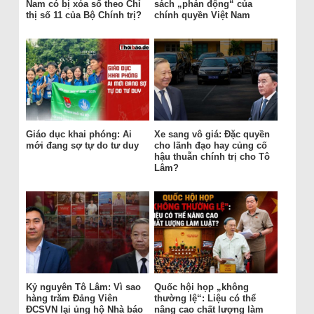
Nam có bị xóa sổ theo Chỉ
sách „phản động“ của
thị số 11 của Bộ Chính trị?
chính quyền Việt Nam
Giáo dục khai phóng: Ai
Xe sang vô giá: Đặc quyền
mới đang sợ tự do tư duy
cho lãnh đạo hay củng cố
hậu thuẫn chính trị cho Tô
Lâm?
Kỷ nguyên Tô Lâm: Vì sao
Quốc hội họp „không
hàng trăm Đảng Viên
thường lệ“: Liệu có thể
ĐCSVN lại ủng hộ Nhà báo
nâng cao chất lượng làm