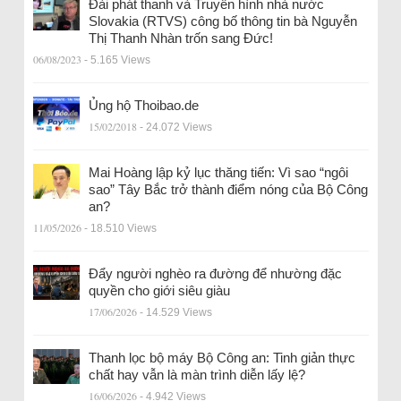
Đài phát thanh và Truyền hình nhà nước
Slovakia (RTVS) công bố thông tin bà Nguyễn
Thị Thanh Nhàn trốn sang Đức!
06/08/2023
- 5.165 Views
Ủng hộ Thoibao.de
15/02/2018
- 24.072 Views
Mai Hoàng lập kỷ lục thăng tiến: Vì sao “ngôi
sao” Tây Bắc trở thành điểm nóng của Bộ Công
an?
11/05/2026
- 18.510 Views
Đẩy người nghèo ra đường để nhường đặc
quyền cho giới siêu giàu
17/06/2026
- 14.529 Views
Thanh lọc bộ máy Bộ Công an: Tinh giản thực
chất hay vẫn là màn trình diễn lấy lệ?
16/06/2026
- 4.942 Views