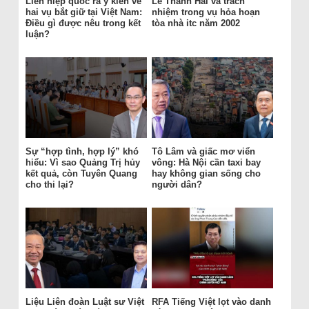
Liên hiệp quốc ra ý kiến về
Lê Thanh Hải và trách
hai vụ bắt giữ tại Việt Nam:
nhiệm trong vụ hỏa hoạn
Điều gì được nêu trong kết
tòa nhà itc năm 2002
luận?
Sự “hợp tình, hợp lý” khó
Tô Lâm và giấc mơ viển
hiểu: Vì sao Quảng Trị hủy
vông: Hà Nội cần taxi bay
kết quả, còn Tuyên Quang
hay không gian sống cho
cho thi lại?
người dân?
Liệu Liên đoàn Luật sư Việt
RFA Tiếng Việt lọt vào danh