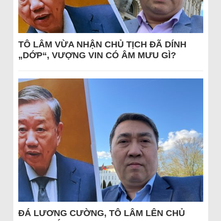
TÔ LÂM VỪA NHẬN CHỦ TỊCH ĐÃ DÍNH
„DỚP“, VƯỢNG VIN CÓ ÂM MƯU GÌ?
ĐÁ LƯƠNG CƯỜNG, TÔ LÂM LÊN CHỦ