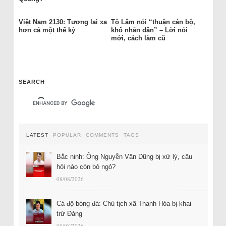
Việt Nam 2130: Tương lai xa
Tô Lâm nói “thuận cán bộ,
hơn cả một thế kỷ
khổ nhân dân” – Lời nói
mới, cách làm cũ
SEARCH
LATEST
POPULAR
COMMENTS
TAGS
Bắc ninh: Ông Nguyễn Văn Dũng bị xử lý, câu
hỏi nào còn bỏ ngỏ?
08/08/2026
Cá độ bóng đá: Chủ tịch xã Thanh Hóa bị khai
trừ Đảng
08/08/2026