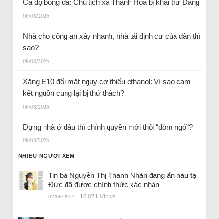
Cá độ bóng đá: Chủ tịch xã Thanh Hóa bị khai trừ Đảng
08/08/2026
Nhà cho công an xây nhanh, nhà tái định cư của dân thì
sao?
08/08/2026
Xăng E10 đối mặt nguy cơ thiếu ethanol: Vì sao cam
kết nguồn cung lại bị thử thách?
08/08/2026
Dựng nhà ở đâu thì chính quyền mới thôi “dòm ngó”?
08/08/2026
NHIỀU NGƯỜI XEM
Tin bà Nguyễn Thị Thanh Nhàn đang ẩn náu tại
Đức đã được chính thức xác nhận
07/08/2023
- 15.071 Views