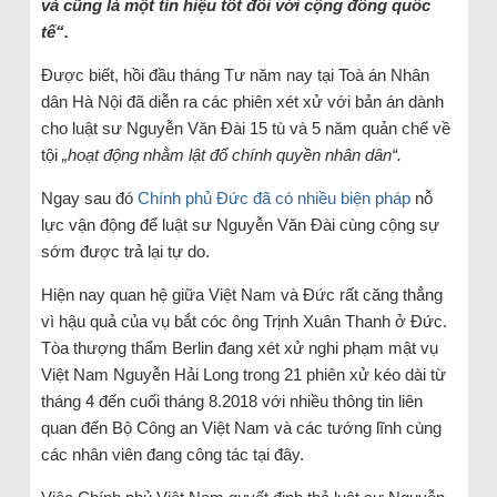
và cũng là một tín hiệu tốt đối với cộng đồng quốc
tế“.
Được biết, hồi đầu tháng Tư năm nay tại Toà án Nhân
dân Hà Nội đã diễn ra các phiên xét xử với bản án dành
cho luật sư Nguyễn Văn Đài 15 tù và 5 năm quản chế về
tội
„hoạt động nhằm lật đổ chính quyền nhân dân“.
Ngay sau đó
Chính phủ Đức đã có nhiều biện pháp
nỗ
lực vận động để luật sư Nguyễn Văn Đài cùng cộng sự
sớm được trả lại tự do.
Hiện nay quan hệ giữa Việt Nam và Đức rất căng thẳng
vì hậu quả của vụ bắt cóc ông Trịnh Xuân Thanh ở Đức.
Tòa thượng thẩm Berlin đang xét xử nghi phạm mật vụ
Việt Nam Nguyễn Hải Long trong 21 phiên xử kéo dài từ
tháng 4 đến cuối tháng 8.2018 với nhiều thông tin liên
quan đến Bộ Công an Việt Nam và các tướng lĩnh cùng
các nhân viên đang công tác tại đây.