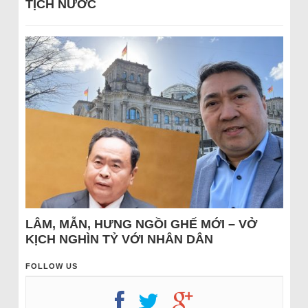
TỊCH NƯỚC
LÂM, MẪN, HƯNG NGỒI GHẾ MỚI – VỞ
KỊCH NGHÌN TỶ VỚI NHÂN DÂN
FOLLOW US