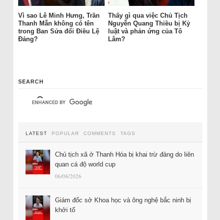
Vì sao Lê Minh Hưng, Trần
Thấy gì qua việc Chủ Tịch
Thanh Mẫn không có tên
Nguyễn Quang Thiều bị Kỷ
trong Ban Sửa đổi Điều Lệ
luật và phản ứng của Tô
Đảng?
Lâm?
SEARCH
LATEST
POPULAR
COMMENTS
TAGS
Chủ tịch xã ở Thanh Hóa bị khai trừ đảng do liên
quan cá độ world cup
06/08/2026
Giám đốc sở Khoa học và ông nghệ bắc ninh bị
khởi tố