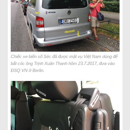
Chiếc xe biển số Séc đã được mật vụ Việt Nam dùng để
bắt cóc ông Trịnh Xuân Thanh hôm 23.7.2017, đưa vào
ĐSQ VN ở Berlin.