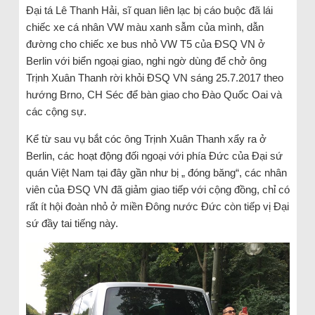
Đại tá Lê Thanh Hải, sĩ quan liên lạc bị cáo buộc đã lái
chiếc xe cá nhân VW màu xanh sẫm của mình, dẫn
đường cho chiếc xe bus nhỏ VW T5 của ĐSQ VN ở
Berlin với biển ngoại giao, nghi ngờ dùng để chở ông
Trịnh Xuân Thanh rời khỏi ĐSQ VN sáng 25.7.2017 theo
hướng Brno, CH Séc để bàn giao cho Đào Quốc Oai và
các cộng sự.
Kể từ sau vụ bắt cóc ông Trịnh Xuân Thanh xẩy ra ở
Berlin, các hoạt động đối ngoại với phía Đức của Đại sứ
quán Việt Nam tại đây gần như bị „ đóng băng“, các nhân
viên của ĐSQ VN đã giảm giao tiếp với cộng đồng, chỉ có
rất ít hội đoàn nhỏ ở miền Đông nước Đức còn tiếp vị Đại
sứ đầy tai tiếng này.