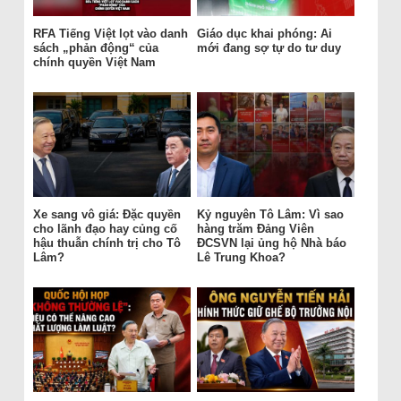
RFA Tiếng Việt lọt vào danh
Giáo dục khai phóng: Ai
sách „phản động“ của
mới đang sợ tự do tư duy
chính quyền Việt Nam
Xe sang vô giá: Đặc quyền
Kỷ nguyên Tô Lâm: Vì sao
cho lãnh đạo hay củng cố
hàng trăm Đảng Viên
hậu thuẫn chính trị cho Tô
ĐCSVN lại ủng hộ Nhà báo
Lâm?
Lê Trung Khoa?