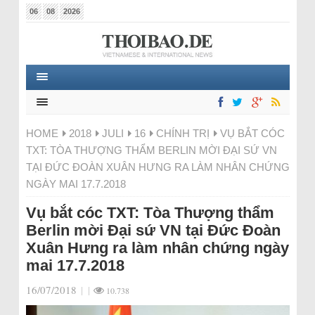
06
08
2026
HOME
2018
JULI
16
CHÍNH TRỊ
VỤ BẮT CÓC
TXT: TÒA THƯỢNG THẨM BERLIN MỜI ĐẠI SỨ VN
TẠI ĐỨC ĐOÀN XUÂN HƯNG RA LÀM NHÂN CHỨNG
NGÀY MAI 17.7.2018
Vụ bắt cóc TXT: Tòa Thượng thẩm
Berlin mời Đại sứ VN tại Đức Đoàn
Xuân Hưng ra làm nhân chứng ngày
mai 17.7.2018
16/07/2018
|
|
10.738