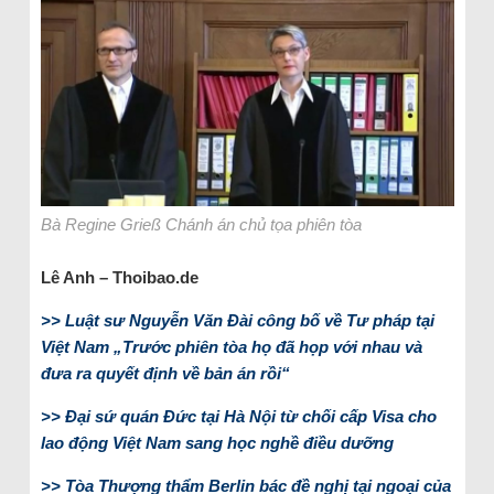
Bà Regine Grieß Chánh án chủ tọa phiên tòa
Lê Anh – Thoibao.de
>> Luật sư Nguyễn Văn Đài công bố về Tư pháp tại
Việt Nam „Trước phiên tòa họ đã họp với nhau và
đưa ra quyết định về bản án rồi“
>> Đại sứ quán Đức tại Hà Nội từ chối cấp Visa cho
lao động Việt Nam sang học nghề điều dưỡng
>> Tòa Thượng thẩm Berlin bác đề nghị tại ngoại của