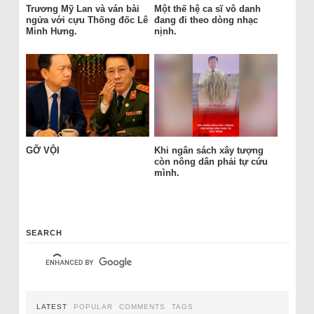
Trương Mỹ Lan và ván bài
Một thế hệ ca sĩ vô danh
ngửa với cựu Thống đốc Lê
đang đi theo dòng nhạc
Minh Hưng.
nịnh.
GỠ VỘI
Khi ngân sách xây tượng
còn nông dân phải tự cứu
mình.
SEARCH
LATEST
POPULAR
COMMENTS
TAGS