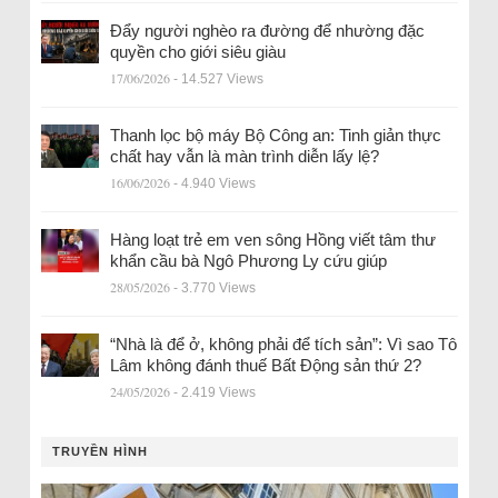
Đẩy người nghèo ra đường để nhường đặc
quyền cho giới siêu giàu
17/06/2026
- 14.527 Views
Thanh lọc bộ máy Bộ Công an: Tinh giản thực
chất hay vẫn là màn trình diễn lấy lệ?
16/06/2026
- 4.940 Views
Hàng loạt trẻ em ven sông Hồng viết tâm thư
khẩn cầu bà Ngô Phương Ly cứu giúp
28/05/2026
- 3.770 Views
“Nhà là để ở, không phải để tích sản”: Vì sao Tô
Lâm không đánh thuế Bất Động sản thứ 2?
24/05/2026
- 2.419 Views
TRUYỀN HÌNH