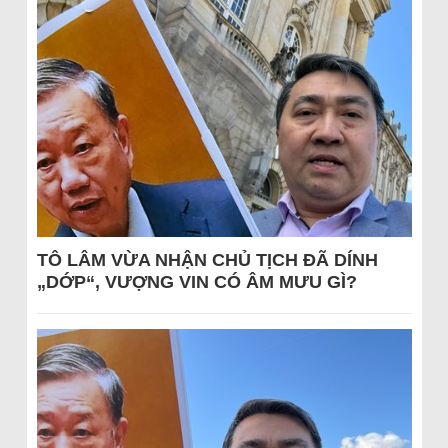
TÔ LÂM VỪA NHẬN CHỦ TỊCH ĐÃ DÍNH
„DỚP“, VƯỢNG VIN CÓ ÂM MƯU GÌ?