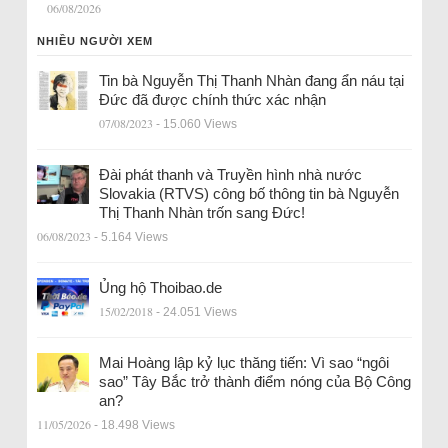
06/08/2026
NHIỀU NGƯỜI XEM
Tin bà Nguyễn Thị Thanh Nhàn đang ẩn náu tại
Đức đã được chính thức xác nhận
07/08/2023
- 15.060 Views
Đài phát thanh và Truyền hình nhà nước
Slovakia (RTVS) công bố thông tin bà Nguyễn
Thị Thanh Nhàn trốn sang Đức!
06/08/2023
- 5.164 Views
Ủng hộ Thoibao.de
15/02/2018
- 24.051 Views
Mai Hoàng lập kỷ lục thăng tiến: Vì sao “ngôi
sao” Tây Bắc trở thành điểm nóng của Bộ Công
an?
11/05/2026
- 18.498 Views