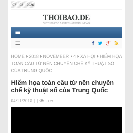
07
08
2026
HOME
2018
NOVEMBER
4
XÃ HỘI
HIỂM HỌA
TOÀN CẦU TỪ NỀN CHUYÊN CHẾ KỸ THUẬT SỐ
CỦA TRUNG QUỐC
Hiểm họa toàn cầu từ nền chuyên
chế kỹ thuật số của Trung Quốc
04/11/2018
|
|
3.179