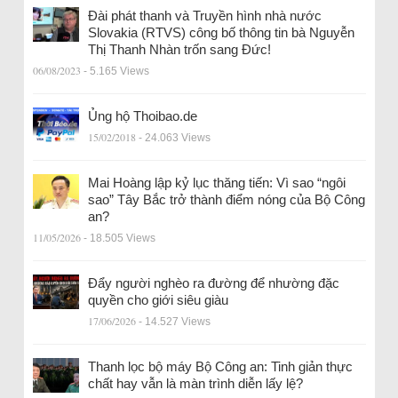
Đài phát thanh và Truyền hình nhà nước
Slovakia (RTVS) công bố thông tin bà Nguyễn
Thị Thanh Nhàn trốn sang Đức!
06/08/2023
- 5.165 Views
Ủng hộ Thoibao.de
15/02/2018
- 24.063 Views
Mai Hoàng lập kỷ lục thăng tiến: Vì sao “ngôi
sao” Tây Bắc trở thành điểm nóng của Bộ Công
an?
11/05/2026
- 18.505 Views
Đẩy người nghèo ra đường để nhường đặc
quyền cho giới siêu giàu
17/06/2026
- 14.527 Views
Thanh lọc bộ máy Bộ Công an: Tinh giản thực
chất hay vẫn là màn trình diễn lấy lệ?