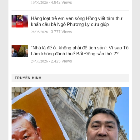
16/06/2026
- 4.942 Views
Hàng loạt trẻ em ven sông Hồng viết tâm thư
khẩn cầu bà Ngô Phương Ly cứu giúp
28/05/2026
- 3.777 Views
“Nhà là để ở, không phải để tích sản”: Vì sao Tô
Lâm không đánh thuế Bất Động sản thứ 2?
24/05/2026
- 2.425 Views
TRUYỀN HÌNH