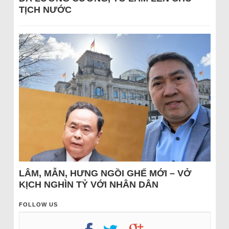
TỊCH NƯỚC
LÂM, MẪN, HƯNG NGỒI GHẾ MỚI – VỞ
KỊCH NGHÌN TỶ VỚI NHÂN DÂN
FOLLOW US