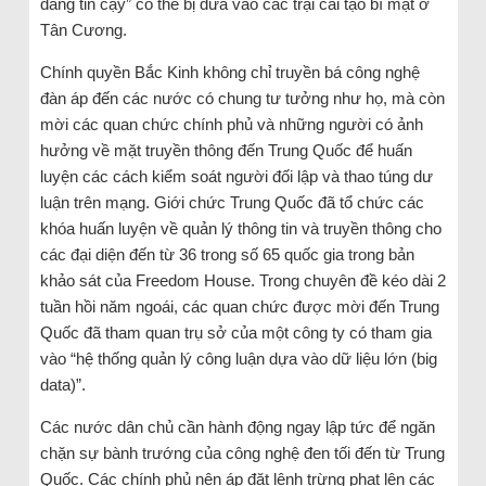
đáng tin cậy” có thể bị đưa vào các trại cải tạo bí mật ở
Tân Cương.
Chính quyền Bắc Kinh không chỉ truyền bá công nghệ
đàn áp đến các nước có chung tư tưởng như họ, mà còn
mời các quan chức chính phủ và những người có ảnh
hưởng về mặt truyền thông đến Trung Quốc để huấn
luyện các cách kiểm soát người đối lập và thao túng dư
luận trên mạng. Giới chức Trung Quốc đã tổ chức các
khóa huấn luyện về quản lý thông tin và truyền thông cho
các đại diện đến từ 36 trong số 65 quốc gia trong bản
khảo sát của Freedom House. Trong chuyên đề kéo dài 2
tuần hồi năm ngoái, các quan chức được mời đến Trung
Quốc đã tham quan trụ sở của một công ty có tham gia
vào “hệ thống quản lý công luận dựa vào dữ liệu lớn (big
data)”.
Các nước dân chủ cần hành động ngay lập tức để ngăn
chặn sự bành trướng của công nghệ đen tối đến từ Trung
Quốc. Các chính phủ nên áp đặt lệnh trừng phạt lên các