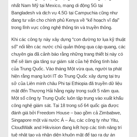
nhất Nam Mỹ tại Mexico, mạng di động 5G tại
Bangladesh và dịch vụ 4.5G tại Campuchia cũng như
đang tư vấn cho chính phủ Kenya về “kế hoạch vĩ đại”
trong lĩnh vực công nghệ thông tin và truyền thông.
Khi các công ty này xây dựng “con đường tơ lụa kỹ thuật
số” nối liền các nước chủ quản thông qua cáp quang, các
chuyên gia đã cảnh báo rằng những trang thiết bị này có
thể sẽ làm gia tăng sự giám sát của hệ thống tình báo
của Trung Quốc. Vào tháng Một vừa qua, người ta phát
hiện rằng mạng lưới IT do Trung Quốc xây dựng tại trụ
sở của Liên minh châu Phi tại Ethiopia đã truyền dữ liệu
mật đến Thượng Hải hằng ngày trong suốt 5 năm qua.
Một số công ty Trung Quốc luôn tập trung vào xuất khẩu
công nghệ giám sát. Tại 18 trong số 64 quốc gia được
đánh giá bởi Freedom House – bao gồm cả Zimbabwe,
Singapore một vài nước Á – Âu, các công ty như Yitu,
CloudWalk and Hikvision đang kết hợp các tính năng trí
tuệ nhât tạo và nhận diện khuôn mặt để tạo ra dự án