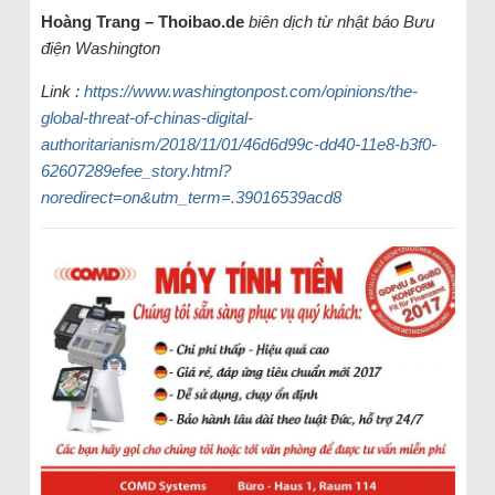
Hoàng Trang – Thoibao.de
biên dịch từ
nhật báo Bưu
điện Washington
Link
:
https://www.washingtonpost.com/opinions/the-
global-threat-of-chinas-digital-
authoritarianism/2018/11/01/46d6d99c-dd40-11e8-b3f0-
62607289efee_story.html?
noredirect=on&utm_term=.39016539acd8