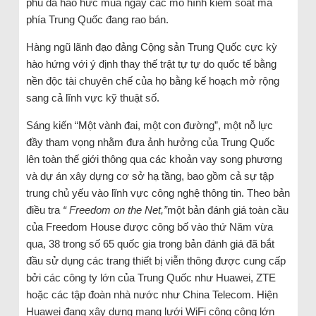
phủ đã háo hức mua ngay các mô hình kiểm soát mà
phía Trung Quốc đang rao bán.
Hàng ngũ lãnh đạo đảng Cộng sản Trung Quốc cực kỳ
hào hứng với ý định thay thế trật tự tự do quốc tế bằng
nền độc tài chuyên chế của họ bằng kế hoạch mở rộng
sang cả lĩnh vực kỹ thuật số.
Sáng kiến “Một vành đai, một con đường”, một nỗ lực
đầy tham vọng nhằm đưa ảnh hưởng của Trung Quốc
lên toàn thế giới thông qua các khoản vay song phương
và dự án xây dựng cơ sở hạ tầng, bao gồm cả sự tập
trung chủ yếu vào lĩnh vực công nghệ thông tin. Theo bản
điều tra
“ Freedom on the Net,”
một bản đánh giá toàn cầu
của Freedom House được công bố vào thứ Năm vừa
qua, 38 trong số 65 quốc gia trong bản đánh giá đã bắt
đầu sử dụng các trang thiết bị viễn thông được cung cấp
bởi các công ty lớn của Trung Quốc như Huawei, ZTE
hoặc các tập đoàn nhà nước như China Telecom. Hiện
Huawei đang xây dựng mạng lưới WiFi công cộng lớn