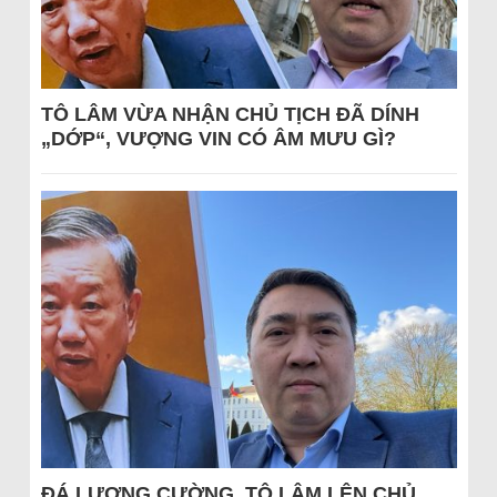
TÔ LÂM VỪA NHẬN CHỦ TỊCH ĐÃ DÍNH
„DỚP“, VƯỢNG VIN CÓ ÂM MƯU GÌ?
ĐÁ LƯƠNG CƯỜNG, TÔ LÂM LÊN CHỦ