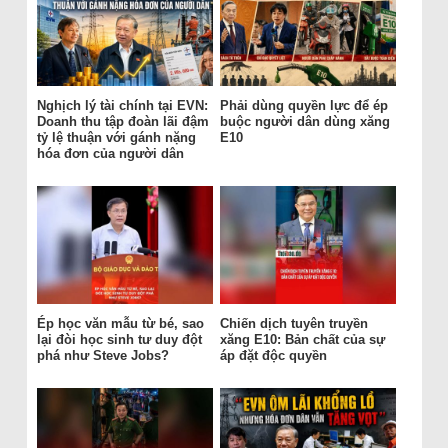
Nghịch lý tài chính tại EVN:
Phải dùng quyền lực để ép
Doanh thu tập đoàn lãi đậm
buộc người dân dùng xăng
tỷ lệ thuận với gánh nặng
E10
hóa đơn của người dân
Ép học văn mẫu từ bé, sao
Chiến dịch tuyên truyền
lại đòi học sinh tư duy đột
xăng E10: Bản chất của sự
phá như Steve Jobs?
áp đặt độc quyền