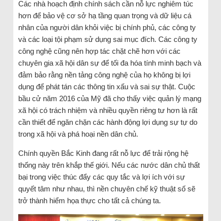
Các nhà hoạch định chính sách cần nỗ lực nghiêm túc
hơn để bảo vệ cơ sở hạ tầng quan trọng và dữ liệu cá
nhân của người dân khỏi việc bị chính phủ, các công ty
và các loại tội phạm sử dụng sai mục đích. Các công ty
công nghệ cũng nên hợp tác chặt chẽ hơn với các
chuyên gia xã hội dân sự để tối đa hóa tính minh bạch và
đảm bảo rằng nền tảng công nghệ của họ không bị lợi
dụng để phát tán các thông tin xấu và sai sự thật. Cuộc
bầu cử năm 2016 của Mỹ đã cho thấy việc quản lý mạng
xã hội có trách nhiệm và nhiều quyền riêng tư hơn là rất
cần thiết để ngăn chặn các hành động lợi dụng sự tự do
trong xã hội và phá hoại nền dân chủ.
Chính quyền Bắc Kinh đang rất nỗ lực để trải rộng hệ
thống này trên khắp thế giới. Nếu các nước dân chủ thất
bại trong việc thúc đẩy các quy tắc và lợi ích với sự
quyết tâm như nhau, thì nền chuyên chế kỹ thuật số sẽ
trở thành hiểm họa thực cho tất cả chúng ta.