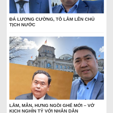
ĐÁ LƯƠNG CƯỜNG, TÔ LÂM LÊN CHỦ
TỊCH NƯỚC
LÂM, MẪN, HƯNG NGỒI GHẾ MỚI – VỞ
KỊCH NGHÌN TỶ VỚI NHÂN DÂN