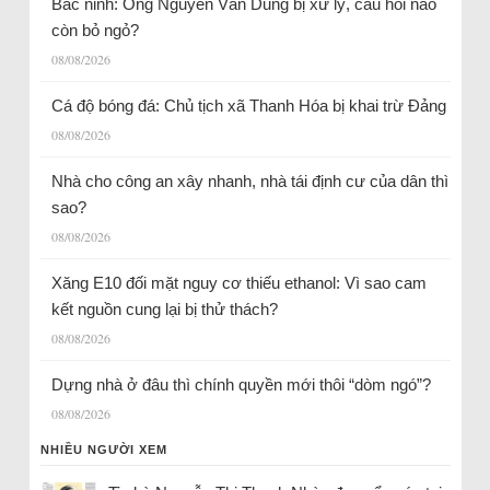
Bắc ninh: Ông Nguyễn Văn Dũng bị xử lý, câu hỏi nào
còn bỏ ngỏ?
08/08/2026
Cá độ bóng đá: Chủ tịch xã Thanh Hóa bị khai trừ Đảng
08/08/2026
Nhà cho công an xây nhanh, nhà tái định cư của dân thì
sao?
08/08/2026
Xăng E10 đối mặt nguy cơ thiếu ethanol: Vì sao cam
kết nguồn cung lại bị thử thách?
08/08/2026
Dựng nhà ở đâu thì chính quyền mới thôi “dòm ngó”?
08/08/2026
NHIỀU NGƯỜI XEM