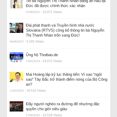
Tin bà Nguyễn Thị Thanh Nhàn đang ẩn náu tại
Đức đã được chính thức xác nhận
07/08/2023
- 15.071 Views
Đài phát thanh và Truyền hình nhà nước
Slovakia (RTVS) công bố thông tin bà Nguyễn
Thị Thanh Nhàn trốn sang Đức!
06/08/2023
- 5.165 Views
Ủng hộ Thoibao.de
15/02/2018
- 24.072 Views
Mai Hoàng lập kỷ lục thăng tiến: Vì sao “ngôi
sao” Tây Bắc trở thành điểm nóng của Bộ Công
an?
11/05/2026
- 18.510 Views
Đẩy người nghèo ra đường để nhường đặc
quyền cho giới siêu giàu
17/06/2026
- 14.529 Views