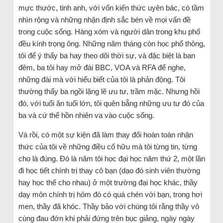
mực thước, tinh anh, với vốn kiến thức uyên bác, có tầm
nhìn rộng và những nhận định sắc bén về mọi vấn đề
trong cuộc sống. Hàng xóm và người dân trong khu phố
đều kính trọng ông. Những năm tháng còn học phổ thông,
tôi để ý thấy ba hay theo dõi thời sự, và đặc biệt là ban
đêm, ba tôi hay mở đài BBC, VOA và RFA để nghe,
những đài mà với hiểu biết của tôi là phản động. Tôi
thường thấy ba ngồi lặng lẽ ưu tư, trầm mặc. Nhưng hồi
đó, với tuổi ăn tuổi lớn, tôi quên bẵng những ưu tư đó của
ba và cứ thế hồn nhiên va vào cuộc sống.
Và rồi, có một sự kiện đã làm thay đổi hoàn toàn nhận
thức của tôi về những điều cố hữu mà tôi từng tin, từng
cho là đúng. Đó là năm tôi học đại học năm thứ 2, một lần
đi học tiết chính trị thay cô bạn (dạo đó sinh viên thường
hay học thế cho nhau) ở một trường đại học khác, thầy
dạy môn chính trị hôm đó có quá chén với bạn, trong hơi
men, thầy đã khóc. Thầy bảo với chúng tôi rằng thầy vô
cùng đau đớn khi phải đứng trên bục giảng, ngày ngày