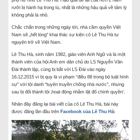
rưỡi bị hành hạ trong tù, nhất là những hậu quả về tâm lý
không phải là nhỏ.
Chắc chắn trong những ngày tới, nhà cầm quyền Việt
Nam sẽ „hết lòng“ khai thác sự kiện cô Lê Thu Hà tự
nguyện trở về Việt Nam.
Lê Thu Hà, sinh năm 1982, giáo viên Anh Ngữ và là một
thành viên của hội Anh em dân chủ do LS Nguyễn Văn
Đài thành lập, cùng bị bắt với LS Đài vào ngày
16.12.2015 vì bị quy là vi phạm “điều 88 trong bộ luật hình
sự” với tội danh “tuyên truyền chống nhà nước”, nhưng
sau bị đổi thành tội ‚hoạt động nhằm lật đổ chính quyền‘.
Nhân đây đăng lại bài viết của cô Lê Thu Hà, bài này
được đăng lần đầu trên
Facebook của Lê Thu Hà
: