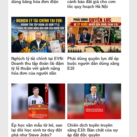
dùng bằng hóa đơn điện
cảnh báo đắt giá cho cơn
lốc quy hoạch Hà Nội
Nghịch lý tài chính tại EVN:
Phải dùng quyền lực để ép
Doanh thu tập đoàn lãi đậm
buộc người dân dùng xăng
tỷ lệ thuận với gánh nặng
E10
hóa đơn của người dân
Ép học văn mẫu từ bé, sao
Chiến dịch tuyên truyền
lại đòi học sinh tư duy đột
xăng E10: Bản chất của sự
phá như Steve Jobs?
áp đặt độc quyền