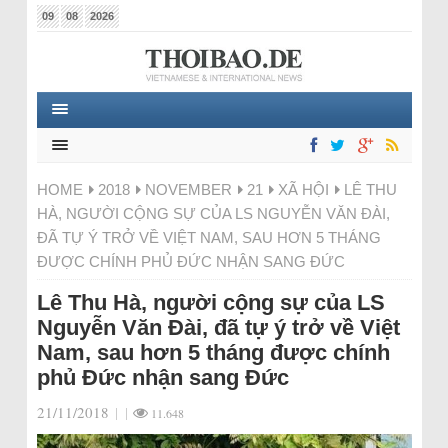
09
08
2026
HOME
2018
NOVEMBER
21
XÃ HỘI
LÊ THU
HÀ, NGƯỜI CỘNG SỰ CỦA LS NGUYỄN VĂN ĐÀI,
ĐÃ TỰ Ý TRỞ VỀ VIỆT NAM, SAU HƠN 5 THÁNG
ĐƯỢC CHÍNH PHỦ ĐỨC NHẬN SANG ĐỨC
Lê Thu Hà, người cộng sự của LS
Nguyễn Văn Đài, đã tự ý trở về Việt
Nam, sau hơn 5 tháng được chính
phủ Đức nhận sang Đức
21/11/2018
|
|
11.648