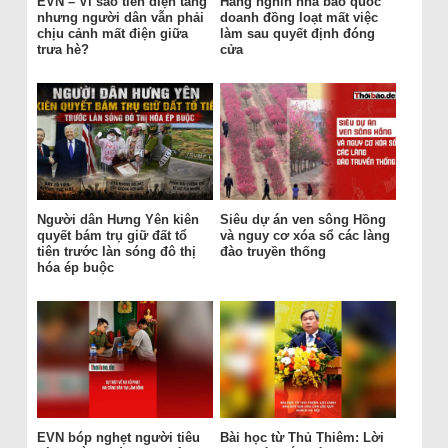
EVN – Vì sao tiền điện tăng
Hàng nghìn nhà báo quốc
nhưng người dân vẫn phải
doanh đồng loạt mất việc
chịu cảnh mất điện giữa
làm sau quyết định đóng
trưa hè?
cửa
Người dân Hưng Yên kiên
Siêu dự án ven sông Hồng
quyết bám trụ giữ đất tổ
và nguy cơ xóa sổ các làng
tiên trước làn sóng đô thị
đào truyền thống
hóa ép buộc
EVN bóp nghẹt người tiêu
Bài học từ Thủ Thiêm: Lời