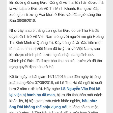
lên đường đi sang Đức. Cùng đi với hai tù nhân được thả
là vợ luật sư Đài, bà Vũ Thị Minh Khánh. Ba người đáp
xuống phi trường Frankfurt ở Đức vào đầu giờ sáng thứ
Sáu 08/06/2018.
Như vậy, sau 5 tháng cư ngụ tại Đức cô Lê Thu Hà đã
quyết định trở về Việt Nam sống với người mẹ già Hoàng
Thị Bình Minh ở Quảng Trị. Đây cũng là lần đầu tiên một
tù nhân chính trị Việt Nam đã tự ý trở về Việt Nam, sau
khi được chính phủ nước ngoài nhận sang định cư.
Chính phủ Đức đã được báo tin cho biết trước và đã tôn
trọng quyết định của cô Hà.
Kể từ ngày bị bắt giam 16/12/2015 cho đến ngày bị tống
xuất sang Đức 07/06/2018, cô Lê Thu Hà đã ngồi tù suốt
hơn 2 năm rưỡi trời. Hãy nghe
LS Nguyễn Văn Đài kể
lại việc bị hành hạ dã man
, bị tra tấn tinh thần một cách
khốc liệt, bị biệt giam một cách khắc nghiệt,
hầu như
ông Đài không thể chịu đựng nổi
, huống hồ chi một
phụ nữ như Lê Thu Hà. Hậu quả để lại của hơn 2 năm