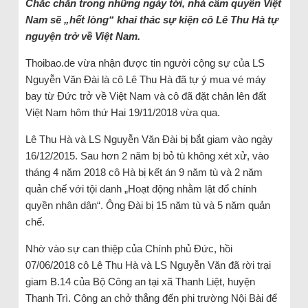
Chắc chắn trong những ngày tới, nhà cầm quyền Việt
Nam sẽ „hết lòng“ khai thác sự kiện cô Lê Thu Hà tự
nguyện trở về Việt Nam.
Thoibao.de vừa nhận được tin người cộng sự của LS
Nguyễn Văn Đài là cô Lê Thu Hà đã tự ý mua vé máy
bay từ Đức trở về Việt Nam và cô đã đặt chân lên đất
Việt Nam hôm thứ Hai 19/11/2018 vừa qua.
Lê Thu Hà và LS Nguyễn Văn Đài bị bắt giam vào ngày
16/12/2015. Sau hơn 2 năm bị bỏ tù không xét xử, vào
tháng 4 năm 2018 cô Hà bị kết án 9 năm tù và 2 năm
quản chế với tội danh „Hoạt động nhằm lật đổ chính
quyền nhân dân“. Ông Đài bị 15 năm tù và 5 năm quản
chế.
Nhờ vào sự can thiệp của Chính phủ Đức, hồi
07/06/2018 cô Lê Thu Hà và LS Nguyễn Văn đã rời trại
giam B.14 của Bộ Công an tại xã Thanh Liệt, huyện
Thanh Trì. Công an chở thẳng đến phi trường Nội Bài để