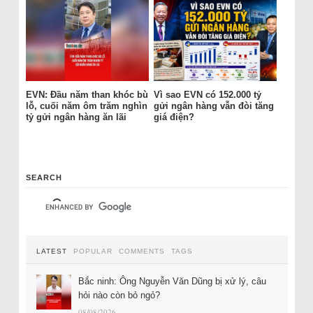
EVN: Đầu năm than khóc bù
Vì sao EVN có 152.000 tỷ
lỗ, cuối năm ôm trăm nghìn
gửi ngân hàng vẫn đòi tăng
tỷ gửi ngân hàng ăn lãi
giá điện?
SEARCH
LATEST
POPULAR
COMMENTS
TAGS
Bắc ninh: Ông Nguyễn Văn Dũng bị xử lý, câu
hỏi nào còn bỏ ngỏ?
08/08/2026