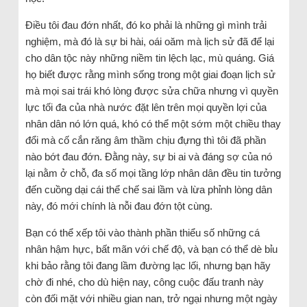
Điều tôi đau đớn nhất, đó ko phải là những gì mình trải
nghiệm, mà đó là sự bi hài, oái oăm mà lịch sử đã để lại
cho dân tộc này những niềm tin lệch lạc, mù quáng. Giá
họ biết được rằng mình sống trong một giai đoạn lịch sử
mà mọi sai trái khó lòng được sửa chữa nhưng vì quyền
lực tối đa của nhà nước đặt lên trên mọi quyền lợi của
nhân dân nó lớn quá, khó có thể một sớm một chiều thay
đổi mà cố cắn răng âm thầm chịu đựng thì tôi đã phần
nào bớt đau đớn. Đằng này, sự bi ai và đáng sợ của nó
lại nằm ở chỗ, đa số mọi tầng lớp nhân dân đều tin tưởng
đến cuồng dại cái thể chế sai lầm và lừa phỉnh lòng dân
này, đó mới chính là nỗi đau đớn tột cùng.
Bạn có thể xếp tôi vào thành phần thiểu số những cá
nhân hậm hực, bất mãn với chế độ, và bạn có thể dè bỉu
khi bảo rằng tôi đang lầm đường lạc lối, nhưng bạn hãy
chờ đi nhé, cho dù hiện nay, công cuộc đấu tranh này
còn đối mặt với nhiều gian nan, trở ngại nhưng một ngày