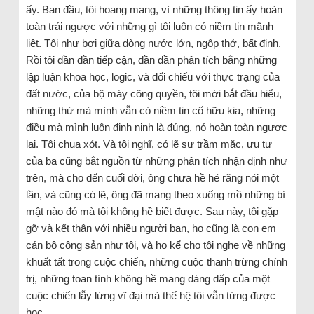
ấy. Ban đầu, tôi hoang mang, vì những thông tin ấy hoàn
toàn trái ngược với những gì tôi luôn có niềm tin mãnh
liệt. Tôi như bơi giữa dòng nước lớn, ngộp thở, bất định.
Rồi tôi dần dần tiếp cận, dần dần phân tích bằng những
lập luận khoa học, logic, và đối chiếu với thực trạng của
đất nước, của bộ máy công quyền, tôi mới bắt đầu hiểu,
những thứ mà mình vẫn có niềm tin cố hữu kia, những
điều mà mình luôn đinh ninh là đúng, nó hoàn toàn ngược
lại. Tôi chua xót. Và tôi nghĩ, có lẽ sự trầm mặc, ưu tư
của ba cũng bắt nguồn từ những phân tích nhận định như
trên, mà cho đến cuối đời, ông chưa hề hé răng nói một
lần, và cũng có lẽ, ông đã mang theo xuống mồ những bí
mật nào đó mà tôi không hề biết được. Sau này, tôi gặp
gỡ và kết thân với nhiều người bạn, họ cũng là con em
cán bộ cộng sản như tôi, và họ kể cho tôi nghe về những
khuất tất trong cuộc chiến, những cuộc thanh trừng chính
trị, những toan tính không hề mang dáng dấp của một
cuộc chiến lẫy lừng vĩ đại mà thế hệ tôi vẫn từng được
học.