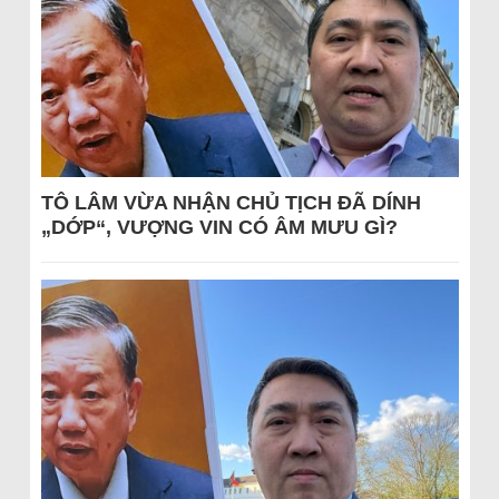
TÔ LÂM VỪA NHẬN CHỦ TỊCH ĐÃ DÍNH
„DỚP“, VƯỢNG VIN CÓ ÂM MƯU GÌ?