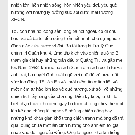
nhiên lớn, hồn nhiên sống, hồn nhiên yêu đời, yêu quê
hương với những lý tưởng sục sôi dưới mái trường
XHCN.
Tôi, con nhà nòi cộng sản, ông bà nội ngoại, cô dì chú
bác, và cả ba tôi đều cống hiến hết mình cho sự nghiệp
đánh giặc cứu nước vĩ đại. Ba tôi từng là Trợ lý Cục
chính trị Quân khu 4, từng tập kích vào chiến trường B,
tham gia chỉ huy những trận đấu ở Quảng Trị, và gặp mẹ
tôi. Năm 1982, khi mẹ hạ sinh 2 anh em sinh đôi là tôi và
anh trai, ba quyết định xuất ngũ với chế độ về hưu mất
sức lao động. Tôi lớn lên với một niềm tin mãnh liệt và
một niềm tự hào lớn lao về quê hương, xứ sở, về những
chiến tích lẫy lừng của cha ông. Điều kỳ lạ là, từ khi tôi
biết nhận thức cho đến ngày ba tôi mất, ông chưa hề một
lần kể cho chúng tôi nghe về những chiến công hay
những khó khăn gian khổ trong chiến tranh mà ông đã trải
qua, cũng chưa một lần định hướng cho anh em tôi gia
nhập vào đội ngũ của Đảng. Ông là người khá kín tiếng,