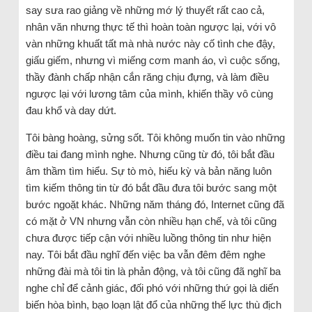
say sưa rao giảng về những mớ lý thuyết rất cao cả,
nhân văn nhưng thực tế thì hoàn toàn ngược lại, với vô
vàn những khuất tất mà nhà nước này cố tình che đậy,
giấu giếm, nhưng vì miếng cơm manh áo, vì cuộc sống,
thầy đành chấp nhận cắn răng chịu đựng, và làm điều
ngược lại với lương tâm của mình, khiến thầy vô cùng
đau khổ và day dứt.
Tôi bàng hoàng, sửng sốt. Tôi không muốn tin vào những
điều tai đang mình nghe. Nhưng cũng từ đó, tôi bắt đầu
âm thầm tìm hiểu. Sự tò mò, hiếu kỳ và bản năng luôn
tìm kiếm thông tin từ đó bắt đầu đưa tôi bước sang một
bước ngoặt khác. Những năm tháng đó, Internet cũng đã
có mặt ở VN nhưng vẫn còn nhiều hạn chế, và tôi cũng
chưa được tiếp cận với nhiều luồng thông tin như hiện
nay. Tôi bắt đầu nghĩ đến việc ba vẫn đêm đêm nghe
những đài mà tôi tin là phản động, và tôi cũng đã nghĩ ba
nghe chỉ để cảnh giác, đối phó với những thứ gọi là diến
biến hòa bình, bạo loạn lật đổ của những thế lực thù địch