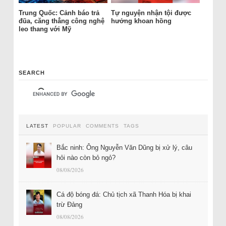
Trung Quốc: Cảnh báo trả
Tự nguyện nhận tội được
đũa, căng thẳng công nghệ
hưởng khoan hồng
leo thang với Mỹ
SEARCH
LATEST
POPULAR
COMMENTS
TAGS
Bắc ninh: Ông Nguyễn Văn Dũng bị xử lý, câu
hỏi nào còn bỏ ngỏ?
08/08/2026
Cá độ bóng đá: Chủ tịch xã Thanh Hóa bị khai
trừ Đảng
08/08/2026