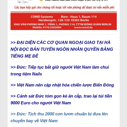
>> ĐẠI DIỆN CÁC CƠ QUAN NGOẠI GIAO TẠI HÀ
NỘI ĐỌC BẢN TUYÊN NGÔN NHÂN QUYỀN BẰNG
TIẾNG MẸ ĐẺ
>> Đức: Tiếp tục bắt giữ người Việt Nam làm chui
trong tiệm Nails
>> Việt Nam nên cập nhật hóa chiến lược Biển Đông
>> Cảnh sát Đức tóm gọn kẻ ăn cắp, trao lại túi tiền
9000 Euro cho người Việt Nam
>> Đức: Tịch thu 2000 con lươn chuẩn bị đưa lên
chuyến bay về Việt Nam