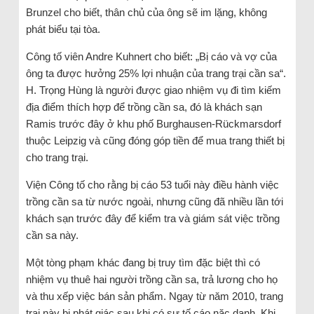
Brunzel cho biết, thân chủ của ông sẽ im lặng, không
phát biểu tại tòa.
Công tố viên Andre Kuhnert cho biết: „Bị cáo và vợ của
ông ta được hưởng 25% lợi nhuận của trang trại cần sa“.
H. Trọng Hùng là người được giao nhiệm vụ đi tìm kiếm
địa điểm thích hợp để trồng cần sa, đó là khách sạn
Ramis trước đây ở khu phố Burghausen-Rückmarsdorf
thuộc Leipzig và cũng đóng góp tiền để mua trang thiết bị
cho trang trại.
Viện Công tố cho rằng bị cáo 53 tuổi này điều hành việc
trồng cần sa từ nước ngoài, nhưng cũng đã nhiều lần tới
khách sạn trước đây để kiểm tra và giám sát việc trồng
cần sa này.
Một tòng phạm khác đang bị truy tìm đặc biệt thì có
nhiệm vụ thuê hai người trồng cần sa, trả lương cho họ
và thu xếp việc bán sản phẩm. Ngay từ năm 2010, trang
trại này bị phát giác sau khi có sự tố cáo nặc danh. Khi