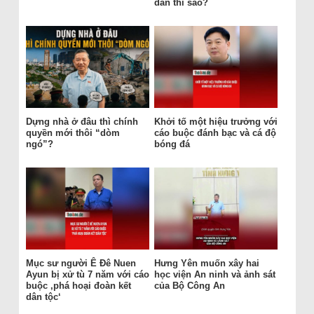
dân thì sao?
Dựng nhà ở đâu thì chính
Khởi tố một hiệu trưởng với
quyền mới thôi “dòm
cáo buộc đánh bạc và cá độ
ngó”?
bóng đá
Mục sư người Ê Đê Nuen
Hưng Yên muốn xây hai
Ayun bị xử tù 7 năm với cáo
học viện An ninh và ảnh sát
buộc ‚phá hoại đoàn kết
của Bộ Công An
dân tộc‘