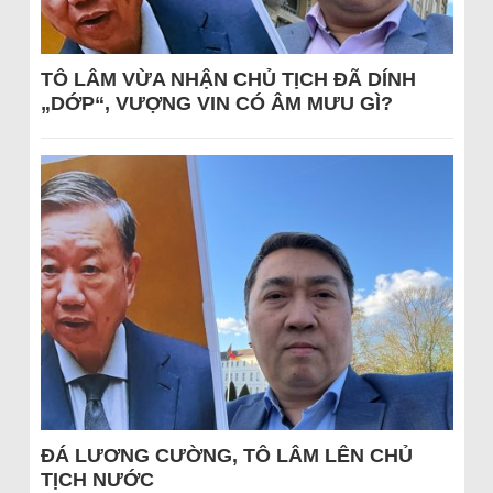
TÔ LÂM VỪA NHẬN CHỦ TỊCH ĐÃ DÍNH
„DỚP“, VƯỢNG VIN CÓ ÂM MƯU GÌ?
ĐÁ LƯƠNG CƯỜNG, TÔ LÂM LÊN CHỦ
TỊCH NƯỚC