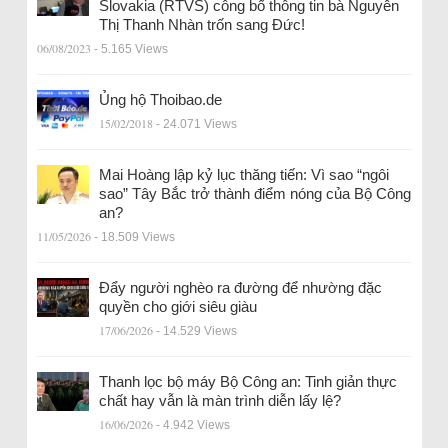
Slovakia (RTVS) công bố thông tin bà Nguyễn
Thị Thanh Nhàn trốn sang Đức!
06/08/2023
- 5.165 Views
Ủng hộ Thoibao.de
15/02/2018
- 24.071 Views
Mai Hoàng lập kỷ lục thăng tiến: Vì sao “ngôi
sao” Tây Bắc trở thành điểm nóng của Bộ Công
an?
11/05/2026
- 18.509 Views
Đẩy người nghèo ra đường để nhường đặc
quyền cho giới siêu giàu
17/06/2026
- 14.529 Views
Thanh lọc bộ máy Bộ Công an: Tinh giản thực
chất hay vẫn là màn trình diễn lấy lệ?
16/06/2026
- 4.942 Views