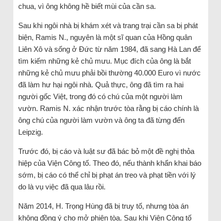
chua, vì ông không hề biết mùi của cần sa.
Sau khi ngôi nhà bị khám xét và trang trại cần sa bị phát
biện, Ramis N., nguyên là một sĩ quan của Hồng quân
Liên Xô và sống ở Đức từ năm 1984, đã sang Hà Lan để
tìm kiếm những kẻ chủ mưu. Mục đích của ông là bắt
những kẻ chủ mưu phải bồi thường 40.000 Euro vì nước
đã làm hư hại ngôi nhà. Quả thực, ông đã tìm ra hai
người gốc Việt, trong đó có chú của một người làm
vườn. Ramis N. xác nhận trước tòa rằng bị cáo chính là
ông chú của người làm vườn và ông ta đã từng đến
Leipzig.
Trước đó, bị cáo và luật sư đã bác bỏ một đề nghị thỏa
hiệp của Viện Công tố. Theo đó, nếu thành khẩn khai báo
sớm, bị cáo có thể chỉ bị phạt án treo và phạt tiền với lý
do là vụ việc đã qua lâu rồi.
Năm 2014, H. Trọng Hùng đã bị truy tố, nhưng tòa án
không đồng ý cho mở phiên tòa. Sau khi Viện Công tố