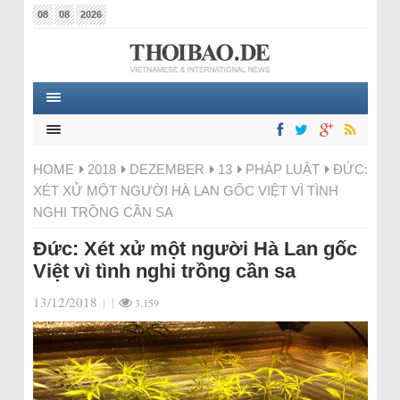
08
08
2026
HOME
2018
DEZEMBER
13
PHÁP LUẬT
ĐỨC:
XÉT XỬ MỘT NGƯỜI HÀ LAN GỐC VIỆT VÌ TÌNH
NGHI TRỒNG CẦN SA
Đức: Xét xử một người Hà Lan gốc
Việt vì tình nghi trồng cần sa
13/12/2018
|
|
3.159