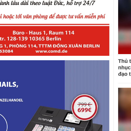
Thủ 
nhục 
đạo 