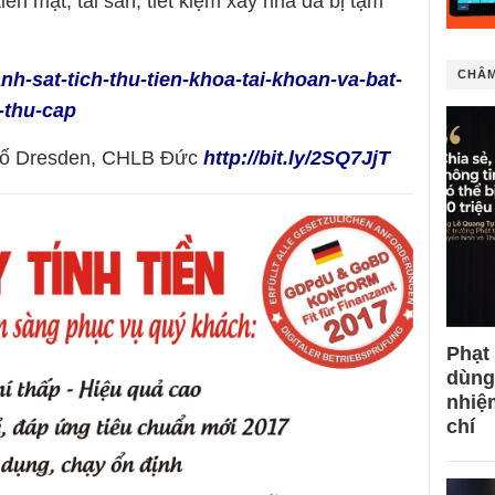
ền mặt, tài sản, tiết kiệm xây nhà đã bị tạm
CHÂM
nh-sat-tich-thu-tien-khoa-tai-khoan-va-bat-
u-thu-cap
phố Dresden, CHLB Đức
http://bit.ly/2SQ7JjT
Phạt
dùng
nhiệ
chí