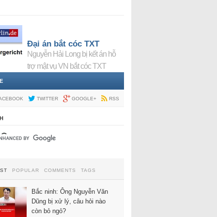
Đại án bắt cóc TXT
Nguyễn Hải Long bị kết án hỗ
trợ mật vụ VN bắt cóc TXT
E
ACEBOOK
TWITTER
GOOGLE+
RSS
H
EST
POPULAR
COMMENTS
TAGS
Bắc ninh: Ông Nguyễn Văn
Dũng bị xử lý, câu hỏi nào
còn bỏ ngỏ?