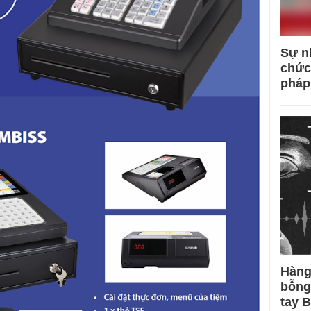
Sự n
chức
pháp
Hàng
bỗng
tay 