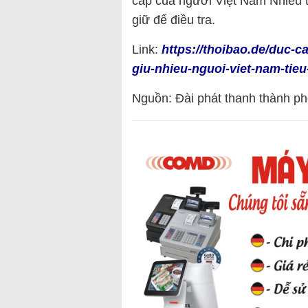
cắp của người Việt Nam Nhiều ti
giữ để điều tra.
Link:
https://thoibao.de/duc-ca
giu-nhieu-nguoi-viet-nam-tie
Nguồn: Đài phát thanh thành 