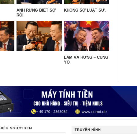
ANH RỪNG BIẾT SỢ
KHÔNG SỢ LUẬT SƯ.
RỒI
LÂM VÀ HƯNG – CÙNG
YO
HIỀU NGƯỜI XEM
TRUYỀN HÌNH