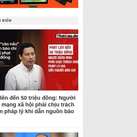
 BIẾM
 lên đến 50 triệu đồng: Người
 mạng xã hội phải chịu trách
m pháp lý khi dẫn nguồn báo