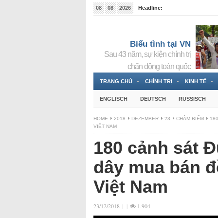
08
08
2026
Headline:
Tin bà Nguyễn Thị Thanh Nhàn đang ẩn náu tại Đức
Biểu tình tại VN
Sau 43 năm, sự kiện chính trị
chấn động toàn quốc
TRANG CHỦ
CHÍNH TRỊ
KINH TẾ
ENGLISCH
DEUTSCH
RUSSISCH
HOME
2018
DEZEMBER
23
CHÂM BIẾM
18
VIỆT NAM
180 cảnh sát 
dây mua bán đ
Việt Nam
23/12/2018
|
|
1.904