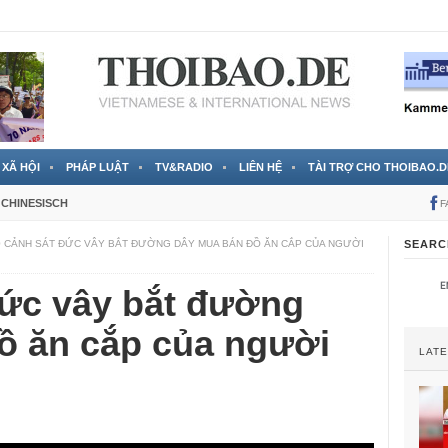
 đã được chính thức xác nhận
3 Jahren ago
XÃ HỘI
PHÁP LUẬT
TV&RADIO
LIÊN HỆ
TÀI TRỢ CHO THOIBAO.D
CHINESISCH
F
0 CẢNH SÁT ĐỨC VÂY BẮT ĐƯỜNG DÂY MUA BÁN ĐỒ ĂN CẮP CỦA NGƯỜI
SEARC
Đức vây bắt đường
ồ ăn cắp của người
LAT