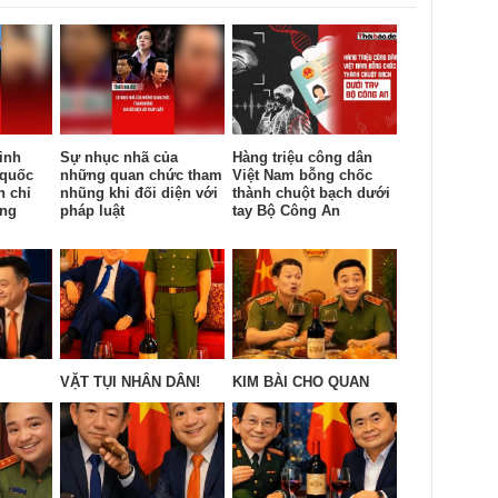
inh
Sự nhục nhã của
Hàng triệu công dân
 quốc
những quan chức tham
Việt Nam bỗng chốc
n chỉ
nhũng khi đối diện với
thành chuột bạch dưới
ống
pháp luật
tay Bộ Công An
VẶT TỤI NHÂN DÂN!
KIM BÀI CHO QUAN