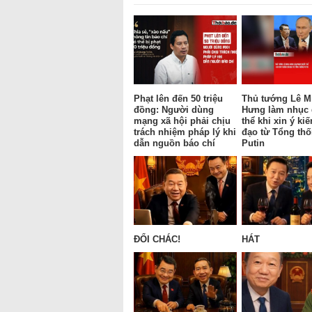
Phạt lên đến 50 triệu
Thủ tướng Lê M
đồng: Người dùng
Hưng làm nhục
mạng xã hội phải chịu
thể khi xin ý kiế
trách nhiệm pháp lý khi
đạo từ Tổng th
dẫn nguồn báo chí
Putin
ĐỔI CHÁC!
HÁT