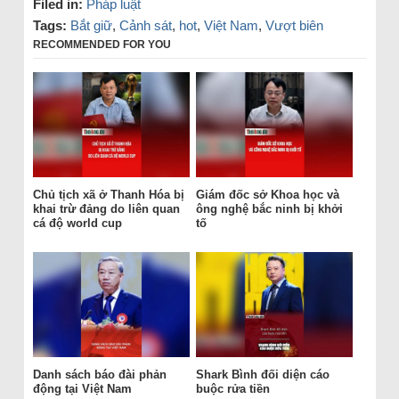
Filed in:
Pháp luật
Tags:
Bắt giữ
,
Cảnh sát
,
hot
,
Việt Nam
,
Vượt biên
RECOMMENDED FOR YOU
Chủ tịch xã ở Thanh Hóa bị
Giám đốc sở Khoa học và
khai trừ đảng do liên quan
ông nghệ bắc ninh bị khởi
cá độ world cup
tố
Danh sách báo đài phản
Shark Bình đối diện cáo
động tại Việt Nam
buộc rửa tiền