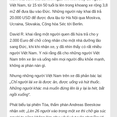
Việt Nam, từ 15 tới 50 tuổi bị lèn trong khoang xe rộng 3,8
m2 để đưa lậu vào Đức. Những người này khai đã trả
20.000 USD để được đưa lậu từ Hà Nội qua Moskva,
Ucraina, Slovakia, Cộng hòa Séc tới Berlin.
David R. khai rằng một người quen đã hứa trả cho y
2.000 Euro để chở công nhân cho một nhà dưỡng lão
sang Đức, khi khi nhận xe, y đã nhìn thấy có rất nhiều
người Việt Nam. Y nói rằng đã cho những người Việt
Nam trên xe ăn và uống nên mọi người đều khỏe mạnh,
không ai phàn nàn gì.
Nhưng những người Việt Nam trên xe đã phản bác lại:
„Chỉ người lái xe là được ăn, được uống và hút thuốc.
Những người khác mà muốn đứng lên là y lại la hét, bắt
ngồi xuống“.
Phát biểu tại phiên Tòa, thẩm phán Andreas Beeskow
nhận xét:
„Lèn 26 người vào trong một xe thì chở gia súc