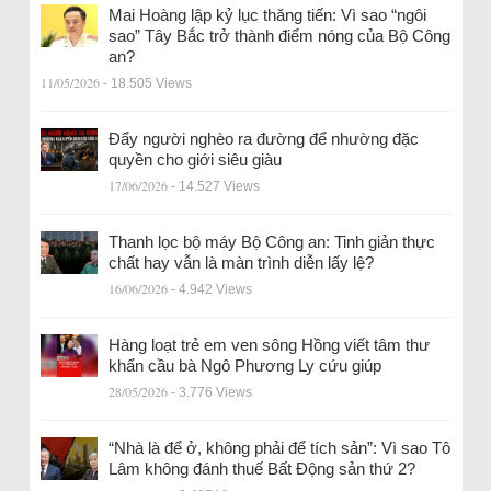
Mai Hoàng lập kỷ lục thăng tiến: Vì sao “ngôi
sao” Tây Bắc trở thành điểm nóng của Bộ Công
an?
11/05/2026
- 18.505 Views
Đẩy người nghèo ra đường để nhường đặc
quyền cho giới siêu giàu
17/06/2026
- 14.527 Views
Thanh lọc bộ máy Bộ Công an: Tinh giản thực
chất hay vẫn là màn trình diễn lấy lệ?
16/06/2026
- 4.942 Views
Hàng loạt trẻ em ven sông Hồng viết tâm thư
khẩn cầu bà Ngô Phương Ly cứu giúp
28/05/2026
- 3.776 Views
“Nhà là để ở, không phải để tích sản”: Vì sao Tô
Lâm không đánh thuế Bất Động sản thứ 2?