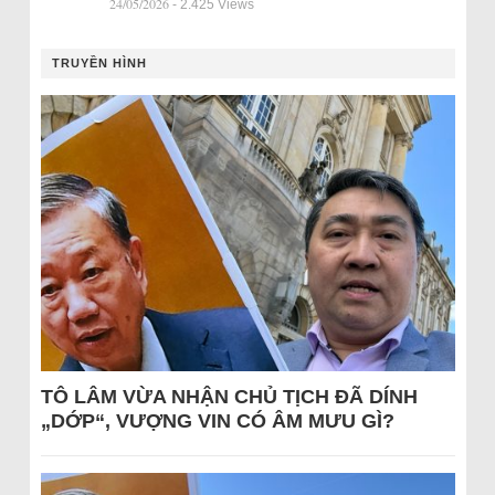
24/05/2026
- 2.425 Views
TRUYỀN HÌNH
TÔ LÂM VỪA NHẬN CHỦ TỊCH ĐÃ DÍNH
„DỚP“, VƯỢNG VIN CÓ ÂM MƯU GÌ?