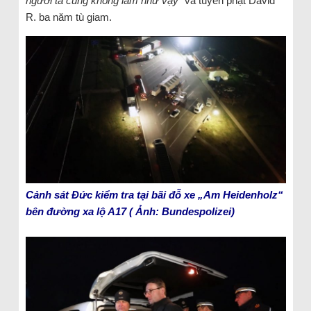
người ta cũng không làm như vậy“
và tuyên phạt David
R. ba năm tù giam.
Cảnh sát Đức kiểm tra tại bãi đỗ xe „Am Heidenholz“
bên đường xa lộ A17 ( Ảnh: Bundespolizei)