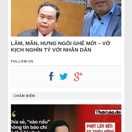
LÂM, MẪN, HƯNG NGỒI GHẾ MỚI – VỞ
KỊCH NGHÌN TỶ VỚI NHÂN DÂN
FOLLOW US
CHÂM BIẾM