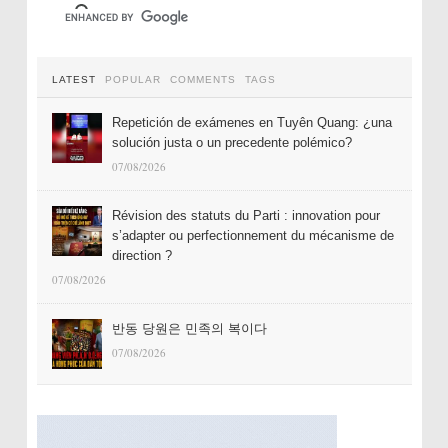
LATEST
POPULAR
COMMENTS
TAGS
Repetición de exámenes en Tuyên Quang: ¿una
solución justa o un precedente polémico?
07/08/2026
Révision des statuts du Parti : innovation pour
s’adapter ou perfectionnement du mécanisme de
direction ?
07/08/2026
반동 당원은 민족의 복이다
07/08/2026