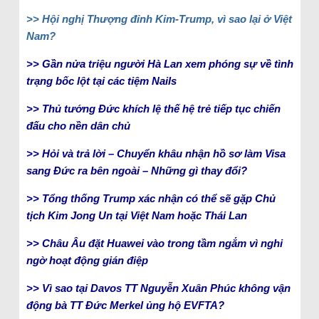
>> Hội nghị Thượng đỉnh Kim-Trump, vì sao lại ở Việt
Nam?
>> Gần nửa triệu người Hà Lan xem phóng sự về tình
trạng bốc lột tại các tiệm Nails
>> Thủ tướng Đức khích lệ thế hệ trẻ tiếp tục chiến
đấu cho nền dân chủ
>> Hỏi và trả lời – Chuyển khâu nhận hồ sơ làm Visa
sang Đức ra bên ngoài – Những gì thay đổi?
>> Tổng thống Trump xác nhận có thể sẽ gặp Chủ
tịch Kim Jong Un tại Việt Nam hoặc Thái Lan
>> Châu Âu đặt Huawei vào trong tầm ngắm vì nghi
ngờ hoạt động gián điệp
>> Vì sao tại Davos TT Nguyễn Xuân Phúc không vận
động bà TT Đức Merkel ủng hộ EVFTA?