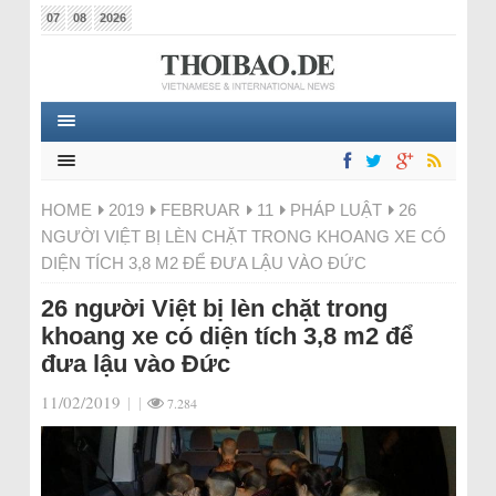
07
08
2026
HOME
2019
FEBRUAR
11
PHÁP LUẬT
26
NGƯỜI VIỆT BỊ LÈN CHẶT TRONG KHOANG XE CÓ
DIỆN TÍCH 3,8 M2 ĐỂ ĐƯA LẬU VÀO ĐỨC
26 người Việt bị lèn chặt trong
khoang xe có diện tích 3,8 m2 để
đưa lậu vào Đức
11/02/2019
|
|
7.284