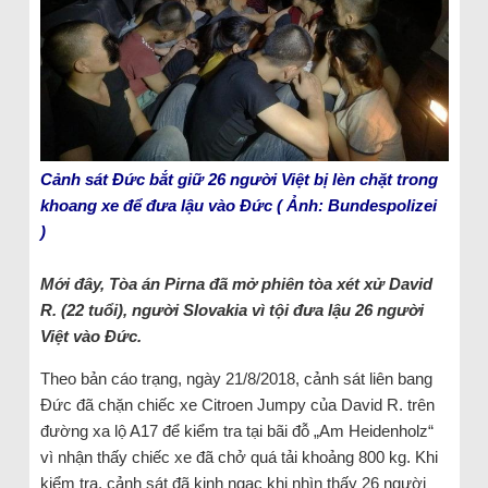
Cảnh sát Đức bắt giữ 26 người Việt bị lèn chặt trong
khoang xe để đưa lậu vào Đức ( Ảnh: Bundespolizei
)
Mới đây, Tòa án Pirna đã mở phiên tòa xét xử David
R. (22 tuổi), người Slovakia vì tội đưa lậu 26 người
Việt vào Đức.
Theo bản cáo trạng, ngày 21/8/2018, cảnh sát liên bang
Đức đã chặn chiếc xe Citroen Jumpy của David R. trên
đường xa lộ A17 để kiểm tra tại bãi đỗ „Am Heidenholz“
vì nhận thấy chiếc xe đã chở quá tải khoảng 800 kg. Khi
kiểm tra, cảnh sát đã kinh ngạc khi nhìn thấy 26 người