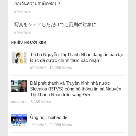
ยกเว้นความรับผิดชอบ?
07/08/2026
写真をシェアしただけでも罰則の対象に
07/08/2026
NHIỀU NGƯỜI XEM
Tin bà Nguyễn Thị Thanh Nhàn đang ẩn náu tại
Đức đã được chính thức xác nhận
07/08/2023
- 15.068 Views
Đài phát thanh và Truyền hình nhà nước
Slovakia (RTVS) công bố thông tin bà Nguyễn
Thị Thanh Nhàn trốn sang Đức!
06/08/2023
- 5.165 Views
Ủng hộ Thoibao.de
15/02/2018
- 24.060 Views