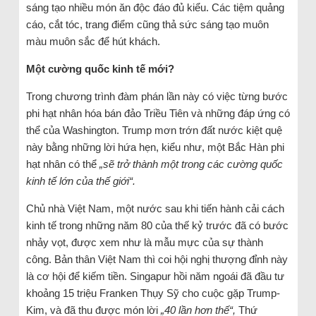
sáng tạo nhiều món ăn độc đáo đủ kiểu. Các tiệm quảng
cáo, cắt tóc, trang điểm cũng thả sức sáng tạo muôn
màu muôn sắc để hút khách.
Một cường quốc kinh tế mới?
Trong chương trình đàm phán lần này có việc từng bước
phi hạt nhân hóa bán đảo Triều Tiên và những đáp ứng có
thể của Washington. Trump mơn trớn đất nước kiệt quệ
này bằng những lời hứa hẹn, kiểu như, một Bắc Hàn phi
hạt nhân có thể
„sẽ trở thành một trong các cường quốc
kinh tế lớn của thế giới“.
Chủ nhà Việt Nam, một nước sau khi tiến hành cải cách
kinh tế trong những năm 80 của thế kỷ trước đã có bước
nhảy vọt, được xem như là mẫu mực của sự thành
công. Bản thân Việt Nam thì coi hội nghị thượng đỉnh này
là cơ hội để kiếm tiền. Singapur hồi năm ngoái đã đầu tư
khoảng 15 triệu Franken Thụy Sỹ cho cuộc gặp Trump-
Kim, và đã thu được món lời
„40 lần hơn thế“,
Thứ