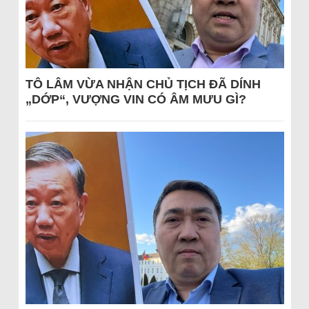
TÔ LÂM VỪA NHẬN CHỦ TỊCH ĐÃ DÍNH
„DỚP“, VƯỢNG VIN CÓ ÂM MƯU GÌ?