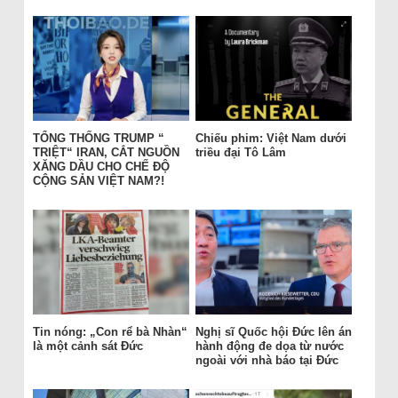
TỔNG THỐNG TRUMP “
Chiếu phim: Việt Nam dưới
TRIỆT“ IRAN, CẮT NGUỒN
triều đại Tô Lâm
XĂNG DẦU CHO CHẾ ĐỘ
CỘNG SẢN VIỆT NAM?!
Tin nóng: „Con rể bà Nhàn“
Nghị sĩ Quốc hội Đức lên án
là một cảnh sát Đức
hành động đe dọa từ nước
ngoài với nhà báo tại Đức