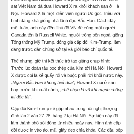
sát Việt Nam đã đưa Howard X ra khỏi khách sạn ở Hà
Nội. Howard X là một diễn viên người Úc gốc Triều với
hình dáng khá giống nhà lãnh đạo Bắc Hàn. Cách đây
một tuần, anh này đến Thủ đô VN để cùng một người
Canada tên là Russell White, người trông bên ngoài giống
Tổng thống Mỹ Trump, đóng giả cặp đôi Kim-Trump, làm
dáng trước dân chúng sở tại và giới báo chí quốc tế.
Thế nhưng, giờ thì kết thúc trò tạo giáng chụp hình:
Trước lúc đoàn tàu bọc thép của Kim tới Hà Nội, Howard
X được coi là kẻ quấy rối và buộc phải rời khỏi nước này.
„Người Bắc Hàn không biết đùa“,
Howard X nói ở sân
bay trước khi xuất cảnh,
„chế nhạo là vũ khí mạnh chống
lại độc tài“.
Cặp đôi Kim-Trump sẽ gặp nhau trong hội nghị thượng
đỉnh lần 2 vào 27-28 tháng 2 tại Hà Nội. Sự kiện này đã
làm thành phố sôi động từ nhiều ngày nay. Hình ảnh cặp
đôi được in vào áo, mũ, giây đeo chìa khóa. Các đầu bếp