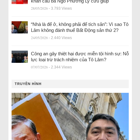
khẩn cầu bà Ngô Phương Ly cứu giúp
28/05/2026
- 3.793 Views
“Nhà là để ở, không phải để tích sản”: Vì sao Tô
Lâm không đánh thuế Bất Động sản thứ 2?
24/05/2026
- 2.440 Views
Công an gây thiệt hại được miễn tội hình sự: Nỗ
lực loại trừ trách nhiệm của Tô Lâm?
07/07/2026
- 2.344 Views
TRUYỀN HÌNH