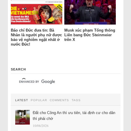
Báo chí Đức đưa tin: Bà
Musk xúc phạm Tổng thống
Nhàn là người phụ nữ được
Liên bang Đức Steinmeier
bảo vệ nghiêm ngặt nhất ở
trên X
nước Đức!
SEARCH
LATEST
POPULAR
COMMENTS
TAGS
Đất cho Công An thì ưu tiên, tái định cư cho dân
thì phải chờ
10/08/2026