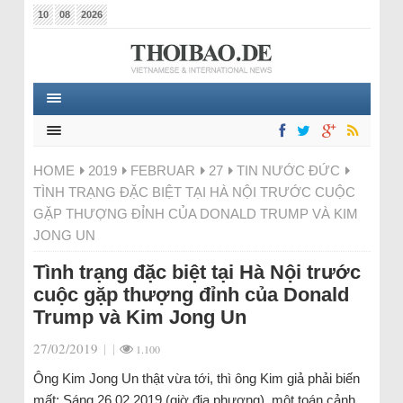
10
08
2026
HOME
2019
FEBRUAR
27
TIN NƯỚC ĐỨC
TÌNH TRẠNG ĐẶC BIỆT TẠI HÀ NỘI TRƯỚC CUỘC
GẶP THƯỢNG ĐỈNH CỦA DONALD TRUMP VÀ KIM
JONG UN
Tình trạng đặc biệt tại Hà Nội trước
cuộc gặp thượng đỉnh của Donald
Trump và Kim Jong Un
27/02/2019
|
|
1.100
Ông Kim Jong Un thật vừa tới, thì ông Kim giả phải biến
mất: Sáng 26.02.2019 (giờ địa phương), một toán cảnh