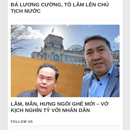
ĐÁ LƯƠNG CƯỜNG, TÔ LÂM LÊN CHỦ
TỊCH NƯỚC
LÂM, MẪN, HƯNG NGỒI GHẾ MỚI – VỞ
KỊCH NGHÌN TỶ VỚI NHÂN DÂN
FOLLOW US