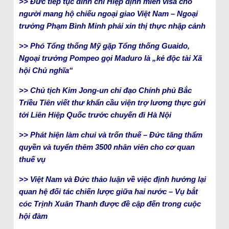
>> Đức tiếp tục đình chỉ Hiệp định miễn visa cho
người mang hộ chiếu ngoại giao Việt Nam – Ngoại
trưởng Phạm Bình Minh phải xin thị thực nhập cảnh
>> Phó Tổng thống Mỹ gặp Tổng thống Guaido,
Ngoại trưởng Pompeo gọi Maduro là „kẻ độc tài Xã
hội Chủ nghĩa“
>> Chủ tịch Kim Jong-un chỉ đạo Chính phủ Bắc
Triều Tiên viết thư khẩn cầu viện trợ lương thực gửi
tới Liên Hiệp Quốc trước chuyến đi Hà Nội
>> Phát hiện làm chui và trốn thuế – Đức tăng thẩm
quyền và tuyển thêm 3500 nhân viên cho cơ quan
thuế vụ
>> Việt Nam và Đức thảo luận về việc định hướng lại
quan hệ đối tác chiến lược giữa hai nước – Vụ bắt
cóc Trịnh Xuân Thanh được đề cập đến trong cuộc
hội đàm