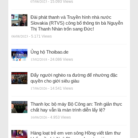
07/08/2023
- 15.093 Views
Đài phát thanh và Truyền hình nhà nước
Slovakia (RTVS) công bố thông tin bà Nguyễn
Thị Thanh Nhàn trốn sang Đức!
06/08/2023
- 5.171 Views
Ủng hộ Thoibao.de
15/02/2018
- 24.086 Views
Đẩy người nghèo ra đường để nhường đặc
quyền cho giới siêu giàu
17/06/2026
- 14.541 Views
Thanh lọc bộ máy Bộ Công an: Tinh giản thực
chất hay vẫn là màn trình diễn lấy lệ?
16/06/2026
- 4.953 Views
Hàng loạt trẻ em ven sông Hồng viết tâm thư