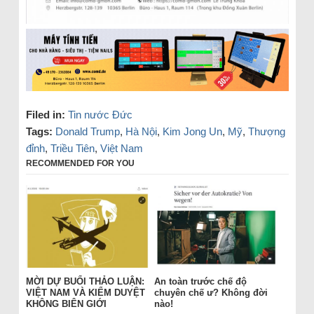
Filed in:
Tin nước Đức
Tags:
Donald Trump
,
Hà Nội
,
Kim Jong Un
,
Mỹ
,
Thượng
đỉnh
,
Triều Tiên
,
Việt Nam
RECOMMENDED FOR YOU
MỜI DỰ BUỔI THẢO LUẬN:
An toàn trước chế độ
VIỆT NAM VÀ KIỂM DUYỆT
chuyên chế ư? Không đời
KHÔNG BIÊN GIỚI
nào!