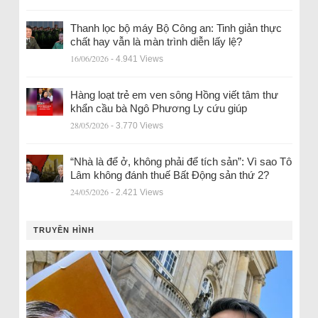
Thanh lọc bộ máy Bộ Công an: Tinh giản thực
chất hay vẫn là màn trình diễn lấy lệ?
16/06/2026
- 4.941 Views
Hàng loạt trẻ em ven sông Hồng viết tâm thư
khẩn cầu bà Ngô Phương Ly cứu giúp
28/05/2026
- 3.770 Views
“Nhà là để ở, không phải để tích sản”: Vì sao Tô
Lâm không đánh thuế Bất Động sản thứ 2?
24/05/2026
- 2.421 Views
TRUYỀN HÌNH