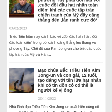
phương Tây phải đối mặt với
‚cuộc đối đầu hạt nhân toàn
diện‘ khi các cuộc tập trận
chiến tranh của Mỹ đẩy căng
thẳng đến ‚lằn ranh cực đỏ‘
03/02/2023
|
Triều Tiên hôm nay cảnh báo về „đối đầu hạt nhân, đối
đầu toàn diện“ trong bối cảnh căng thẳng leo thang với
phương Tây. Chế độ của Kim Jong-un cho biết các cuộc
tập trận của Mỹ và Hàn…
Bạo chúa Bắc Triều Tiên Kim
Jong-un và con gái, 12 tuổi,
tạo dáng với tên lửa hạt nhân
khi có tin đồn cô có thể là
người kế vị ông
28/11/2022
|
Nhà lãnh đạo Triều Tiên Kim Jong-un xuất hiện cùng cô