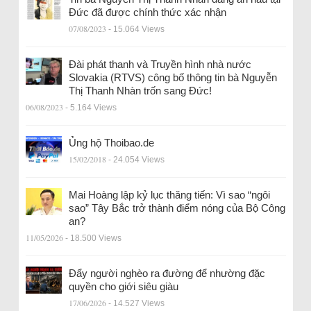
Đức đã được chính thức xác nhận
07/08/2023
- 15.064 Views
Đài phát thanh và Truyền hình nhà nước
Slovakia (RTVS) công bố thông tin bà Nguyễn
Thị Thanh Nhàn trốn sang Đức!
06/08/2023
- 5.164 Views
Ủng hộ Thoibao.de
15/02/2018
- 24.054 Views
Mai Hoàng lập kỷ lục thăng tiến: Vì sao “ngôi
sao” Tây Bắc trở thành điểm nóng của Bộ Công
an?
11/05/2026
- 18.500 Views
Đẩy người nghèo ra đường để nhường đặc
quyền cho giới siêu giàu
17/06/2026
- 14.527 Views