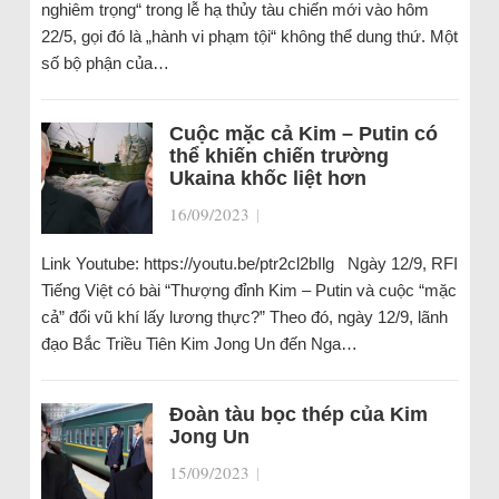
nghiêm trọng“ trong lễ hạ thủy tàu chiến mới vào hôm
22/5, gọi đó là „hành vi phạm tội“ không thể dung thứ. Một
số bộ phận của…
Cuộc mặc cả Kim – Putin có
thể khiến chiến trường
Ukaina khốc liệt hơn
16/09/2023
|
Link Youtube: https://youtu.be/ptr2cl2bIlg Ngày 12/9, RFI
Tiếng Việt có bài “Thượng đỉnh Kim – Putin và cuộc “mặc
cả” đổi vũ khí lấy lương thực?” Theo đó, ngày 12/9, lãnh
đạo Bắc Triều Tiên Kim Jong Un đến Nga…
Đoàn tàu bọc thép của Kim
Jong Un
15/09/2023
|