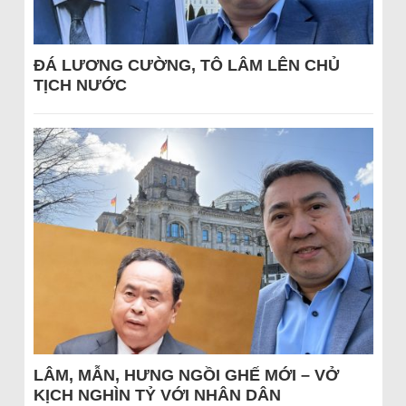
ĐÁ LƯƠNG CƯỜNG, TÔ LÂM LÊN CHỦ
TỊCH NƯỚC
LÂM, MẪN, HƯNG NGỒI GHẾ MỚI – VỞ
KỊCH NGHÌN TỶ VỚI NHÂN DÂN