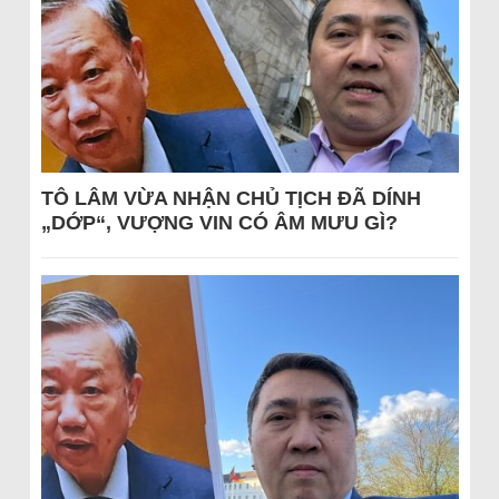
TÔ LÂM VỪA NHẬN CHỦ TỊCH ĐÃ DÍNH
„DỚP“, VƯỢNG VIN CÓ ÂM MƯU GÌ?