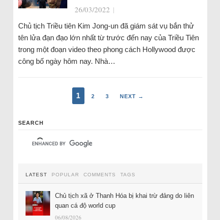
26/03/2022
|
Chủ tịch Triều tiên Kim Jong-un đã giám sát vụ bắn thử
tên lửa đạn đạo lớn nhất từ ​​trước đến nay của Triều Tiên
trong một đoạn video theo phong cách Hollywood được
công bố ngày hôm nay. Nhà…
1
2
3
NEXT →
SEARCH
LATEST
POPULAR
COMMENTS
TAGS
Chủ tịch xã ở Thanh Hóa bị khai trừ đảng do liên
quan cá độ world cup
06/08/2026