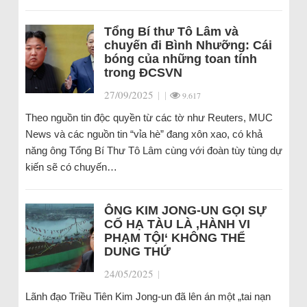
Tổng Bí thư Tô Lâm và
chuyến đi Bình Nhưỡng: Cái
bóng của những toan tính
trong ĐCSVN
27/09/2025
|
|
9.617
Theo nguồn tin độc quyền từ các tờ như Reuters, MUC
News và các nguồn tin “vỉa hè” đang xôn xao, có khả
năng ông Tổng Bí Thư Tô Lâm cùng với đoàn tùy tùng dự
kiến sẽ có chuyến…
ÔNG KIM JONG-UN GỌI SỰ
CỐ HẠ TÀU LÀ ‚HÀNH VI
PHẠM TỘI‘ KHÔNG THỂ
DUNG THỨ
24/05/2025
|
Lãnh đạo Triều Tiên Kim Jong-un đã lên án một „tai nạn