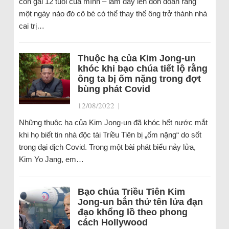
con gái 12 tuổi của mình – làm dấy lên đồn đoán rằng
một ngày nào đó cô bé có thể thay thế ông trở thành nhà
cai trị…
Thuộc hạ của Kim Jong-un
khóc khi bạo chúa tiết lộ rằng
ông ta bị ốm nặng trong đợt
bùng phát Covid
12/08/2022
|
Những thuộc hạ của Kim Jong-un đã khóc hết nước mắt
khi họ biết tin nhà độc tài Triều Tiên bị „ốm nặng“ do sốt
trong đại dịch Covid. Trong một bài phát biểu nảy lửa,
Kim Yo Jang, em…
Bạo chúa Triều Tiên Kim
Jong-un bắn thử tên lửa đạn
đạo khổng lồ theo phong
cách Hollywood