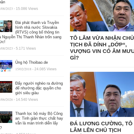
hận
/08/2023
- 15.086 Views
Đài phát thanh và Truyền
hình nhà nước Slovakia
(RTVS) công bố thông tin
à Nguyễn Thị Thanh Nhàn trốn sang
TÔ LÂM VỪA NHẬN CHỦ
ức!
TỊCH ĐÃ DÍNH „DỚP“,
/08/2023
- 5.171 Views
VƯỢNG VIN CÓ ÂM MƯ
GÌ?
Ủng hộ Thoibao.de
15/02/2018
- 24.085 Views
Đẩy người nghèo ra đường
để nhường đặc quyền cho
giới siêu giàu
/06/2026
- 14.540 Views
Thanh lọc bộ máy Bộ Công
an: Tinh giản thực chất hay
ĐÁ LƯƠNG CƯỜNG, TÔ
vẫn là màn trình diễn lấy
ệ?
LÂM LÊN CHỦ TỊCH