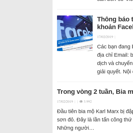
Thông báo t
khoản Face
17/02/2019
|
Các bạn đang b
địa chỉ Email:
dịch và chuyển
giải quyết. Nộ
Trong vòng 2 tuần, Bia m
17/02/2019
|
|
3.992
Đầu tiên bia mộ Karl Marx bị đập
sơn đỏ. Đây là lần tấn công thứ
Những người…