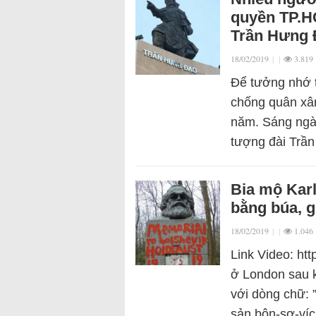
quyền TP.H
Trần Hưng 
18/02/2019
|
|
3.819
Để tưởng nhớ tớ
chống quân xâ
năm. Sáng ngà
tượng đài Trầ
Bia mộ Karl
bằng búa, gi
18/02/2019
|
|
1.046
Link Video: ht
ở London sau kh
với dòng chữ: 
sản bôn-sơ-ví