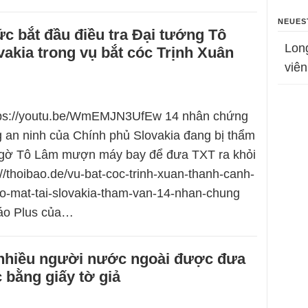
NEUES
c bắt đầu điều tra Đại tướng Tô
Lon
vakia trong vụ bắt cóc Trịnh Xuân
viên
ttps://youtu.be/WmEMJN3UfEw 14 nhân chứng
g an ninh của Chính phủ Slovakia đang bị thẩm
 ngờ Tô Lâm mượn máy bay để đưa TXT ra khỏi
//thoibao.de/vu-bat-coc-trinh-xuan-thanh-canh-
co-mat-tai-slovakia-tham-van-14-nhan-chung
áo Plus của…
nhiều người nước ngoài được đưa
 bằng giấy tờ giả