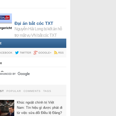
Đại án bắt cóc TXT
Nguyễn Hải Long bị kết án hỗ
trợ mật vụ VN bắt cóc TXT
E
ACEBOOK
TWITTER
GOOGLE+
RSS
H
EST
POPULAR
COMMENTS
TAGS
Khúc ngoặt chính trị Việt
Nam: Tín hiệu gì được phát đi
từ việc sửa đổi Điều lệ Đảng?