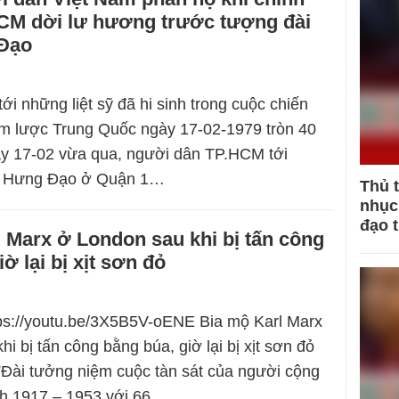
CM dời lư hương trước tượng đài
Đạo
i những liệt sỹ đã hi sinh trong cuộc chiến
m lược Trung Quốc ngày 17-02-1979 tròn 40
y 17-02 vừa qua, người dân TP.HCM tới
n Hưng Đạo ở Quận 1…
Thủ 
nhục 
đạo 
 Marx ở London sau khi bị tấn công
ờ lại bị xịt sơn đỏ
tps://youtu.be/3X5B5V-oENE Bia mộ Karl Marx
i bị tấn công bằng búa, giờ lại bị xịt sơn đỏ
”Đài tưởng niệm cuộc tàn sát của người cộng
ch 1917 – 1953 với 66…