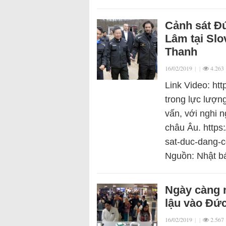
Cảnh sát Đứ
Lâm tại Slo
Thanh
16/02/2019
|
|
4.263
Link Video: h
trong lực lượn
vấn, với nghi
châu Âu. https:
sat-duc-dang-
Nguồn: Nhật b
Ngày càng 
lậu vào Đức
16/02/2019
|
|
2.567