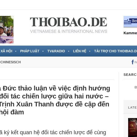
 đã được chính thức xác nhận
3 Jahren ago
XÃ HỘI
PHÁP LUẬT
TV&RADIO
LIÊN HỆ
TÀI TRỢ CHO THOIBAO.D
CHINESISCH
F
SEARC
 Đức thảo luận về việc định hướng
 đối tác chiến lược giữa hai nước –
 Trịnh Xuân Thanh được đề cập đến
LAT
 hội đàm
ký kết quan hệ đối tác chiến lược để cùng