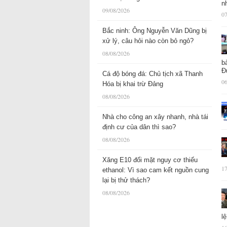
n
09/08/2026
07
Bắc ninh: Ông Nguyễn Văn Dũng bị
xử lý, câu hỏi nào còn bỏ ngỏ?
08/08/2026
b
Đ
Cá độ bóng đá: Chủ tịch xã Thanh
06
Hóa bị khai trừ Đảng
08/08/2026
Nhà cho công an xây nhanh, nhà tái
định cư của dân thì sao?
08/08/2026
Xăng E10 đối mặt nguy cơ thiếu
17
ethanol: Vì sao cam kết nguồn cung
lại bị thử thách?
08/08/2026
l