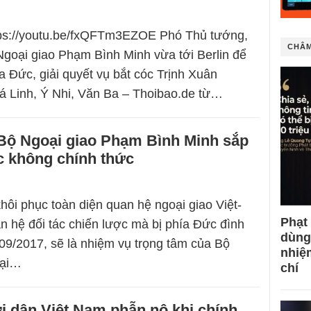
ttps://youtu.be/fxQFTm3EZOE Phó Thủ tướng,
CHÂM
goại giao Phạm Bình Minh vừa tới Berlin để
a Đức, giải quyết vụ bắt cóc Trịnh Xuân
á Linh, Ý Nhi, Văn Ba – Thoibao.de từ…
Bộ Ngoại giao Phạm Bình Minh sắp
c không chính thức
khôi phục toàn diện quan hệ ngoại giao Việt-
Phạt
n hệ đối tác chiến lược mà bị phía Đức đình
dùng
/09/2017, sẽ là nhiệm vụ trọng tâm của Bộ
nhiệ
oại…
chí
i dân Việt Nam phẫn nộ khi chính