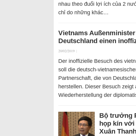
nhau theo đuổi lợi ích của 2 nư
chỉ do những khác…
Vietnams Außenminister 
Deutschland einen inoffi
20/02/2019
|
Der inoffizielle Besuch des vi
soll die deutsch-vietnamesisch
Partnerschaft, die von Deutschl
herstellen. Dieser Besuch zeigt 
Wiederherstellung der diploma
Bộ trưởng 
họp kín với
Xuân Than