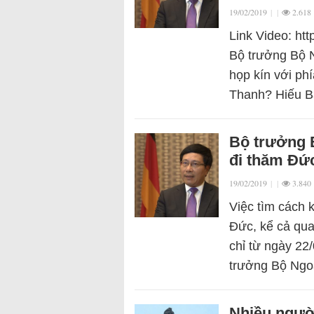
19/02/2019
|
|
2.618
Link Video: h
Bộ trưởng Bộ N
họp kín với phí
Thanh? Hiếu B
Bộ trưởng 
đi thăm Đứ
19/02/2019
|
|
3.840
Việc tìm cách 
Đức, kể cả qua
chỉ từ ngày 22
trưởng Bộ Ng
Nhiều ngườ