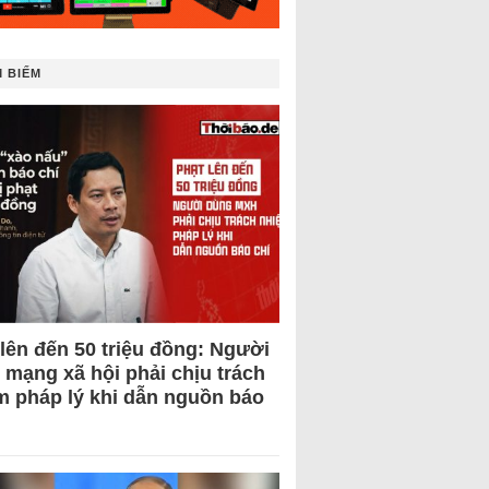
 BIẾM
 lên đến 50 triệu đồng: Người
 mạng xã hội phải chịu trách
m pháp lý khi dẫn nguồn báo