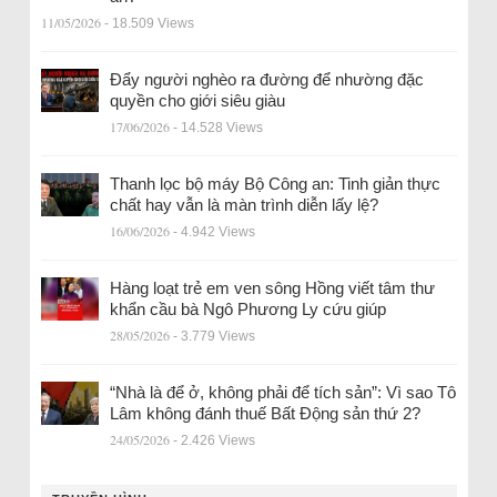
11/05/2026
- 18.509 Views
Đẩy người nghèo ra đường để nhường đặc
quyền cho giới siêu giàu
17/06/2026
- 14.528 Views
Thanh lọc bộ máy Bộ Công an: Tinh giản thực
chất hay vẫn là màn trình diễn lấy lệ?
16/06/2026
- 4.942 Views
Hàng loạt trẻ em ven sông Hồng viết tâm thư
khẩn cầu bà Ngô Phương Ly cứu giúp
28/05/2026
- 3.779 Views
“Nhà là để ở, không phải để tích sản”: Vì sao Tô
Lâm không đánh thuế Bất Động sản thứ 2?
24/05/2026
- 2.426 Views