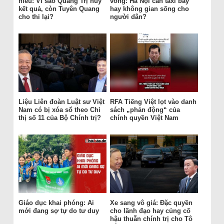
hiểu: Vì sao Quảng Trị hủy
vông: Hà Nội cần taxi bay
kết quả, còn Tuyên Quang
hay không gian sống cho
cho thi lại?
người dân?
Liệu Liên đoàn Luật sư Việt
RFA Tiếng Việt lọt vào danh
Nam có bị xóa sổ theo Chỉ
sách „phản động“ của
thị số 11 của Bộ Chính trị?
chính quyền Việt Nam
Giáo dục khai phóng: Ai
Xe sang vô giá: Đặc quyền
mới đang sợ tự do tư duy
cho lãnh đạo hay củng cố
hậu thuẫn chính trị cho Tô