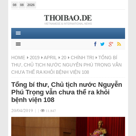
08
08
2026
HOME
2019
APRIL
20
CHÍNH TRỊ
TỔNG BÍ
THƯ, CHỦ TỊCH NƯỚC NGUYỄN PHÚ TRỌNG VẪN
CHƯA THỂ RA KHỎI BỆNH VIỆN 108
Tổng bí thư, Chủ tịch nước Nguyễn
Phú Trọng vẫn chưa thể ra khỏi
bệnh viện 108
20/04/2019
|
|
11.847