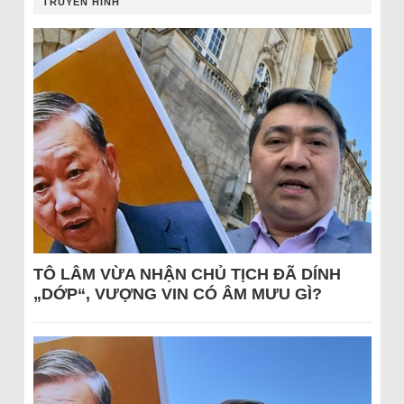
TRUYỀN HÌNH
TÔ LÂM VỪA NHẬN CHỦ TỊCH ĐÃ DÍNH
„DỚP“, VƯỢNG VIN CÓ ÂM MƯU GÌ?