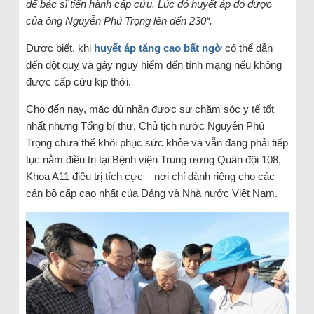
để bác sĩ tiến hành cấp cứu. Lúc đó huyết áp đo được
của ông Nguyễn Phú Trọng lên đến 230“.
Được biết, khi
huyết áp tăng cao bất ngờ
có thể dẫn
đến đột quỵ và gây nguy hiểm đến tính mạng nếu không
được cấp cứu kịp thời.
Cho đến nay, mặc dù nhận được sự chăm sóc y tế tốt
nhất nhưng Tổng bí thư, Chủ tịch nước Nguyễn Phú
Trọng chưa thể khôi phục sức khỏe và vẫn đang phải tiếp
tục nằm điều trị tại Bệnh viện Trung ương Quân đội 108,
Khoa A11 điều trị tích cực – nơi chỉ dành riêng cho các
cán bộ cấp cao nhất của Đảng và Nhà nước Việt Nam.