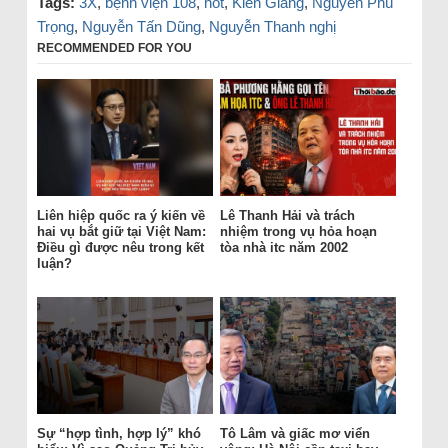
Tags:
3X
,
bệnh viện 108
,
hot
,
Kiên Giang
,
Nguyễn Phú
Trọng
,
Nguyễn Tấn Dũng
,
Nguyễn Thanh nghị
RECOMMENDED FOR YOU
Liên hiệp quốc ra ý kiến về
Lê Thanh Hải và trách
hai vụ bắt giữ tại Việt Nam:
nhiệm trong vụ hỏa hoạn
Điều gì được nêu trong kết
tòa nhà itc năm 2002
luận?
Sự “hợp tình, hợp lý” khó
Tô Lâm và giấc mơ viển