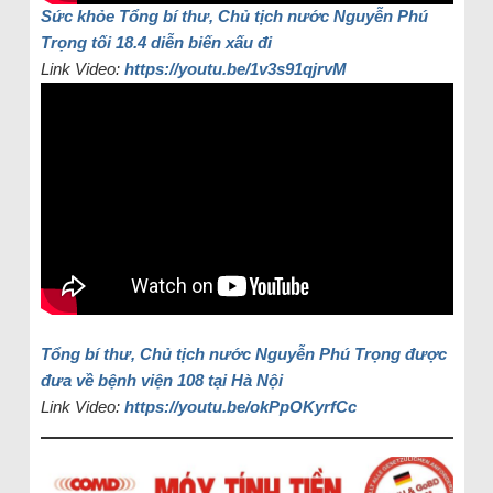
Sức khỏe Tổng bí thư, Chủ tịch nước Nguyễn Phú
Trọng tối 18.4 diễn biến xấu đi
Link Video:
https://youtu.be/1v3s91qjrvM
Tổng bí thư, Chủ tịch nước Nguyễn Phú Trọng được
đưa về bệnh viện 108 tại Hà Nội
Link Video:
https://youtu.be/okPpOKyrfCc