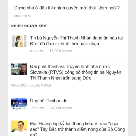
Dựng nhà ở đâu thì chính quyền mới thôi “dòm ngó”?
08/08/2026
NHIỀU NGƯỜI XEM
Tin bà Nguyễn Thị Thanh Nhàn đang ẩn náu tại
Đức đã được chính thức xác nhận
07/08/2023
- 15.070 Views
Đài phát thanh và Truyền hình nhà nước
Slovakia (RTVS) công bố thông tin bà Nguyễn
Thị Thanh Nhàn trốn sang Đức!
06/08/2023
- 5.165 Views
Ủng hộ Thoibao.de
15/02/2018
- 24.068 Views
Mai Hoàng lập kỷ lục thăng tiến: Vì sao “ngôi
sao” Tây Bắc trở thành điểm nóng của Bộ Công
an?