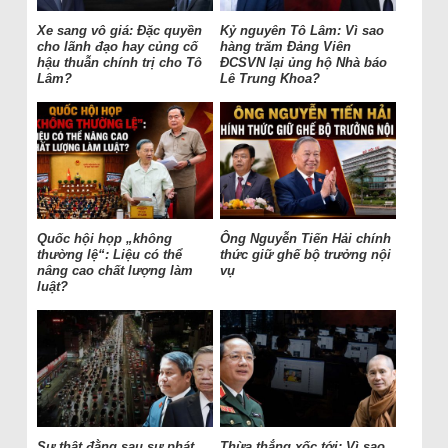
Xe sang vô giá: Đặc quyền
Kỷ nguyên Tô Lâm: Vì sao
cho lãnh đạo hay củng cố
hàng trăm Đảng Viên
hậu thuẫn chính trị cho Tô
ĐCSVN lại ủng hộ Nhà báo
Lâm?
Lê Trung Khoa?
Quốc hội họp „không
Ông Nguyễn Tiến Hải chính
thường lệ“: Liệu có thể
thức giữ ghế bộ trưởng nội
nâng cao chất lượng làm
vụ
luật?
Sự thật đằng sau sự phát
Thừa thắng xốc tới: Vì sao