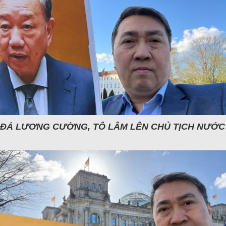
ĐÁ LƯƠNG CƯỜNG, TÔ LÂM LÊN CHỦ TỊCH NƯỚC