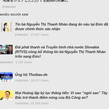
写真をシェアしただけでも罰則の対象に
07/08/2026
NHIỀU NGƯỜI XEM
Tin bà Nguyễn Thị Thanh Nhàn đang ẩn náu tại Đức đã
được chính thức xác nhận
07/08/2023
- 15.067 Views
Đài phát thanh và Truyền hình nhà nước Slovakia
(RTVS) công bố thông tin bà Nguyễn Thị Thanh Nhàn
trốn sang Đức!
06/08/2023
- 5.165 Views
Ủng hộ Thoibao.de
15/02/2018
- 24.057 Views
Mai Hoàng lập kỷ lục thăng tiến: Vì sao “ngôi sao” Tây
Bắc trở thành điểm nóng của Bộ Công an?
11/05/2026
- 18.504 Views