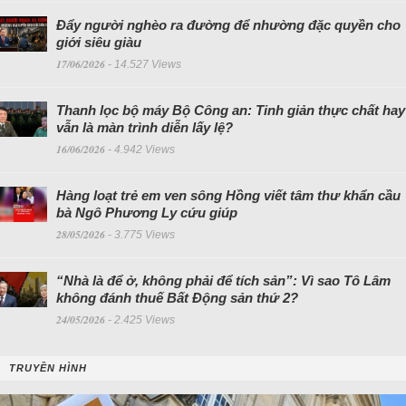
Đẩy người nghèo ra đường để nhường đặc quyền cho
giới siêu giàu
17/06/2026
- 14.527 Views
Thanh lọc bộ máy Bộ Công an: Tinh giản thực chất hay
vẫn là màn trình diễn lấy lệ?
16/06/2026
- 4.942 Views
Hàng loạt trẻ em ven sông Hồng viết tâm thư khẩn cầu
bà Ngô Phương Ly cứu giúp
28/05/2026
- 3.775 Views
“Nhà là để ở, không phải để tích sản”: Vì sao Tô Lâm
không đánh thuế Bất Động sản thứ 2?
24/05/2026
- 2.425 Views
TRUYỀN HÌNH