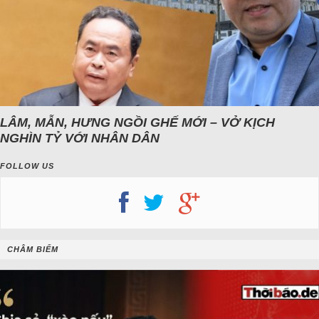
LÂM, MẪN, HƯNG NGỒI GHẾ MỚI – VỞ KỊCH
NGHÌN TỶ VỚI NHÂN DÂN
FOLLOW US
CHÂM BIẾM