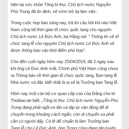
hiện tại sức khỏe Tổng bí thư, Chủ tịch nước Nguyễn
Phú Trọng đã ổn định, sẽ sớm trở lại làm việc.
Trong cuộc họp báo sáng nay, trả lời câu hỏi khi nào Việt
Nam cộng bố thời gian tổ chức quốc tang cho nguyên
Chủ tịch nước Lê Đức Anh, bà Hằng nói:
“ Thông tin về tổ
chức tang lễ cho nguyên Chủ tịch nước Lê Đức Anh sẽ
được thông báo vào thời điểm phù hợp“.
Cho đến cuối ngày hôm nay 25/04/2019, đã 3 ngày sau
khi ông Lê Đức Anh mất. Chính phủ Việt Nam cũng chưa
ra Thông báo về thời gian tổ chức quốc tang, Ban tang lễ
Nhà nước và đặc biết nhất là ai sẽ là Trưởng ban Tang lễ.
Hôm nay một cán bộ cơ quan cấp cao của Đảng cho tờ
Thoibao.de biết: „
Tổng bí thư, Chủ tịch nước Nguyễn Phú
Trọng đang phải ngồi xe lăn và tập tự vận động để di
chuyển trong khoảng cách ngắn, còn di chuyển xa phải
cần có người đẩy. Có lẽ để chuẩn bị làm Trưởng ban
Tang lễ cho Lê Đức Anh, ông Trọng cũng đang tập luyện