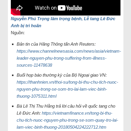
Nguyễn Phú Trọng lâm trọng bệnh, Lễ tang Lê Đức
Anh bị trì hoãn
Nguồn:
Bản tin của Hãng Thông tấn Anh Reuters:
https://www.channelnewsasia.com/news/asia/vietnam-
leader-nguyen-phu-trong-suffering-from-illness-
sources-11478638
Buổi họp báo thường kỳ của Bộ Ngoại giao VN:
https://thanhnien.vn/thoi-su/tong-bi-thu-chu-tich-nuoc-
nguyen-phu-trong-se-som-tro-lai-lam-viec-binh-
thuong-1075311.html
Bà Lê Thị Thu Hằng trả lời câu hỏi về quốc tang cho
Lê Đức Anh:
https://vietnamfinance.vn/tong-bi-thu-
chu-tich-nuoc-nguyen-phu-trong-se-som-quay-tro-lai-
lam-viec-binh-thuong-20180504224222712.htm