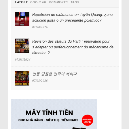
LATEST
POPULAR
COMMENTS
TAGS
Repetición de exámenes en Tuyên Quang: ¿una
solución justa o un precedente polémico?
07/08/2026
Révision des statuts du Parti : innovation pour
s’adapter ou perfectionnement du mécanisme de
direction ?
07/08/2026
반동 당원은 민족의 복이다
07/08/2026