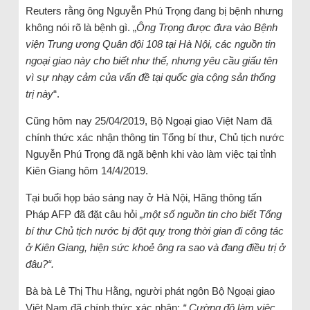
Reuters rằng ông Nguyễn Phú Trọng đang bị bệnh nhưng
không nói rõ là bệnh gì. „
Ông Trọng được đưa vào Bệnh
viện Trung ương Quân đội 108 tại Hà Nội, các nguồn tin
ngoại giao này cho biết như thế, nhưng yêu cầu giấu tên
vì sự nhạy cảm của vấn đề tại quốc gia cộng sản thống
trị này
“.
Cũng hôm nay 25/04/2019, Bộ Ngoại giao Việt Nam đã
chính thức xác nhận thông tin Tổng bí thư, Chủ tịch nước
Nguyễn Phú Trọng đã ngã bệnh khi vào làm việc tại tỉnh
Kiên Giang hôm 14/4/2019.
Tại buổi họp báo sáng nay ở Hà Nội, Hãng thông tấn
Pháp AFP đã đặt câu hỏi
„một số nguồn tin cho biết Tổng
bí thư Chủ tịch nước bị đột quỵ trong thời gian đi công tác
ở Kiên Giang, hiện sức khoẻ ông ra sao và đang điều trị ở
đâu?“.
Bà bà Lê Thị Thu Hằng, người phát ngôn Bộ Ngoại giao
Việt Nam đã chính thức xác nhận:
“ Cường độ làm việc