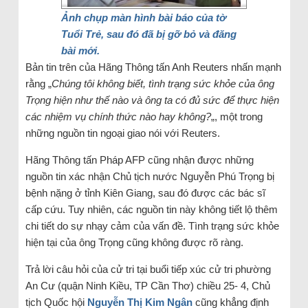
Ảnh chụp màn hình bài báo của tờ
Tuổi Trẻ, sau đó đã bị gỡ bỏ và đăng
bà
i mới.
Bản tin trên của Hãng Thông tấn Anh Reuters nhấn mạnh
rằng „
Chúng tôi không biết, tình trạng sức khỏe của ông
Trọng hiện như thế nào và ông ta có đủ sức để thực hiện
các nhiệm vụ chính thức nào hay không?
„, một trong
những nguồn tin ngoại giao nói với Reuters.
Hãng Thông tấn Pháp AFP cũng nhận được những
nguồn tin xác nhận Chủ tịch nước Nguyễn Phú Trọng bị
bệnh nặng ở tỉnh Kiên Giang, sau đó được các bác sĩ
cấp cứu. Tuy nhiên, các nguồn tin này không tiết lộ thêm
chi tiết do sự nhạy cảm của vấn đề. Tình trạng sức khỏe
hiện tại của ông Trọng cũng không được rõ ràng.
Trả lời câu hỏi của cử tri tại buổi tiếp xúc cử tri phường
An Cư (quận Ninh Kiều, TP Cần Thơ) chiều 25- 4, Chủ
tịch Quốc hội
Nguyễn Thị Kim Ngân
cũng khẳng định