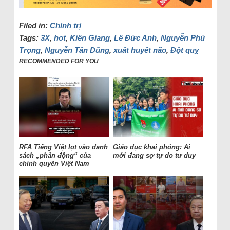
Filed in:
Chính trị
Tags:
3X
,
hot
,
Kiên Giang
,
Lê Đức Anh
,
Nguyễn Phú
Trọng
,
Nguyễn Tấn Dũng
,
xuất huyết não
,
Đột quỵ
RECOMMENDED FOR YOU
RFA Tiếng Việt lọt vào danh
Giáo dục khai phóng: Ai
sách „phản động“ của
mới đang sợ tự do tư duy
chính quyền Việt Nam