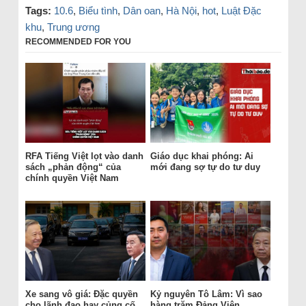
Tags:
10.6
,
Biểu tình
,
Dân oan
,
Hà Nội
,
hot
,
Luật Đặc
khu
,
Trung ương
RECOMMENDED FOR YOU
RFA Tiếng Việt lọt vào danh
Giáo dục khai phóng: Ai
sách „phản động“ của
mới đang sợ tự do tư duy
chính quyền Việt Nam
Xe sang vô giá: Đặc quyền
Kỷ nguyên Tô Lâm: Vì sao
cho lãnh đạo hay củng cố
hàng trăm Đảng Viên