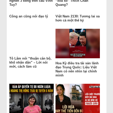
nghẽn 3 tiếng trên cầu Vĩnh
“xóa sổ” Thích Chân
Tuy?
Quang?
Công an cũng nói đạo lý
Việt Nam 2130: Tương lai xa
hơn cả một thế kỷ
Tô Lâm nói “thuận cán bộ,
khổ nhân dân” – Lời nói
Hoa Kỳ điều tra tài sản lãnh
mới, cách làm cũ
đạo Trung Quốc: Liệu Việt
Nam có nên nhìn lại chính
mình