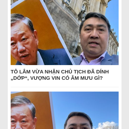
TÔ LÂM VỪA NHẬN CHỦ TỊCH ĐÃ DÍNH
„DỚP“, VƯỢNG VIN CÓ ÂM MƯU GÌ?