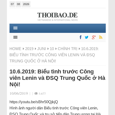
07
08
2026
HOME
2019
JUNI
10
CHÍNH TRỊ
10.6.2019:
BIỂU TÌNH TRƯỚC CÔNG VIÊN LENIN VÀ ĐSQ
TRUNG QUỐC Ở HÀ NỘI!
10.6.2019: Biểu tình trước Công
viên Lenin và ĐSQ Trung Quốc ở Hà
Nội!
10/06/2019
|
|
3.677
https://youtu.be/sBhr50QjkjQ
Hình ảnh người dân Biểu tình trước Công viên Lenin,
ĐSQ Trung Quốc và trụ sở tiếp dân Trung ương tại Hà