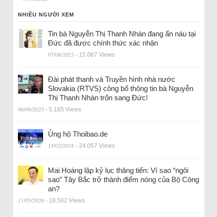
NHIỀU NGƯỜI XEM
Tin bà Nguyễn Thị Thanh Nhàn đang ẩn náu tại
Đức đã được chính thức xác nhận
07/08/2023
- 15.067 Views
Đài phát thanh và Truyền hình nhà nước
Slovakia (RTVS) công bố thông tin bà Nguyễn
Thị Thanh Nhàn trốn sang Đức!
06/08/2023
- 5.165 Views
Ủng hộ Thoibao.de
15/02/2018
- 24.057 Views
Mai Hoàng lập kỷ lục thăng tiến: Vì sao “ngôi
sao” Tây Bắc trở thành điểm nóng của Bộ Công
an?
11/05/2026
- 18.502 Views