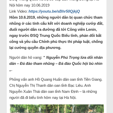
Nội hôm nay 10.06.2019
Link Video:
https://youtu.be/sBhr50QjkjQ
Hôm 10.6.2019, những người dân bị quan chức tham
nhũng ở các tỉnh cấu kết với doanh nghiệp cướp đất,
đuổi người dân ra đường đã tới Công viên Lenin,
ngay trước ĐSQ Trung Quốc Biểu tình, phản đối bất
công và yêu cầu Chính phủ thực thi pháp luật, chống
lại cường quyền địa phương.
Người dân hô vang:
“ Nguyễn Phú Trọng lừa dối nhân
dân – Đả đảo tham nhũng – Đả đảo Quốc hội bù nhìn
„.
Phỏng vấn anh Hồ Quang Huấn dân oan tỉnh Tiền Giang.
Chị Nguyễn Thị Thanh dân oan tỉnh Bạc Liêu. Anh
Nguyễn Xuân Thái dân oan tỉnh Nam Định – là những
người đã đi biểu tình hôm nay tại Hà Nội.