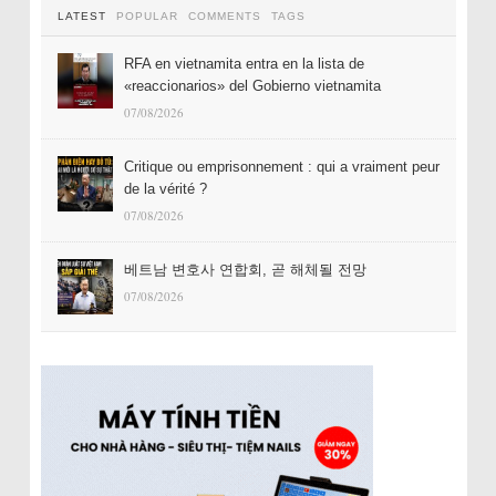
LATEST
POPULAR
COMMENTS
TAGS
RFA en vietnamita entra en la lista de
«reaccionarios» del Gobierno vietnamita
07/08/2026
Critique ou emprisonnement : qui a vraiment peur
de la vérité ?
07/08/2026
베트남 변호사 연합회, 곧 해체될 전망
07/08/2026