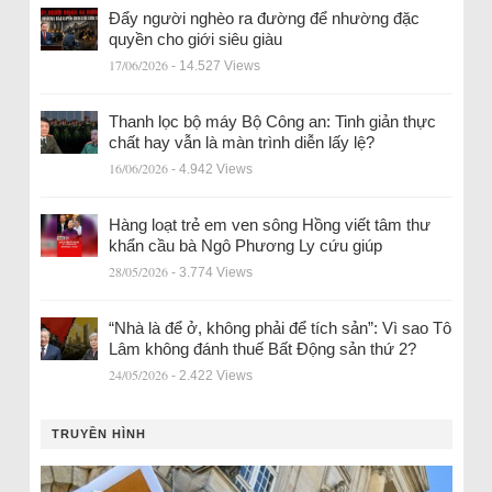
Đẩy người nghèo ra đường để nhường đặc
quyền cho giới siêu giàu
17/06/2026
- 14.527 Views
Thanh lọc bộ máy Bộ Công an: Tinh giản thực
chất hay vẫn là màn trình diễn lấy lệ?
16/06/2026
- 4.942 Views
Hàng loạt trẻ em ven sông Hồng viết tâm thư
khẩn cầu bà Ngô Phương Ly cứu giúp
28/05/2026
- 3.774 Views
“Nhà là để ở, không phải để tích sản”: Vì sao Tô
Lâm không đánh thuế Bất Động sản thứ 2?
24/05/2026
- 2.422 Views
TRUYỀN HÌNH