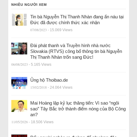
NHIỀU NGƯỜI XEM
Tin bà Nguyễn Thị Thanh Nhàn đang ẩn náu tại
Đức đã được chính thức xác nhận
07/08/2023
- 15.069 Views
Đài phát thanh và Truyền hình nhà nước
Slovakia (RTVS) công bố thông tin bà Nguyễn
Thị Thanh Nhàn trốn sang Đức!
06/08/2023
- 5.165 Views
Ủng hộ Thoibao.de
15/02/2018
- 24.064 Views
Mai Hoàng lập kỷ lục thăng tiến: Vì sao “ngôi
sao” Tây Bắc trở thành điểm nóng của Bộ Công
an?
11/05/2026
- 18.506 Views