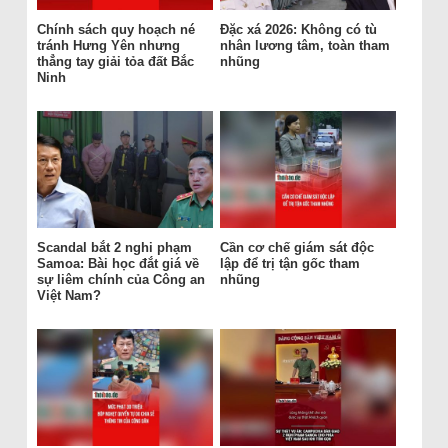
Chính sách quy hoạch né
Đặc xá 2026: Không có tù
tránh Hưng Yên nhưng
nhân lương tâm, toàn tham
thẳng tay giải tỏa đất Bắc
nhũng
Ninh
Scandal bắt 2 nghi phạm
Cần cơ chế giám sát độc
Samoa: Bài học đắt giá về
lập để trị tận gốc tham
sự liêm chính của Công an
nhũng
Việt Nam?