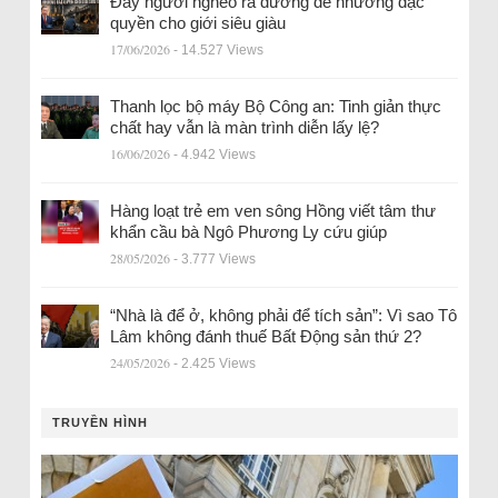
Đẩy người nghèo ra đường để nhường đặc
quyền cho giới siêu giàu
17/06/2026
- 14.527 Views
Thanh lọc bộ máy Bộ Công an: Tinh giản thực
chất hay vẫn là màn trình diễn lấy lệ?
16/06/2026
- 4.942 Views
Hàng loạt trẻ em ven sông Hồng viết tâm thư
khẩn cầu bà Ngô Phương Ly cứu giúp
28/05/2026
- 3.777 Views
“Nhà là để ở, không phải để tích sản”: Vì sao Tô
Lâm không đánh thuế Bất Động sản thứ 2?
24/05/2026
- 2.425 Views
TRUYỀN HÌNH