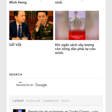
Minh Hưng.
nịnh.
GỠ VỘI
Khi ngân sách xây tượng
còn nông dân phải tự cứu
mình.
SEARCH
LATEST
POPULAR
COMMENTS
TAGS
Repetición de exámenes en Tuyên Quang: ¿una