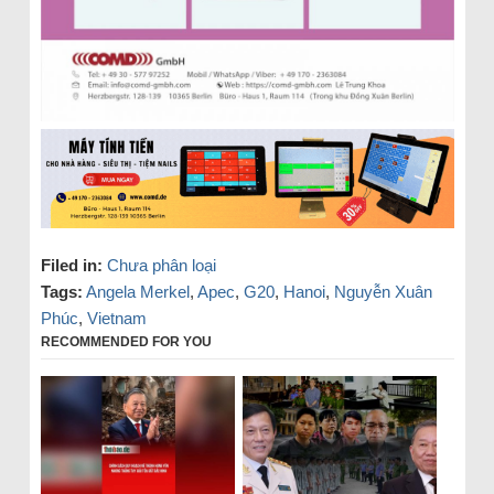
Filed in:
Chưa phân loại
Tags:
Angela Merkel
,
Apec
,
G20
,
Hanoi
,
Nguyễn Xuân
Phúc
,
Vietnam
RECOMMENDED FOR YOU