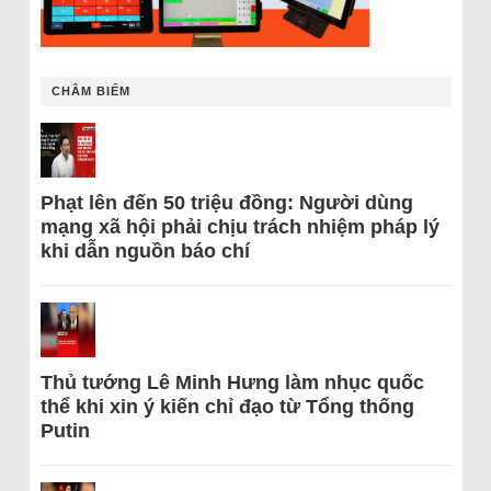
CHÂM BIẾM
Phạt lên đến 50 triệu đồng: Người dùng
mạng xã hội phải chịu trách nhiệm pháp lý
khi dẫn nguồn báo chí
Thủ tướng Lê Minh Hưng làm nhục quốc
thể khi xin ý kiến chỉ đạo từ Tổng thống
Putin