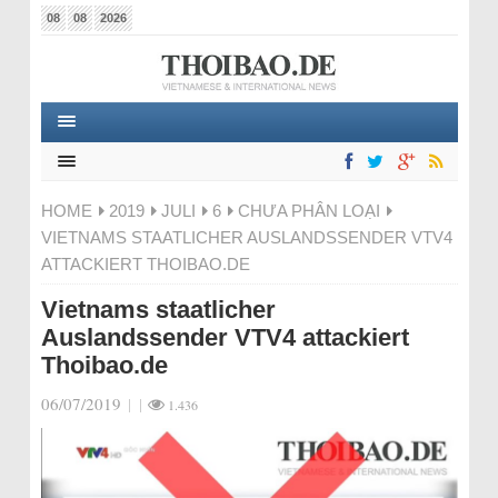
08
08
2026
HOME
2019
JULI
6
CHƯA PHÂN LOẠI
VIETNAMS STAATLICHER AUSLANDSSENDER VTV4
ATTACKIERT THOIBAO.DE
Vietnams staatlicher
Auslandssender VTV4 attackiert
Thoibao.de
06/07/2019
|
|
1.436