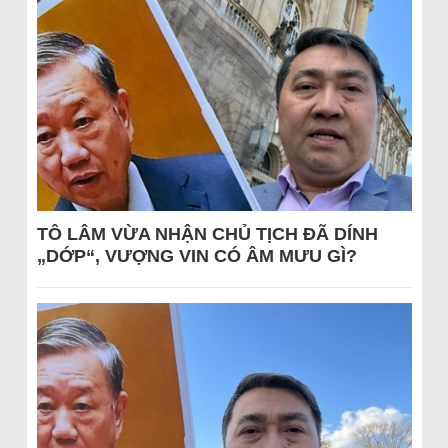
TÔ LÂM VỪA NHẬN CHỦ TỊCH ĐÃ DÍNH
„DỚP“, VƯỢNG VIN CÓ ÂM MƯU GÌ?