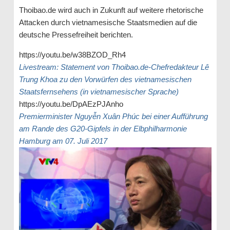
Thoibao.de wird auch in Zukunft auf weitere rhetorische
Attacken durch vietnamesische Staatsmedien auf die
deutsche Pressefreiheit berichten.
https://youtu.be/w38BZOD_Rh4
Livestream: Statement von Thoibao.de-Chefredakteur Lê
Trung Khoa zu den Vorwürfen des vietnamesischen
Staatsfernsehens (in vietnamesischer Sprache)
https://youtu.be/DpAEzPJAnho
Premierminister Nguyễn Xuân Phúc bei einer Aufführung
am Rande des G20-Gipfels in der Elbphilharmonie
Hamburg am 07. Juli 2017