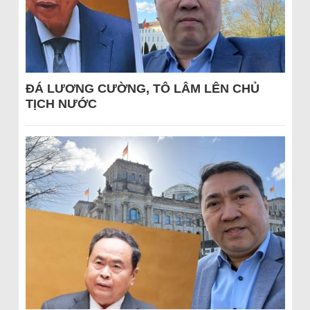
ĐÁ LƯƠNG CƯỜNG, TÔ LÂM LÊN CHỦ
TỊCH NƯỚC