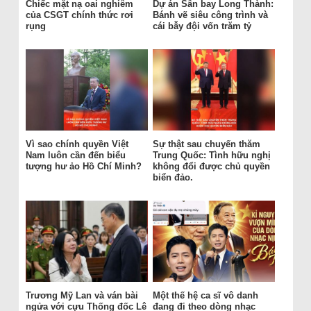
Chiếc mặt nạ oai nghiêm
Dự án Sân bay Long Thành:
của CSGT chính thức rơi
Bánh vẽ siêu công trình và
rụng
cái bẫy đội vốn trăm tỷ
Vì sao chính quyền Việt
Sự thật sau chuyến thăm
Nam luôn cần đến biểu
Trung Quốc: Tình hữu nghị
tượng hư ảo Hồ Chí Minh?
không đổi được chủ quyền
biển đảo.
Trương Mỹ Lan và ván bài
Một thế hệ ca sĩ vô danh
ngửa với cựu Thống đốc Lê
đang đi theo dòng nhạc