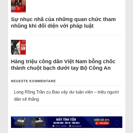
Sự nhục nhã của những quan chức tham
nhũng khi đối diện với pháp luật
Hàng triệu công dân Việt Nam bỗng chốc
thành chuột bạch dưới tay Bộ Công An
NEUESTE KOMMENTARE
Long Rồng Trần
zu
Bao vây dư luận viên – triệu người
dân sẽ thắng