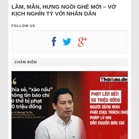
LÂM, MẪN, HƯNG NGỒI GHẾ MỚI – VỞ
KỊCH NGHÌN TỶ VỚI NHÂN DÂN
FOLLOW US
CHÂM BIẾM