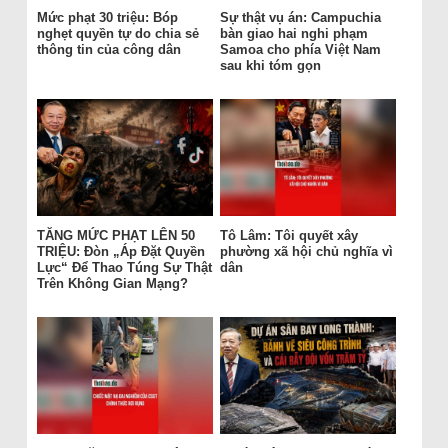
Mức phạt 30 triệu: Bóp
Sự thật vụ án: Campuchia
nghẹt quyền tự do chia sẻ
bàn giao hai nghi phạm
thông tin của công dân
Samoa cho phía Việt Nam
sau khi tóm gọn
TĂNG MỨC PHẠT LÊN 50
Tô Lâm: Tôi quyết xây
TRIỆU: Đòn „Áp Đặt Quyền
phường xã hội chủ nghĩa vì
Lực“ Để Thao Túng Sự Thật
dân
Trên Không Gian Mạng?