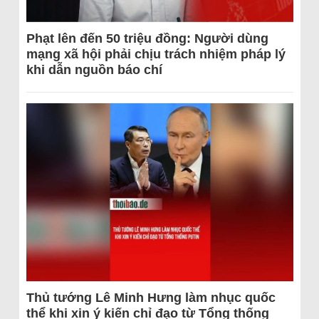
Phạt lên đến 50 triệu đồng: Người dùng
mạng xã hội phải chịu trách nhiệm pháp lý
khi dẫn nguồn báo chí
Thủ tướng Lê Minh Hưng làm nhục quốc
thể khi xin ý kiến chỉ đạo từ Tổng thống