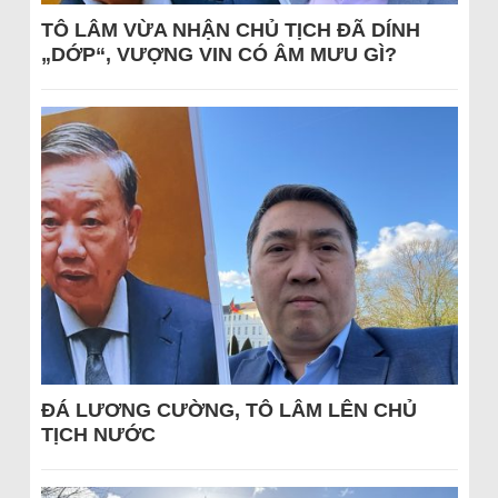
TÔ LÂM VỪA NHẬN CHỦ TỊCH ĐÃ DÍNH
„DỚP“, VƯỢNG VIN CÓ ÂM MƯU GÌ?
ĐÁ LƯƠNG CƯỜNG, TÔ LÂM LÊN CHỦ
TỊCH NƯỚC