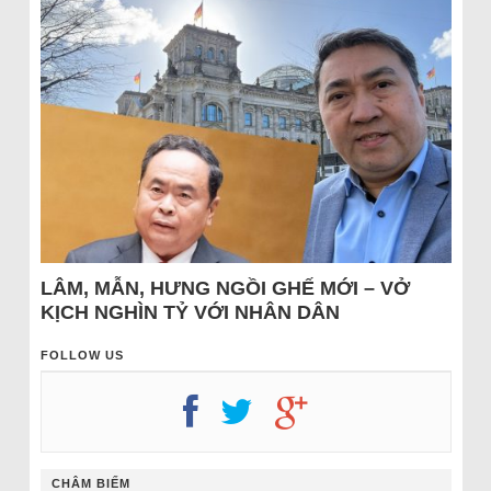
LÂM, MẪN, HƯNG NGỒI GHẾ MỚI – VỞ
KỊCH NGHÌN TỶ VỚI NHÂN DÂN
FOLLOW US
CHÂM BIẾM