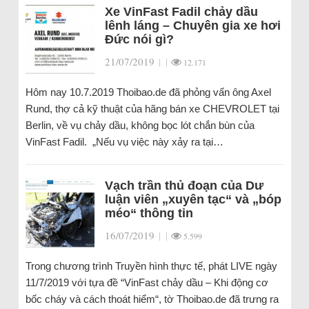
Xe VinFast Fadil chảy dầu
lênh láng – Chuyên gia xe hơi
Đức nói gì?
21/07/2019
|
|
12.171
Hôm nay 10.7.2019 Thoibao.de đã phỏng vấn ông Axel
Rund, thợ cả kỹ thuật của hãng bán xe CHEVROLET tại
Berlin, về vụ chảy dầu, không bọc lót chắn bùn của
VinFast Fadil. „Nếu vụ việc này xảy ra tại…
Vạch trần thủ đoạn của Dư
luận viên „xuyên tạc“ và „bóp
méo“ thông tin
16/07/2019
|
|
5.599
Trong chương trình Truyền hình thực tế, phát LIVE ngày
11/7/2019 với tựa đề “VinFast chảy dầu – Khi động cơ
bốc cháy và cách thoát hiểm“, tờ Thoibao.de đã trưng ra