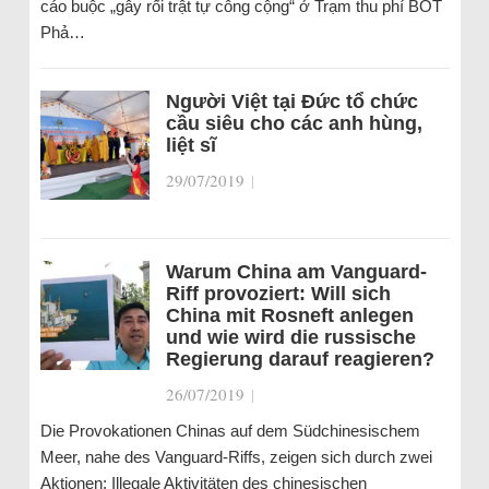
cáo buộc „gây rối trật tự công cộng“ ở Trạm thu phí BOT
Phả…
Người Việt tại Đức tổ chức
cầu siêu cho các anh hùng,
liệt sĩ
29/07/2019
|
Warum China am Vanguard-
Riff provoziert: Will sich
China mit Rosneft anlegen
und wie wird die russische
Regierung darauf reagieren?
26/07/2019
|
Die Provokationen Chinas auf dem Südchinesischem
Meer, nahe des Vanguard-Riffs, zeigen sich durch zwei
Aktionen: Illegale Aktivitäten des chinesischen