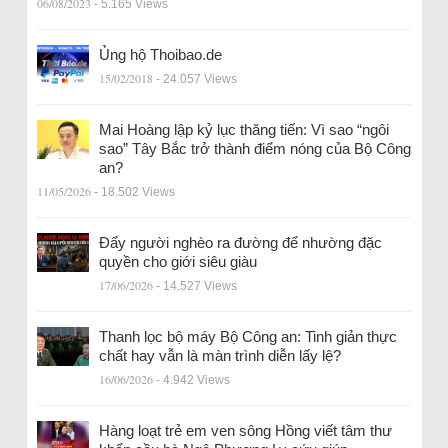
06/08/2023
- 5.165 Views
Ủng hộ Thoibao.de
15/02/2018
- 24.057 Views
Mai Hoàng lập kỷ lục thăng tiến: Vì sao “ngôi
sao” Tây Bắc trở thành điểm nóng của Bộ Công
an?
11/05/2026
- 18.502 Views
Đẩy người nghèo ra đường để nhường đặc
quyền cho giới siêu giàu
17/06/2026
- 14.527 Views
Thanh lọc bộ máy Bộ Công an: Tinh giản thực
chất hay vẫn là màn trình diễn lấy lệ?
16/06/2026
- 4.942 Views
Hàng loạt trẻ em ven sông Hồng viết tâm thư