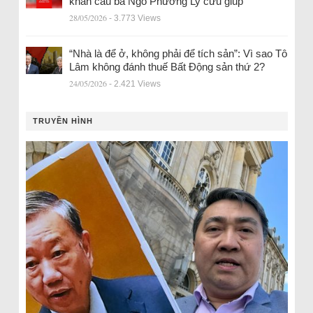
khẩn cầu bà Ngô Phương Ly cứu giúp
28/05/2026
- 3.773 Views
“Nhà là để ở, không phải để tích sản”: Vì sao Tô
Lâm không đánh thuế Bất Động sản thứ 2?
24/05/2026
- 2.421 Views
TRUYỀN HÌNH