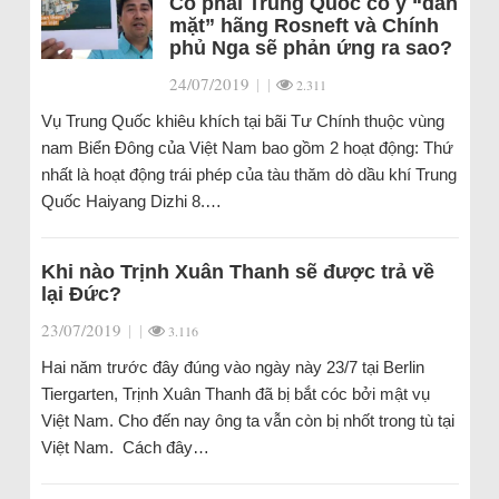
Có phải Trung Quốc có ý “dằn
mặt” hãng Rosneft và Chính
phủ Nga sẽ phản ứng ra sao?
24/07/2019
|
|
2.311
Vụ Trung Quốc khiêu khích tại bãi Tư Chính thuộc vùng
nam Biển Đông của Việt Nam bao gồm 2 hoạt động: Thứ
nhất là hoạt động trái phép của tàu thăm dò dầu khí Trung
Quốc Haiyang Dizhi 8.…
Khi nào Trịnh Xuân Thanh sẽ được trả về
lại Đức?
23/07/2019
|
|
3.116
Hai năm trước đây đúng vào ngày này 23/7 tại Berlin
Tiergarten, Trịnh Xuân Thanh đã bị bắt cóc bởi mật vụ
Việt Nam. Cho đến nay ông ta vẫn còn bị nhốt trong tù tại
Việt Nam. Cách đây…