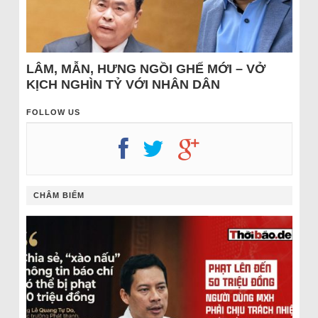
LÂM, MẪN, HƯNG NGỒI GHẾ MỚI – VỞ
KỊCH NGHÌN TỶ VỚI NHÂN DÂN
FOLLOW US
CHÂM BIẾM