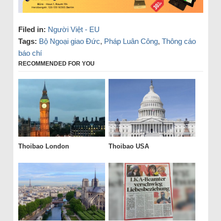
Filed in:
Người Việt - EU
Tags:
Bộ Ngoại giao Đức
,
Pháp Luân Công
,
Thông cáo
báo chí
RECOMMENDED FOR YOU
Thoibao London
Thoibao USA