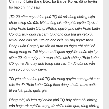
Chính phủ Liên Bang Đức, bà Bärbel Kofler, đã ra tuyên
bố báo chí như sau:
„
Từ 20 năm nay chính phủ TQ đã sử dụng những biện
pháp cứng rắn đặc biệt chống lại môn phái luyện tập khí
công Pháp Luân Công. Những người phổ biến Pháp Luân
Công bị truy đuổi và cầm tù không qua tòa án xét xử.
Nhiều báo cáo điều tra đã cho biết, những người theo
Pháp Luân Công bị tra tấn dã man và thậm chí phải bỏ
mạng trong tù. Tôi bày tỏ mối quan ngại lớn nhân dịp kỷ
niệm 20 năm ngày mở màn chiến dịch chống Pháp Luân
Công mà đến nay tình trạng của các tín đồ của họ vẫn
còn vô cùng nguy hiểm.
Tôi yêu cầu chính phủ TQ tôn trọng quyền con người của
các tín đồ Pháp Luân Công theo đúng chuẩn mực quốc
tế và luật pháp quốc gia.
Đồng thời, tôi kêu gọi chính phủ TQ hãy phản hồi những
cáo buộc rất nghiêm trọng từ nhiều năm qua, rằng những