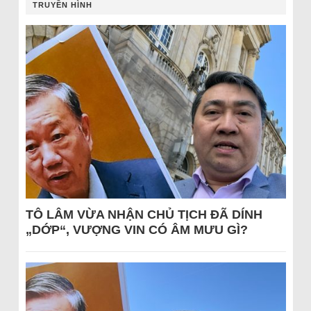
TRUYỀN HÌNH
TÔ LÂM VỪA NHẬN CHỦ TỊCH ĐÃ DÍNH
„DỚP“, VƯỢNG VIN CÓ ÂM MƯU GÌ?