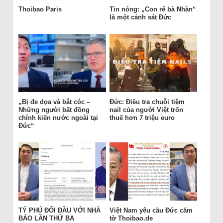
Thoibao Paris
Tin nóng: „Con rể bà Nhàn“
là một cảnh sát Đức
„Bị đe dọa và bắt cóc –
Đức: Điều tra chuỗi tiệm
Những người bất đồng
nail của người Việt trốn
chính kiến nước ngoài tại
thuế hơn 7 triệu euro
Đức“
TỶ PHÚ ĐỐI ĐẦU VỚI NHÀ
Việt Nam yêu cầu Đức cấm
BÁO LẦN THỨ BA
tờ Thoibao.de