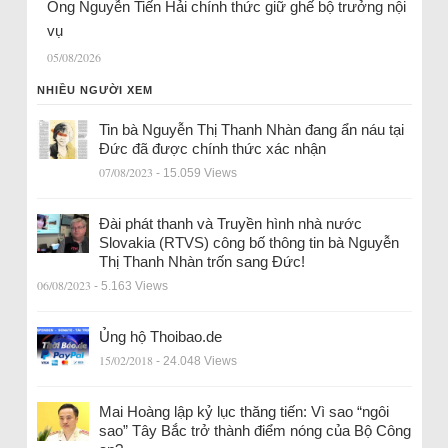
Ông Nguyễn Tiến Hải chính thức giữ ghế bộ trưởng nội
vụ
05/08/2026
NHIỀU NGƯỜI XEM
Tin bà Nguyễn Thị Thanh Nhàn đang ẩn náu tại
Đức đã được chính thức xác nhận
07/08/2023
- 15.059 Views
Đài phát thanh và Truyền hình nhà nước
Slovakia (RTVS) công bố thông tin bà Nguyễn
Thị Thanh Nhàn trốn sang Đức!
06/08/2023
- 5.163 Views
Ủng hộ Thoibao.de
15/02/2018
- 24.048 Views
Mai Hoàng lập kỷ lục thăng tiến: Vì sao “ngôi
sao” Tây Bắc trở thành điểm nóng của Bộ Công