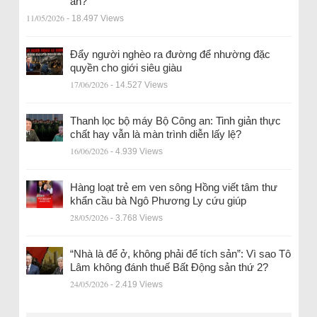
an?
11/05/2026
- 18.497 Views
Đẩy người nghèo ra đường để nhường đặc
quyền cho giới siêu giàu
17/06/2026
- 14.527 Views
Thanh lọc bộ máy Bộ Công an: Tinh giản thực
chất hay vẫn là màn trình diễn lấy lệ?
16/06/2026
- 4.939 Views
Hàng loạt trẻ em ven sông Hồng viết tâm thư
khẩn cầu bà Ngô Phương Ly cứu giúp
28/05/2026
- 3.768 Views
“Nhà là để ở, không phải để tích sản”: Vì sao Tô
Lâm không đánh thuế Bất Động sản thứ 2?
24/05/2026
- 2.419 Views