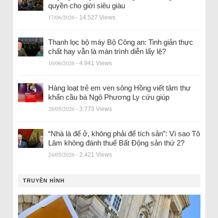
quyền cho giới siêu giàu
17/06/2026
- 14.527 Views
Thanh lọc bộ máy Bộ Công an: Tinh giản thực
chất hay vẫn là màn trình diễn lấy lệ?
16/06/2026
- 4.941 Views
Hàng loạt trẻ em ven sông Hồng viết tâm thư
khẩn cầu bà Ngô Phương Ly cứu giúp
28/05/2026
- 3.773 Views
“Nhà là để ở, không phải để tích sản”: Vì sao Tô
Lâm không đánh thuế Bất Động sản thứ 2?
24/05/2026
- 2.421 Views
TRUYỀN HÌNH