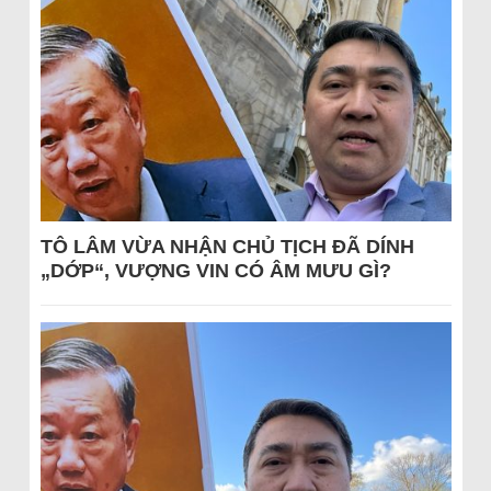
TÔ LÂM VỪA NHẬN CHỦ TỊCH ĐÃ DÍNH
„DỚP“, VƯỢNG VIN CÓ ÂM MƯU GÌ?