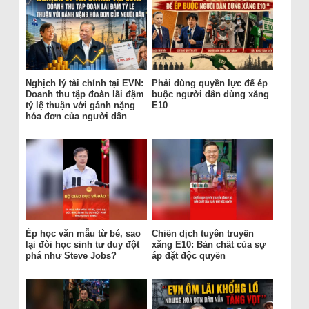
Nghịch lý tài chính tại EVN:
Phải dùng quyền lực để ép
Doanh thu tập đoàn lãi đậm
buộc người dân dùng xăng
tỷ lệ thuận với gánh nặng
E10
hóa đơn của người dân
Ép học văn mẫu từ bé, sao
Chiến dịch tuyên truyền
lại đòi học sinh tư duy đột
xăng E10: Bản chất của sự
phá như Steve Jobs?
áp đặt độc quyền