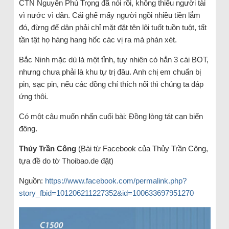
CTN Nguyễn Phú Trọng đã nói rồi, không thiếu người tài
vì nước vì dân. Cái ghế mấy người ngồi nhiều tiền lắm
đó, đừng để dân phải chỉ mặt đặt tên lôi tuốt tuồn tuột, tất
tần tật họ hàng hang hốc các vị ra mà phán xét.
Bắc Ninh mặc dù là một tỉnh, tuy nhiên có hẳn 3 cái BOT,
nhưng chưa phải là khu tự trị đâu. Anh chị em chuẩn bị
pin, sạc pin, nếu các đồng chí thích nổi thì chúng ta đáp
ứng thôi.
Có một câu muốn nhấn cuối bài: Đồng lòng tát cạn biển
đông.
Thủy Trần Công
(Bài từ Facebook của Thủy Trần Công,
tựa đề do tờ Thoibao.de đặt)
Nguồn:
https://www.facebook.com/permalink.php?
story_fbid=101206211227352&id=100633697951270