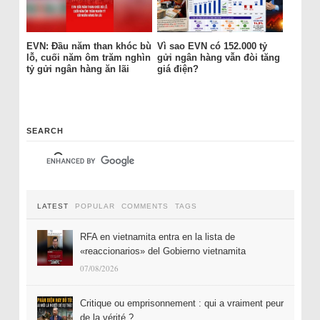
EVN: Đầu năm than khóc bù
Vì sao EVN có 152.000 tỷ
lỗ, cuối năm ôm trăm nghìn
gửi ngân hàng vẫn đòi tăng
tỷ gửi ngân hàng ăn lãi
giá điện?
SEARCH
LATEST
POPULAR
COMMENTS
TAGS
RFA en vietnamita entra en la lista de
«reaccionarios» del Gobierno vietnamita
07/08/2026
Critique ou emprisonnement : qui a vraiment peur
de la vérité ?