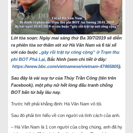
Lời tòa soạn: Ngày mai sáng thứ Ba 30/7/2019 sẽ diễn
ra phiên tòa sơ thẩm xét xử Hà Văn Nam và 6 tài xế
với cáo buộc
„gây rối trật tự công cộng“ ở Trạm thu
phí BOT Phả Lại
, Bắc Ninh (xem chi tiết ở đây:
https://www.bbc.com/vietnamese/vietnam-47465805
).
Sau đây là vài suy tư của Thủy Trần Công (tên trên
Facebook), một phụ nữ hết lòng đấu tranh chống
BOT bẩn từ bấy lâu nay.
Trước hết phải khẳng định: Hà Văn Nam vô tội.
Sau đó phải tìm hiểu về con người và tính cách của anh.
– Hà Văn Nam là 1 con người của công chúng, anh đã hy