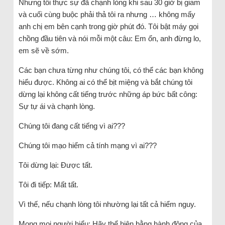
Nhưng tôi thực sự đã chạnh lòng khi sau 30 giờ bị giam
và cuối cùng buộc phải thả tôi ra nhưng … không mấy
anh chị em bên cạnh trong giờ phút đó. Tôi bật máy gọi
chồng đầu tiên và nói mỗi một câu: Em ổn, anh đừng lo,
em sẽ về sớm.
Các bạn chưa từng như chúng tôi, có thể các bạn không
hiểu được. Không ai có thể bịt miệng và bắt chúng tôi
dừng lại không cất tiếng trước những áp bức bất công:
Sự tự ái và chạnh lòng.
Chúng tôi đang cất tiếng vì ai???
Chúng tôi mạo hiểm cả tính mạng vì ai???
Tôi dừng lại: Được tất.
Tôi đi tiếp: Mất tất.
Vì thế, nếu chạnh lòng tôi nhường lại tất cả hiểm nguy.
Mong mọi người hiểu: Hãy thể hiện bằng hành động của