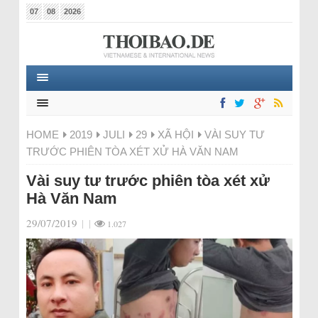
07
08
2026
HOME
2019
JULI
29
XÃ HỘI
VÀI SUY TƯ
TRƯỚC PHIÊN TÒA XÉT XỬ HÀ VĂN NAM
Vài suy tư trước phiên tòa xét xử
Hà Văn Nam
29/07/2019
|
|
1.027