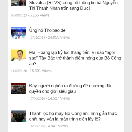
Slovakia (RTVS) công bố thông tin bà Nguyễn
Thị Thanh Nhàn trốn sang Đức!
06/08/2023
- 5.165 Views
Ủng hộ Thoibao.de
15/02/2018
- 24.055 Views
Mai Hoàng lập kỷ lục thăng tiến: Vì sao “ngôi
sao” Tây Bắc trở thành điểm nóng của Bộ Công
an?
11/05/2026
- 18.501 Views
Đẩy người nghèo ra đường để nhường đặc
quyền cho giới siêu giàu
17/06/2026
- 14.527 Views
Thanh lọc bộ máy Bộ Công an: Tinh giản thực
chất hay vẫn là màn trình diễn lấy lệ?
16/06/2026
- 4.941 Views