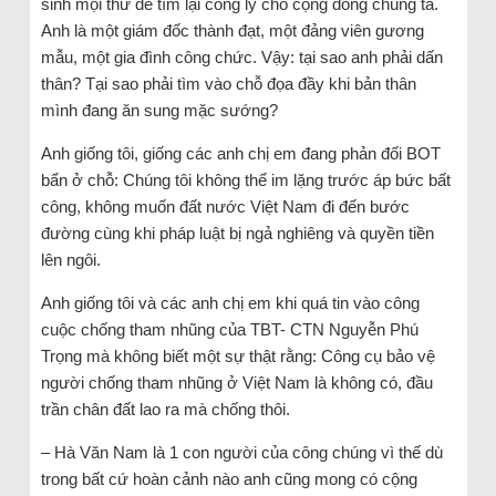
sinh mọi thứ để tìm lại công lý cho cộng đồng chúng ta.
Anh là một giám đốc thành đạt, một đảng viên gương
mẫu, một gia đình công chức. Vậy: tại sao anh phải dấn
thân? Tại sao phải tìm vào chỗ đọa đầy khi bản thân
mình đang ăn sung mặc sướng?
Anh giống tôi, giống các anh chị em đang phản đối BOT
bẩn ở chỗ: Chúng tôi không thể im lặng trước áp bức bất
công, không muốn đất nước Việt Nam đi đến bước
đường cùng khi pháp luật bị ngả nghiêng và quyền tiền
lên ngôi.
Anh giống tôi và các anh chị em khi quá tin vào công
cuộc chống tham nhũng của TBT- CTN Nguyễn Phú
Trọng mà không biết một sự thật rằng: Công cụ bảo vệ
người chống tham nhũng ở Việt Nam là không có, đầu
trần chân đất lao ra mà chống thôi.
– Hà Văn Nam là 1 con người của công chúng vì thế dù
trong bất cứ hoàn cảnh nào anh cũng mong có cộng