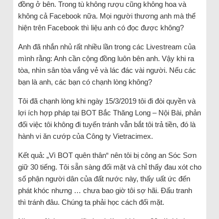
đồng ở bên. Trong tù không rượu cũng không hoa và
không cả Facebook nữa. Mọi người thương anh mà thể
hiện trên Facebook thì liệu anh có đọc được không?
Anh đã nhắn nhủ rất nhiều lần trong các Livestream của
mình rằng: Anh cần cộng đồng luôn bên anh. Vậy khi ra
tòa, nhìn sân tòa vắng vẻ và lác đác vài người. Nếu các
bạn là anh, các bạn có chạnh lòng không?
Tôi đã chạnh lòng khi ngày 15/3/2019 tôi đi đòi quyền và
lợi ích hợp pháp tại BOT Bắc Thăng Long – Nội Bài, phản
đối việc tôi không đi tuyến tránh vẫn bắt tôi trả tiền, đó là
hành vi ăn cướp của Công ty Vietracimex.
Kết quả: „Vì BOT quên thân“ nên tôi bị công an Sóc Sơn
giữ 30 tiếng. Tôi sẵn sàng đối mặt và chỉ thấy đau xót cho
số phận người dân của đất nước này, thấy uất ức đến
phát khóc nhưng … chưa bao giờ tôi sợ hãi. Đấu tranh
thì tránh đâu. Chúng ta phải học cách đối mặt.