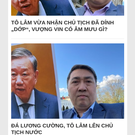
TÔ LÂM VỪA NHẬN CHỦ TỊCH ĐÃ DÍNH
„DỚP“, VƯỢNG VIN CÓ ÂM MƯU GÌ?
ĐÁ LƯƠNG CƯỜNG, TÔ LÂM LÊN CHỦ
TỊCH NƯỚC