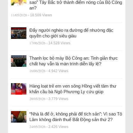
sao” Tây Bắc trở thành điểm nóng của Bộ Công
an?
11/05/2026
- 18.509 Views
Đẩy người nghèo ra đường để nhường đặc
quyền cho giới siêu giàu
17/06/2026
- 14.528 Views
Thanh lọc bộ máy Bộ Công an: Tinh giản thực
chất hay vẫn là màn trình diễn lấy lệ?
16/06/2026
- 4.942 Views
Hàng loạt trẻ em ven sông Hồng viết tâm thư
khẩn cầu bà Ngô Phương Ly cứu giúp
28/05/2026
- 3.779 Views
“Nhà là để ở, không phải để tích sản”: Vì sao Tô
Lâm không đánh thuế Bất Động sản thứ 2?
24/05/2026
- 2.426 Views