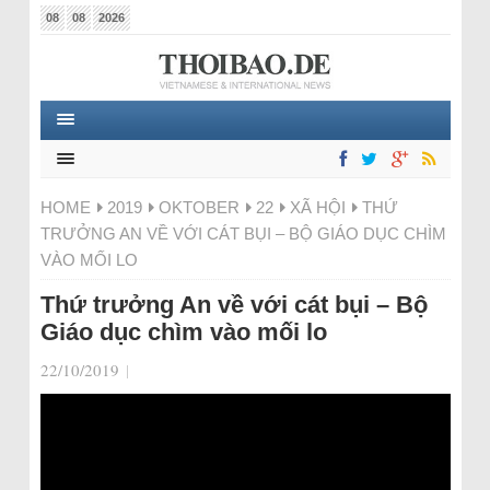
08
08
2026
HOME
2019
OKTOBER
22
XÃ HỘI
THỨ
TRƯỞNG AN VỀ VỚI CÁT BỤI – BỘ GIÁO DỤC CHÌM
VÀO MỐI LO
Thứ trưởng An về với cát bụi – Bộ
Giáo dục chìm vào mối lo
22/10/2019
|