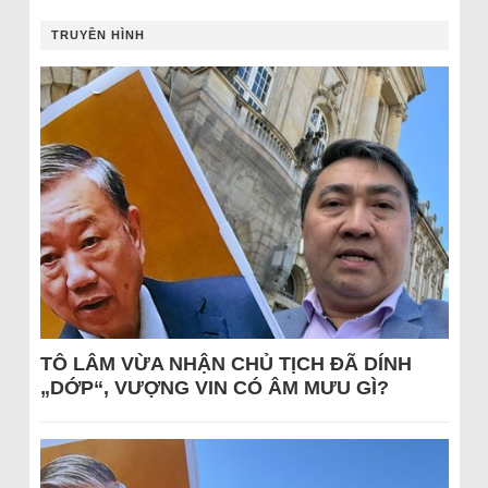
TRUYỀN HÌNH
TÔ LÂM VỪA NHẬN CHỦ TỊCH ĐÃ DÍNH
„DỚP“, VƯỢNG VIN CÓ ÂM MƯU GÌ?