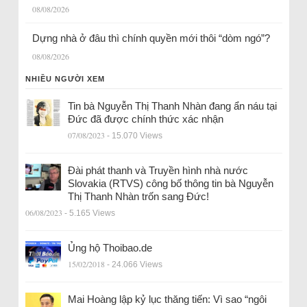
08/08/2026
Dựng nhà ở đâu thì chính quyền mới thôi “dòm ngó”?
08/08/2026
NHIỀU NGƯỜI XEM
Tin bà Nguyễn Thị Thanh Nhàn đang ẩn náu tại
Đức đã được chính thức xác nhận
07/08/2023
- 15.070 Views
Đài phát thanh và Truyền hình nhà nước
Slovakia (RTVS) công bố thông tin bà Nguyễn
Thị Thanh Nhàn trốn sang Đức!
06/08/2023
- 5.165 Views
Ủng hộ Thoibao.de
15/02/2018
- 24.066 Views
Mai Hoàng lập kỷ lục thăng tiến: Vì sao “ngôi