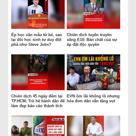
Ép học văn mẫu từ bé, sao
Chiến dịch tuyên truyền
lại đòi học sinh tư duy đột
xăng E10: Bản chất của sự
phá như Steve Jobs?
áp đặt độc quyền
Chiến dịch 45 ngày đêm tại
EVN ôm lãi khổng lồ nhưng
TP.HCM: Trò hề hành dân để
hóa đơn dân vẫn tăng vọt
làm đẹp báo cáo thành tích