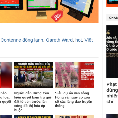
CHÂM
,
Contenne đông lạnh
,
Gareth Ward
,
hot
,
Việt
Phạt
dùng
 báo
Người dân Hưng Yên
Siêu dự án ven sông
nhiệ
g loạt
kiên quyết bám trụ giữ
Hồng và nguy cơ xóa
chí
u quyết
đất tổ tiên trước làn
sổ các làng đào truyền
sóng đô thị hóa ép
thống
buộc