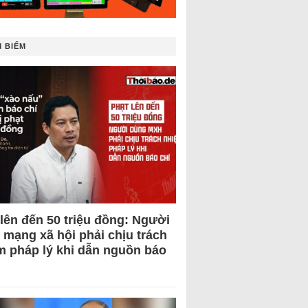
 BIẾM
 lên đến 50 triệu đồng: Người
 mạng xã hội phải chịu trách
m pháp lý khi dẫn nguồn báo