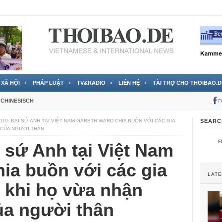
 đã được chính thức xác nhận
3 Jahren ago
XÃ HỘI
PHÁP LUẬT
TV&RADIO
LIÊN HỆ
TÀI TRỢ CHO THOIBAO.D
CHINESISCH
F
2019: ĐẠI SỨ ANH TẠI VIỆT NAM GARETH WARD CHIA BUỒN VỚI CÁC GIA
SEARC
 CỦA NGƯỜI THÂN
i sứ Anh tại Việt Nam
ia buồn với các gia
LAT
 khi họ vừa nhận
ủa người thân