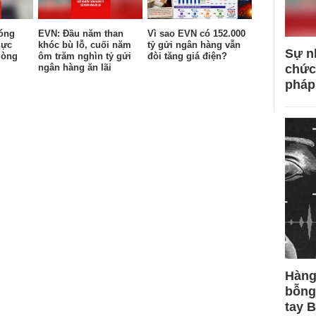
óng
EVN: Đầu năm than
Vì sao EVN có 152.000
lực
khóc bù lỗ, cuối năm
tỷ gửi ngân hàng vẫn
Sự n
lòng
ôm trăm nghìn tỷ gửi
đòi tăng giá điện?
ngân hàng ăn lãi
chức
pháp
Hàng
bỗng
tay 