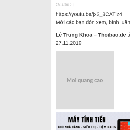
27/11/2019
|
https://youtu.be/jx2_8CATlz4
Mời các bạn đón xem, bình luậ
Lê Trung Khoa – Thoibao.de
t
27.11.2019