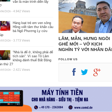
vẫn là màn trình diễn lấy
ệ?
/06/2026
- 4.942 Views
Hàng loạt trẻ em ven sông
Hồng viết tâm thư khẩn cầu
bà Ngô Phương Ly cứu
iúp
LÂM, MẪN, HƯNG NGỒI
/05/2026
- 3.773 Views
GHẾ MỚI – VỞ KỊCH
NGHÌN TỶ VỚI NHÂN DÂ
“Nhà là để ở, không phải để
tích sản”: Vì sao Tô Lâm
FOLLOW US
không đánh thuế Bất Động
ản thứ 2?
/05/2026
- 2.421 Views