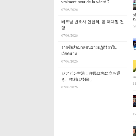
vraiment peur de la vérité ?
07/08/2026
b
Đ
베트남 변호사 연합회, 곧 해체될 전
06
망
07/08/2026
รายชื่อสื่อมวลชนฝ่ายปฏิกิริยาใน
เวียดนาม
07/08/2026
ジアビン空港：住民は先に立ち退
c
き、権利は後回し
11
07/08/2026
17