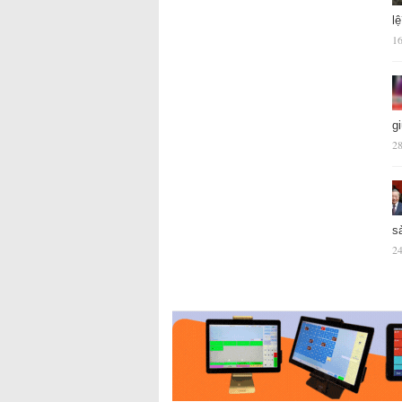
l
16
g
28
s
24