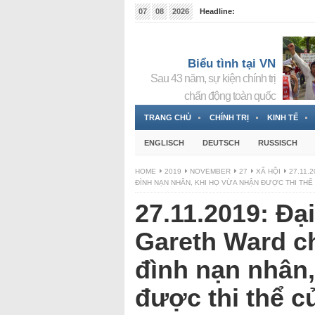
07
08
2026
Headline:
Tin bà Nguyễn Thị Thanh Nhàn đang ẩn náu tại Đức
Biểu tình tại VN
Sau 43 năm, sự kiện chính trị
chấn động toàn quốc
TRANG CHỦ
CHÍNH TRỊ
KINH TẾ
ENGLISCH
DEUTSCH
RUSSISCH
HOME
2019
NOVEMBER
27
XÃ HỘI
27.11.
ĐÌNH NẠN NHÂN, KHI HỌ VỪA NHẬN ĐƯỢC THI THỂ
27.11.2019: Đạ
Gareth Ward ch
đình nạn nhân,
được thi thể c