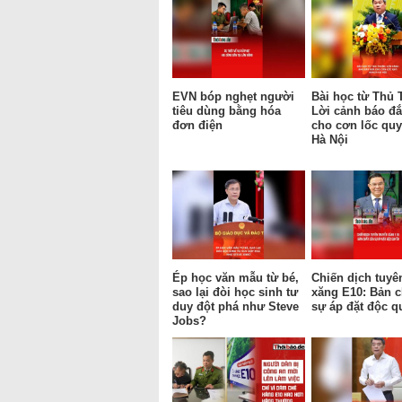
EVN bóp nghẹt người
Bài học từ Thủ 
tiêu dùng bằng hóa
Lời cảnh báo đắ
đơn điện
cho cơn lốc qu
Hà Nội
Ép học văn mẫu từ bé,
Chiến dịch tuyê
sao lại đòi học sinh tư
xăng E10: Bản c
duy đột phá như Steve
sự áp đặt độc q
Jobs?