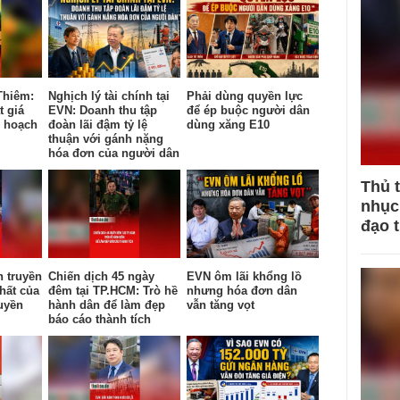
Thiêm:
Nghịch lý tài chính tại
Phải dùng quyền lực
t giá
EVN: Doanh thu tập
để ép buộc người dân
y hoạch
đoàn lãi đậm tỷ lệ
dùng xăng E10
thuận với gánh nặng
hóa đơn của người dân
Thủ 
nhục 
đạo 
n truyền
Chiến dịch 45 ngày
EVN ôm lãi khổng lồ
hất của
đêm tại TP.HCM: Trò hề
nhưng hóa đơn dân
uyền
hành dân để làm đẹp
vẫn tăng vọt
báo cáo thành tích