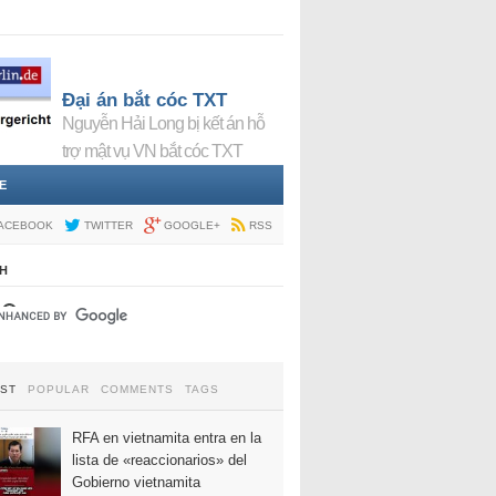
Đại án bắt cóc TXT
Nguyễn Hải Long bị kết án hỗ
trợ mật vụ VN bắt cóc TXT
E
ACEBOOK
TWITTER
GOOGLE+
RSS
H
EST
POPULAR
COMMENTS
TAGS
RFA en vietnamita entra en la
lista de «reaccionarios» del
Gobierno vietnamita