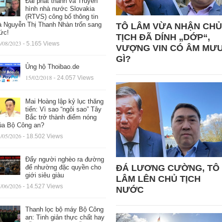
Đài phát thanh và Truyền
hình nhà nước Slovakia
(RTVS) công bố thông tin
à Nguyễn Thị Thanh Nhàn trốn sang
TÔ LÂM VỪA NHẬN CHỦ
ức!
TỊCH ĐÃ DÍNH „DỚP“,
/08/2023
- 5.165 Views
VƯỢNG VIN CÓ ÂM MƯ
GÌ?
Ủng hộ Thoibao.de
15/02/2018
- 24.057 Views
Mai Hoàng lập kỷ lục thăng
tiến: Vì sao “ngôi sao” Tây
Bắc trở thành điểm nóng
ủa Bộ Công an?
/05/2026
- 18.502 Views
Đẩy người nghèo ra đường
ĐÁ LƯƠNG CƯỜNG, TÔ
để nhường đặc quyền cho
giới siêu giàu
LÂM LÊN CHỦ TỊCH
/06/2026
- 14.527 Views
NƯỚC
Thanh lọc bộ máy Bộ Công
an: Tinh giản thực chất hay