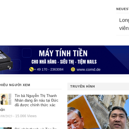
NEUES
Lon
viên
HIỀU NGƯỜI XEM
TRUYỀN HÌNH
Tin bà Nguyễn Thị Thanh
Nhàn đang ẩn náu tại Đức
đã được chính thức xác
hận
/08/2023
- 15.066 Views