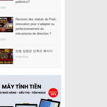
polémico?
/2026
Révision des statuts du Parti :
innovation pour s’adapter ou
perfectionnement du
mécanisme de direction ?
/2026
반동 당원은 민족의 복이다
07/08/2026