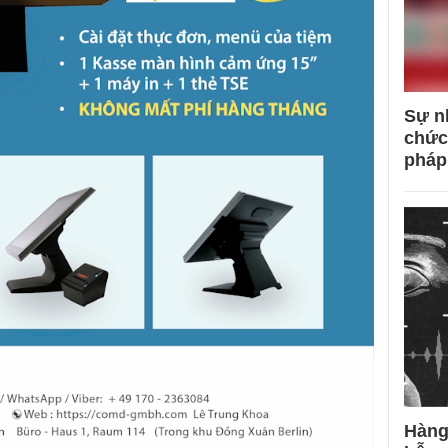
Sự n
chức
pháp
Hàng