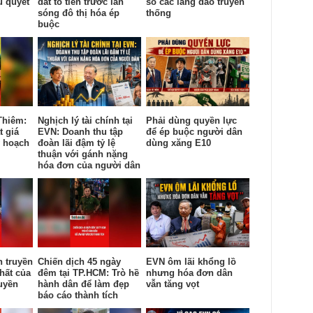
u quyết
đất tổ tiên trước làn
sổ các làng đào truyền
sóng đô thị hóa ép
thống
buộc
Thiêm:
Nghịch lý tài chính tại
Phải dùng quyền lực
t giá
EVN: Doanh thu tập
để ép buộc người dân
y hoạch
đoàn lãi đậm tỷ lệ
dùng xăng E10
thuận với gánh nặng
hóa đơn của người dân
n truyền
Chiến dịch 45 ngày
EVN ôm lãi khổng lồ
hất của
đêm tại TP.HCM: Trò hề
nhưng hóa đơn dân
uyền
hành dân để làm đẹp
vẫn tăng vọt
báo cáo thành tích