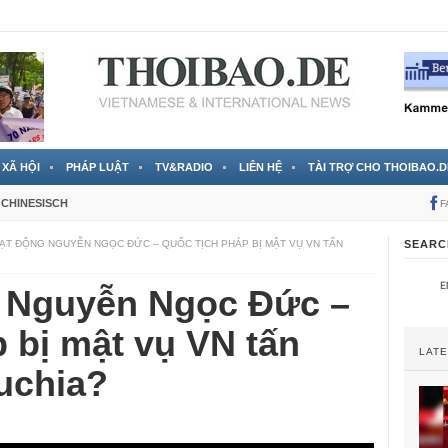
 đã được chính thức xác nhận
3 Jahren ago
XÃ HỘI
PHÁP LUẬT
TV&RADIO
LIÊN HỆ
TÀI TRỢ CHO THOIBAO.D
CHINESISCH
F
ẠT ĐỘNG NGUYỄN NGỌC ĐỨC – QUỐC TỊCH PHÁP BỊ MẬT VỤ VN TẤN
SEARC
 Nguyễn Ngọc Đức –
 bị mật vụ VN tấn
LAT
uchia?