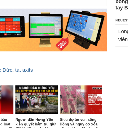
bỗng
tay 
NEUES
Lon
viên
c Đức
,
tạt axits
 báo
Người dân Hưng Yên
Siêu dự án ven sông
g loạt
kiên quyết bám trụ giữ
Hồng và nguy cơ xóa