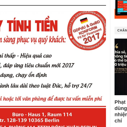
CHÂM
Phạt
dùng
nhiệ
chí