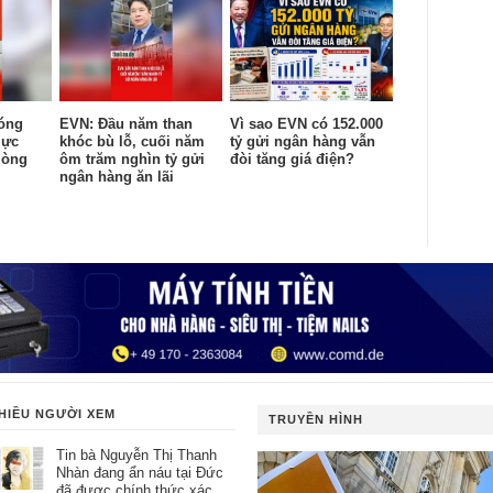
óng
EVN: Đầu năm than
Vì sao EVN có 152.000
lực
khóc bù lỗ, cuối năm
tỷ gửi ngân hàng vẫn
lòng
ôm trăm nghìn tỷ gửi
đòi tăng giá điện?
ngân hàng ăn lãi
HIỀU NGƯỜI XEM
TRUYỀN HÌNH
Tin bà Nguyễn Thị Thanh
Nhàn đang ẩn náu tại Đức
đã được chính thức xác