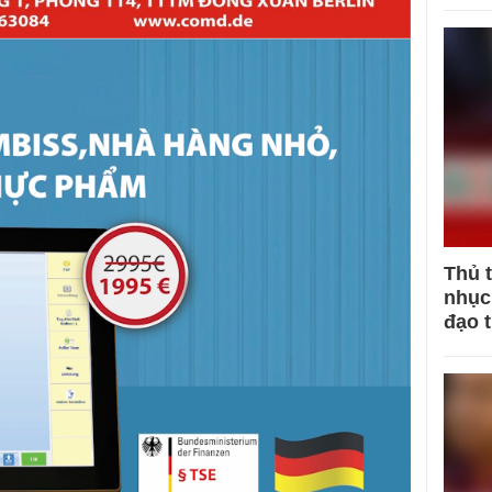
Thủ 
nhục 
đạo 