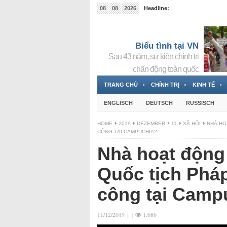
08
08
2026
Headline:
Tin bà Nguyễn Thị Thanh Nhàn đang ẩn náu tại Đức
Biểu tình tại VN
Sau 43 năm, sự kiện chính trị
chấn động toàn quốc
TRANG CHỦ
CHÍNH TRỊ
KINH TẾ
ENGLISCH
DEUTSCH
RUSSISCH
HOME
2019
DEZEMBER
11
XÃ HỘI
NHÀ HO
CÔNG TẠI CAMPUCHIA?
Nhà hoạt động
Quốc tịch Pháp
công tại Camp
11/12/2019
|
|
1.686