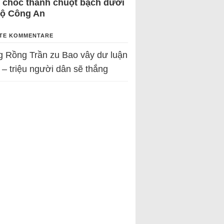
 chốc thành chuột bạch dưới
Bộ Công An
TE KOMMENTARE
g Rồng Trần
zu
Bao vây dư luận
 – triệu người dân sẽ thắng