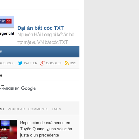
Đại án bắt cóc TXT
Nguyễn Hải Long bị kết án hỗ
trợ mật vụ VN bắt cóc TXT
E
ACEBOOK
TWITTER
GOOGLE+
RSS
H
EST
POPULAR
COMMENTS
TAGS
Repetición de exámenes en
Tuyên Quang: ¿una solución
justa o un precedente