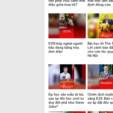
vẫn phải chịu cảnh mất
mất việc làm sa
điện giữa trưa hè?
định đóng cửa
EVN bóp nghẹt người
Bài học từ Thủ 
tiêu dùng bằng hóa
Lời cảnh báo đắ
đơn điện
cho cơn lốc qu
Hà Nội
Ép học văn mẫu từ bé,
Chiến dịch tuyê
sao lại đòi học sinh tư
xăng E10: Bản c
duy đột phá như Steve
sự áp đặt độc q
Jobs?