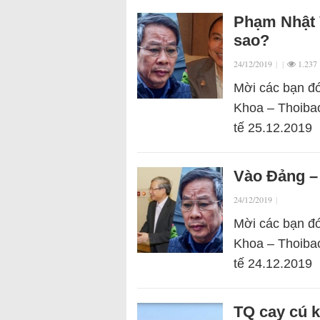
Phạm Nhật 
sao?
24/12/2019
|
|
1.237
Mời các bạn đó
Khoa – Thoibao
tế 25.12.2019
Vào Đảng –
24/12/2019
|
Mời các bạn đó
Khoa – Thoibao
tế 24.12.2019
TQ cay cú k