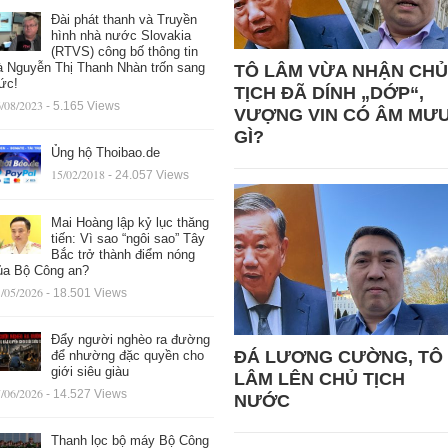
Đài phát thanh và Truyền
hình nhà nước Slovakia
(RTVS) công bố thông tin
à Nguyễn Thị Thanh Nhàn trốn sang
TÔ LÂM VỪA NHẬN CHỦ
ức!
TỊCH ĐÃ DÍNH „DỚP“,
/08/2023
- 5.165 Views
VƯỢNG VIN CÓ ÂM MƯ
GÌ?
Ủng hộ Thoibao.de
15/02/2018
- 24.057 Views
Mai Hoàng lập kỷ lục thăng
tiến: Vì sao “ngôi sao” Tây
Bắc trở thành điểm nóng
ủa Bộ Công an?
/05/2026
- 18.501 Views
Đẩy người nghèo ra đường
ĐÁ LƯƠNG CƯỜNG, TÔ
để nhường đặc quyền cho
giới siêu giàu
LÂM LÊN CHỦ TỊCH
/06/2026
- 14.527 Views
NƯỚC
Thanh lọc bộ máy Bộ Công