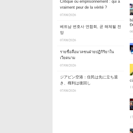
Critique ou emprisonnement : qui a
vraiment peur de la vérité ?
07/08/2026
b
Đ
베트남 변호사 연합회, 곧 해체될 전
06
망
07/08/2026
รายชื่อสื่อมวลชนฝ่ายปฏิกิริยาใน
เวียดนาม
07/08/2026
ジアビン空港：住民は先に立ち退
c
き、権利は後回し
11
07/08/2026
17