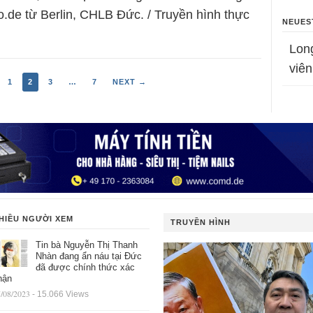
.de từ Berlin, CHLB Đức. / Truyền hình thực
NEUES
Lon
viên
1
2
3
…
7
NEXT →
HIỀU NGƯỜI XEM
TRUYỀN HÌNH
Tin bà Nguyễn Thị Thanh
Nhàn đang ẩn náu tại Đức
đã được chính thức xác
hận
/08/2023
- 15.066 Views