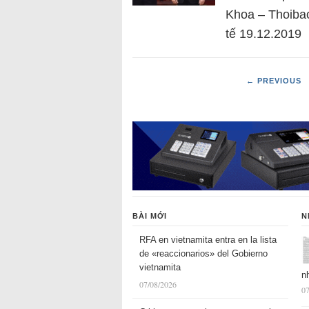
Khoa – Thoibao
tế 19.12.2019
← PREVIOUS
BÀI MỚI
N
RFA en vietnamita entra en la lista
de «reaccionarios» del Gobierno
vietnamita
n
07/08/2026
07