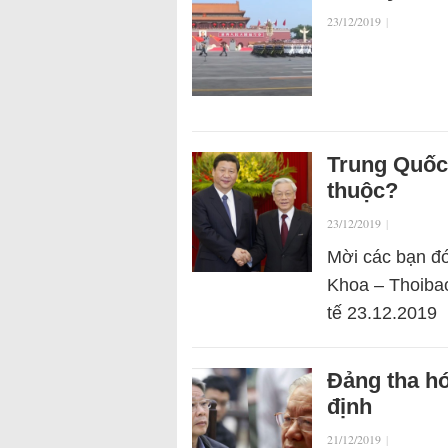
23/12/2019
|
Trung Quốc
thuộc?
23/12/2019
|
Mời các bạn đó
Khoa – Thoibao
tế 23.12.2019
Đảng tha hó
định
21/12/2019
|