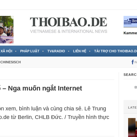
 đã được chính thức xác nhận
3 Jahren ago
XÃ HỘI
PHÁP LUẬT
TV&RADIO
LIÊN HỆ
TÀI TRỢ CHO THOIBAO.D
CHINESISCH
F
SEARC
ổ – Nga muốn ngắt Internet
n xem, bình luận và cùng chia sẻ. Lê Trung
LAT
.de từ Berlin, CHLB Đức. / Truyền hình thực