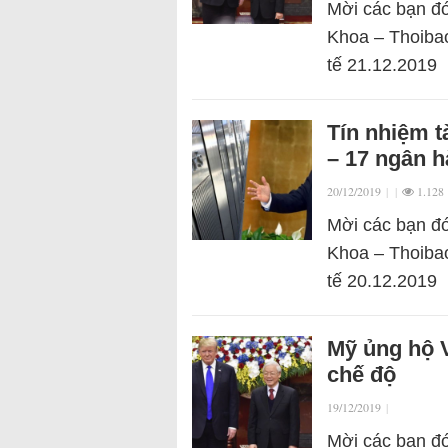
Mời các bạn đó
Khoa – Thoibao
tế 21.12.2019
Tín nhiệm 
– 17 ngân h
20/12/2019
|
|
1.128
Mời các bạn đó
Khoa – Thoibao
tế 20.12.2019
Mỹ ủng hộ V
chế độ
19/12/2019
|
Mời các bạn đó