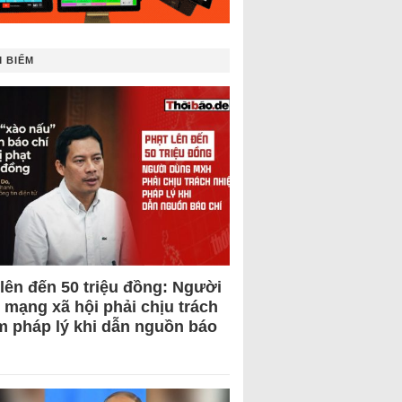
 BIẾM
 lên đến 50 triệu đồng: Người
 mạng xã hội phải chịu trách
m pháp lý khi dẫn nguồn báo