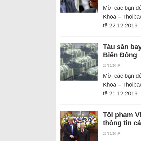
Mời các bạn đó
Khoa – Thoibao
tế 22.12.2019
Tàu sân ba
Biển Đông
21/12/2019
|
Mời các bạn đó
Khoa – Thoibao
tế 21.12.2019
Tội phạm Vi
thông tin c
21/12/2019
|