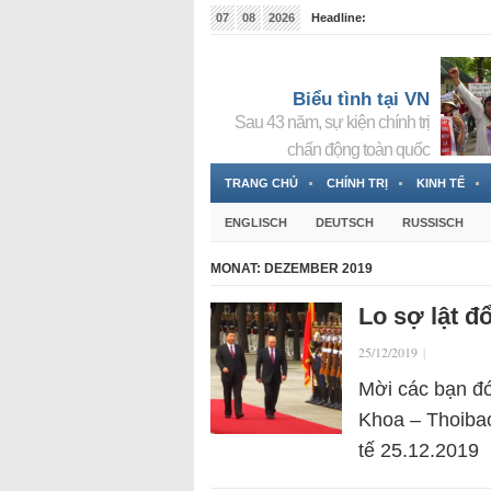
07
08
2026
Headline:
Tin bà Nguyễn Thị Thanh Nhàn đang ẩn náu tại Đức
Biểu tình tại VN
Sau 43 năm, sự kiện chính trị
chấn động toàn quốc
TRANG CHỦ
CHÍNH TRỊ
KINH TẾ
ENGLISCH
DEUTSCH
RUSSISCH
MONAT:
DEZEMBER 2019
Lo sợ lật đ
25/12/2019
|
Mời các bạn đó
Khoa – Thoibao
tế 25.12.2019