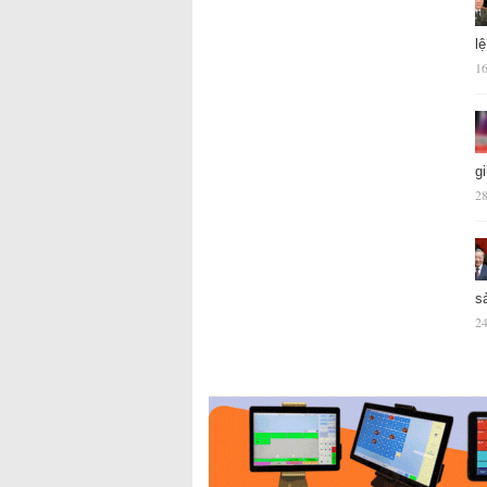
l
16
g
28
s
24