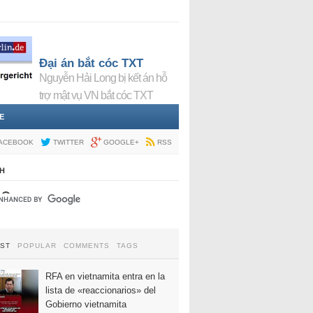
Đại án bắt cóc TXT
Nguyễn Hải Long bị kết án hỗ
trợ mật vụ VN bắt cóc TXT
E
ACEBOOK
TWITTER
GOOGLE+
RSS
H
EST
POPULAR
COMMENTS
TAGS
RFA en vietnamita entra en la
lista de «reaccionarios» del
Gobierno vietnamita