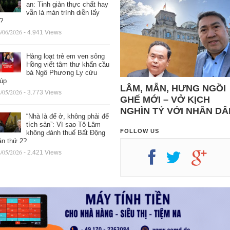
an: Tinh giản thực chất hay
vẫn là màn trình diễn lấy
ệ?
/06/2026
- 4.941 Views
Hàng loạt trẻ em ven sông
Hồng viết tâm thư khẩn cầu
bà Ngô Phương Ly cứu
iúp
LÂM, MẪN, HƯNG NGỒI
/05/2026
- 3.773 Views
GHẾ MỚI – VỞ KỊCH
NGHÌN TỶ VỚI NHÂN DÂ
“Nhà là để ở, không phải để
tích sản”: Vì sao Tô Lâm
FOLLOW US
không đánh thuế Bất Động
ản thứ 2?
/05/2026
- 2.421 Views