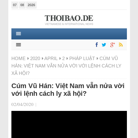
07
08
2026
HOME
2020
APRIL
2
PHÁP LUẬT
CÚM VŨ
HÁN: VIỆT NAM VẪN NỬA VỜI VỚI LỆNH CÁCH LY
XÃ HỘI?
Cúm Vũ Hán: Việt Nam vẫn nửa vời
với lệnh cách ly xã hội?
02/04/2020
|