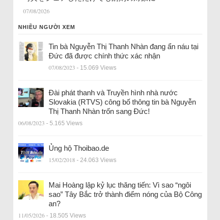
07/08/2026
NHIỀU NGƯỜI XEM
Tin bà Nguyễn Thị Thanh Nhàn đang ẩn náu tại
Đức đã được chính thức xác nhận
07/08/2023
- 15.069 Views
Đài phát thanh và Truyền hình nhà nước
Slovakia (RTVS) công bố thông tin bà Nguyễn
Thị Thanh Nhàn trốn sang Đức!
06/08/2023
- 5.165 Views
Ủng hộ Thoibao.de
15/02/2018
- 24.063 Views
Mai Hoàng lập kỷ lục thăng tiến: Vì sao “ngôi
sao” Tây Bắc trở thành điểm nóng của Bộ Công
an?
11/05/2026
- 18.505 Views