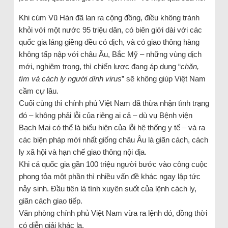
Khi cúm Vũ Hán đã lan ra cộng đồng, điều không tránh
khỏi với một nước 95 triệu dân, có biên giới dài với các
quốc gia láng giềng đều có dịch, và có giao thông hàng
không tấp nập với châu Âu, Bắc Mỹ – những vùng dịch
mới, nghiêm trọng, thì chiến lược đang áp dụng “
chặn,
tìm và cách ly người dính virus
” sẽ không giúp Việt Nam
cầm cự lâu.
Cuối cùng thì chính phủ Việt Nam đã thừa nhận tình trạng
đó – không phải lỗi của riêng ai cả – dù vụ Bệnh viện
Bạch Mai có thể là biểu hiện của lỗi hệ thống y tế – và ra
các biện pháp mới nhất giống châu Âu là giãn cách, cách
ly xã hội và hạn chế giao thông nội địa.
Khi cả quốc gia gần 100 triệu người bước vào công cuộc
phong tỏa một phần thì nhiều vấn đề khác ngay lập tức
nảy sinh. Đầu tiên là tính xuyên suốt của lệnh cách ly,
giãn cách giao tiếp.
Văn phòng chính phủ Việt Nam vừa ra lệnh đó, đồng thời
có diễn giải khác lạ.