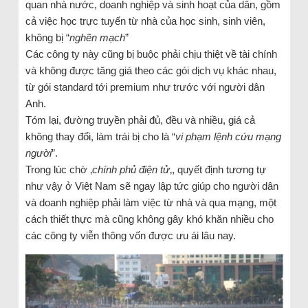
quan nhà nước, doanh nghiệp và sinh hoạt của dân, gồm
cả việc học trực tuyến từ nhà của học sinh, sinh viên,
không bị “
nghẽn mạch
”
Các công ty này cũng bị buộc phải chịu thiệt về tài chính
và không được tăng giá theo các gói dịch vụ khác nhau,
từ gói standard tới premium như trước với người dân
Anh.
Tóm lại, đường truyền phải đủ, đều và nhiều, giá cả
không thay đổi, làm trái bị cho là “
vi phạm lệnh cứu mạng
người
”.
Trong lúc chờ ‚
chính phủ điện tử
‚, quyết định tương tự
như vậy ở Việt Nam sẽ ngay lập tức giúp cho người dân
và doanh nghiệp phải làm việc từ nhà và qua mạng, một
cách thiết thực mà cũng không gây khó khăn nhiều cho
các công ty viễn thông vốn được ưu ái lâu nay.