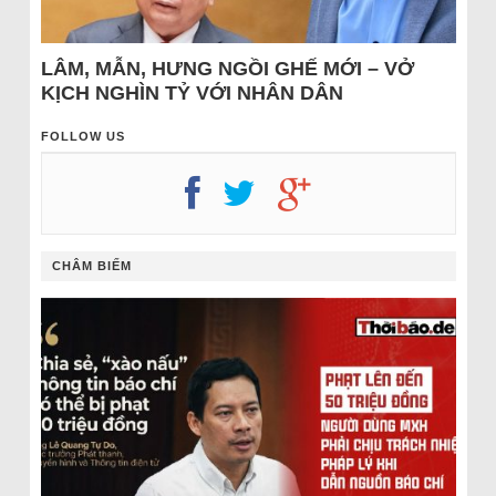
LÂM, MẪN, HƯNG NGỒI GHẾ MỚI – VỞ
KỊCH NGHÌN TỶ VỚI NHÂN DÂN
FOLLOW US
CHÂM BIẾM