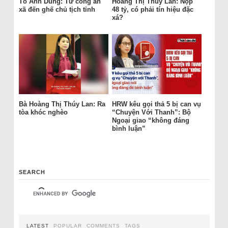
Tô Anh Dũng: Từ công an
Hoàng Thị Thúy Lan: Nộp
xã đến ghế chủ tịch tỉnh
48 tỷ, có phải tín hiệu đặc
xá?
Bà Hoàng Thị Thúy Lan: Ra
HRW kêu gọi thả 5 bị can vụ
tòa khóc nghèo
“Chuyện Với Thanh”: Bộ
Ngoại giao “không đáng
bình luận”
SEARCH
LATEST
POPULAR
COMMENTS
TAGS