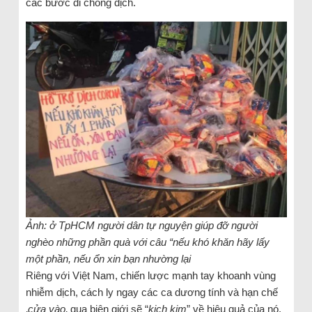
các bước đi chống dịch.
Ảnh: ở TpHCM người dân tự nguyện giúp đỡ người
nghèo những phần quà với câu “nếu khó khăn hãy lấy
một phần, nếu ổn xin bạn nhường lại
Riêng với Việt Nam, chiến lược mạnh tay khoanh vùng
nhiễm dịch, cách ly ngay các ca dương tính và hạn chế
‚
cửa vào
‚ qua biên giới sẽ “
kịch kim
” về hiệu quả của nó.