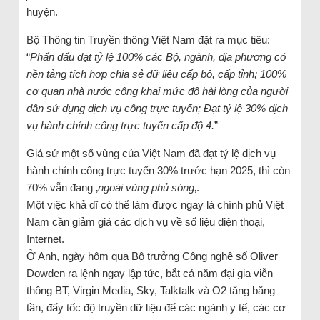
huyện.
Bộ Thông tin Truyền thông Việt Nam đặt ra mục tiêu:
“
Phấn đấu đạt tỷ lệ 100% các Bộ, ngành, địa phương có
nền tảng tích hợp chia sẻ dữ liệu cấp bộ, cấp tỉnh; 100%
cơ quan nhà nước công khai mức độ hài lòng của người
dân sử dụng dịch vụ công trực tuyến; Đạt tỷ lệ 30% dịch
vụ hành chính công trực tuyến cấp độ 4.
”
Giả sử một số vùng của Việt Nam đã đạt tỷ lệ dịch vụ
hành chính công trực tuyến 30% trước hạn 2025, thì còn
70% vẫn đang ‚
ngoài vùng phủ sóng
‚.
Một việc khả dĩ có thể làm được ngay là chính phủ Việt
Nam cần giảm giá các dịch vụ về số liệu điện thoại,
Internet.
Ở Anh, ngày hôm qua Bộ trưởng Công nghệ số Oliver
Dowden ra lệnh ngay lập tức, bắt cả năm đại gia viễn
thông BT, Virgin Media, Sky, Talktalk và O2 tăng băng
tần, đẩy tốc độ truyền dữ liệu để các ngành y tế, các cơ