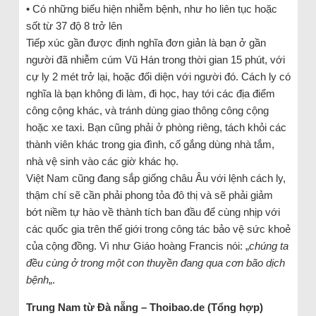
• Có những biểu hiện nhiễm bệnh, như ho liên tục hoặc
sốt từ 37 độ 8 trở lên
Tiếp xúc gần được định nghĩa đơn giản là bạn ở gần
người đã nhiễm cúm Vũ Hán trong thời gian 15 phút, với
cự ly 2 mét trở lại, hoặc đối diện với người đó. Cách ly có
nghĩa là bạn không đi làm, đi học, hay tới các địa điểm
công cộng khác, và tránh dùng giao thông công cộng
hoặc xe taxi. Bạn cũng phải ở phòng riêng, tách khỏi các
thành viên khác trong gia đình, cố gắng dùng nhà tắm,
nhà vệ sinh vào các giờ khác họ.
Việt Nam cũng đang sắp giống châu Âu với lệnh cách ly,
thậm chí sẽ cần phải phong tỏa đô thị và sẽ phải giảm
bớt niềm tự hào về thành tích ban đầu để cùng nhịp với
các quốc gia trên thế giới trong công tác bảo vệ sức khoẻ
của cộng đồng. Vì như Giáo hoàng Francis nói: „
chúng ta
đều cùng ở trong một con thuyền đang qua cơn bão dịch
bệnh
„.
Trung Nam từ Đà nẵng – Thoibao.de (Tổng hợp)