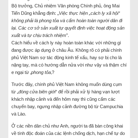
Bộ trưởng, Chủ nhiệm Văn phòng Chính phủ, ông Mai
Tiến Dũng khẳng định: „
Việc thực hiện „cách ly xã hội“
không phải là phong tỏa và cấm hoàn toàn người dân đi
lại. Các cơ sở sản xuất tự quyết định việc hoạt động sản
xuất và tự chịu trách nhiệm
”.
Cách hiểu về cách ly này hoàn toàn khác với những gì
đang được áp dụng ở châu Âu. Không rõ có phải chính
phủ Việt Nam sợ tác động kinh tế xấu, hay sợ bị cho là
nặng tay, mà có hướng dẫn nửa vời như vậy và thậm chí
e ngại từ ‚
phong tỏa
‚?
Trước đây, chính phủ Việt Nam không muốn dùng cụm
từ „
đóng cửa biên giới
“ để rồi phải xử lý hàng vạn lượt
khách nhập cảnh và đến hôm nay thì cũng cấm các
chuyến bay, ngưng nhập cảnh đường bộ từ Campuchia
và Lào.
Ở các nền dân chủ như Anh, người ta đã bàn công khai
về tính độc đoán của các lệnh chống dịch, hạn chế tự do