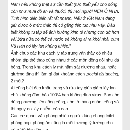
Nam nếu không thật sự cần thiết (tức thiết yếu cho sống
còn như mua đồ ăn và thuốc) thì mọi người NÊN Ở NHÀ.
Tình hình diễn biến rất rất nhanh. Nếu ở Việt Nam đang
giữ được ở mức thấp thì cố gắng tiếp tục như vậy. Dầu
biết không tụ tập sẽ ảnh hưởng kinh tế nhưng còn đỡ hơn
vài bữa nữa có thể cả nước sẽ không ai ra khỏi nhà. cúm
Vũ Hán nó lây lan khủng khiếp.
”
Ảnh chụp các khu cách ly tập trung vẫn thấy có nhiều
nhóm tập thể thao cùng nhau ở các môn đồng đội như đá
bóng. Trong khu cách ly mà nằm sát giường nhau, hoặc
giường tầng thì làm gì đạt khoảng cách ‚
social distancing
‚
2 mét?
Ai cũng biết đeo khẩu trang và rửa tay giúp giảm lây lan
chứ không đảm bảo 100% bạn không dính virus. Bạn còn
dùng phương tiện công cộng, còn tới hàng quán, công sở
thì nguy cơ lây nhiễm còn cao.
Các cơ quan, văn phòng nhiều người dùng chung toilet,
phòng họp, phòng ăn cũng là môi trường lỵ́ tưởng cho
cúm Vũ Hán lây lan.