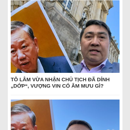
TÔ LÂM VỪA NHẬN CHỦ TỊCH ĐÃ DÍNH
„DỚP“, VƯỢNG VIN CÓ ÂM MƯU GÌ?