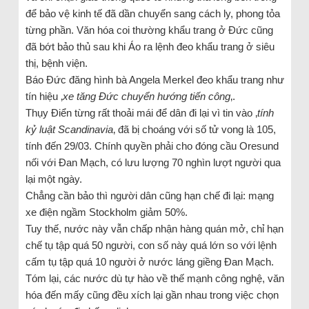
để bảo vệ kinh tế đã dần chuyển sang cách ly, phong tỏa
từng phần. Văn hóa coi thường khẩu trang ở Đức cũng
đã bớt bảo thủ sau khi Áo ra lệnh đeo khẩu trang ở siêu
thị, bệnh viện.
Báo Đức đăng hình bà Angela Merkel đeo khẩu trang như
tín hiệu ‚
xe tăng Đức chuyển hướng tiến công
‚.
Thụy Điển từng rất thoải mái để dân đi lại vì tin vào ‚
tính
kỷ luật Scandinavia
‚ đã bị choáng với số tử vong là 105,
tính đến 29/03. Chính quyền phải cho đóng cầu Oresund
nối với Đan Mạch, có lưu lượng 70 nghìn lượt người qua
lại một ngày.
Chẳng cần bảo thì người dân cũng hạn chế đi lại: mạng
xe điện ngầm Stockholm giảm 50%.
Tuy thế, nước này vẫn chấp nhận hàng quán mở, chỉ hạn
chế tụ tập quá 50 người, con số này quá lớn so với lệnh
cấm tụ tập quá 10 người ở nước láng giềng Đan Mạch.
Tóm lại, các nước dù tự hào về thế mạnh công nghệ, văn
hóa đến mấy cũng đều xích lại gần nhau trong việc chọn