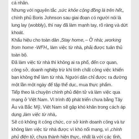
cá nhân.
Nhưng với nguyên tắc ‚
sức khỏe cộng đồng là trên hết
‚,
chính phủ Boris Johnson sau giai đoạn có người nói là
lung lay (wobbly), thì nay đã làm mạnh tay, rõ ràng và dứt
khoát.
Khẩu hiệu cho toàn dân ‚
Stay home
‚ – Ở nhà; ‚
working
from home -WFH
‚, làm việc từ nhà, phải ̣được tuân thủ
toàn bộ.
Đã làm việc từ nhà thì không ai ra phố, đến cơ quan,
công sở, doanh nghiệp trừ khi tính chất công việc khiến
bạn không thể làm từ nhà. Người dân chỉ được ra đường
một lần một ngày để tập thể dục, mua thực phẩm.
Tiếp theo là chuyện chính phủ điện tử và làm việc qua
mạng ở Việt Nam. Vì trình độ phát triển chưa bằng Tây
Âu và Bắc Mỹ, Việt Nam sẽ gặp khó khăn trong cách áp
dụng ‚
làm việc từ nhà
‚.
Sẽ có không ít công chức, cơ sở kinh doanh công và tư
không làm việc từ nhà được vì khó nối mạng, vì ‚
chính
phủ điện tử
‚ chưa thành hiện thực, nhất là với các tỉnh,