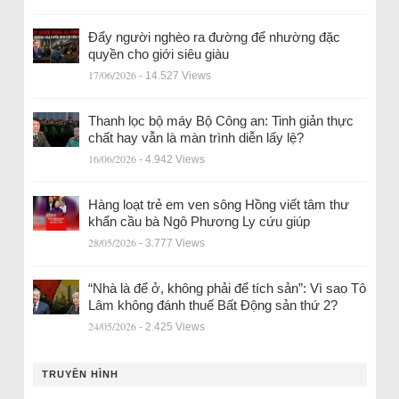
Đẩy người nghèo ra đường để nhường đặc
quyền cho giới siêu giàu
17/06/2026
- 14.527 Views
Thanh lọc bộ máy Bộ Công an: Tinh giản thực
chất hay vẫn là màn trình diễn lấy lệ?
16/06/2026
- 4.942 Views
Hàng loạt trẻ em ven sông Hồng viết tâm thư
khẩn cầu bà Ngô Phương Ly cứu giúp
28/05/2026
- 3.777 Views
“Nhà là để ở, không phải để tích sản”: Vì sao Tô
Lâm không đánh thuế Bất Động sản thứ 2?
24/05/2026
- 2.425 Views
TRUYỀN HÌNH