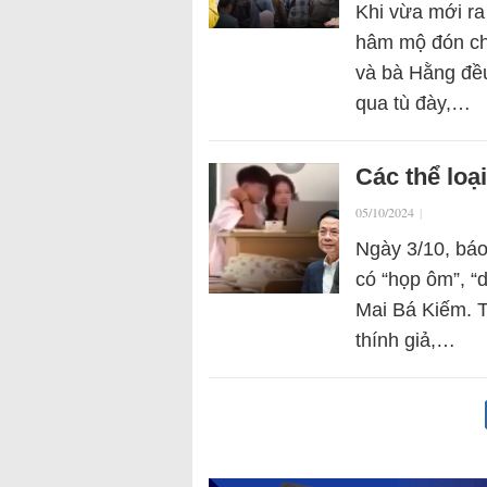
Khi vừa mới r
hâm mộ đón ch
và bà Hằng đều
qua tù đày,…
Các thể loạ
05/10/2024
|
Ngày 3/10, báo
có “họp ôm”, “d
Mai Bá Kiếm. T
thính giả,…