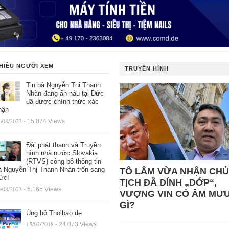
HIỀU NGƯỜI XEM
TRUYỀN HÌNH
Tin bà Nguyễn Thị Thanh
Nhàn đang ẩn náu tại Đức
đã được chính thức xác
hận
/08/2023
- 15.074 Views
Đài phát thanh và Truyền
hình nhà nước Slovakia
(RTVS) công bố thông tin
à Nguyễn Thị Thanh Nhàn trốn sang
TÔ LÂM VỪA NHẬN CHỦ
ức!
TỊCH ĐÃ DÍNH „DỚP“,
/08/2023
- 5.165 Views
VƯỢNG VIN CÓ ÂM MƯ
GÌ?
Ủng hộ Thoibao.de
15/02/2018
- 24.073 Views