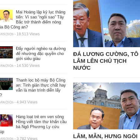
Mai Hoàng lập kỷ lục thăng
tiến: Vì sao “ngôi sao” Tây
Bắc trở thành điểm nóng
ủa Bộ Công an?
/05/2026
- 18.513 Views
Đẩy người nghèo ra đường
ĐÁ LƯƠNG CƯỜNG, TÔ
để nhường đặc quyền cho
giới siêu giàu
LÂM LÊN CHỦ TỊCH
/06/2026
- 14.530 Views
NƯỚC
Thanh lọc bộ máy Bộ Công
an: Tinh giản thực chất hay
vẫn là màn trình diễn lấy
ệ?
/06/2026
- 4.943 Views
Hàng loạt trẻ em ven sông
Hồng viết tâm thư khẩn cầu
bà Ngô Phương Ly cứu
iúp
LÂM, MẪN, HƯNG NGỒI
/05/2026
- 3.782 Views