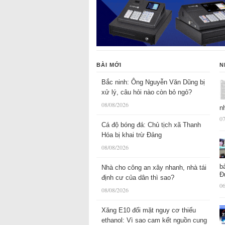
BÀI MỚI
N
Bắc ninh: Ông Nguyễn Văn Dũng bị
xử lý, câu hỏi nào còn bỏ ngỏ?
08/08/2026
n
07
Cá độ bóng đá: Chủ tịch xã Thanh
Hóa bị khai trừ Đảng
08/08/2026
b
Nhà cho công an xây nhanh, nhà tái
Đ
định cư của dân thì sao?
06
08/08/2026
Xăng E10 đối mặt nguy cơ thiếu
ethanol: Vì sao cam kết nguồn cung