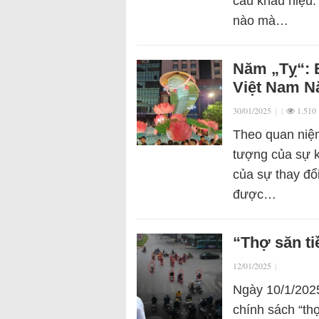
câu khẩu hiệu.
nào mà…
Năm „Tỵ“: 
Việt Nam N
30/01/2025
|
|
1.510
Theo quan niệm
tượng của sự k
của sự thay đổi
được…
“Thợ săn ti
12/01/2025
|
Ngày 10/1/2025
chính sách “th