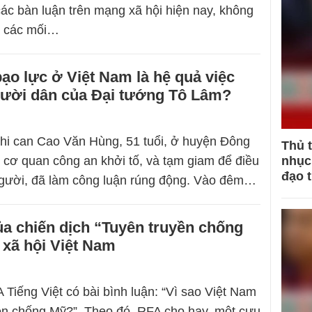
ác bàn luận trên mạng xã hội hiện nay, không
h các mối…
bạo lực ở Việt Nam là hệ quả việc
người dân của Đại tướng Tô Lâm?
hi can Cao Văn Hùng, 51 tuổi, ở huyện Đông
Thủ 
ị cơ quan công an khởi tố, và tạm giam để điều
nhục 
đạo 
t người, đã làm công luận rúng động. Vào đêm…
a chiến dịch “Tuyên truyền chống
 xã hội Việt Nam
 Tiếng Việt có bài bình luận: “Vì sao Việt Nam
ền chống Mỹ?”. Theo đó, RFA cho hay, một cựu