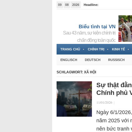
09
08
2026
Headline:
Tin bà Nguyễn Thị Thanh Nhàn đang ẩn náu tại Đức
Biểu tình tại VN
Sau 43 năm, sự kiện chính trị
chấn động toàn quốc
TRANG CHỦ
CHÍNH TRỊ
KINH TẾ
ENGLISCH
DEUTSCH
RUSSISCH
SCHLAGWORT:
XÃ HỘI
Sự thật đằn
Chính phủ V
11/01/2026
|
Ngày 6/1/2026,
năm 2025 với 
nên bức tranh 