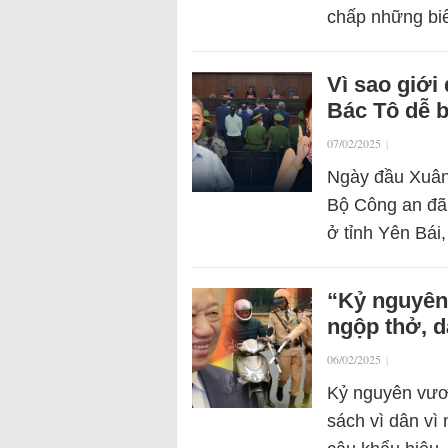
chấp những b
Vì sao giới
Bác Tô dễ 
07/02/2025
|
Ngày đầu Xuân 
Bộ Công an đã t
ở tỉnh Yên Bái
“Kỷ nguyên
ngộp thở, d
06/02/2025
|
Kỷ nguyên vươn
sách vì dân vì