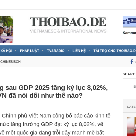
 đã được chính thức xác nhận
3 Jahren ago
XÃ HỘI
PHÁP LUẬT
TV&RADIO
LIÊN HỆ
TÀI TRỢ CHO THOIBAO.D
CHINESISCH
F
SEARC
g sau GDP 2025 tăng kỷ lục 8,02%,
N đã nói dối như thế nào?
LAT
 Chính phủ Việt Nam công bố báo cáo kinh tế
mức tăng trưởng GDP đạt kỷ lục 8,02%, vẽ
về một quốc gia đang trỗi dậy mạnh mẽ bất