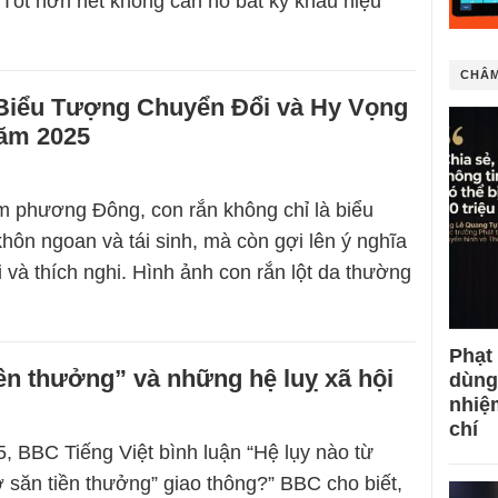
 Tốt hơn hết không cần hô bất kỳ khẩu hiệu
CHÂM
Biểu Tượng Chuyển Đổi và Hy Vọng
ăm 2025
 phương Đông, con rắn không chỉ là biểu
hôn ngoan và tái sinh, mà còn gợi lên ý nghĩa
 và thích nghi. Hình ảnh con rắn lột da thường
Phạt
ền thưởng” và những hệ luỵ xã hội
dùng
nhiệ
chí
, BBC Tiếng Việt bình luận “Hệ lụy nào từ
ợ săn tiền thưởng” giao thông?” BBC cho biết,