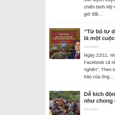
chiến binh Mỹ 
giờ đất…
“Từ bỏ tư 
là một cuộ
24/11/2024
|
Ngày 22/11, nh
Facebook cá nh
nghẽn”. Theo tá
hào của ông…
Dễ kích độ
như chong 
05/11/2024
|