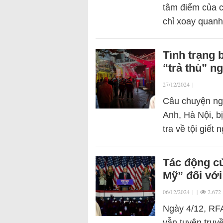
tâm điểm của c
chỉ xoay quan
Tình trạng 
“trả thù” 
27/12/2024
|
Câu chuyện ng
Anh, Hà Nội, b
tra về tội giế
Tác động củ
Mỹ” đối với
06/12/2024
|
|
2.672
Ngày 4/12, RFA
vẫn tuyên truy