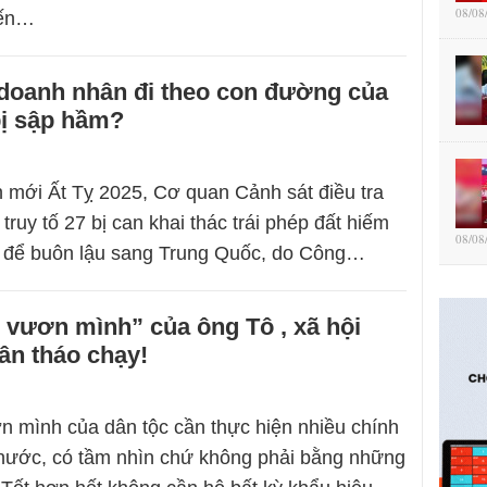
08/08
iến…
 doanh nhân đi theo con đường của
bị sập hầm?
mới Ất Tỵ 2025, Cơ quan Cảnh sát điều tra
ruy tố 27 bị can khai thác trái phép đất hiếm
08/08
, để buôn lậu sang Trung Quốc, do Công…
 vươn mình” của ông Tô , xã hội
ân tháo chạy!
 mình của dân tộc cần thực hiện nhiều chính
 nước, có tầm nhìn chứ không phải bằng những