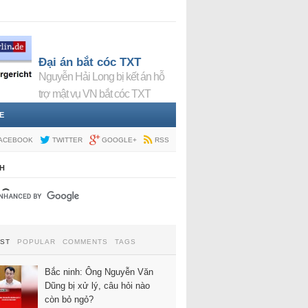
Đại án bắt cóc TXT
Nguyễn Hải Long bị kết án hỗ
trợ mật vụ VN bắt cóc TXT
E
ACEBOOK
TWITTER
GOOGLE+
RSS
H
EST
POPULAR
COMMENTS
TAGS
Bắc ninh: Ông Nguyễn Văn
Dũng bị xử lý, câu hỏi nào
còn bỏ ngỏ?