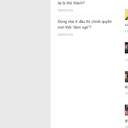
lại bị thử thách?
08/08/2026
Dựng nhà ở đâu thì chính quyền
c
mới thôi “dòm ngó”?
11
08/08/2026
17
l
16
g
28