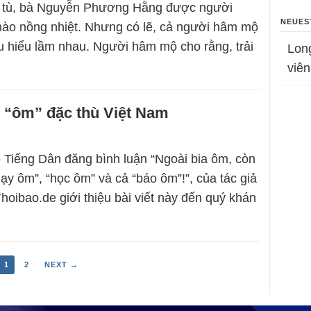
a tù, bà Nguyễn Phương Hằng được người
NEUES
ào nồng nhiệt. Nhưng có lẽ, cả người hâm mộ
 hiểu lầm nhau. Người hâm mộ cho rằng, trải
Lon
viên
i “ôm” đặc thù Việt Nam
 Tiếng Dân đăng bình luận “Ngoài bia ôm, còn
ạy ôm”, “học ôm” và cả “báo ôm”!”, của tác giả
hoibao.de giới thiệu bài viết này đến quý khán
1
2
NEXT →