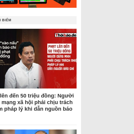
 BIẾM
 lên đến 50 triệu đồng: Người
 mạng xã hội phải chịu trách
m pháp lý khi dẫn nguồn báo