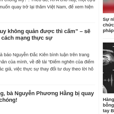
muốn quay trở lại thăm Việt Nam, để xem hiện
Sự n
chức
duy không quản được thì cấm” – sẽ
pháp
c cách mạng thực sự
à báo Nguyễn Đắc Kiên bình luận trên trang
ân của mình, về đề tài “Điểm nghẽn của điểm
c giả, việc thực sự thay đổi tư duy theo lời hô
ng, bà Nguyễn Phương Hằng bị quay
chóng!
Hàng
bỗng
tay 