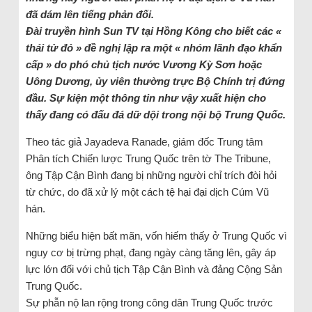
đã dám lên tiếng phản đối.
Đài truyền hình Sun TV tại Hồng Kông cho biết các «
thái tử đỏ » đề nghị lập ra một « nhóm lãnh đạo khẩn
cấp » do phó chủ tịch nước Vương Kỳ Sơn hoặc
Uông Dương, ủy viên thường trực Bộ Chính trị đứng
đầu. Sự kiện một thông tin như vậy xuất hiện cho
thấy đang có đấu đá dữ dội trong nội bộ Trung Quốc.
Theo tác giả Jayadeva Ranade, giám đốc Trung tâm
Phân tích Chiến lược Trung Quốc trên tờ The Tribune,
ông Tập Cận Bình đang bị những người chỉ trích đòi hỏi
từ chức, do đã xử lý một cách tệ hại đại dịch Cúm Vũ
hán.
Những biểu hiện bất mãn, vốn hiếm thấy ở Trung Quốc vì
nguy cơ bị trừng phạt, đang ngày càng tăng lên, gây áp
lực lớn đối với chủ tịch Tập Cận Bình và đảng Cộng Sản
Trung Quốc.
Sự phẫn nộ lan rộng trong công dân Trung Quốc trước