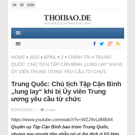
08
08
2026
HOME
2020
APRIL
2
CHÍNH TRỊ
TRUNG
QUỐC: CHỦ TỊCH TẬP CẬN BÌNH „LUNG LAY“ KHI BỊ
ỦY VIÊN TRUNG ƯƠNG YÊU CẦU TỪ CHỨC
Trung Quốc: Chủ tịch Tập Cận Bình
„lung lay“ khi bị Ủy viên Trung
ương yêu cầu từ chức
02/04/2020
|
|
23.068
https://www.youtube.com/watch?v=WZJ9vLdMBA4
Quyền uy Tập Cận Bình bao trùm Trung Quốc,
nhưng nay người dân phẫn nộ vì đại dịch ở Vũ Hán