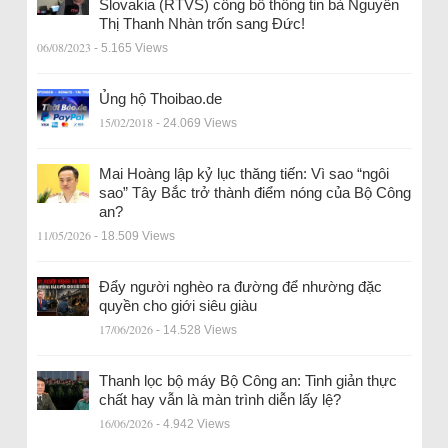
Slovakia (RTVS) công bố thông tin bà Nguyễn
Thị Thanh Nhàn trốn sang Đức!
06/08/2023
- 5.165 Views
Ủng hộ Thoibao.de
15/02/2018
- 24.069 Views
Mai Hoàng lập kỷ lục thăng tiến: Vì sao “ngôi
sao” Tây Bắc trở thành điểm nóng của Bộ Công
an?
11/05/2026
- 18.509 Views
Đẩy người nghèo ra đường để nhường đặc
quyền cho giới siêu giàu
17/06/2026
- 14.528 Views
Thanh lọc bộ máy Bộ Công an: Tinh giản thực
chất hay vẫn là màn trình diễn lấy lệ?
16/06/2026
- 4.942 Views