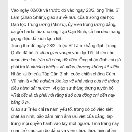
Vào ngày 02/03/ và trước đó vào ngày 23/2, ông Triệu Sĩ
Lâm (Zhao Shilin), giáo sư về hưu của trường đại học
Dân tộc Trung ương (Minzu), ủy viên trung ương đảng,
đã gởi hai lá thư cho ông Tập Cận Bình, cả hai đều mang
giọng điệu đả kích kịch liệt.
Trong thư đề ngày 23/2, Triệu Sĩ Lâm khẳng định Trung
Quốc đã bỏ lỡ «
thời gian vàng
» vào dịp Tết, khiến cho
«
nạn dịch lan tràn vô cùng dữ dội
». Ông nhận định cái giá
phải trả là «
khủng khiếp
» và «
đau thương không kể xiết
».
Nhắc lại lời của Tập Cận Bình, cuộc chiến chống Cúm
Vũ hán là «
thử nghiệm lớn lao về khả năng của hệ thống
điều hành đất nước
», vị giáo sư thẳng thừng tuyên bố:
«
Rất tiếc là tôi phải nói rằng tỉ số của đồng chí đến nay
bằng 0 !
».
Giáo sư Triệu chỉ ra năm yếu tố, trong đó có việc siết
chặt an ninh, bảo đảm hình ảnh ưu việt của đảng, tập
trung mọi quyền hành vào tay một người. Tình trạng này
ngăn trở các cán bộ đảng và viên chức thực hiện phần