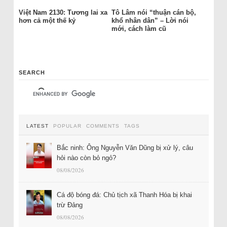
Việt Nam 2130: Tương lai xa
Tô Lâm nói “thuận cán bộ,
hơn cả một thế kỷ
khổ nhân dân” – Lời nói
mới, cách làm cũ
SEARCH
LATEST
POPULAR
COMMENTS
TAGS
Bắc ninh: Ông Nguyễn Văn Dũng bị xử lý, câu
hỏi nào còn bỏ ngỏ?
08/08/2026
Cá độ bóng đá: Chủ tịch xã Thanh Hóa bị khai
trừ Đảng
08/08/2026