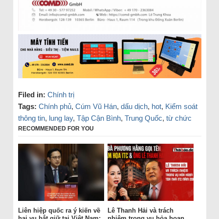
Filed in:
Chính trị
Tags:
Chính phủ
,
Cúm Vũ Hán
,
dấu dịch
,
hot
,
Kiểm soát
thông tin
,
lung lay
,
Tập Cận Bình
,
Trung Quốc
,
từ chức
RECOMMENDED FOR YOU
Liên hiệp quốc ra ý kiến về
Lê Thanh Hải và trách
hai vụ bắt giữ tại Việt Nam:
nhiệm trong vụ hỏa hoạn