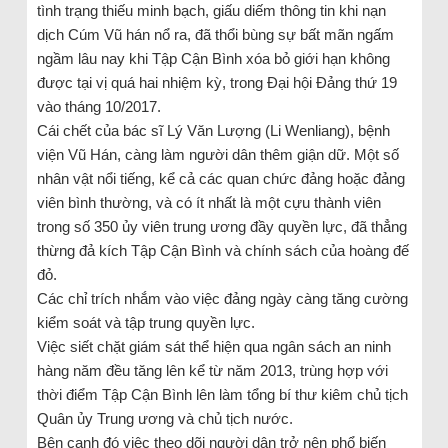
tình trạng thiếu minh bạch, giấu diếm thông tin khi nạn
dịch Cúm Vũ hán nổ ra, đã thổi bùng sự bất mãn ngấm
ngầm lâu nay khi Tập Cận Bình xóa bỏ giới hạn không
được tại vị quá hai nhiệm kỳ, trong Đại hội Đảng thứ 19
vào tháng 10/2017.
Cái chết của bác sĩ Lý Văn Lượng (Li Wenliang), bệnh
viện Vũ Hán, càng làm người dân thêm giận dữ. Một số
nhân vật nổi tiếng, kể cả các quan chức đảng hoặc đảng
viên bình thường, và có ít nhất là một cựu thành viên
trong số 350 ủy viên trung ương đầy quyền lực, đã thẳng
thừng đả kích Tập Cận Bình và chính sách của hoàng đế
đỏ.
Các chỉ trích nhắm vào việc đảng ngày càng tăng cường
kiểm soát và tập trung quyền lực.
Việc siết chặt giám sát thể hiện qua ngân sách an ninh
hàng năm đều tăng lên kể từ năm 2013, trùng hợp với
thời điểm Tập Cận Bình lên làm tổng bí thư kiêm chủ tịch
Quân ủy Trung ương và chủ tịch nước.
Bên cạnh đó việc theo dõi người dân trở nên phổ biến