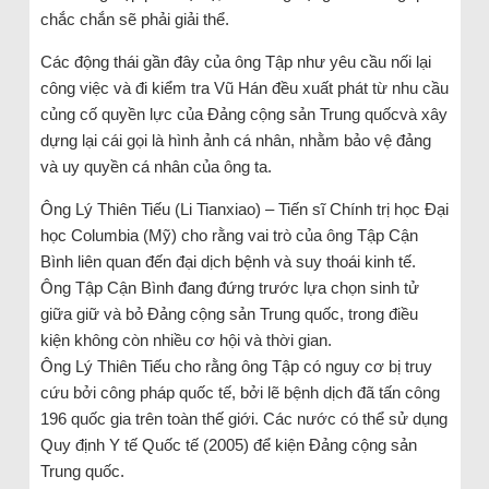
chắc chắn sẽ phải giải thể.
Các động thái gần đây của ông Tập như yêu cầu nối lại
công việc và đi kiểm tra Vũ Hán đều xuất phát từ nhu cầu
củng cố quyền lực của Đảng cộng sản Trung quốcvà xây
dựng lại cái gọi là hình ảnh cá nhân, nhằm bảo vệ đảng
và uy quyền cá nhân của ông ta.
Ông Lý Thiên Tiếu (Li Tianxiao) – Tiến sĩ Chính trị học Đại
học Columbia (Mỹ) cho rằng vai trò của ông Tập Cận
Bình liên quan đến đại dịch bệnh và suy thoái kinh tế.
Ông Tập Cận Bình đang đứng trước lựa chọn sinh tử
giữa giữ và bỏ Đảng cộng sản Trung quốc, trong điều
kiện không còn nhiều cơ hội và thời gian.
Ông Lý Thiên Tiếu cho rằng ông Tập có nguy cơ bị truy
cứu bởi công pháp quốc tế, bởi lẽ bệnh dịch đã tấn công
196 quốc gia trên toàn thế giới. Các nước có thể sử dụng
Quy định Y tế Quốc tế (2005) để kiện Đảng cộng sản
Trung quốc.