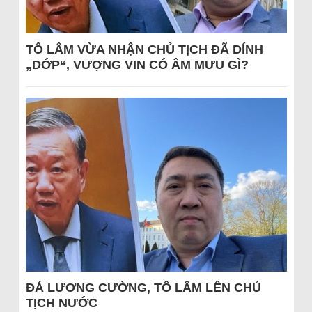
TÔ LÂM VỪA NHẬN CHỦ TỊCH ĐÃ DÍNH
„DỚP“, VƯỢNG VIN CÓ ÂM MƯU GÌ?
ĐÁ LƯƠNG CƯỜNG, TÔ LÂM LÊN CHỦ
TỊCH NƯỚC