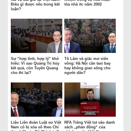
Điều gì được nêu trong kết
tòa nhà itc năm 2002
luận?
Sự “hợp tình, hợp lý” khó
Tô Lâm và giấc mơ viển
hiểu: Vì sao Quảng Trị hủy
vông: Hà Nội cần taxi bay
kết quả, còn Tuyên Quang
hay không gian sống cho
cho thi lại?
người dân?
Liệu Liên đoàn Luật sư Việt
RFA Tiếng Việt lọt vào danh
Nam có bị xóa sổ theo Chỉ
sách „phản động“ của