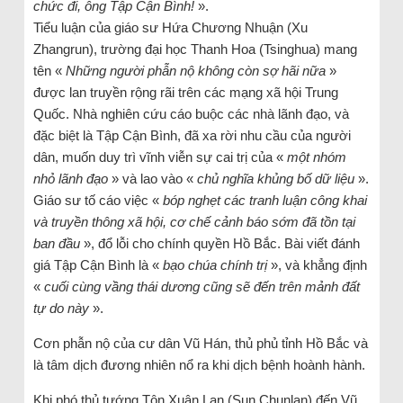
chức đi, ông Tập Cận Bình!
».
Tiểu luận của giáo sư Hứa Chương Nhuận (Xu
Zhangrun), trường đại học Thanh Hoa (Tsinghua) mang
tên «
Những người phẫn nộ không còn sợ hãi nữa
»
được lan truyền rộng rãi trên các mạng xã hội Trung
Quốc. Nhà nghiên cứu cáo buộc các nhà lãnh đạo, và
đặc biệt là Tập Cận Bình, đã xa rời nhu cầu của người
dân, muốn duy trì vĩnh viễn sự cai trị của «
một nhóm
nhỏ lãnh đạo
» và lao vào «
chủ nghĩa khủng bố dữ liệu
».
Giáo sư tố cáo việc «
bóp nghẹt các tranh luận công khai
và truyền thông xã hội, cơ chế cảnh báo sớm đã tồn tại
ban đầu
», đổ lỗi cho chính quyền Hồ Bắc. Bài viết đánh
giá Tập Cận Bình là «
bạo chúa chính trị
», và khẳng định
«
cuối cùng vầng thái dương cũng sẽ đến trên mảnh đất
tự do này
».
Cơn phẫn nộ của cư dân Vũ Hán, thủ phủ tỉnh Hồ Bắc và
là tâm dịch đương nhiên nổ ra khi dịch bệnh hoành hành.
Khi phó thủ tướng Tôn Xuân Lan (Sun Chunlan) đến Vũ