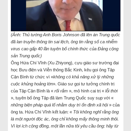
(Ảnh: Thủ tướng Anh Boris Johnson đã lên án Trung quốc
đã lan truyền thông tin sai lệch, ông tin rằng số ca nhiễm
virus cao gấp 40 lần tuyên bố chính thức của Đảng cộng
sản Trung quốc)
Ông Hứa Chí Vĩnh (Xu Zhiyong), cựu giáo sư trường đại
học Bưu điện và Viễn thông Bắc Kinh, kêu gọi ông Tập
Cận Bình từ chức vì «
không có khả năng xử lý những
cuộc khủng hoảng lớn
». Giáo sư gọi tư tưởng chính trị
của Tập Cận Bình là «
rối rắm
», mô hình cai trị «
lỗi thời
», tuyên bố ông Tập đã làm Trung Quốc suy sụp với «
những biện pháp quá lố nhằm duy trì ổn định xã hội
» của
ông ta. Hứa Chí Vĩnh kết luận: «
Tôi không nghĩ rằng ông
là một người độc ác, ông chỉ không mấy thông minh thôi.
Vì lợi ích cộng đồng, một lần nữa tôi yêu cầu ông: hãy từ