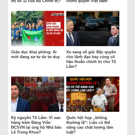
thị số 11 của Bộ Chính trị?
chính quyền Việt Nam
Giáo dục khai phóng: Ai
Xe sang vô giá: Đặc quyền
mới đang sợ tự do tư duy
cho lãnh đạo hay củng cố
hậu thuẫn chính trị cho Tô
Lâm?
Kỷ nguyên Tô Lâm: Vì sao
Quốc hội họp „không
hàng trăm Đảng Viên
thường lệ“: Liệu có thể
ĐCSVN lại ủng hộ Nhà báo
nâng cao chất lượng làm
Lê Trung Khoa?
luật?