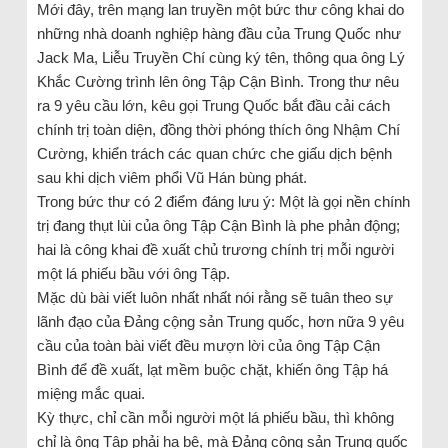
Mới đây, trên mạng lan truyền một bức thư công khai do
những nhà doanh nghiệp hàng đầu của Trung Quốc như
Jack Ma, Liễu Truyền Chí cùng ký tên, thông qua ông Lý
Khắc Cường trình lên ông Tập Cận Bình. Trong thư nêu
ra 9 yêu cầu lớn, kêu gọi Trung Quốc bắt đầu cải cách
chính trị toàn diện, đồng thời phóng thích ông Nhậm Chí
Cường, khiển trách các quan chức che giấu dịch bệnh
sau khi dịch viêm phổi Vũ Hán bùng phát.
Trong bức thư có 2 điểm đáng lưu ý: Một là gọi nền chính
trị đang thụt lùi của ông Tập Cận Bình là phe phản động;
hai là công khai đề xuất chủ trương chính trị mỗi người
một lá phiếu bầu với ông Tập.
Mặc dù bài viết luôn nhất nhất nói rằng sẽ tuân theo sự
lãnh đạo của Đảng cộng sản Trung quốc, hơn nữa 9 yêu
cầu của toàn bài viết đều mượn lời của ông Tập Cận
Bình để đề xuất, lạt mềm buộc chặt, khiến ông Tập há
miệng mắc quai.
Kỳ thực, chỉ cần mỗi người một lá phiếu bầu, thì không
chỉ là ông Tập phải hạ bệ, mà Đảng cộng sản Trung quốc