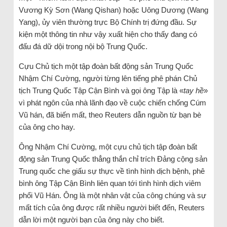
Vương Kỳ Sơn (Wang Qishan) hoặc Uông Dương (Wang
Yang), ủy viên thường trực Bộ Chính trị đứng đầu. Sự
kiện một thông tin như vậy xuất hiện cho thấy đang có
đấu đá dữ dội trong nội bộ Trung Quốc.
Cựu Chủ tịch một tập đoàn bất động sản Trung Quốc
Nhậm Chí Cường, người từng lên tiếng phê phán Chủ
tịch Trung Quốc Tập Cận Bình và gọi ông Tập là «
tay hề
»
vì phát ngôn của nhà lãnh đạo về cuộc chiến chống Cúm
Vũ hán, đã biến mất, theo Reuters dẫn nguồn từ bạn bè
của ông cho hay.
Ông Nhậm Chí Cường, một cựu chủ tịch tập đoàn bất
động sản Trung Quốc thẳng thắn chỉ trích Đảng cộng sản
Trung quốc che giấu sự thực về tình hình dịch bệnh, phê
bình ông Tập Cận Bình liên quan tới tình hình dịch viêm
phổi Vũ Hán. Ông là một nhân vật của công chúng và sự
mất tích của ông được rất nhiều người biết đến, Reuters
dẫn lời một người bạn của ông này cho biết.