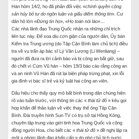
Hán hôm 14/2, họ đã phản đối việc «
chính quyền cộng
sản hủy bỏ tự do ngôn luận và giấu diếm thông tin
». Cư
dân hô lớn «
Đừng tin họ
», «
Họ toàn nói láo
»…
Các nhà lãnh đạo Trung Quốc nhận ra những chỉ trích
liên tục này. Để xoa dịu cơn giận của người dân, Ủy ban
Kiểm tra Trung ương (do Tập Cận Bình làm chủ tịch) điều
tra về vụ trấn áp bác sĩ Lý Văn Lượng (Li Wenliang) –
người đã đưa ra lời cảnh báo và bị công an bắt giữ, sau
đó chết vì Cúm Vũ hán – hôm 19/3 báo cáo rằng công an
và an ninh Vũ Hán đã rút lại biện pháp trừng phạt, xin lỗi
gia đình vị bác sĩ trẻ và kỷ luật hai công an viên.
Dấu hiệu cho thấy quy mô bất bình trong dân chúng hiện
rõ vào tuần trước, với thông tin các «
thái tử đỏ
» kêu gọi
họp khẩn để thảo luận về việc thay thế ông Tập Cận
Bình. Đài truyền hình Sun TV có trụ sở tại Hồng Kông,
chuyên tập trung vào giới tinh hoa Trung Quốc và cộng
đồng người Hoa, cho biết các «
thái tử đỏ
» đề nghị lập ra
một «
nhóm lãnh đạo khẩn cấp
» do phó chủ tịch nước