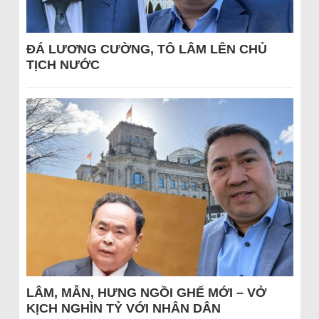
ĐÁ LƯƠNG CƯỜNG, TÔ LÂM LÊN CHỦ
TỊCH NƯỚC
LÂM, MẪN, HƯNG NGỒI GHẾ MỚI – VỞ
KỊCH NGHÌN TỶ VỚI NHÂN DÂN