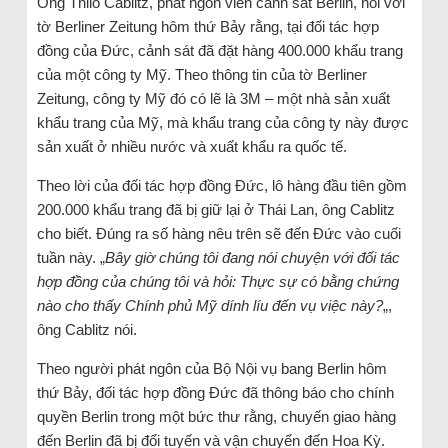
Ông Thilo Cablitz, phát ngôn viên cảnh sát Berlin, nói với
tờ Berliner Zeitung hôm thứ Bảy rằng, tại đối tác hợp
đồng của Đức, cảnh sát đã đặt hàng 400.000 khẩu trang
của một công ty Mỹ. Theo thông tin của tờ Berliner
Zeitung, công ty Mỹ đó có lẽ là 3M – một nhà sản xuất
khẩu trang của Mỹ, mà khẩu trang của công ty này được
sản xuất ở nhiều nước và xuất khẩu ra quốc tế.
Theo lời của đối tác hợp đồng Đức, lô hàng đầu tiên gồm
200.000 khẩu trang đã bị giữ lại ở Thái Lan, ông Cablitz
cho biết. Đúng ra số hàng nêu trên sẽ đến Đức vào cuối
tuần này. „
Bây giờ chúng tôi đang nói chuyện với đối tác
hợp đồng của chúng tôi và hỏi: Thực sự có bằng chứng
nào cho thấy Chính phủ Mỹ dính líu đến vụ việc này?
„,
ông Cablitz nói.
Theo người phát ngôn của Bộ Nội vụ bang Berlin hôm
thứ Bảy, đối tác hợp đồng Đức đã thông báo cho chính
quyền Berlin trong một bức thư rằng, chuyến giao hàng
đến Berlin đã bị đổi tuyến và vận chuyển đến Hoa Kỳ.