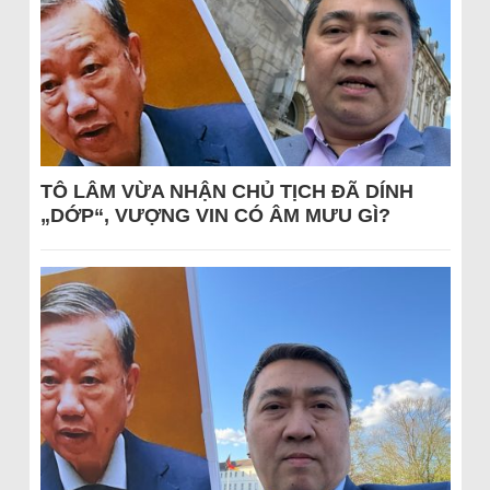
TÔ LÂM VỪA NHẬN CHỦ TỊCH ĐÃ DÍNH
„DỚP“, VƯỢNG VIN CÓ ÂM MƯU GÌ?