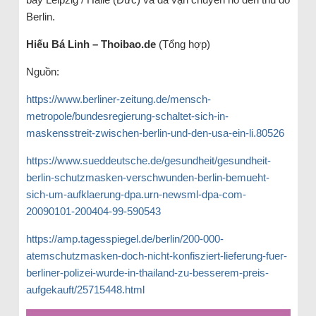
Berlin.
Hiếu Bá Linh – Thoibao.de
(Tổng hợp)
Nguồn:
https://www.berliner-zeitung.de/mensch-
metropole/bundesregierung-schaltet-sich-in-
maskensstreit-zwischen-berlin-und-den-usa-ein-li.80526
https://www.sueddeutsche.de/gesundheit/gesundheit-
berlin-schutzmasken-verschwunden-berlin-bemueht-
sich-um-aufklaerung-dpa.urn-newsml-dpa-com-
20090101-200404-99-590543
https://amp.tagesspiegel.de/berlin/200-000-
atemschutzmasken-doch-nicht-konfisziert-lieferung-fuer-
berliner-polizei-wurde-in-thailand-zu-besserem-preis-
aufgekauft/25715448.html