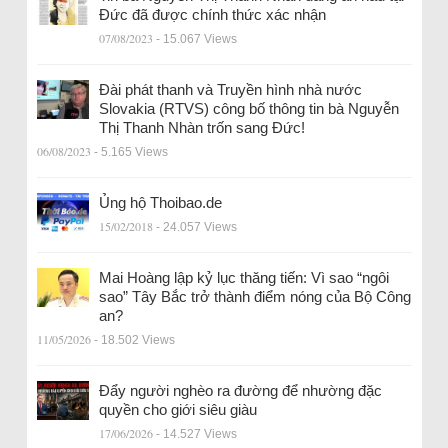
Đức đã được chính thức xác nhận
07/08/2023
- 15.067 Views
Đài phát thanh và Truyền hình nhà nước
Slovakia (RTVS) công bố thông tin bà Nguyễn
Thị Thanh Nhàn trốn sang Đức!
06/08/2023
- 5.165 Views
Ủng hộ Thoibao.de
15/02/2018
- 24.057 Views
Mai Hoàng lập kỷ lục thăng tiến: Vì sao “ngôi
sao” Tây Bắc trở thành điểm nóng của Bộ Công
an?
11/05/2026
- 18.502 Views
Đẩy người nghèo ra đường để nhường đặc
quyền cho giới siêu giàu
17/06/2026
- 14.527 Views