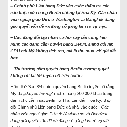
– Chính phủ Liên bang Đức vào cuộc thẩm tra các
cáo buộc của bang Berlin chống lại Hoa Kỳ.
Các nhân
viên ngoại giao Đức ở Washington và Bangkok đang
giải quyết vấn đề và đang cố gắng làm rõ vụ việc.
– Các đảng đối lập nhân cơ hội này tấn công liên
minh các đảng cầm quyền bang Berlin. Đảng đối lập
CDU nói Mỹ không tịch thu, mà là thu mua với giá đắt
hơn.
– Thị trưởng cầm quyền bang Berlin cương quyết
không rút lại lời tuyên bố trên twitter.
Hôm thứ Sáu 3/4 chính quyền bang Berlin tuyên bố rằng
Mỹ đã „
chuyển hướng
“ một lô hàng 200.000 khẩu trang
dành cho cảnh sát Berlin từ Thái Lan đến Hoa Kỳ. Bây
giờ Chính phủ Liên bang Đức đã phải vào cuộc: „
Các
nhân viên ngoại giao Đức ở Washington và Bangkok
đang giải quyết vấn đề và đang cố gắng làm rõ vụ việc
„,