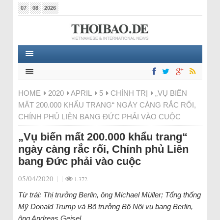
07
08
2026
HOME
2020
APRIL
5
CHÍNH TRỊ
„VỤ BIẾN
MẤT 200.000 KHẨU TRANG“ NGÀY CÀNG RẮC RỐI,
CHÍNH PHỦ LIÊN BANG ĐỨC PHẢI VÀO CUỘC
„Vụ biến mất 200.000 khẩu trang“
ngày càng rắc rối, Chính phủ Liên
bang Đức phải vào cuộc
05/04/2020
|
|
1.372
Từ trái: Thị trưởng Berlin, ông Michael Müller; Tổng thống
Mỹ Donald Trump và Bộ trưởng Bộ Nội vụ bang Berlin,
ông Andreas Geisel