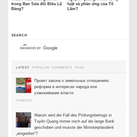
trong Ban Sửa đổi Điều Lệ
luật và phản ứng của Tô
Đảng?
Lâm?
SEARCH
LATEST
POPULAR
COMMENTS
TAGS
Проект закона о земельных отношениях:
реформа в интересах народа или
узаконивание власти
07/08/2026
Warum wird der Fall des Prüfungsbetrugs in
Tuyên Quang immer noch auf die lange Bank
geschoben und musste der Ministerpräsident
„eingreifen“?