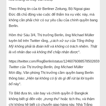
Theo thông tin của tờ Berliner Zeitung, Bộ Ngoại giao
Đức đã chủ động vào cuộc để thẩm tra vụ việc này, mà
không cần phải chờ có sự yêu cầu của chính quyền bang
Berlin.
Hôm thứ Sáu 3/4, Thị trưởng Berlin, ông Michael Müller
tuyên bố trên Twitter rằng, „
cách xử sự của Tổng thống
Mỹ không phải là đoàn kết và không có trách nhiệm. Thật
là vô nhân đạo và không thể chấp nhận được
“.
https://twitter.com/RegBerlin/status/1246076088578502659
Twitter của Thị trưởng Berlin, ộng Michael Müller
Mới đây, Văn phòng Thị trưởng cầm quyền bang Berlin
thông báo: „
Hiện tại không có lý do gì để rút lại lời tuyên
bố
này“.
Tờ Bild đưa tin, sân bay và chính quyền ở Bangkok
không biết gì đến việc „
trưng thu
“ hoặc tịch thu, và thậm
chí không hề biết có chuyển giao hàng này. Nhà Trắng