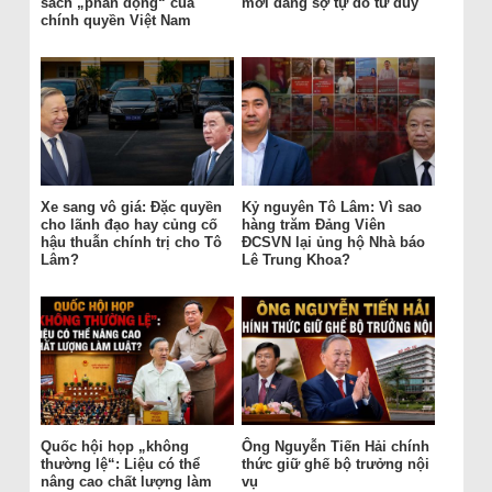
sách „phản động“ của
mới đang sợ tự do tư duy
chính quyền Việt Nam
Xe sang vô giá: Đặc quyền
Kỷ nguyên Tô Lâm: Vì sao
cho lãnh đạo hay củng cố
hàng trăm Đảng Viên
hậu thuẫn chính trị cho Tô
ĐCSVN lại ủng hộ Nhà báo
Lâm?
Lê Trung Khoa?
Quốc hội họp „không
Ông Nguyễn Tiến Hải chính
thường lệ“: Liệu có thể
thức giữ ghế bộ trưởng nội
nâng cao chất lượng làm
vụ