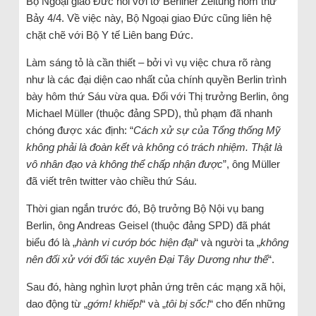
Bộ Ngoại giao Đức nói với tờ Berliner Zeitung hôm thứ
Bảy 4/4. Về việc này, Bộ Ngoại giao Đức cũng liên hệ
chặt chẽ với Bộ Y tế Liên bang Đức.
Làm sáng tỏ là cần thiết – bởi vì vụ việc chưa rõ ràng
như là các đại diện cao nhất của chính quyền Berlin trình
bày hôm thứ Sáu vừa qua. Đối với Thị trưởng Berlin, ông
Michael Müller (thuộc đảng SPD), thủ phạm đã nhanh
chóng được xác định: “
Cách xử sự của Tổng thống Mỹ
không phải là đoàn kết và không có trách nhiệm. Thật là
vô nhân đạo và không thể chấp nhận được
”, ông Müller
đã viết trên twitter vào chiều thứ Sáu.
Thời gian ngắn trước đó, Bộ trưởng Bộ Nội vụ bang
Berlin, ông Andreas Geisel (thuộc đảng SPD) đã phát
biểu đó là „
hành vi cướp bóc hiện đại
“ và người ta „
không
nên đối xử với đối tác xuyên Đại Tây Dương như thế
“.
Sau đó, hàng nghìn lượt phản ứng trên các mạng xã hội,
dao động từ „
gớm! khiếp!
“ và „
tôi bị sốc!
“ cho đến những