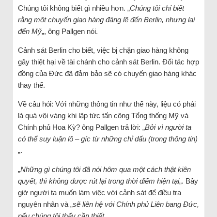
Chúng tôi không biết gì nhiều hơn. „
Chúng tôi chỉ biết
rằng một chuyến giao hàng đáng lẽ đến Berlin, nhưng lại
đến Mỹ
„, ông Pallgen nói.
Cảnh sát Berlin cho biết, việc bị chặn giao hàng không
gây thiệt hại về tài chánh cho cảnh sát Berlin. Đối tác hợp
đồng của Đức đã đảm bảo sẽ có chuyến giao hàng khác
thay thế.
Về câu hỏi: Với những thông tin như thế này, liệu có phải
là quá vội vàng khi lập tức tấn công Tổng thống Mỹ và
Chính phủ Hoa Kỳ? ông Pallgen trả lời: „
Bởi vì người ta
có thể suy luận lô – gíc từ những chỉ dấu (trong thông tin)
„.
„
Những gì chúng tôi đã nói hôm qua một cách thật kiên
quyết, thì không được rút lại trong thời điểm hiện tại
„. Bây
giờ người ta muốn làm việc với cảnh sát để điều tra
nguyên nhân và „
sẽ liên hệ với Chính phủ Liên bang Đức,
nếu chúng tôi thấy cần thiết
„.