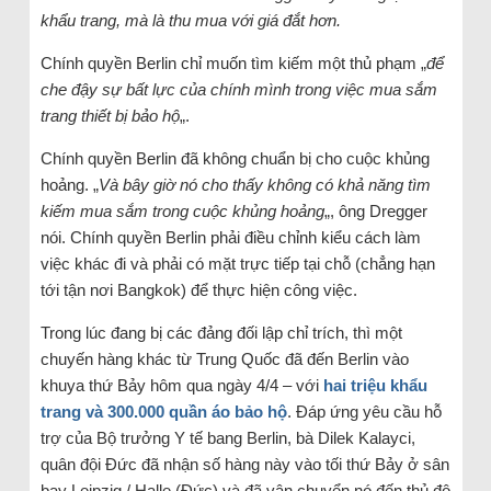
khẩu trang, mà là thu mua với giá đắt hơn.
Chính quyền Berlin chỉ muốn tìm kiếm một thủ phạm „
để
che đậy sự bất lực của chính mình trong việc mua sắm
trang thiết bị bảo hộ
„.
Chính quyền Berlin đã không chuẩn bị cho cuộc khủng
hoảng. „
Và bây giờ nó cho thấy không có khả năng tìm
kiếm mua sắm trong cuộc khủng hoảng
„, ông Dregger
nói. Chính quyền Berlin phải điều chỉnh kiểu cách làm
việc khác đi và phải có mặt trực tiếp tại chỗ (chẳng hạn
tới tận nơi Bangkok) để thực hiện công việc.
Trong lúc đang bị các đảng đối lập chỉ trích, thì một
chuyến hàng khác từ Trung Quốc đã đến Berlin vào
khuya thứ Bảy hôm qua ngày 4/4 – với
hai triệu khẩu
trang và 300.000 quần áo bảo hộ
. Đáp ứng yêu cầu hỗ
trợ của Bộ trưởng Y tế bang Berlin, bà Dilek Kalayci,
quân đội Đức đã nhận số hàng này vào tối thứ Bảy ở sân
bay Leipzig / Halle (Đức) và đã vận chuyển nó đến thủ đô