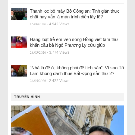
Thanh lọc bộ máy Bộ Công an: Tinh giản thực
chất hay vẫn là màn trình diễn lấy lệ?
16/06/2026
- 4.942 Views
Hàng loạt trẻ em ven sông Hồng viết tâm thư
khẩn cầu bà Ngô Phương Ly cứu giúp
28/05/2026
- 3.774 Views
“Nhà là để ở, không phải để tích sản”: Vì sao Tô
Lâm không đánh thuế Bất Động sản thứ 2?
24/05/2026
- 2.422 Views
TRUYỀN HÌNH