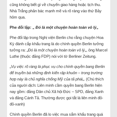
cũng không biết gì về chuyến giao hàng hoặc tịch thu.
Nhà Trắng phản bác mạnh mẽ và rõ ràng vào thứ Bảy
hôm qua.
Phe đối lập: „
Đó là một chuyện hoàn toàn vô lý
„
Phe đối lập trong Nghị viện Berlin cho rằng chuyện Hoa
Kỳ đánh cắp khẩu trang là do chính quyền Berlin tưởng
tưởng ra: „
Đó là một chuyện hoàn toàn vô lý
„, ông Marcel
Luthe (thuộc đảng FDP) nói với tờ Berliner Zeitung.
„
Vụ việc rõ ràng là phục vụ cho chính quyền bang Berlin
để truyền bá những định kiến rập khuôn – trong trường
hợp này là chủ nghĩa chống Mỹ của tả phái
„. (Chú thích
của người dịch: Liên minh cầm quyền bang Berlin hiện
nay gồm: đảng Dân chủ Xã hội Đức – SPD, đảng Xanh
và đảng Cánh Tả. Thường được gọi tắt là liên minh đỏ-
đỏ-xanh)
Chính quyền Berlin đã lo việc mua sắm khẩu trang quá