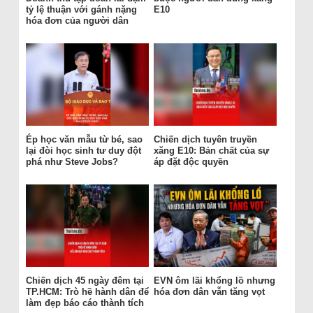
tỷ lệ thuận với gánh nặng
E10
hóa đơn của người dân
Ép học văn mẫu từ bé, sao
Chiến dịch tuyên truyền
lại đòi học sinh tư duy đột
xăng E10: Bản chất của sự
phá như Steve Jobs?
áp đặt độc quyền
Chiến dịch 45 ngày đêm tại
EVN ôm lãi khổng lồ nhưng
TP.HCM: Trò hề hành dân để
hóa đơn dân vẫn tăng vọt
làm đẹp báo cáo thành tích