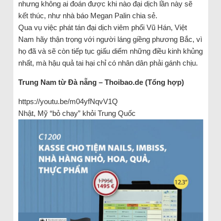
nhưng không ai đoán được khi nào đại dịch lần này sẽ
kết thúc, như nhà báo Megan Palin chia sẻ.
Qua vụ việc phát tán đại dịch viêm phổi Vũ Hán, Việt
Nam hãy thận trọng với người láng giềng phương Bắc, vì
họ đã và sẽ còn tiếp tục giấu diếm những điều kinh khủng
nhất, mà hậu quả tai hại chỉ có nhân dân phải gánh chịu.
Trung Nam từ Đà nẵng – Thoibao.de (Tổng hợp)
https://youtu.be/m04yfNqvV1Q
Nhật, Mỹ “bỏ chạy” khỏi Trung Quốc