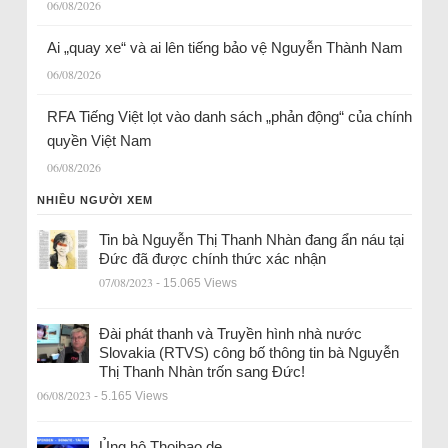
06/08/2026
Ai „quay xe“ và ai lên tiếng bảo vệ Nguyễn Thành Nam
06/08/2026
RFA Tiếng Việt lọt vào danh sách „phản động“ của chính
quyền Việt Nam
06/08/2026
NHIỀU NGƯỜI XEM
Tin bà Nguyễn Thị Thanh Nhàn đang ẩn náu tại
Đức đã được chính thức xác nhận
07/08/2023
- 15.065 Views
Đài phát thanh và Truyền hình nhà nước
Slovakia (RTVS) công bố thông tin bà Nguyễn
Thị Thanh Nhàn trốn sang Đức!
06/08/2023
- 5.165 Views
Ủng hộ Thoibao.de