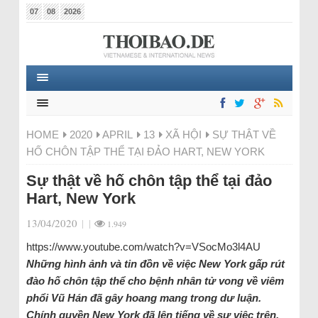
07
08
2026
HOME
2020
APRIL
13
XÃ HỘI
SỰ THẬT VỀ
HỐ CHÔN TẬP THỂ TẠI ĐẢO HART, NEW YORK
Sự thật về hố chôn tập thể tại đảo
Hart, New York
13/04/2020
|
|
1.949
https://www.youtube.com/watch?v=VSocMo3l4AU
Những hình ảnh và tin đồn về việc New York gấp rút
đào hố chôn tập thể cho bệnh nhân tử vong về viêm
phổi Vũ Hán đã gây hoang mang trong dư luận.
Chính quyền New York đã lên tiếng về sự việc trên.