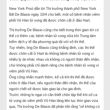
New York Post dẫn lời Thị trưởng thành phố New York
Bill De Blasio ngày 10/4 cho biết, một số bệnh nhân viêm
phổi Vũ Hán tử vong đã được chôn cất ở đảo Hart.
Thị trưởng De Blasio cũng cho biết trong thời gian tới có
thể có thêm các bệnh nhân tử vong nữa khi Trung tâm
kiểm dịch y tế địa phương quá tải với số thi thể.
Tuy nhiên, ông De Blasio cũng khẳng định, các thi thể
được chôn cất ở Hart là những bệnh nhân tử vong vì
nhiều lý do khác nhau và không có người thân đến nhận,
chứ không phải chỉ dành riêng cho bệnh nhân tử vong vì
viêm phổi Vũ Hán.
Ông cũng nhấn mạnh thêm, kể cả khi thi thể đã được
chôn ở đảo Hart, nếu người thân đến nhận, thi thể của
người chết sẽ được bàn giao lại cho gia đình.
Trước những lo ngại có cần thiết chôn tập thể khi số ca
tử vong do viêm phổi Vũ Hán tăng liên tục thời gian vừa
qua, Thị trưởng De Blasio đã phản hồi rằng “
sẽ không có