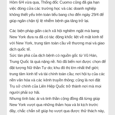
Hôm 6/4 vừa qua, Thống đốc Cuomo cũng đã gia hạn
việc đóng cửa các trường học và các doanh nghiệp
không thiết yếu trên toàn tiểu bang cho đến ngày 29/4 để
giúp ngăn chặn tỷ lệ nhiễm bệnh gia tăng trở lại.
Các biện pháp giãn cách xã hội nghiêm ngặt mà bang
New York đưa ra đã có tác động khốc liệt về mặt kinh tế
với New York, trung tâm toàn cầu về thương mại và giao
dịch quốc tế.
Sức tàn phá của dịch bệnh có nguồn gốc từ Vũ Hán,
Trung Quốc là quá nặng nề. Nó đã biến nơi được chọn để
đặt tượng Nữ thần Tự do; khu đô thị lớn nhất thế giới;
trung tâm kinh tế và tài chính toàn cầu; nơi hội tụ của các
nền văn hóa và các kênh truyền thông; cũng là nơi đặt
Trụ sở chính của Liên Hiệp Quốc trở thành nơi mà mọi
người phải sợ hãi.
Nhưng tình bác ái và tinh thần cộng đồng đã từng giúp
New York vượt qua những thảm họa và bi kịch trước
đây, chắc chắn sẽ giúp họ vượt qua được thử thách này,