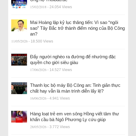
15/02/2018
- 24.054 Views
Mai Hoàng lập kỷ lục thăng tiến: Vì sao “ngôi
sao” Tây Bắc trở thành điểm nóng của Bộ Công
an?
11/05/2026
- 18.500 Views
Đẩy người nghèo ra đường để nhường đặc
quyền cho giới siêu giàu
17/06/2026
- 14.527 Views
Thanh lọc bộ máy Bộ Công an: Tinh giản thực
chất hay vẫn là màn trình diễn lấy lệ?
16/06/2026
- 4.941 Views
Hàng loạt trẻ em ven sông Hồng viết tâm thư
khẩn cầu bà Ngô Phương Ly cứu giúp
28/05/2026
- 3.772 Views