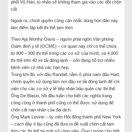
phổi Vũ Hán, tù nhân sẽ không tham gia vào các đội chôn
cất.
Ngoài ra, chính quyền cũng cân nhắc dùng hòn đảo này
làm điểm tập kết thi thể tạm thời.
Theo Aja Worthy-Davis – người phát ngôn Văn phòng
Giám định y tế (OCME) – cơ quan này chỉ có thể chứa
từ 800 – 900 thi thể trong các cơ sở của mình, và 4.000
thi thể trên 40 xe tải đông lạnh – vốn đang hỗ trợ nhiều
bệnh viện có nhà xác hạn hẹp.
Trong khi đó, với đảo Randall, nằm ở phía nam đảo Hart,
chính quyền sử dụng làm nơi đậu xe tải đông lạnh để chi
viện cho các cơ sở y tế tiếp nhận bảo quản các thi thể.
Ông De Blasio, hồi đầu tuần cho biết các nghĩa trang
công cộng ở thành phố cũng có thể được sử dụng để
chôn cất nạn nhân của đại dịch.
Ông Mark Levine – ủy viên Hội đồng thành phố New York
– cách đây ít lâu cũng đã đưa ra đề xuất chôn cất tạm
thời các thi thể tại một số công viên. Ông Levine cho biết