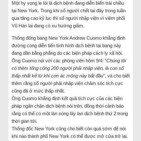
Một hy vọng le lói là dịch bệnh đang diễn biến trái chiều
tại New York. Trong khi số người chết tại đây trong tuần
qua tăng cao kỷ lục thì số người nhập viện vì viêm phổi
Vũ Hán lại đang có xu hướng giảm.
Thống đống bang New York Andrew Cuomo khẳng định
đường cong diễn tiến tình hình dịch bệnh tại bang này
đang dần bằng phẳng do các biện pháp cách ly xã hội.
Ông Cuomo nói với các phóng viên hôm 9/4: “
Chúng tôi
có thêm tổng cộng 200 người phải nhập viện, là con số
thấp nhất kể từ khi cơn ác mộng này bắt đầu
”, và cho biết
thêm rằng số người phải nhập viện chăm sóc tích cực
cũng đã ở mức thấp nhất.
Ông Cuomo khẳng định kết quả tích cực của các biện
pháp ngăn chặn dịch bệnh nói trên, đồng thời cảnh báo
rằng có thể có một làn sóng lây lan dịch bệnh thứ 2 trong
thời gian tới.
Thống đốc New York cũng cho biết còn quá sớm để nói
khi nào thành phố New York có thể được mở cửa trở lại.