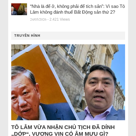
“Nhà là để ở, không phải để tích sản”: Vì sao Tô
Lâm không đánh thuế Bất Động sản thứ 2?
24/05/2026
- 2.421 Views
TRUYỀN HÌNH
TÔ LÂM VỪA NHẬN CHỦ TỊCH ĐÃ DÍNH
„DỚP“, VƯỢNG VIN CÓ ÂM MƯU GÌ?