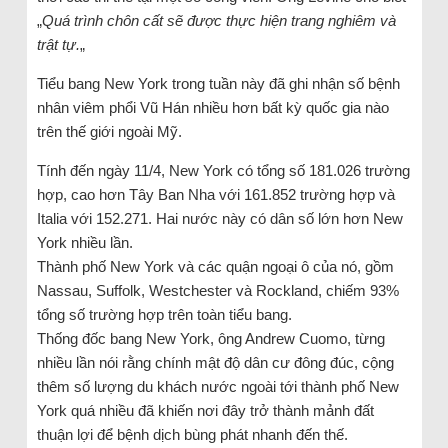
„
Quá trình chôn cất sẽ được thực hiện trang nghiêm và
trật tự.
„
Tiểu bang New York trong tuần này đã ghi nhận số bệnh
nhân viêm phổi Vũ Hán nhiều hơn bất kỳ quốc gia nào
trên thế giới ngoài Mỹ.
Tính đến ngày 11/4, New York có tổng số 181.026 trường
hợp, cao hơn Tây Ban Nha với 161.852 trường hợp và
Italia với 152.271. Hai nước này có dân số lớn hơn New
York nhiều lần.
Thành phố New York và các quận ngoại ô của nó, gồm
Nassau, Suffolk, Westchester và Rockland, chiếm 93%
tổng số trường hợp trên toàn tiểu bang.
Thống đốc bang New York, ông Andrew Cuomo, từng
nhiều lần nói rằng chính mật độ dân cư đông đúc, cộng
thêm số lượng du khách nước ngoài tới thành phố New
York quá nhiều đã khiến nơi đây trở thành mảnh đất
thuận lợi để bệnh dịch bùng phát nhanh đến thế.