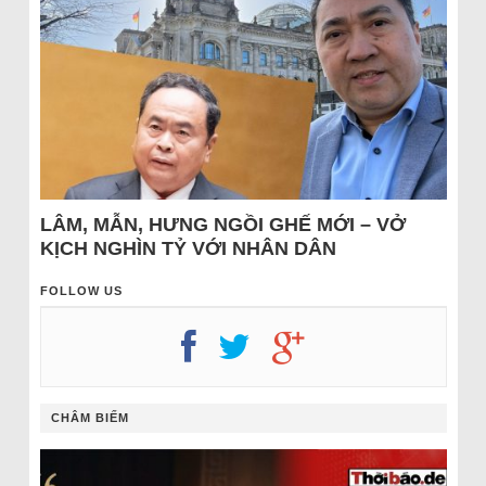
LÂM, MẪN, HƯNG NGỒI GHẾ MỚI – VỞ
KỊCH NGHÌN TỶ VỚI NHÂN DÂN
FOLLOW US
CHÂM BIẾM