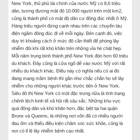
New York, thủ phủ tài chính của nước Mỹ có 8,6 triệu
dân, tương đương mật độ 10.000 người trên một km2,
cũng là thành phố có mật độ dân cư đông đúc nhất ở Mỹ.
Hàng triệu người đứng cạnh nhau trên các chuyến tàu
điện ngầm đông đúc đi về mỗi ngày. Bên cạnh đó, việc
duy trì khoảng cách ở mức độ cần thiết để phòng lây
nhiễm đôi khi rất khó khăn trên những vỉa hè chật hẹp.
Mỗi năm trung bình thành phố New York đón hơn 60 triệu
du khách. Đây cũng là cửa ngõ để vào nước Mỹ với rất
nhiều du khách khác. Điều này có nghĩa nếu có ai đó
đang mang mầm bệnh thì gần như chắc chắn họ sẽ lây
nhiễm cho những người khác trước tiên ở New York.
Siêu đô thị New York có một đặc trưng nữa là tình trạng
chênh lệch kinh tế xã hội rất sâu sắc. Những khu vực
quá đông dân và khó khăn hơn, đặc biệt tại hai quận
Bronx và Queens, là những nơi vốn đã có nhiều người
đau ốm và thiếu điều kiện chăm sóc sức khỏe, cũng là
nơi có tỉ lệ lây nhiễm bệnh cao nhất.