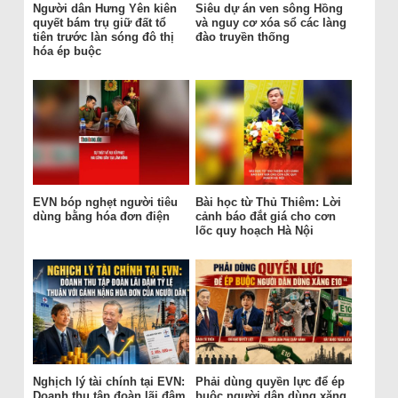
Người dân Hưng Yên kiên
Siêu dự án ven sông Hồng
quyết bám trụ giữ đất tổ
và nguy cơ xóa sổ các làng
tiên trước làn sóng đô thị
đào truyền thống
hóa ép buộc
EVN bóp nghẹt người tiêu
Bài học từ Thủ Thiêm: Lời
dùng bằng hóa đơn điện
cảnh báo đắt giá cho cơn
lốc quy hoạch Hà Nội
Nghịch lý tài chính tại EVN:
Phải dùng quyền lực để ép
Doanh thu tập đoàn lãi đậm
buộc người dân dùng xăng