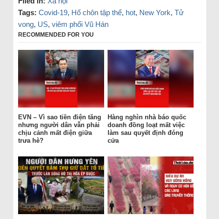
Filed in:
Xã hội
Tags:
Covid-19
,
Hố chôn tập thể
,
hot
,
New York
,
Tử
vong
,
US
,
viêm phổi Vũ Hán
RECOMMENDED FOR YOU
EVN – Vì sao tiền điện tăng
Hàng nghìn nhà báo quốc
nhưng người dân vẫn phải
doanh đồng loạt mất việc
chịu cảnh mất điện giữa
làm sau quyết định đóng
trưa hè?
cửa