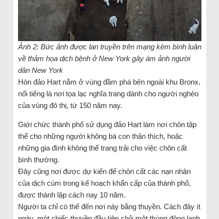
Ảnh 2: Bức ảnh được lan truyền trên mạng kèm bình luận
về thảm họa dịch bệnh ở New York gây ám ảnh người
dân New York
Hòn đảo Hart nằm ở vùng đầm phá bên ngoài khu Bronx,
nổi tiếng là nơi tọa lạc nghĩa trang dành cho người nghèo
của vùng đô thị, từ 150 năm nay.
Giới chức thành phố sử dụng đảo Hart làm nơi chôn tập
thể cho những người không bà con thân thích, hoặc
những gia đình không thể trang trải cho việc chôn cất
bình thường.
Đây cũng nơi được dự kiến để chôn cất các nạn nhân
của dịch cúm trong kế hoạch khẩn cấp của thành phố,
được thành lập cách nay 10 năm.
Người ta chỉ có thể đến nơi này bằng thuyền. Cách đây ít
ngày, một chiếc thuyền đầu tiên chở một thùng đông lạnh