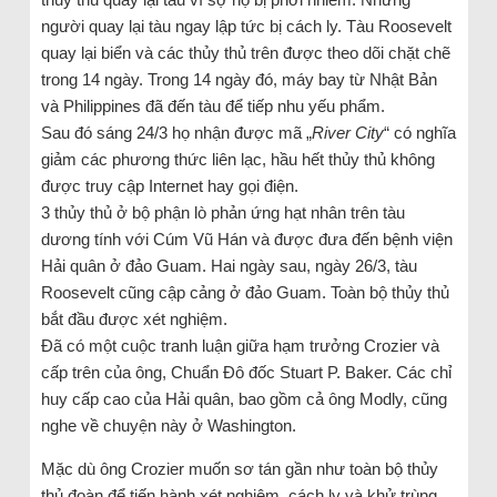
người quay lại tàu ngay lập tức bị cách ly. Tàu Roosevelt
quay lại biển và các thủy thủ trên được theo dõi chặt chẽ
trong 14 ngày. Trong 14 ngày đó, máy bay từ Nhật Bản
và Philippines đã đến tàu để tiếp nhu yếu phẩm.
Sau đó sáng 24/3 họ nhận được mã „
River City
“ có nghĩa
giảm các phương thức liên lạc, hầu hết thủy thủ không
được truy cập Internet hay gọi điện.
3 thủy thủ ở bộ phận lò phản ứng hạt nhân trên tàu
dương tính với Cúm Vũ Hán và được đưa đến bệnh viện
Hải quân ở đảo Guam. Hai ngày sau, ngày 26/3, tàu
Roosevelt cũng cập cảng ở đảo Guam. Toàn bộ thủy thủ
bắt đầu được xét nghiệm.
Đã có một cuộc tranh luận giữa hạm trưởng Crozier và
cấp trên của ông, Chuẩn Đô đốc Stuart P. Baker. Các chỉ
huy cấp cao của Hải quân, bao gồm cả ông Modly, cũng
nghe về chuyện này ở Washington.
Mặc dù ông Crozier muốn sơ tán gần như toàn bộ thủy
thủ đoàn để tiến hành xét nghiệm, cách ly và khử trùng