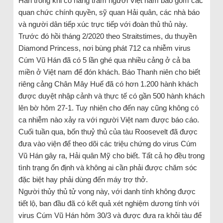
Hán trong khi có hàng trăm người Việt nam bao gồm các
quan chức chính quyền, sỹ quan Hải quân, các nhà báo
và người dân tiếp xúc trực tiếp với đoàn thủ thủ này.
Trước đó hồi tháng 2/2020 theo Straitstimes, du thuyền
Diamond Princess, nơi bùng phát 712 ca nhiễm virus
Cúm Vũ Hán đã có 5 lần ghé qua nhiều cảng ở cả ba
miền ở Việt nam để đón khách. Báo Thanh niên cho biết
riêng cảng Chân Mây Huế đã có hơn 1.200 hành khách
được duyệt nhập cảnh và thực tế có gần 500 hành khách
lên bờ hôm 27-1. Tuy nhiên cho đến nay cũng không có
ca nhiễm nào xảy ra với người Việt nam được báo cáo.
Cuối tuần qua, bốn thuỷ thủ của tàu Roosevelt đã được
đưa vào viện để theo dõi các triệu chứng do virus Cúm
Vũ Hán gây ra, Hải quân Mỹ cho biết. Tất cả họ đều trong
tình trạng ổn định và không ai cần phải được chăm sóc
đặc biệt hay phải dùng đến máy trợ thở.
Người thủy thủ tử vong này, với danh tính không được
tiết lộ, ban đầu đã có kết quả xét nghiệm dương tính với
virus Cúm Vũ Hán hôm 30/3 và được đưa ra khỏi tàu để