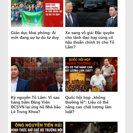
Giáo dục khai phóng: Ai
Xe sang vô giá: Đặc quyền
mới đang sợ tự do tư duy
cho lãnh đạo hay củng cố
hậu thuẫn chính trị cho Tô
Lâm?
Kỷ nguyên Tô Lâm: Vì sao
Quốc hội họp „không
hàng trăm Đảng Viên
thường lệ“: Liệu có thể
ĐCSVN lại ủng hộ Nhà báo
nâng cao chất lượng làm
Lê Trung Khoa?
luật?