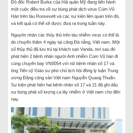
Đô đốc Robert Burke của Hải quân Mỹ đang tiến hành
một cuộc điều tra về sự bùng phát dịch virus Cúm Vũ
Hán trên tàu Roosevelt và các sự kiện liên quan trên đó,
và kết quả có thể sẽ được đưa ra trong tuần này.
Nguyên nhân các thủy thủ trên tàu nhiễm virus có thể là
do chuyến thăm 4 ngày tại cảng Đà nẵng, Việt nam. Một
số thủy thủ đã lưu trú tại khách sạn Vanda, nơi sau đó
phát hiện 2 bệnh nhân người Anh nhiễm Cúm Vũ hán đi
cùng chuyến bay VN0054 với nữ bệnh nhân số 17 và
ông Tiến sỹ Giáo sư phó chủ tịch hội đồng lý luận Trung
ương Đảng cộng sản Việt nam Nguyễn Quang Thuấn.
Sự kiện phát hiện hai bệnh nhân số 17 và 21 đã ghi dấu
sự bùng phát số lượng ca lây nhiễm ở Việt nam cho đến
nay.