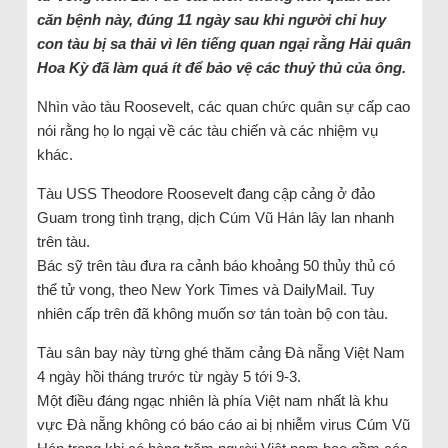
căn bệnh này, đúng 11 ngày sau khi người chỉ huy
con tàu bị sa thải vì lên tiếng quan ngại rằng Hải quân
Hoa Kỳ đã làm quá ít để bảo vệ các thuỷ thủ của ông.
Nhìn vào tàu Roosevelt, các quan chức quân sự cấp cao
nói rằng họ lo ngại về các tàu chiến và các nhiệm vụ
khác.
Tàu USS Theodore Roosevelt đang cập cảng ở đảo
Guam trong tình trạng, dịch Cúm Vũ Hán lây lan nhanh
trên tàu.
Bác sỹ trên tàu đưa ra cảnh báo khoảng 50 thủy thủ có
thể tử vong, theo New York Times và DailyMail. Tuy
nhiên cấp trên đã không muốn sơ tán toàn bộ con tàu.
Tàu sân bay này từng ghé thăm cảng Đà nẵng Việt Nam
4 ngày hồi tháng trước từ ngày 5 tới 9-3.
Một điều đáng ngạc nhiên là phía Việt nam nhất là khu
vực Đà nẵng không có báo cáo ai bị nhiễm virus Cúm Vũ