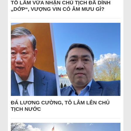
TÔ LÂM VỪA NHẬN CHỦ TỊCH ĐÃ DÍNH
„DỚP“, VƯỢNG VIN CÓ ÂM MƯU GÌ?
ĐÁ LƯƠNG CƯỜNG, TÔ LÂM LÊN CHỦ
TỊCH NƯỚC