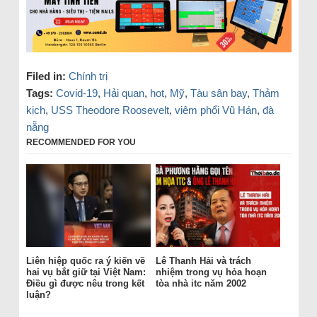
Filed in:
Chính trị
Tags:
Covid-19
,
Hải quan
,
hot
,
Mỹ
,
Tàu sân bay
,
Thảm
kịch
,
USS Theodore Roosevelt
,
viêm phổi Vũ Hán
,
đà
nẵng
RECOMMENDED FOR YOU
Liên hiệp quốc ra ý kiến về
Lê Thanh Hải và trách
hai vụ bắt giữ tại Việt Nam:
nhiệm trong vụ hỏa hoạn
Điều gì được nêu trong kết
tòa nhà itc năm 2002
luận?