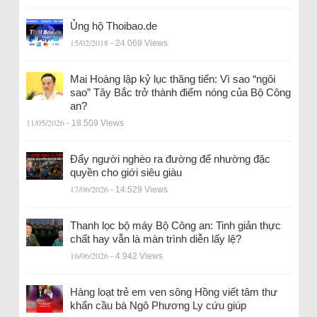
Ủng hộ Thoibao.de
15/02/2018
- 24.069 Views
Mai Hoàng lập kỷ lục thăng tiến: Vì sao “ngôi
sao” Tây Bắc trở thành điểm nóng của Bộ Công
an?
11/05/2026
- 18.509 Views
Đẩy người nghèo ra đường để nhường đặc
quyền cho giới siêu giàu
17/06/2026
- 14.529 Views
Thanh lọc bộ máy Bộ Công an: Tinh giản thực
chất hay vẫn là màn trình diễn lấy lệ?
16/06/2026
- 4.942 Views
Hàng loạt trẻ em ven sông Hồng viết tâm thư
khẩn cầu bà Ngô Phương Ly cứu giúp