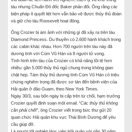
tàu nhưng Chuẩn Đô đốc Baker phản đối. Ông rằng các
biện pháp ít quyết liệt hơn vẫn bảo vệ được thủy thủ đoàn
và giữ cho tàu Roosevelt hoạt động.
Ông Crozier bị ám ảnh với những gì đã xảy ra trên tàu
Diamond Princess. Du thuyền có 2.600 hành khách trong
các cabin khác nhau. Hơn 700 người trên tàu này đã
dương tính với Cúm Vũ Hán và 8 người tử vong.
Tình hình trên tàu của Crozier có khả năng tồi tệ hơn
nhiều: gần 5.000 thủy thủ ngủ chung trong không gian
chật hẹp. Tám thủy thủ dương tính Cúm Vũ Hán có triệu
chứng nghiêm trọng đã được sơ tán đến bệnh viện của
Hải quân ở đảo Guam, theo New York Times.
Ngày 30/3, sau bốn ngày bị cấp trên từ chối, hạm trưởng
Crozier quyết định soạn một email. “
Các thủy thủ không
cần phải chết
”, ông Crozier viết trong bức thư gửi 20
quan chức Hải quân khu vực Thái Bình Dương để yêu
cầu giúp đỡ.
Là người tốt nghiệp Học viện Hải quân với gần 30 năm