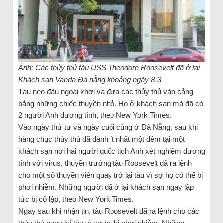
Ảnh: Các thủy thủ tàu USS Theodore Roosevelt đã ở tại
Khách sạn Vanda Đà nẵng khoảng ngày 8-3
Tàu neo đậu ngoài khơi và đưa các thủy thủ vào cảng
bằng những chiếc thuyền nhỏ. Họ ở khách sạn mà đã có
2 người Anh dương tính, theo New York Times.
Vào ngày thứ tư và ngày cuối cùng ở Đà Nẵng, sau khi
hàng chục thủy thủ đã dành ít nhất một đêm tại một
khách sạn nơi hai người quốc tịch Anh xét nghiệm dương
tính với virus, thuyền trưởng tàu Roosevelt đã ra lệnh
cho một số thuyền viên quay trở lại tàu vì sợ họ có thể bị
phơi nhiễm. Những người đã ở lại khách sạn ngay lập
tức bị cô lập, theo New York Times.
Ngay sau khi nhận tin, tàu Roosevelt đã ra lệnh cho các
thủy thủ quay lại tàu vì sợ họ bị phơi nhiễm. Những