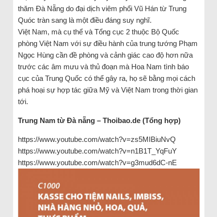
thăm Đà Nẵng do đại dịch viêm phổi Vũ Hán từ Trung
Quóc tràn sang là một điều đáng suy nghĩ.
Việt Nam, mà cụ thể và Tổng cục 2 thuộc Bộ Quốc
phòng Việt Nam với sự điều hành của trung tướng Phạm
Ngọc Hùng cần đề phòng và cảnh giác cao độ hơn nữa
trước các âm mưu và thủ đoạn mà Hoa Nam tình báo
cục của Trung Quốc có thể gây ra, họ sẽ bằng mọi cách
phá hoại sự hợp tác giữa Mỹ và Việt Nam trong thời gian
tới.
Trung Nam từ Đà nẵng – Thoibao.de (Tổng hợp)
https://www.youtube.com/watch?v=zs5MIBiuNvQ
https://www.youtube.com/watch?v=n1B1T_YqFuY
https://www.youtube.com/watch?v=g3mud6dC-nE