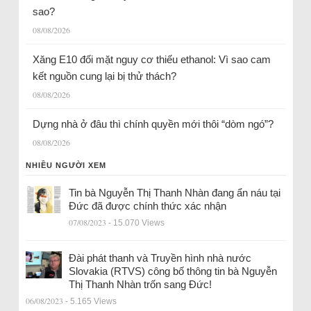
sao?
08/08/2026
Xăng E10 đối mặt nguy cơ thiếu ethanol: Vì sao cam
kết nguồn cung lại bị thử thách?
08/08/2026
Dựng nhà ở đâu thì chính quyền mới thôi “dòm ngó”?
08/08/2026
NHIỀU NGƯỜI XEM
Tin bà Nguyễn Thị Thanh Nhàn đang ẩn náu tại
Đức đã được chính thức xác nhận
07/08/2023
- 15.070 Views
Đài phát thanh và Truyền hình nhà nước
Slovakia (RTVS) công bố thông tin bà Nguyễn
Thị Thanh Nhàn trốn sang Đức!
06/08/2023
- 5.165 Views