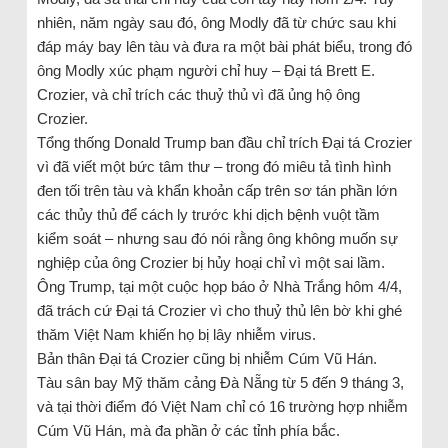
nhiên, năm ngày sau đó, ông Modly đã từ chức sau khi
đáp máy bay lên tàu và đưa ra một bài phát biểu, trong đó
ông Modly xúc phạm người chỉ huy – Đại tá Brett E.
Crozier, và chỉ trích các thuỷ thủ vì đã ủng hộ ông
Crozier.
Tổng thống Donald Trump ban đầu chỉ trích Đại tá Crozier
vì đã viết một bức tâm thư – trong đó miêu tả tình hình
đen tối trên tàu và khẩn khoản cấp trên sơ tán phần lớn
các thủy thủ để cách ly trước khi dịch bệnh vuột tầm
kiểm soát – nhưng sau đó nói rằng ông không muốn sự
nghiệp của ông Crozier bị hủy hoại chỉ vì một sai lầm.
Ông Trump, tại một cuộc họp báo ở Nhà Trắng hôm 4/4,
đã trách cứ Đại tá Crozier vì cho thuỷ thủ lên bờ khi ghé
thăm Việt Nam khiến họ bị lây nhiễm virus.
Bản thân Đại tá Crozier cũng bị nhiễm Cúm Vũ Hán.
Tàu sân bay Mỹ thăm cảng Đà Nẵng từ 5 đến 9 tháng 3,
và tại thời điểm đó Việt Nam chỉ có 16 trường hợp nhiễm
Cúm Vũ Hán, mà đa phần ở các tỉnh phía bắc.