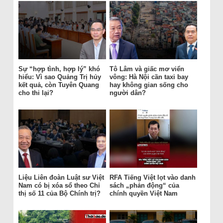
Sự “hợp tình, hợp lý” khó
Tô Lâm và giấc mơ viển
hiểu: Vì sao Quảng Trị hủy
vông: Hà Nội cần taxi bay
kết quả, còn Tuyên Quang
hay không gian sống cho
cho thi lại?
người dân?
Liệu Liên đoàn Luật sư Việt
RFA Tiếng Việt lọt vào danh
Nam có bị xóa sổ theo Chỉ
sách „phản động“ của
thị số 11 của Bộ Chính trị?
chính quyền Việt Nam