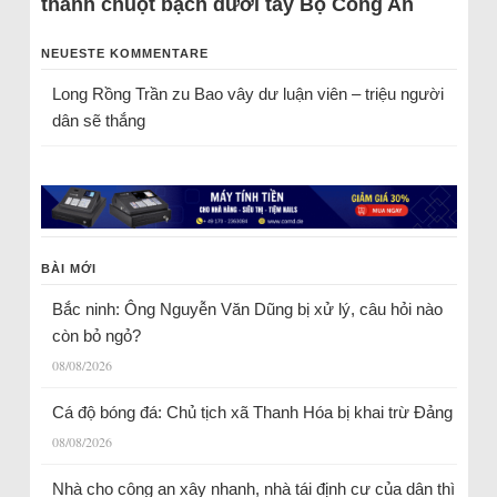
thành chuột bạch dưới tay Bộ Công An
NEUESTE KOMMENTARE
Long Rồng Trần
zu
Bao vây dư luận viên – triệu người
dân sẽ thắng
BÀI MỚI
Bắc ninh: Ông Nguyễn Văn Dũng bị xử lý, câu hỏi nào
còn bỏ ngỏ?
08/08/2026
Cá độ bóng đá: Chủ tịch xã Thanh Hóa bị khai trừ Đảng
08/08/2026
Nhà cho công an xây nhanh, nhà tái định cư của dân thì