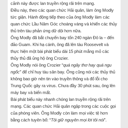
cảnh này được lan truyền rộng rãi trên mạng.
Điều này, theo các quan chức Hải quân, làm ông Modly
tức giận. Hành động tiếp theo của ông Modly làm các
quan chức Lầu Năm Góc choáng váng và khiến các thủy
thủ trên tàu phản ứng dữ dội hơn nữa.
Ông Modly đã bắt chuyến bay tốn 240 ngàn Đô la – đến
đảo Guam. Khi hạ cánh, ông đã lên tàu Roosevelt và
thực hiện một bài phát biểu dài 15 phút mắng mỏ các
thủy thủ đã ủng hộ ông Crozier.
Ông Modly nói ông Crozier “
quá ngây thơ hay quá ngu
ngốc
” để chỉ huy tàu sân bay. Ông cũng nói các thủy thủ
không bao giờ nên tin vào truyền thông và đổ lỗi cho
Trung Quốc gây ra virus. Chưa đầy 30 phút sau, ông lên
máy bay và biến mất.
Bài phát biểu này nhanh chóng lan truyền rộng rãi trên
mạng. Các quan chức Hải quân ngập trong các cuộc gọi
của phóng viên. Ông Modly còn làm mọi việc tệ hơn
bằng cách tuyên bố: “
Tôi giữ nguyên mọi lời tôi nói
”.