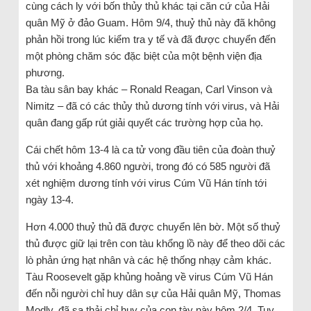
cùng cách ly với bốn thủy thủ khác tại căn cứ của Hải
quân Mỹ ở đảo Guam. Hôm 9/4, thuỷ thủ này đã không
phản hồi trong lúc kiểm tra y tế và đã được chuyển đến
một phòng chăm sóc đặc biệt của một bệnh viện địa
phương.
Ba tàu sân bay khác – Ronald Reagan, Carl Vinson và
Nimitz – đã có các thủy thủ dương tính với virus, và Hải
quân đang gấp rút giải quyết các trường hợp của họ.
Cái chết hôm 13-4 là ca tử vong đầu tiên của đoàn thuỷ
thủ với khoảng 4.860 người, trong đó có 585 người đã
xét nghiệm dương tính với virus Cúm Vũ Hán tính tới
ngày 13-4.
Hơn 4.000 thuỷ thủ đã được chuyển lên bờ. Một số thuỷ
thủ được giữ lại trên con tàu khổng lồ này để theo dõi các
lò phản ứng hạt nhân và các hệ thống nhạy cảm khác.
Tàu Roosevelt gặp khủng hoảng về virus Cúm Vũ Hán
đến nỗi người chỉ huy dân sự của Hải quân Mỹ, Thomas
Modly, đã sa thải chỉ huy của con tày này hôm 2/4. Tuy