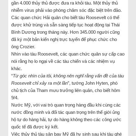
gần 4.000 thủy thủ được đưa ra khỏi tàu. Một thủy thủ
nhiễm virus phải vào phòng chăm sóc đặc biệt trên đảo.
Các quan chức Hải quân cho biết tàu Roosevelt có thể
được khử trùng và sẵn sàng tiếp tục hoạt động tại Thái
Bình Dương trong tháng này. Hơn 345.000 người cũng
đã ký một bản kiến ​​nghị trực tuyến để phục chức cho
ông Crozier.
Nhìn vào tàu Roosevelt, các quan chức quân sự cấp cao
nói rằng họ lo ngại về các tàu chiến và các nhiệm vụ
khác.
“
Từ góc nhìn của tôi, không nên nghĩ rằng vấn đề của tàu
Roosevelt chỉ xảy ra một lần
”, tướng John Hyten, phó
chủ tịch của Tham mưu trưởng liên quân, cho biết hôm
9/4.
Nước Mỹ, với vai trò quan trọng hàng đầu khi cùng các
nước đồng minh và đối tác quan trọng trên thế giới ủng
hộ tự do hàng hải, tự do hàng không theo các công ước
quốc tế đã được ký kết.
Việc thủy thủ tàu sân bay Mỹ đã hy sinh sau khi tàu ghé