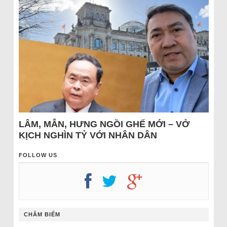
LÂM, MẪN, HƯNG NGỒI GHẾ MỚI – VỞ
KỊCH NGHÌN TỶ VỚI NHÂN DÂN
FOLLOW US
CHÂM BIẾM