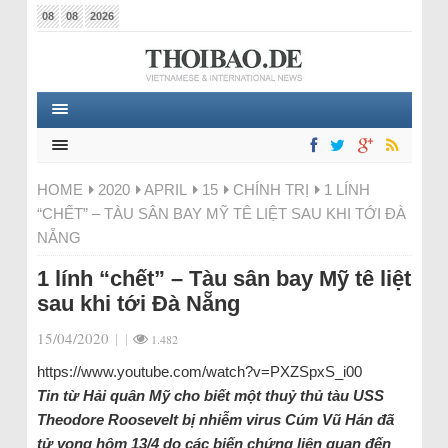
08
08
2026
HOME
2020
APRIL
15
CHÍNH TRỊ
1 LÍNH
“CHẾT” – TÀU SÂN BAY MỸ TÊ LIỆT SAU KHI TỚI ĐÀ
NẴNG
1 lính “chết” – Tàu sân bay Mỹ tê liệt
sau khi tới Đà Nẵng
15/04/2020
|
|
1.482
https://www.youtube.com/watch?v=PXZSpxS_i00
Tin từ Hải quân Mỹ cho biết một thuỷ thủ tàu USS
Theodore Roosevelt bị nhiễm virus Cúm Vũ Hán đã
tử vong hôm 13/4 do các biến chứng liên quan đến