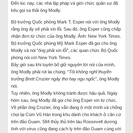
Đến lúc này, các nhà lập pháp và giới chức quân sự đã
kêu gọi sa thải ông Modly.
Bộ trưởng Quốc phòng Mark T. Esper nói với ông Modly
rằng ông ấy sẽ phải xin lỗi. Sau đó, ông Esper cũng chấp
nhận đơn từ chức của ông Modly. Ảnh: New York Times.
Bộ trưởng Quốc phòng Mỹ Mark Esper đã gọi cho ông
Modly và nói “
ông phải xin lỗi
”, các quan chức Bộ Quốc
phòng nói với New York Times.
Bảy giờ sau khi tuyên bố giữ nguyên lời nói của mình,
ông Modly phải rút lại chúng. “
Tôi không nghĩ thuyền
trưởng Brett Crozier ngây thơ hay ngu ngốc
”, ông Modly
nói.
Tuy nhiên, ông Modly không tránh được hậu quả. Ngày
hôm sau, ông Modly đã gọi cho ông Esper xin từ chức.
Về phần ông Crozier, ông vẫn đang ở một mình và chống
chọi lại Cúm Vũ Hán trong khu dành cho khách ở căn cứ
trên đảo Guam. 584 thủy thủ trên tàu Roosevelt dương
tính với virus cũng đang cách ly trên đảo Guam cùng với