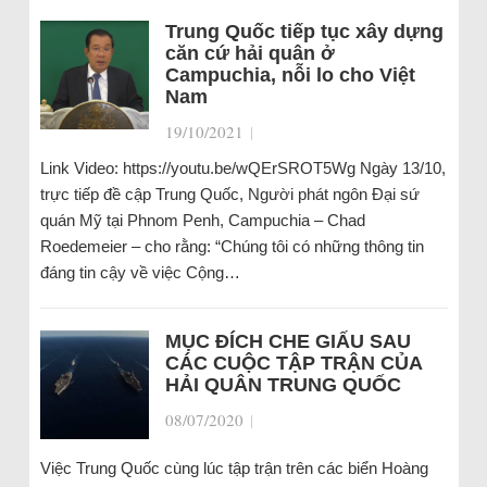
Trung Quốc tiếp tục xây dựng
căn cứ hải quân ở
Campuchia, nỗi lo cho Việt
Nam
19/10/2021
|
Link Video: https://youtu.be/wQErSROT5Wg Ngày 13/10,
trực tiếp đề cập Trung Quốc, Người phát ngôn Đại sứ
quán Mỹ tại Phnom Penh, Campuchia – Chad
Roedemeier – cho rằng: “Chúng tôi có những thông tin
đáng tin cậy về việc Cộng…
MỤC ĐÍCH CHE GIẤU SAU
CÁC CUỘC TẬP TRẬN CỦA
HẢI QUÂN TRUNG QUỐC
08/07/2020
|
Việc Trung Quốc cùng lúc tập trận trên các biển Hoàng