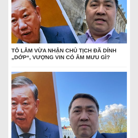
TÔ LÂM VỪA NHẬN CHỦ TỊCH ĐÃ DÍNH
„DỚP“, VƯỢNG VIN CÓ ÂM MƯU GÌ?