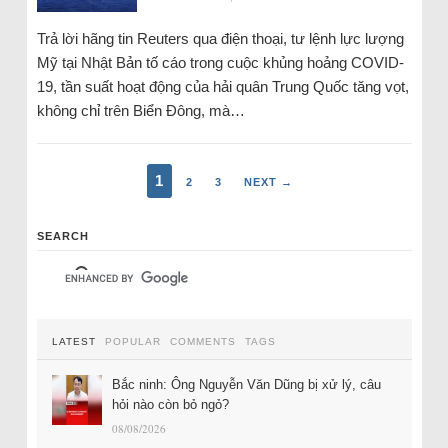
Trả lời hãng tin Reuters qua điện thoại, tư lệnh lực lượng
Mỹ tại Nhật Bản tố cáo trong cuộc khủng hoảng COVID-
19, tần suất hoạt động của hải quân Trung Quốc tăng vọt,
không chỉ trên Biển Đông, mà…
1
2
3
NEXT →
SEARCH
LATEST
POPULAR
COMMENTS
TAGS
Bắc ninh: Ông Nguyễn Văn Dũng bị xử lý, câu
hỏi nào còn bỏ ngỏ?
08/08/2026