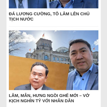
ĐÁ LƯƠNG CƯỜNG, TÔ LÂM LÊN CHỦ
TỊCH NƯỚC
LÂM, MẪN, HƯNG NGỒI GHẾ MỚI – VỞ
KỊCH NGHÌN TỶ VỚI NHÂN DÂN