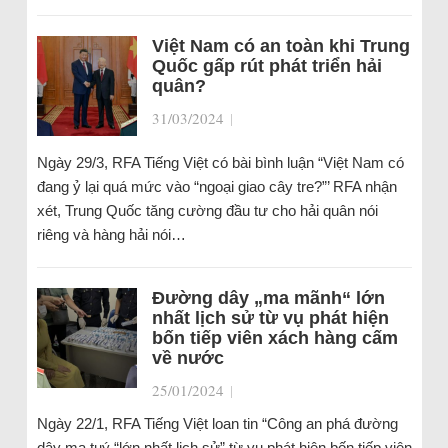
Việt Nam có an toàn khi Trung
Quốc gấp rút phát triển hải
quân?
31/03/2024
|
Ngày 29/3, RFA Tiếng Việt có bài bình luận “Việt Nam có
đang ỷ lại quá mức vào “ngoại giao cây tre?”’ RFA nhận
xét, Trung Quốc tăng cường đầu tư cho hải quân nói
riêng và hàng hải nói…
Đường dây „ma mãnh“ lớn
nhất lịch sử từ vụ phát hiện
bốn tiếp viên xách hàng cấm
về nước
25/01/2024
|
Ngày 22/1, RFA Tiếng Việt loan tin “Công an phá đường
dây ma tuý “lớn nhất lịch sử” từ vụ phát hiện bốn tiếp viên