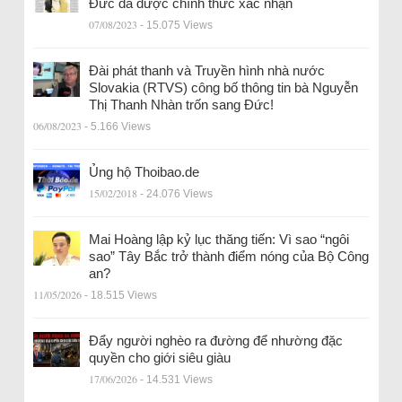
Đức đã được chính thức xác nhận
07/08/2023
- 15.075 Views
Đài phát thanh và Truyền hình nhà nước
Slovakia (RTVS) công bố thông tin bà Nguyễn
Thị Thanh Nhàn trốn sang Đức!
06/08/2023
- 5.166 Views
Ủng hộ Thoibao.de
15/02/2018
- 24.076 Views
Mai Hoàng lập kỷ lục thăng tiến: Vì sao “ngôi
sao” Tây Bắc trở thành điểm nóng của Bộ Công
an?
11/05/2026
- 18.515 Views
Đẩy người nghèo ra đường để nhường đặc
quyền cho giới siêu giàu
17/06/2026
- 14.531 Views