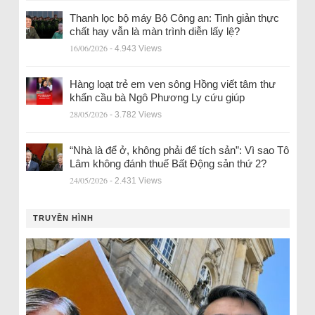
Thanh lọc bộ máy Bộ Công an: Tinh giản thực
chất hay vẫn là màn trình diễn lấy lệ?
16/06/2026
- 4.943 Views
Hàng loạt trẻ em ven sông Hồng viết tâm thư
khẩn cầu bà Ngô Phương Ly cứu giúp
28/05/2026
- 3.782 Views
“Nhà là để ở, không phải để tích sản”: Vì sao Tô
Lâm không đánh thuế Bất Động sản thứ 2?
24/05/2026
- 2.431 Views
TRUYỀN HÌNH