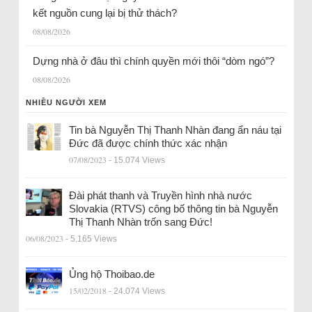
kết nguồn cung lại bị thử thách?
08/08/2026
Dựng nhà ở đâu thì chính quyền mới thôi “dòm ngó”?
08/08/2026
NHIỀU NGƯỜI XEM
Tin bà Nguyễn Thị Thanh Nhàn đang ẩn náu tại
Đức đã được chính thức xác nhận
07/08/2023
- 15.074 Views
Đài phát thanh và Truyền hình nhà nước
Slovakia (RTVS) công bố thông tin bà Nguyễn
Thị Thanh Nhàn trốn sang Đức!
06/08/2023
- 5.165 Views
Ủng hộ Thoibao.de
15/02/2018
- 24.074 Views