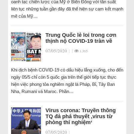
oanh tạc chiến lược của Mỹ ở Biển Đông với tần suất
liên tục những tuần gần đây đã thể hiện sự cam kết mạnh
mẽ của Mỹ…
Trung Quốc lẻ loi trong cơn
thịnh nộ COVID-19 tràn về
07/05/2020
|
|
1.365
Khi dịch bệnh COVID-19 có dấu hiệu lắng xuống, cho đến
ngày 05/5 chỉ còn 5 quốc gia trên thế giới tiếp tục thực
hiện việc phong tỏa nghiêm ngặt là Pháp, Bỉ, Tây Ban
Nha, Rumani và Maroc. Phần…
Virus corona: Truyền thông
TQ đả phá thuyết ‚virus từ
phòng thí nghiệm‘
07/05/2020
|