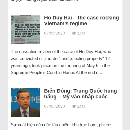
Ho Duy Hai – the case rocking
Vietnam’s regime
07/05/2020
|
|
2.738
The cassation review of the case of Ho Duy Hai, who
was convicted of „murder“ and „stealing property“ 12
years ago, took place on the morning of May 6 in the
Supreme People’s Court in Hanoi. At the end of…
Biển Đông: Trung Quốc hung
hăng – Mỹ vào nhập cuộc
07/05/2020
|
|
2.533
Sự xuất hiện của các tàu chiến, khu trục hạm, phi cơ