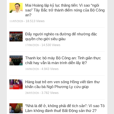
Mai Hoàng lập kỷ lục thăng tiến: Vì sao “ngôi
sao” Tây Bắc trở thành điểm nóng của Bộ Công
an?
11/05/2026
- 18.513 Views
Đẩy người nghèo ra đường để nhường đặc
quyền cho giới siêu giàu
17/06/2026
- 14.530 Views
Thanh lọc bộ máy Bộ Công an: Tinh giản thực
chất hay vẫn là màn trình diễn lấy lệ?
16/06/2026
- 4.943 Views
Hàng loạt trẻ em ven sông Hồng viết tâm thư
khẩn cầu bà Ngô Phương Ly cứu giúp
28/05/2026
- 3.782 Views
“Nhà là để ở, không phải để tích sản”: Vì sao Tô
Lâm không đánh thuế Bất Động sản thứ 2?