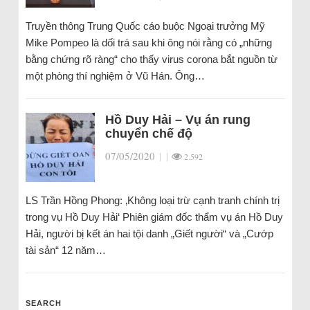
Truyền thông Trung Quốc cáo buộc Ngoại trưởng Mỹ
Mike Pompeo là dối trá sau khi ông nói rằng có „những
bằng chứng rõ ràng“ cho thấy virus corona bắt nguồn từ
một phòng thí nghiệm ở Vũ Hán. Ông…
Hồ Duy Hải – Vụ án rung
chuyển chế độ
07/05/2020
|
|
2.592
LS Trần Hồng Phong: ‚Không loại trừ cạnh tranh chính trị
trong vụ Hồ Duy Hải‘ Phiên giám đốc thẩm vụ án Hồ Duy
Hải, người bị kết án hai tội danh „Giết người“ và „Cướp
tài sản“ 12 năm…
SEARCH