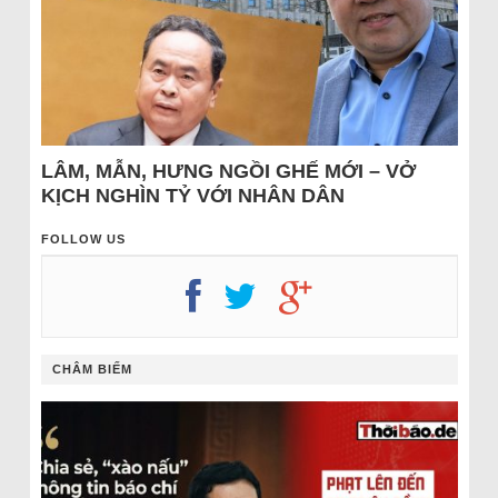
LÂM, MẪN, HƯNG NGỒI GHẾ MỚI – VỞ
KỊCH NGHÌN TỶ VỚI NHÂN DÂN
FOLLOW US
CHÂM BIẾM