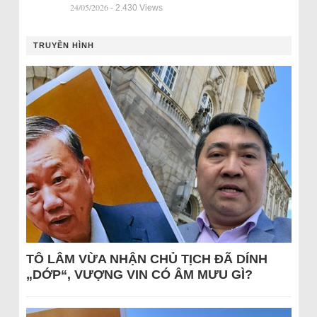
24/05/2026
- 2.430 Views
TRUYỀN HÌNH
TÔ LÂM VỪA NHẬN CHỦ TỊCH ĐÃ DÍNH
„DỚP“, VƯỢNG VIN CÓ ÂM MƯU GÌ?